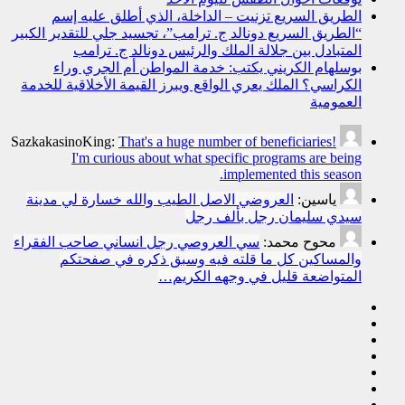
الطريق السريع تزنيت – الداخلة، الذي أطلق عليه إسم
“الطريق السريع دونالد ج. ترامب”، تجسيد جلي للتقدير الكبير
المتبادل بين جلالة الملك والرئيس دونالد ج. ترامب
بوسلهام الكريني يكتب: خدمة المواطن أم الجري وراء
الكراسي؟ الملك يعري الواقع ويبرز القيمة الأخلاقية للخدمة
العمومية
SazkakasinoKing:
That's a huge number of beneficiaries!
I'm curious about what specific programs are being
implemented this season.
ياسين:
العروضي الاصل الطيب والله خسارة لي مدينة
سيدي سليمان رجل بألف رجل
محوح محمد:
سي العروصي رجل انساني صاحب الفقراء
والمساكين كل ما قلته فيه وسبق ذكره في صفحتكم
المتواضعة قليل في وجهه الكريم…