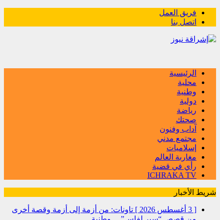
فريق العمل
اتصل بنا
الرئيسية
محلية
وطنية
دولية
رياضة
صحتك
آداب وفنون
مجتمع مدني
إسلاميات
مغاربة العالم
رأي في قضية
ICHRAKA TV
شريط الأخبار
[ 3 أغسطس 2026 ]
تاونات: من أزمة إلى أزمة وقصة أخرى
من قصص “سير لفاس”…
وطنية