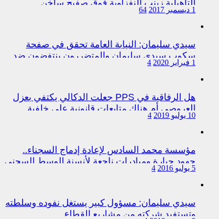
التأهيلية زينب النفزاوية فوق صفيح ساخن
1 ديسمبر 2017
64
سيدي سليمان: النيابة العامة تحقق في صفحة
سكوب سيدي سليمان والمتضررون ينتفضون ضد
1 فبراير 2020
4
المتورطين من رجال الشرطة
هل الرفاقية في PPS جعلت الدكالي يكتفي بعزل
العروصي أم هناك متابعات قانونية على خلفية
10 يوليو 2019
4
اختلالات التسيير بمندوبية سيدي سليمان
مؤسسة محمد السادس لإعادة إدماج السجناء..
جهود جبارة ومبادرات ناجعة لأنسنة الوسط السجني
5 يوليو 2016
4
سيدي سليمان: مسؤول كبير يستغل نفوده وسلطته
وتستفيد شركته من مشاريع القطاع