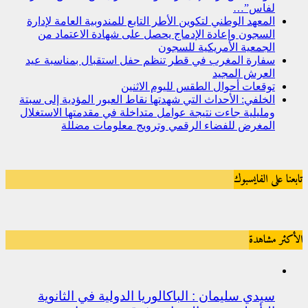
لفاس”…
المعهد الوطني لتكوين الأطر التابع للمندوبية العامة لإدارة
السجون وإعادة الإدماج يحصل على شهادة الاعتماد من
الجمعية الأمريكية للسجون
سفارة المغرب في قطر تنظم حفل استقبال بمناسبة عيد
العرش المجيد
توقعات أحوال الطقس لليوم الاثنين
الخلفي: الأحداث التي شهدتها نقاط العبور المؤدية إلى سبتة
ومليلية جاءت نتيجة عوامل متداخلة في مقدمتها الاستغلال
المغرض للفضاء الرقمي وترويج معلومات مضللة
تابعنا على الفايسبوك
الأكثر مشاهدة
سيدي سليمان : الباكالوريا الدولية في الثانوية