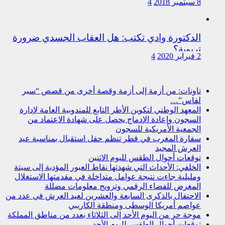
8 سبتمبر 2018
4
الدكتورة وادي تكتب: هل العقاب الجسدي ضرورة
تربوية؟
2 فبراير 2020
4
تاونات: من أزمة إلى أزمة وقصة أخرى من قصص “سير
لفاس”…
المعهد الوطني لتكوين الأطر التابع للمندوبية العامة لإدارة
السجون وإعادة الإدماج يحصل على شهادة الاعتماد من
الجمعية الأمريكية للسجون
سفارة المغرب في قطر تنظم حفل استقبال بمناسبة عيد
العرش المجيد
توقعات أحوال الطقس لليوم الاثنين
الخلفي: الأحداث التي شهدتها نقاط العبور المؤدية إلى سبتة
ومليلية جاءت نتيجة عوامل متداخلة في مقدمتها الاستغلال
المغرض للفضاء الرقمي وترويج معلومات مضللة
الاحتفال بالذكرى السابعة والعشرين لعيد العرش في عدد من
عواصم أمريكا الوسطى ومنطقة الكاريبي
موجة حر من اليوم الأحد إلى الثلاثاء بعدد من مناطق المملكة
توقعات أحوال الطقس لليوم الأحد