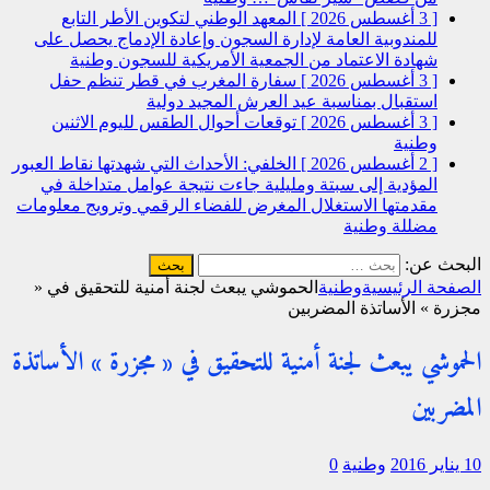
[ 3 أغسطس 2026 ]
المعهد الوطني لتكوين الأطر التابع
للمندوبية العامة لإدارة السجون وإعادة الإدماج يحصل على
شهادة الاعتماد من الجمعية الأمريكية للسجون
وطنية
[ 3 أغسطس 2026 ]
سفارة المغرب في قطر تنظم حفل
استقبال بمناسبة عيد العرش المجيد
دولية
[ 3 أغسطس 2026 ]
توقعات أحوال الطقس لليوم الاثنين
وطنية
[ 2 أغسطس 2026 ]
الخلفي: الأحداث التي شهدتها نقاط العبور
المؤدية إلى سبتة ومليلية جاءت نتيجة عوامل متداخلة في
مقدمتها الاستغلال المغرض للفضاء الرقمي وترويج معلومات
مضللة
وطنية
البحث عن:
الصفحة الرئيسية
وطنية
الحموشي يبعث لجنة أمنية للتحقيق في «
مجزرة » الأساتذة المضربين
الحموشي يبعث لجنة أمنية للتحقيق في « مجزرة » الأساتذة
المضربين
10 يناير 2016
وطنية
0