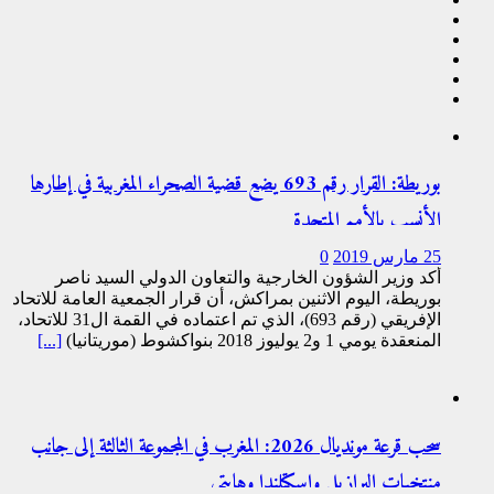
بوريطة: القرار رقم 693 يضع قضية الصحراء المغربية في إطارها
الأنسب بالأمم المتحدة
25 مارس 2019
0
أكد وزير الشؤون الخارجية والتعاون الدولي السيد ناصر
بوريطة، اليوم الاثنين بمراكش، أن قرار الجمعية العامة للاتحاد
الإفريقي (رقم 693)، الذي تم اعتماده في القمة ال31 للاتحاد،
المنعقدة يومي 1 و2 يوليوز 2018 بنواكشوط (موريتانيا)
[...]
سحب قرعة مونديال 2026: المغرب في المجموعة الثالثة إلى جانب
منتخبات البرازيل واسكتلندا وهايتي