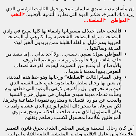
إن مأساة مدينة سيدي سليمان تتمحور حول الثالوث الرئيسي الذي
يزيد ذلك الشرخ، فتكبر الهوة التي تطارد التنمية بالإقليم:
*النخب
*المواطن *السلطة…
فالنخب
على اختلاف مستوياتها وانتماءاتها كلها تسبح في وادي
المصلحة، سواء المصلحة الشخصية وما أكثرهم، أو المصلحة
الحزبية وهم قليل، والقلة القليلة ممن يريدون الخير لهذه
المدينة وساكنتها…
المواطن
يقول: نفسي، نفسي… ولا أحد يبالي… إما ينتقد من
خلف شاشة زرقاء أو يتذمر ويسب ويشتم الظروف
والأوضاع.. أو يمتنع عن التصويت ليفوت الفرصة لضعاف
النفوس ببيع المدينة باسرها…
وفي المقام الثالث
“السلطة”
ورجالها وهو حظ هذه المدينة،
أن يعين بها رجال سلطة دائما بدون غيرة على القسم الذي
أدوه يوم تخرجهم، بل وأكثرهم لا يفي بالوعود التي قطعها يوم
وطأت قدماه مدينة سيدي سليمان في سبيل إخراج التنمية
والبحث عن موارد اقتصادية ومشاريع تنموية اجتماعية وغيرها،
لكن سرعان ما يتبخر ذلك الحلم الوردي الذي عشناه وآمنا به
وكأن المسؤول الذي عينه صاحب الجلالة مرشح يستهوي
المواطنين بكلامه المعسول لكسب رضاهم وثقتهم.
أين كان رجال السلطة ورئيس المجلس البلدي يخرق قانون التعمير
علانية؟ وأين عامل الإقليم وتقرير المفتشية العامة للإدارة الترابية