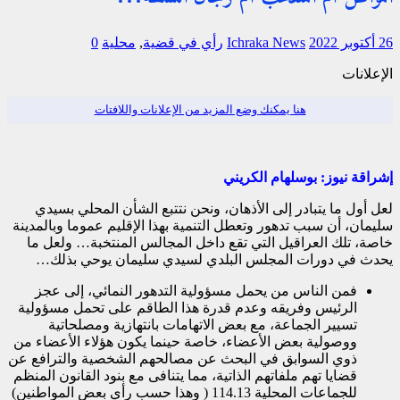
26 أكتوبر 2022
Ichraka News
رأي في قضية
,
محلية
0
الإعلانات
هنا يمكنك وضع المزيد من الإعلانات واللافتات
إشراقة نيوز: بوسلهام الكريني
لعل أول ما يتبادر إلى الأذهان، ونحن نتتبع الشأن المحلي بسيدي
سليمان، أن سبب تدهور وتعطل التنمية بهذا الإقليم عموما وبالمدينة
خاصة، تلك العراقيل التي تقع داخل المجالس المنتخبة… ولعل ما
يحدث في دورات المجلس البلدي لسيدي سليمان يوحي بذلك…
فمن الناس من يحمل مسؤولية التدهور النمائي، إلى عجز
الرئيس وفريقه وعدم قدرة هذا الطاقم على تحمل مسؤولية
تسيير الجماعة، مع بعض الاتهامات بانتهازية ومصلحاتية
ووصولية بعض الأعضاء، خاصة حينما يكون هؤلاء الأعضاء من
ذوي السوابق في البحث عن مصالحهم الشخصية والترافع عن
قضايا تهم ملفاتهم الذاتية، مما يتنافى مع بنود القانون المنظم
للجماعات المحلية 114.13 ( وهذا حسب رأي بعض المواطنين)