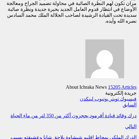
مزان تكون لهم النظرة الصائبة في محاولة تضميد الجراح ومعالجة
الأوضاع في انتظار قدوم العامل الجديد بخبرة جديدة ونظرة صائبة
سديدة تحت القيادة الرشيدة لصاحب الجلالة الملك محمد السادس
نصره الله وأيده.
About Ichraka News
15205 Articles
جريدة إلكترونية
فيسبوك
تويتر
يوتيوب
لينكدن
السابق
درك وقائد قيادة أقرمود يحجزون أكثر من 350 لتر من ماء الحياة
التالي
الدرك الملكي بمجاط إقليم شيشاوة يلاحق شابا وعشيقته بسبب