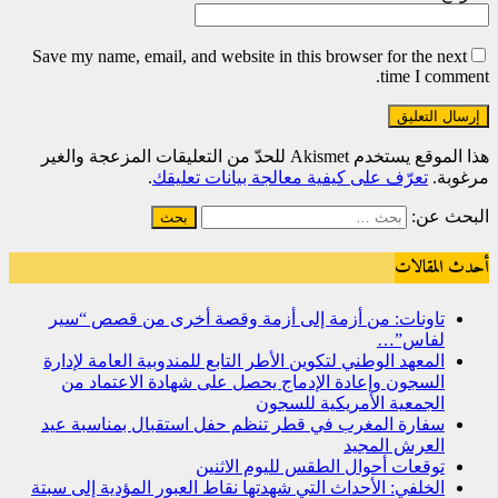
Save my name, email, and website in this browser for the next
time I comment.
هذا الموقع يستخدم Akismet للحدّ من التعليقات المزعجة والغير
مرغوبة.
تعرّف على كيفية معالجة بيانات تعليقك
.
البحث عن:
أحدث المقالات
تاونات: من أزمة إلى أزمة وقصة أخرى من قصص “سير
لفاس”…
المعهد الوطني لتكوين الأطر التابع للمندوبية العامة لإدارة
السجون وإعادة الإدماج يحصل على شهادة الاعتماد من
الجمعية الأمريكية للسجون
سفارة المغرب في قطر تنظم حفل استقبال بمناسبة عيد
العرش المجيد
توقعات أحوال الطقس لليوم الاثنين
الخلفي: الأحداث التي شهدتها نقاط العبور المؤدية إلى سبتة