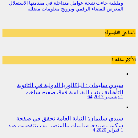
ومليلية جاءت نتيجة عوامل متداخلة في مقدمتها الاستغلال
المغرض للفضاء الرقمي وترويج معلومات مضللة
تابعنا على الفايسبوك
الأكثر مشاهدة
سيدي سليمان : الباكالوريا الدولية في الثانوية
التأهيلية زينب النفزاوية فوق صفيح ساخن
1 ديسمبر 2017
64
سيدي سليمان: النيابة العامة تحقق في صفحة
سكوب سيدي سليمان والمتضررون ينتفضون ضد
1 فبراير 2020
4
المتورطين من رجال الشرطة