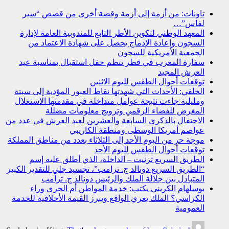
تاونات: من أزمة إلى أزمة وقصة أخرى من قصص “سير
لفاس”…
المعهد الوطني لتكوين الأطر التابع للمندوبية العامة لإدارة
السجون وإعادة الإدماج يحصل على شهادة الاعتماد من
الجمعية الأمريكية للسجون
سفارة المغرب في قطر تنظم حفل استقبال بمناسبة عيد
العرش المجيد
توقعات أحوال الطقس لليوم الاثنين
الخلفي: الأحداث التي شهدتها نقاط العبور المؤدية إلى سبتة
ومليلية جاءت نتيجة عوامل متداخلة في مقدمتها الاستغلال
المغرض للفضاء الرقمي وترويج معلومات مضللة
الاحتفال بالذكرى السابعة والعشرين لعيد العرش في عدد من
عواصم أمريكا الوسطى ومنطقة الكاريبي
موجة حر من اليوم الأحد إلى الثلاثاء بعدد من مناطق المملكة
توقعات أحوال الطقس لليوم الأحد
الطريق السريع تزنيت – الداخلة، الذي أطلق عليه إسم
“الطريق السريع دونالد ج. ترامب”، تجسيد جلي للتقدير الكبير
المتبادل بين جلالة الملك والرئيس دونالد ج. ترامب
بوسلهام الكريني يكتب: خدمة المواطن أم الجري وراء
الكراسي؟ الملك يعري الواقع ويبرز القيمة الأخلاقية للخدمة
العمومية