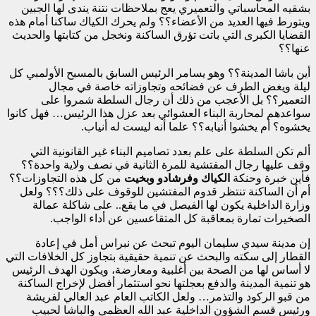
بشقيه المحاسباتي والتعميري يعج بملاحظات نتنة يندى لها الجبين
ويتورط فيها العديد من الأعضاء؟؟ ولم يحرك الكياك ساكنا أمام هذه
القضايا الكبرى التي باتت تؤرق الساكنة ونخجل من كتابتها والحديث
عنها؟؟
أين باشا المدينة؟؟ وهو يسامر الرئيس السابق بالمسبح الأولمبي كل
ليلة ويغض الطرف عن فضائحه وتجاوزاته خاصة في مجال
التعمير؟؟ بل الأعجب من ذلك أن رجال السلطة شمروا على
سواعدهم لمحاربة البناء العشوائي بعد عزل هذا الرئيس… فهل كانوا
يخشوه؟ أم يخشوا أنيابه؟؟ علما أنه ليست له أنياب.
ألم تكن السلطة على علم بعدد تصاميم البناء غير القانونية التي
وقف عليها رجال المفتشية للمرة الثانية في نصف ولاية واحدة؟؟
فأين خبرة وحنكة
الكياك وفرشادو وبخيت
من كل هذه التجاوزات؟؟
أم أن الساكنة تنتظر قدوم المفتشين للوقوف على ذلك؟؟؟ ولعل
وزارة الداخلية يكون لها الفيصل في ما يقع.. على شاكلة عمالة
الصخيرات تمارة بمعاقبة كل المتقاعسين عن أداء الواجب.
إن مدينة سيدي سليمان اليوم تبحث عن نبراس أمل في إعادة
القطار إلى سكته والبحث عن تنمية حقيقية بتجاوز كل الخلافات التي
لا أساس لها من الصحة بين أغلبية ومعارضة، ويكون الهدف الرئيس
هو تنمية المدينة والدفع بعجلتها نحو استثمار أفضل لإخراج الساكنة
من قبو الركود والتذمر… ولعل الكاتب العام عبد العالي لفريشة
ورئيس قسم الشؤون الداخلية عبد الله العظمي والباشا لحبيب