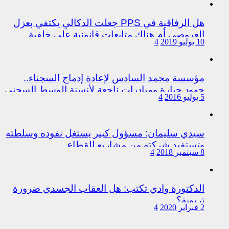
هل الرفاقية في PPS جعلت الدكالي يكتفي بعزل
العروصي أم هناك متابعات قانونية على خلفية
10 يوليو 2019
4
اختلالات التسيير بمندوبية سيدي سليمان
مؤسسة محمد السادس لإعادة إدماج السجناء..
جهود جبارة ومبادرات ناجعة لأنسنة الوسط السجني
5 يوليو 2016
4
سيدي سليمان: مسؤول كبير يستغل نفوده وسلطته
وتستفيد شركته من مشاريع القطاع
8 سبتمبر 2018
4
الدكتورة وادي تكتب: هل العقاب الجسدي ضرورة
تربوية؟
2 فبراير 2020
4