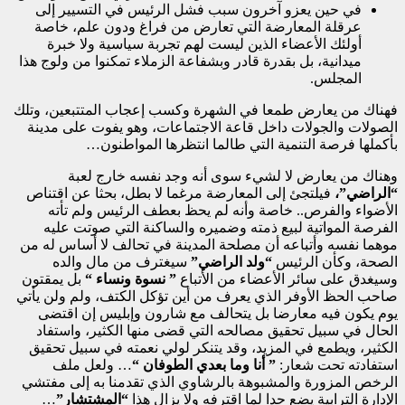
في حين يعزو آخرون سبب فشل الرئيس في التسيير إلى
عرقلة المعارضة التي تعارض من فراغ ودون علم، خاصة
أولئك الأعضاء الذين ليست لهم تجربة سياسية ولا خبرة
ميدانية، بل بقدرة قادر وبشفاعة الزملاء تمكنوا من ولوج هذا
المجلس.
فهناك من يعارض طمعا في الشهرة وكسب إعجاب المتتبعين، وتلك
الصولات والجولات داخل قاعة الاجتماعات، وهو يفوت على مدينة
بأكملها فرصة التنمية التي طالما انتظرها المواطنون…
وهناك من يعارض لا لشيء سوى أنه وجد نفسه خارج لعبة
“الراضي”،
فيلتجئ إلى المعارضة مرغما لا بطل، بحثا عن اقتناص
الأضواء والفرص.. خاصة وأنه لم يحظ بعطف الرئيس ولم تأته
الفرصة المواتية لبيع ذمته وضميره والساكنة التي صوتت عليه
موهما نفسه وأتباعه أن مصلحة المدينة في تحالف لا أساس له من
الصحة، وكأن الرئيس
“ولد الراضي”
سيغترف من مال والده
وسيغدق على سائر الأعضاء من الأتباع
” نسوة ونساء “
بل يمقتون
صاحب الحظ الأوفر الذي يعرف من أين تؤكل الكتف، ولم ولن يأتي
يوم يكون فيه معارضا بل يتحالف مع شارون وإبليس إن اقتضى
الحال في سبيل تحقيق مصالحه التي قضى منها الكثير، واستفاد
الكثير، ويطمع في المزيد، وقد يتنكر لولي نعمته في سبيل تحقيق
استفادته تحت شعار:
” أنا وما بعدي الطوفان “
… ولعل ملف
الرخص المزورة والمشبوهة بالرشاوي الذي تقدمنا به إلى مفتشي
الإدارة الترابية يضع حدا لما اقترفه ولا يزال هذا
“المشتشار”
…