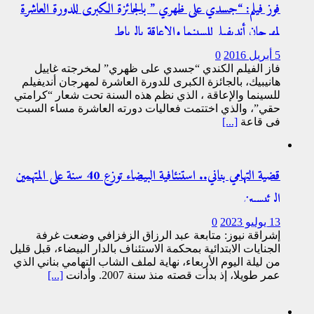
فوز فيلم: “جسدي على ظهري ” بالجائزة الكبرى للدورة العاشرة
لمهرجان أنديفيلم للسينما والإعاقة بالرباط
5 أبريل 2016
0
فاز الفيلم الكندي “جسدي على ظهري” لمخرجته غاييل
هانيبيك، بالجائزة الكبرى للدورة العاشرة لمهرجان أنديفيلم
للسينما والإعاقة ، الذي نظم هذه السنة تحت شعار “كرامتي
حقي”، والذي اختتمت فعاليات دورته العاشرة مساء السبت
في قاعة
[...]
قضية التهامي بناني.. استنئافية البيضاء توزع 40 سنة على المتهمين
الرئيسيين
13 يوليو 2023
0
إشراقة نيوز: متابعة عبد الرزاق الزفزافي وضعت غرفة
الجنايات الابتدائية بمحكمة الاستئناف بالدار البيضاء، قبل قليل
من ليلة اليوم الأربعاء، نهاية لملف الشاب التهامي بناني الذي
عمر طويلا، إذ بدأت قصته منذ سنة 2007. وأدانت
[...]