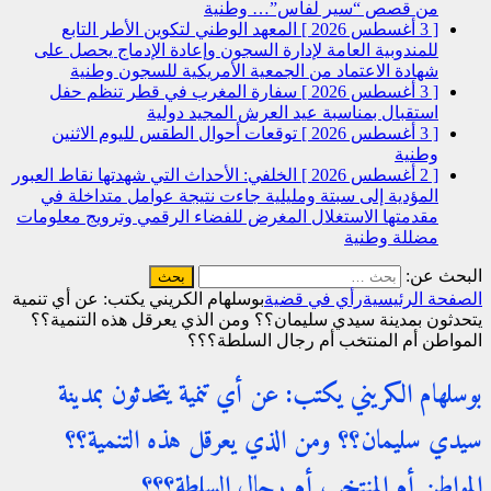
من قصص “سير لفاس”…
وطنية
[ 3 أغسطس 2026 ]
المعهد الوطني لتكوين الأطر التابع
للمندوبية العامة لإدارة السجون وإعادة الإدماج يحصل على
شهادة الاعتماد من الجمعية الأمريكية للسجون
وطنية
[ 3 أغسطس 2026 ]
سفارة المغرب في قطر تنظم حفل
استقبال بمناسبة عيد العرش المجيد
دولية
[ 3 أغسطس 2026 ]
توقعات أحوال الطقس لليوم الاثنين
وطنية
[ 2 أغسطس 2026 ]
الخلفي: الأحداث التي شهدتها نقاط العبور
المؤدية إلى سبتة ومليلية جاءت نتيجة عوامل متداخلة في
مقدمتها الاستغلال المغرض للفضاء الرقمي وترويج معلومات
مضللة
وطنية
البحث عن:
الصفحة الرئيسية
رأي في قضية
بوسلهام الكريني يكتب: عن أي تنمية
يتحدثون بمدينة سيدي سليمان؟؟ ومن الذي يعرقل هذه التنمية؟؟
المواطن أم المنتخب أم رجال السلطة؟؟؟
بوسلهام الكريني يكتب: عن أي تنمية يتحدثون بمدينة
سيدي سليمان؟؟ ومن الذي يعرقل هذه التنمية؟؟
المواطن أم المنتخب أم رجال السلطة؟؟؟