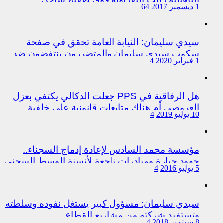
1 ديسمبر 2017
64
سيدي سليمان: النيابة العامة تحقق في صفحة
سكوب سيدي سليمان والمتضررون ينتفضون ضد
1 فبراير 2020
4
المتورطين من رجال الشرطة
هل الرفاقية في PPS جعلت الدكالي يكتفي بعزل
العروصي أم هناك متابعات قانونية على خلفية
10 يوليو 2019
4
اختلالات التسيير بمندوبية سيدي سليمان
مؤسسة محمد السادس لإعادة إدماج السجناء..
جهود جبارة ومبادرات ناجعة لأنسنة الوسط السجني
5 يوليو 2016
4
سيدي سليمان: مسؤول كبير يستغل نفوده وسلطته
وتستفيد شركته من مشاريع القطاع
8 سبتمبر 2018
4