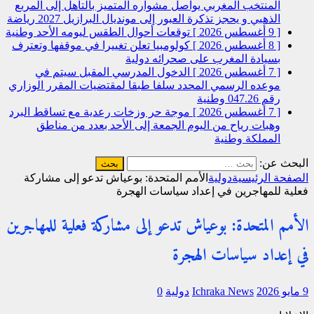
المنتخب المغربي يواصل مشواره المتميز بالتأهل إلى المربع
الذهبي و يحجز تذكرة العبور إلى مونديال البرازيل 2027
رياضة
[ 9 أغسطس 2026 ]
توقعات أحوال الطقس ليومه الأحد
وطنية
[ 8 أغسطس 2026 ]
كولومبيا تعلن تغييرا في موقفها وتعترف
بسيادة المغرب على صحرائه
دولية
[ 7 أغسطس 2026 ]
الدخول المدرسي المقبل سیتم في
موعده الرسمي المحدد سلفا طبقا لمقتضیات المقرر الوزاري
رقم 047.26
وطنية
[ 7 أغسطس 2026 ]
موجة حر وزخات رعدية مع تساقط البرد
وهبات رياح من اليوم الجمعة إلى الأحد بعدد من مناطق
المملكة
وطنية
البحث عن:
الصفحة الرئيسية
دولية
الأمم المتحدة: بوعياش تدعو إلى مشاركة
فعلية للمهاجرين في إعداد سياسات الهجرة
الأمم المتحدة: بوعياش تدعو إلى مشاركة فعلية للمهاجرين
في إعداد سياسات الهجرة
9 مايو 2026
Ichraka News
دولية
0