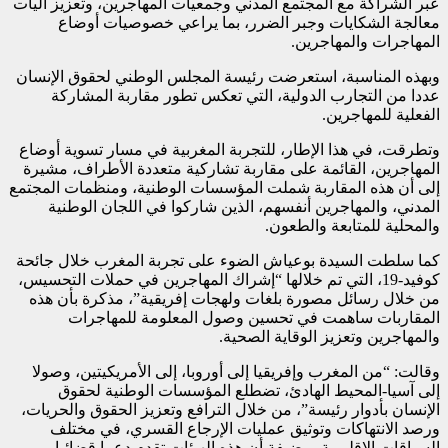
عبر الشراكة مع المجتمع المدني وجمعيات المهاجرين، وتعزيز آليات
معالجة الشكايات وجبر الضرر، بما يراعي خصوصيات أوضاع
المهاجرات والمهاجرين.
وبهذه المناسبة، استعرضت رئيسة المجلس الوطني لحقوق الإنسان
عددا من التجارب الدولية، التي تعكس تطور مقاربة المشاركة
الفعلية للمهاجرين.
وتطرقت، في هذا الإطار، للتجربة المغربية في مسار تسوية أوضاع
المهاجرين، القائمة على مقاربة تشاركية متعددة الأطراف، مشيرة
إلى أن هذه المقاربة شملت المؤسسات الوطنية، ومنظمات المجتمع
المدني، والمهاجرين أنفسهم، الذين شاركوا في اللجان الوطنية
والمحلية للمتابعة والطعون.
كما سلطت السيدة بوعياش الضوء على تجربة المغرب خلال جائحة
كوفيد-19، التي تم خلالها “إشراك المهاجرين في حملات التحسيس،
من خلال رسائل مصورة بلغات ولهجات إفريقية”، مذكرة بأن هذه
المقاربات ساهمت في تحسين وصول المعلومة للمهاجرات
والمهاجرين وتعزيز الوقاية الصحية.
وقالت: “من المغرب وإفريقيا إلى أوروبا، إلى الأمريكيتين، وصولا
إلى آسيا-المحيط الهادئ، تضطلع المؤسسات الوطنية لحقوق
الإنسان بأدوار رئيسة”، من خلال الترافع وتعزيز الحقوق والحريات،
ورصد الانتهاكات وتوثيق عمليات الإرجاع القسري، في مختلف
السياقات الإقليمية، مضيفة أن هذه الهيئات تقدم دعما قضائيا