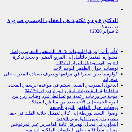
الدكتورة وادي تكتب: هل العقاب الجسدي ضرورة
تربوية؟
2 فبراير 2020
4
كأس أمم إفريقيا للسيدات 2026: المنتخب المغربي يواصل
مشواره المتميز بالتأهل إلى المربع الذهبي و يحجز تذكرة
العبور إلى مونديال البرازيل 2027
توقعات أحوال الطقس ليومه الأحد
كولومبيا تعلن تغييرا في موقفها وتعترف بسيادة المغرب على
صحرائه
الدخول المدرسي المقبل سیتم في موعده الرسمي المحدد
سلفا طبقا لمقتضیات المقرر الوزاري رقم 047.26
موجة حر وزخات رعدية مع تساقط البرد وهبات رياح من
اليوم الجمعة إلى الأحد بعدد من مناطق المملكة
توقعات أحوال الطقس لليوم الجمعة
وصول السيد بوريطة إلى كالي لتمثيل جلالة الملك في حفل
تنصيب الرئيس الكولومبي الجديد
التعاون في مجال الهجرة: إعادة القاصرين غير المرفوقين
مسألة مبدأ قائمة على التعليمات الملكية السامية