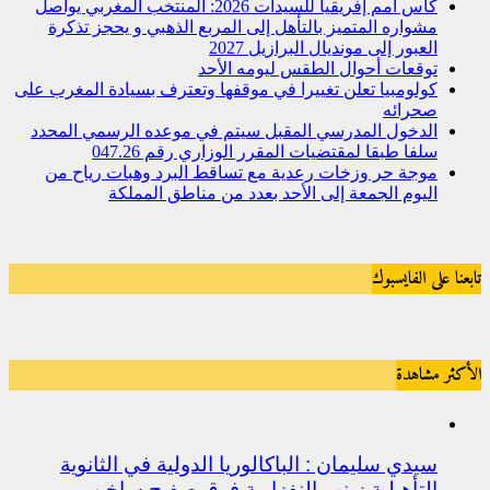
كأس أمم إفريقيا للسيدات 2026: المنتخب المغربي يواصل
مشواره المتميز بالتأهل إلى المربع الذهبي و يحجز تذكرة
العبور إلى مونديال البرازيل 2027
توقعات أحوال الطقس ليومه الأحد
كولومبيا تعلن تغييرا في موقفها وتعترف بسيادة المغرب على
صحرائه
الدخول المدرسي المقبل سیتم في موعده الرسمي المحدد
سلفا طبقا لمقتضیات المقرر الوزاري رقم 047.26
موجة حر وزخات رعدية مع تساقط البرد وهبات رياح من
اليوم الجمعة إلى الأحد بعدد من مناطق المملكة
تابعنا على الفايسبوك
الأكثر مشاهدة
سيدي سليمان : الباكالوريا الدولية في الثانوية
التأهيلية زينب النفزاوية فوق صفيح ساخن