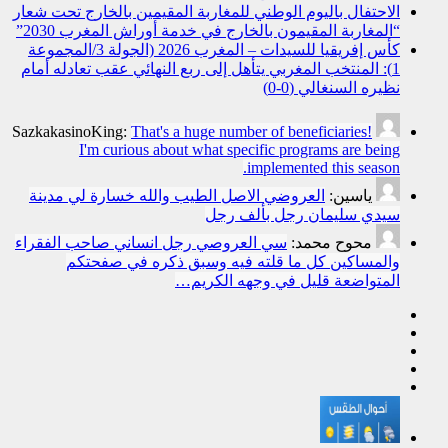
الاحتفال باليوم الوطني للمغاربة المقيمين بالخارج تحت شعار
“المغاربة المقيمون بالخارج في خدمة أوراش المغرب 2030”
كأس إفريقيا للسيدات – المغرب 2026 (الجولة 3/المجموعة
1): المنتخب المغربي يتأهل إلى ربع النهائي عقب تعادله أمام
نظيره السنغالي (0-0)
SazkakasinoKing:
That's a huge number of beneficiaries!
I'm curious about what specific programs are being
implemented this season.
ياسين:
العروضي الاصل الطيب والله خسارة لي مدينة
سيدي سليمان رجل بألف رجل
محوح محمد:
سي العروصي رجل انساني صاحب الفقراء
والمساكين كل ما قلته فيه وسبق ذكره في صفحتكم
المتواضعة قليل في وجهه الكريم…