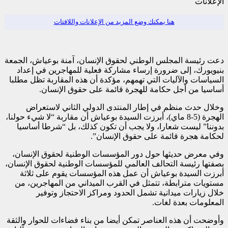
الإعلانات
هنا يمكنك وضع المزيد من الإعلانات واللافتات
دعت رئيسة المجلس الوطني لحقوق الإنسان، آمنة بوعياش، الجمعة
بنيويورك، إلى ضرورة إرساء مشاركة فعلية للمهاجرين في إعداد
السياسات والآليات التي تهمهم، مؤكدة أن هذه المقاربة تظل مطلبا
أساسيا من أجل حكامة للهجرة قائمة على حقوق الإنسان.
وخلال حدث منظم في إطار المنتدى الدولي الثاني لاستعراض
الهجرة (5-8 ماي)، أبرزت السيدة بوعياش أن مقاربة “لا شيء حولنا،
بدوننا” ليست شعارا، ولا يجب أن تكون كذلك، بل “شرطا أساسيا
لحكامة هجرة قائمة على حقوق الإنسان”.
وفي معرض حديثها حول دور المؤسسات الوطنية لحقوق الإنسان،
بصفتها رئيسة التحالف العالمي للمؤسسات الوطنية لحقوق الإنسان،
أبرزت السيدة بوعياش أن عمل هذه المؤسسات يقوم على ثلاثة
مستويات مترابطة، تتمثل في القرب الميداني من المهاجرين، من
خلال زيارات ميدانية تشمل الحدود ومراكز الاحتجاز وتوفير
المعلومات بعدة لغات.
وأوضحت أن هذه العناصر تمكن أيضا من بناء فضاءات للحوار والثقة