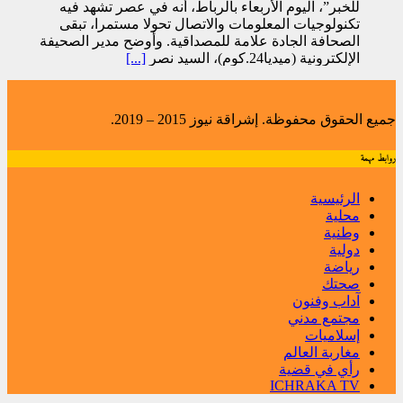
للخبر”، اليوم الأربعاء بالرباط، أنه في عصر تشهد فيه
تكنولوجيات المعلومات والاتصال تحولا مستمرا، تبقى
الصحافة الجادة علامة للمصداقية. وأوضح مدير الصحيفة
الإلكترونية (ميديا24.كوم)، السيد نصر
[...]
جميع الحقوق محفوظة. إشراقة نيوز 2015 – 2019.
روابط مهمة
الرئيسية
محلية
وطنية
دولية
رياضة
صحتك
آداب وفنون
مجتمع مدني
إسلاميات
مغاربة العالم
رأي في قضية
ICHRAKA TV