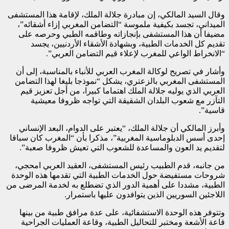
وقال السيد المالكي، إن مبادرة جلالة الملك، لإقامة هذا المستشفى
الميداني، تجسد بكيفية ملموسة “التضامن المغربي إزاء أشقائه”،
مضيفا أن هذا المستشفى بإنجازاته وطاقمه الطبي وحرصه على
تقديم كل الخدمات الطبية، وبشهادة الأشقاء الأردنيين، يجسد
“الانخراط الواعي للمغرب لإعلاء قيم التضامن العربي”.
وأشار في تصريح لوكالة المغرب العربي للأنباء بالمناسبة، إلى أن
المستشفى المغربي بالزعتري، يشكل “نموذجا بليغا لهذا التضامن
العربي الذي يوليه جلالة الملك اهتماما كبيرا، من أجل تعزيز قيم
التآزر مع شعوب البلدان الشقيقة التي تواجه ظروفا معيشية
قاسية”.
وأبرز المالكي أن جلالة الملك، “يعتبر على الدوام، البعد الإنساني
إحدى أسس الدبلوماسية المغربية”، مذكرا بأن “المغرب كان سباقا
لتقديم يد العون والمساعدة للشعوب التي تعيش ظروفا صعبة”.
من جانبه، قدم الطبيب رئيس المستشفى، العقيد العربي امحجي،
شروحات مستفيضة حول الخدمات الطبية التي تقدمها هذه الوحدة
الطبية، مشددا على أهمية الدور الذي تضطلع به لخدمة المرضى من
اللاجئين السوريين الذين يتوافدون عليها باستمرار.
وتتوفر هذه الوحدة الاستشفائية، على عدة مرافق طبية من بينها
قاعة الأشعة ومختبر للتحاليل الطبية، وقاعة العمليات الجراحية