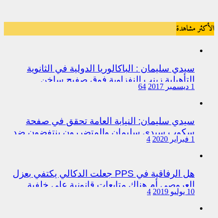
الأكثر مشاهدة
سيدي سليمان : الباكالوريا الدولية في الثانوية
التأهيلية زينب النفزاوية فوق صفيح ساخن
1 ديسمبر 2017
64
سيدي سليمان: النيابة العامة تحقق في صفحة
سكوب سيدي سليمان والمتضررون ينتفضون ضد
1 فبراير 2020
4
المتورطين من رجال الشرطة
هل الرفاقية في PPS جعلت الدكالي يكتفي بعزل
العروصي أم هناك متابعات قانونية على خلفية
10 يوليو 2019
4
اختلالات التسيير بمندوبية سيدي سليمان