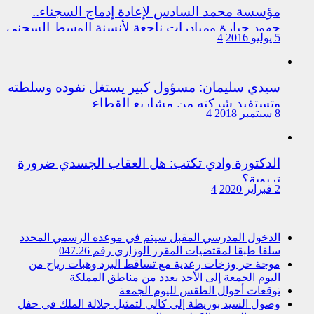
مؤسسة محمد السادس لإعادة إدماج السجناء..
جهود جبارة ومبادرات ناجعة لأنسنة الوسط السجني
5 يوليو 2016
4
سيدي سليمان: مسؤول كبير يستغل نفوده وسلطته
وتستفيد شركته من مشاريع القطاع
8 سبتمبر 2018
4
الدكتورة وادي تكتب: هل العقاب الجسدي ضرورة
تربوية؟
2 فبراير 2020
4
الدخول المدرسي المقبل سیتم في موعده الرسمي المحدد
سلفا طبقا لمقتضیات المقرر الوزاري رقم 047.26
موجة حر وزخات رعدية مع تساقط البرد وهبات رياح من
اليوم الجمعة إلى الأحد بعدد من مناطق المملكة
توقعات أحوال الطقس لليوم الجمعة
وصول السيد بوريطة إلى كالي لتمثيل جلالة الملك في حفل