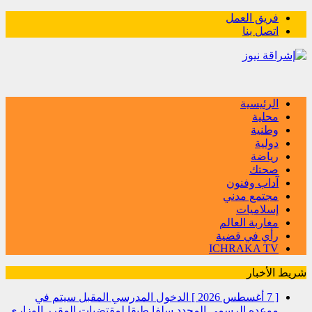
فريق العمل
اتصل بنا
الرئيسية
محلية
وطنية
دولية
رياضة
صحتك
آداب وفنون
مجتمع مدني
إسلاميات
مغاربة العالم
رأي في قضية
ICHRAKA TV
شريط الأخبار
[ 7 أغسطس 2026 ]
الدخول المدرسي المقبل سیتم في
موعده الرسمي المحدد سلفا طبقا لمقتضیات المقرر الوزاري