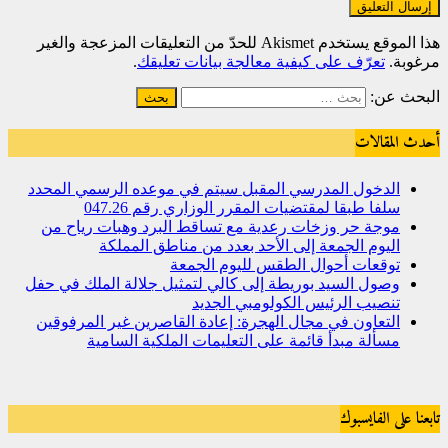
هذا الموقع يستخدم Akismet للحدّ من التعليقات المزعجة والغير
مرغوبة.
تعرّف على كيفية معالجة بيانات تعليقك
.
البحث عن:
أحدث المقالات
الدخول المدرسي المقبل سیتم في موعده الرسمي المحدد
سلفا طبقا لمقتضیات المقرر الوزاري رقم 047.26
موجة حر وزخات رعدية مع تساقط البرد وهبات رياح من
اليوم الجمعة إلى الأحد بعدد من مناطق المملكة
توقعات أحوال الطقس لليوم الجمعة
وصول السيد بوريطة إلى كالي لتمثيل جلالة الملك في حفل
تنصيب الرئيس الكولومبي الجديد
التعاون في مجال الهجرة: إعادة القاصرين غير المرفوقين
مسألة مبدأ قائمة على التعليمات الملكية السامية
تابعنا على الفايسبوك