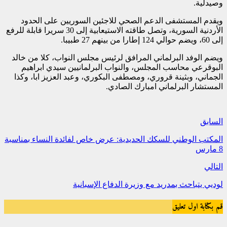
وصيدلية.
ويقدم المستشفى الدعم الصحي للاجئين السوريين على الحدود
الأردنية السورية، وتصل طاقته الاستيعابية إلى 30 سريرا قابلة للرفع
إلى 60، ويضم حوالي 124 إطارا من بينهم 27 طبيبا.
ويضم الوفد البرلماني المرافق لرئيس مجلس النواب، كلا من خالد
البوقرعي محاسب المجلس، والنواب البرلمانيين سيدي ابراهيم
الجماني، وبثينة قروري، ومصطفى البكوري، وعبد العزيز ابا، وكذا
المستشار البرلماني امبارك الصادي.
السابق
المكتب الوطني للسكك الحديدية: عرض خاص لفائدة النساء بمناسبة
8 مارس
التالي
لوديي يتباحث بمدريد مع وزيرة الدفاع الإسبانية
قم بكتابة اول تعليق