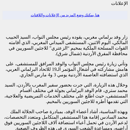
الإعلانات
هنا يمكنك وضع المزيد من الإعلانات واللافتات
زار وفد برلماني مغربي، يقوده رئيس مجلس النواب، السيد الحبيب
المالكي، اليوم الاثنين، المستشفى الميداني المغربي، الذي أقامته
القوات المسلحة الملكية بمخيم “الزعتري” للاجئين السوريين في
محافظة المفرق الأردنية (شمال شرق).
وتأتي زيارة رئيس مجلس النواب والوفد المرافق للمستشفى، على
هامش مشاركته في أشغال المؤتمر الـ19 للاتحاد البرلماني العربي،
الذي استضافته العاصمة الأردنية يومي 3 و4 مارس الجاري.
وخلال هذه الزيارة، التي جرت بحضور سفير المغرب بالأردن، السيد
محمد ستري، قام الوفد البرلماني بجولة في مختلف أقسام
المستشفى، حيث اطلع على مختلف الخدمات التمريضية والعلاجية،
التي تقدمها أطره للاجئين السوريين بالمخيم.
وبهذه المناسبة، أشاد أعضاء الوفد، بمبادرة صاحب الجلالة الملك
محمد السادس إقامة هذا المستشفى المتكامل ومتعدد التخصصات،
لدعم الأردن في تحمل أعباء استضافة آلاف اللاجئين السوريين فوق
أراضيه، ومساعدة الشعب السوري في هذه الظروف الصعبة.