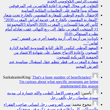
تنصيب الرئيس الكولومبي الجديد
التعاون في مجال الهجرة: إعادة القاصرين غير المرفوقين
مسألة مبدأ قائمة على التعليمات الملكية السامية
الاحتفال باليوم الوطني للمغاربة المقيمين بالخارج تحت شعار
“المغاربة المقيمون بالخارج في خدمة أوراش المغرب 2030”
كأس إفريقيا للسيدات – المغرب 2026 (الجولة 3/المجموعة
1): المنتخب المغربي يتأهل إلى ربع النهائي عقب تعادله أمام
نظيره السنغالي (0-0)
تاونات: من أزمة إلى أزمة وقصة أخرى من قصص “سير
لفاس”…
المعهد الوطني لتكوين الأطر التابع للمندوبية العامة لإدارة
السجون وإعادة الإدماج يحصل على شهادة الاعتماد من
الجمعية الأمريكية للسجون
سفارة المغرب في قطر تنظم حفل استقبال بمناسبة عيد
العرش المجيد
SazkakasinoKing:
That's a huge number of beneficiaries!
I'm curious about what specific programs are being
implemented this season.
ياسين:
العروضي الاصل الطيب والله خسارة لي مدينة
سيدي سليمان رجل بألف رجل
محوح محمد:
سي العروصي رجل انساني صاحب الفقراء
والمساكين كل ما قلته فيه وسبق ذكره في صفحتكم