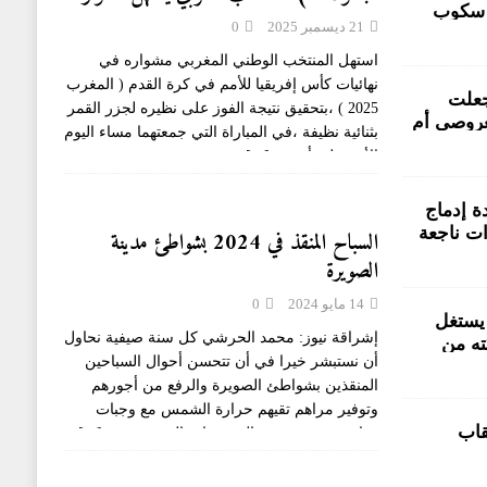
 سكوب
بفوز على نظيره لجزر القمر (2-0)
21 ديسمبر 2025
0
لمتضررون
تورطين من
استهل المنتخب الوطني المغربي مشواره في
نهائيات كأس إفريقيا للأمم في كرة القدم ( المغرب
فاقية في PPS جعلت
2025 ) ،بتحقيق نتيجة الفوز على نظيره لجزر القمر
عروصي أم
بثنائية نظيفة ،في المباراة التي جمعتهما مساء اليوم
لى خلفية
الأحد على أرضية
[...]
بية سيدي
 إدماج
ات ناجعة
السباح المنقذ في 2024 بشواطئ مدينة
الصويرة
14 مايو 2024
0
يستغل
إشراقة نيوز: محمد الحرشي كل سنة صيفية نحاول
ته من
أن نستبشر خيرا في أن تتحسن أحوال السباحين
المنقذين بشواطئ الصويرة والرفع من أجورهم
وتوفير مراهم تقيهم حرارة الشمس مع وجبات
قاب
غذائية صحية تعوض المجهودات التي يقومون
[...]