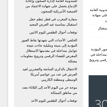
للمندوبية العامة لإدارة السجون وإعادة
الإدماج يحصل على شهادة الاعتماد من
دوبية العامة
الجمعية الأمريكية للسجون
على شهادة
سفارة المغرب في قطر تنظم حفل
ن
استقبال بمناسبة عيد العرش المجيد
تقبال
توقعات أحوال الطقس لليوم الاثنين
الخلفي: الأحداث التي شهدتها نقاط العبور
المؤدية إلى سبتة ومليلية جاءت نتيجة
بور المؤدية
عوامل متداخلة في مقدمتها الاستغلال
متداخلة في
المغرض للفضاء الرقمي وترويج معلومات
رقمي وترويج
مضللة
الاحتفال بالذكرى السابعة والعشرين لعيد
العرش في عدد من عواصم أمريكا
الوسطى ومنطقة الكاريبي
موجة حر من اليوم الأحد إلى الثلاثاء بعدد
من مناطق المملكة
توقعات أحوال الطقس لليوم الأحد