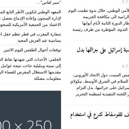
0
“سير لفاس”…
للأمن الوطني، خلال ندوة نظمت اليوم
المعهد الوطني لتكوين الأطر التابع للمن
لرامية الى مكافحة الجريمة
لإدارة السجون وإعادة الإدماج يحصل 
 الدورة الثانية لأيام أبوابها
الاعتماد من الجمعية الأمريكية للسجو
ه الندوة، المؤطرة من طرف رئيسة
سفارة المغرب في قطر تنظم حفل اس
بمناسبة عيد العرش المجيد
[…]
ة إسرائيل على جرائمها بدل
توقعات أحوال الطقس لليوم الاثنين
الخلفي: الأحداث التي شهدتها نقاط الع
إلى سبتة ومليلية جاءت نتيجة عوامل 
0
مقدمتها الاستغلال المغرض للفضاء ال
 السبت، دول الاتحاد الأوروبي،
معلومات مضللة
السلام في الشرق الأوسط، نيكولاي
رائيل على جرائمها، بدل التزام
للجنة التنفيذية لمنظمة التحرير
[…]
يف للفوسفاط تشرع في استخدام