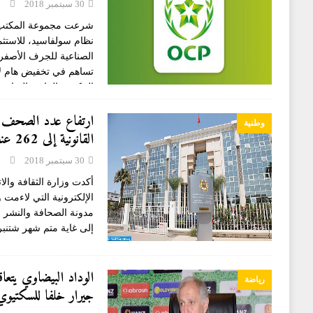
30 سبتمبر 2018
شرعت مجموعة المكتب 
نظام سولفاسيد، للاستثم
الصناعية للجرف الأصفر
تساهم في تخفيض هام لان
المكتب ،الرائد عالميا ف
ارتفاع عدد الصحف ال
وطنية
القانونية إلى 262 عند متم شتنبر الجاري
30 سبتمبر 2018
أكدت وزارة الثقافة وال
الإلكترونية التي لاءمت 
إلى غاية متم شهر شتنب
الوداد البيضاوي يتعا
رياضة
جيرار خلفا للسكتيوي