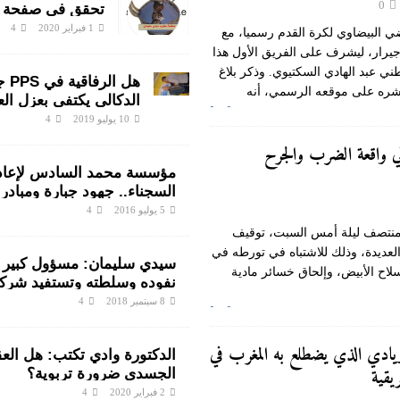
0
تحقق في صفحة
سيدي سليمان وا
1 فبراير 2020
4
ضي البيضاوي لكرة القدم رسميا، مع
ينتفضون ضد الم
يرار، ليشرف على الفريق الأول هذا
رجال الشرطة
ني عبد الهادي السكتيوي. وذكر بلاغ
هل الر
نشره على موقعه الرسمي، أنه
الدكالي يكتفي بعزل ال
[…]
هناك متابعات قانونية ع
10 يوليو 2019
4
اختلالات التسيير بمندو
 واقعة الضرب والجرح
سليمان
مؤسسة محمد السادس لإعادة
السجناء.. جهود جبارة ومبادر
لأنسنة الوسط السجني
5 يوليو 2016
4
منتصف ليلة أمس السبت، توقيف
عديدة، وذلك للاشتباه في تورطه في
سيدي سليمان: مسؤول كبير 
اح الأبيض، وإلحاق خسائر مادية
نفوده وسلطته وتستفيد شرك
مشاريع القطاع
8 سبتمبر 2018
4
[…]
لريادي الذي يضطلع به المغرب في
الدكتورة وادي تكتب: هل الع
يقية
الجسدي ضرورة تربوية؟
2 فبراير 2020
4