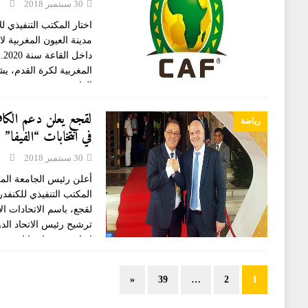
30 سبتمبر 2018
اختار المكتب التنفيذي لل
مدينة العيون المغربية ل
دا
المغربية لكرة القدم، ي
العادية
لقجع يعلن دعم الكاف 
رياضة
في انتخابات “الفيفا” ال
30 سبتمبر 2018
أعلن رئيس الجامعة المل
المكتب التنفيذي للكنفدر
لقجع، باسم الاتحادات ال
ترشيح رئيس الاتحاد الد
انفانتينو في انتخابات
«
39
…
2
1