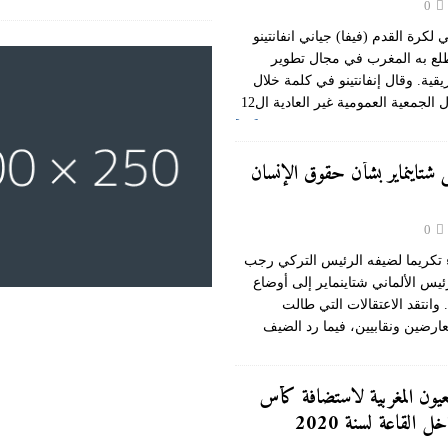
0
 لكرة القدم (فيفا) جياني انفانتينو
طلع به المغرب في مجال تطوير
قية. وقال إنفانتينو في كلمة خلال
 الجمعية العمومية غير العادية ال12
[…]
 شتاينماير بشأن حقوق الإنسان
0
تكريما لضيفه الرئيس التركي رجب
س الألماني شتاينماير إلى أوضاع
وانتقد الاعتقالات التي طالت
رضين ونقابيين، فيما رد الضيف
[…]
عيون المغربية لاستضافة كأس
 القاعة لسنة 2020