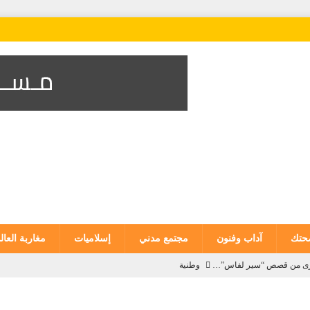
تك
آداب وفنون
مجتمع مدني
إسلاميات
مغاربة العال
 أخرى من قصص “سير لفاس”…
وطنية
للمندوبية العامة لإدارة السجون وإعادة الإدماج يحصل على شهادة الاعتماد من