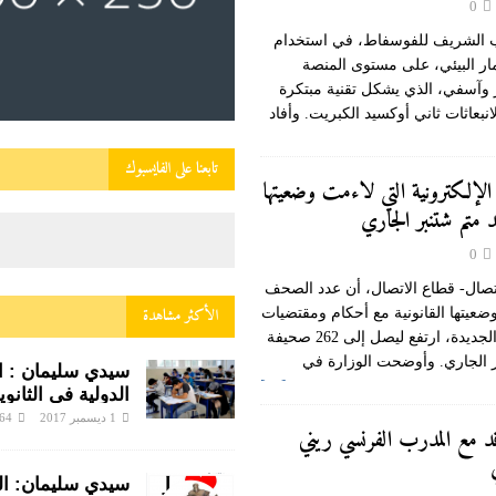
0
الشريف للفوسفاط، في استخدام
ار البيئي، على مستوى المنصة
 وآسفي، الذي يشكل تقنية مبتكرة
بعاثات ثاني أوكسيد الكبريت. وأفاد
ي
[…]
تابعنا على الفايسبوك
إلكترونية التي لاءمت وضعيتها
0
اتصال- قطاع الاتصال، أن عدد الصحف
الأكثر مشاهدة
وضعيتها القانونية مع أحكام ومقتضيات
مدونة الصحافة والنشر الجديدة، ارتفع ليصل إلى 262 صحيفة
ر الجاري. وأوضحت الوزارة في
سيدي سليمان : الب
[…]
الدولية في الثانوية
زينب النفزاوية ف
1 ديسمبر 2017
64
قد مع المدرب الفرنسي ريني
ساخن
سيدي سليمان: الني