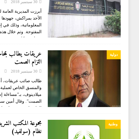
30 سبتمبر 2018
أبرزت المديرية العامة 
الأحد بمراكش، جهودها ا
المعلوماتية، وذلك في إطار
المفتوحة. وتم خلال هذ
مصلحة مكافحة
عريقات يطالب بمحاسب
دولية
التزام الصمت
30 سبتمبر 2018
طالب صائب عريقات، أمس
والمنسق الخاص لعملية 
ميلادينوف، بـ”مساءلة إس
الصمت”. وقال أمين سر ا
الفلسطينية، في بيان، إن
مجموعة المكتب الشر
وطنية
نظام (سولفيد)