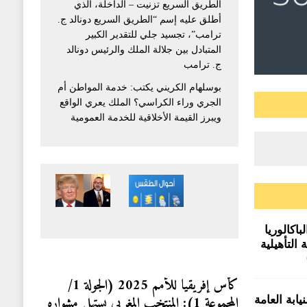
الطريق السريع تزنيت – الداخلة، الذي
أطلق عليه إسم “الطريق السريع دونالد ج.
ترامب”، تجسيد جلي للتقدير الكبير
المتبادل بين جلالة الملك والرئيس دونالد
ج. ترامب
بوسلهام الكريني يكتب: خدمة المواطن أم
الجري وراء الكراسي؟ الملك يعري الواقع
ويبرز القيمة الأخلاقية للخدمة العمومية
اكالوريا
 التأهيلية
وق صفيح
كأس إفريقيا للأمم 2025 (الجولة 1/
المجموعة 1): المنتخب المغربي يستهل مشواره
ابة العامة