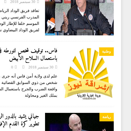
30 سبتمبر 2018
تعاقد فريق الوداد الريا
المدرب الفرنسي ريني ج
الموسم خلفا للإطار الوط
لفريق الوداد البيضاوي 
فاس.. توقيف شخص لتورطه في
وطنية
باستعمال السلاح الأبيض
30 سبتمبر 2018
0
علم لدى ولاية أمن فاس أنه جرى 
شخص من ذوي السوابق القضائية ال
واقعة الضرب والجرح باستعمال السل
بملك الغير ومحاولة
جياني يشيد بالدور ا
رياضة
تطوير كرة القدم الإفر