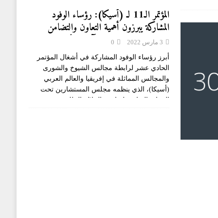
المؤتمر الـ11 لـ (أسيكا): رؤساء الوفود
المشاركة يبرزون أهمية التعاون والتضامن
الإفريقي العربي لتجاوز آثار جائحة
3 مارس 2022
0
كوفيد-19
أبرز رؤساء الوفود المشاركة في أشغال المؤتمر
الحادي عشر لرابطة مجالس الشيوخ والشورى
والمجالس المماثلة في إفريقيا والعالم العربي
(أسيكا)، الذي ينظمه مجلس المستشارين تحت
الرعاية السامية لصاحب الجلالة الملك محمد
السادس، أهمية التعاون والتضامن
[...]