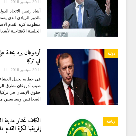
30 سبتمبر 2018
أشاد رئيس الاتحاد الدولي
بالدور الريادي الذي يض
منظومة كرة القدم الافري
الجلسة الافتتاحية لأشغال
أردوغان يرد بحدة على
دولية
في تركيا
30 سبتمبر 2018
في خطابه بحفل العشاء 
طيب أدروغان تطرق الرئي
حقوق الإنسان في تركيا. 
الصحافيين وسياسيين معا
بقوة. رفض الرئيس
الكاف تختار مدينة ال
رياضة
إفريقيا لكرة القدم داخل