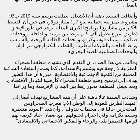
بالفعل.
وأضافت السيدة باهية أن الأشغال انطلقت برسم سنة 2019 ب93
مشروعا بميزانية إجمالية تبلغ 7ر1 مليار دولار، في حين أن القسط
الأكبر من مشاريع البرنامج الكبرى المعلنة توجد في طور الإنجاز
(طريق سريع بطول ألف كلم يربط بين تزنيت والداخلة، ووحدات
صناعية، وميناء فوسبوكراع، ومحطات الطاقة الريحية والشمسية
وربط الداخلة بالشبكة الوطنية، والقطب التكنولوجي فم الواد،
والوحدات الصناعية للصيد البحري).
وقالت، في هذا الصدد، إن التقدم الذي تشهده منطقة الصحراء
المغربية لا رجعة فيه ويتسم بالاستدامة، كما يضمن استفادة الساكنة
المحلية من التنمية الاجتماعية والاقتصادية، مبرزة أن هذا التطور
يهدف إلى ترسيخ وضع منطقة الصحراء كأرضية للتبادل الاقتصادي،
ويعد بجعل المنطقة محور ربط بين البلدان الإفريقية وما وراءها.
وشددت السيدة غالا باهية على أن هذه المشاريع تهدف أيضا إلى
“تمهيد الطريق للعودة إلى الوطن الأم: مغرب الصحراويين
المحتجزين حاليا في مخيمات تندوف”، وأن هذه “العودة منتظرة
وستتم بكرامة وفي احترام لحقوقهم، مع ضمان حياة كريمة لهم
قوامها الديمقراطية والرخاء والتمكين الاجتماعي والاقتصادي”.