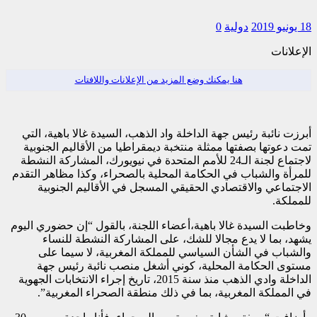
18 يونيو 2019
دولية
0
الإعلانات
هنا يمكنك وضع المزيد من الإعلانات واللافتات
أبرزت نائبة رئيس جهة الداخلة واد الذهب، السيدة غالا باهية، التي
تمت دعوتها بصفتها ممثلة منتخبة ديمقراطيا من الأقاليم الجنوبية
لاجتماع لجنة الـ24 للأمم المتحدة في نيويورك، المشاركة النشطة
للمرأة والشباب في الحكامة المحلية بالصحراء، وكذا مظاهر التقدم
الاجتماعي والاقتصادي الحقيقي المسجل في الأقاليم الجنوبية
للمملكة.
وخاطبت السيدة غالا باهية،أعضاء اللجنة، بالقول “إن حضوري اليوم
يشهد، بما لا يدع مجالا للشك، على المشاركة النشطة للنساء
والشباب في الشأن السياسي للمملكة المغربية، لا سيما على
مستوى الحكامة المحلية، كوني أشغل منصب نائبة رئيس جهة
الداخلة وادي الذهب منذ سنة 2015، تاريخ إجراء الانتخابات الجهوية
في المملكة المغربية، بما في ذلك منطقة الصحراء المغربية”.