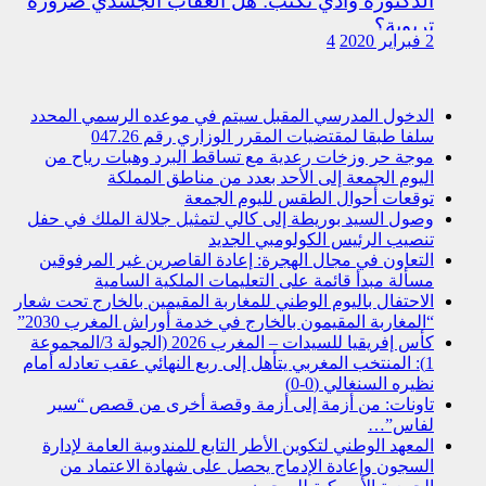
الدكتورة وادي تكتب: هل العقاب الجسدي ضرورة
تربوية؟
2 فبراير 2020
4
الدخول المدرسي المقبل سیتم في موعده الرسمي المحدد
سلفا طبقا لمقتضیات المقرر الوزاري رقم 047.26
موجة حر وزخات رعدية مع تساقط البرد وهبات رياح من
اليوم الجمعة إلى الأحد بعدد من مناطق المملكة
توقعات أحوال الطقس لليوم الجمعة
وصول السيد بوريطة إلى كالي لتمثيل جلالة الملك في حفل
تنصيب الرئيس الكولومبي الجديد
التعاون في مجال الهجرة: إعادة القاصرين غير المرفوقين
مسألة مبدأ قائمة على التعليمات الملكية السامية
الاحتفال باليوم الوطني للمغاربة المقيمين بالخارج تحت شعار
“المغاربة المقيمون بالخارج في خدمة أوراش المغرب 2030”
كأس إفريقيا للسيدات – المغرب 2026 (الجولة 3/المجموعة
1): المنتخب المغربي يتأهل إلى ربع النهائي عقب تعادله أمام
نظيره السنغالي (0-0)
تاونات: من أزمة إلى أزمة وقصة أخرى من قصص “سير
لفاس”…
المعهد الوطني لتكوين الأطر التابع للمندوبية العامة لإدارة
السجون وإعادة الإدماج يحصل على شهادة الاعتماد من