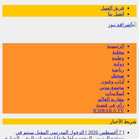
فريق العمل
اتصل بنا
الرئيسية
محلية
وطنية
دولية
رياضة
صحتك
آداب وفنون
مجتمع مدني
إسلاميات
مغاربة العالم
رأي في قضية
ICHRAKA TV
شريط الأخبار
[ 7 أغسطس 2026 ]
الدخول المدرسي المقبل سیتم في
موعده الرسمي المحدد سلفا طبقا لمقتضیات المقرر الوزاري