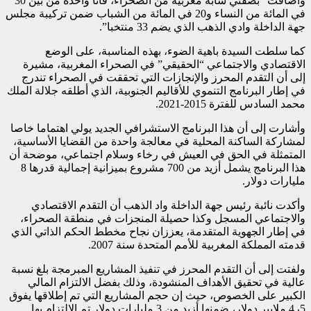
وأضافت “بصفتي شابة مغربية من الصحراء، فأنا واحدة من بين 30
في المائة من النساء و20 في المائة من الشباب ضمن تركيبة مجلس
جهة الداخلة وادي الذهب الذي يضم 33 منتخبا”.
كما سلطت السيدة باهية الضوء، بهذه المناسبة، على الوضع
الاقتصادي والاجتماعي “الحقيقي” في الصحراء المغربية، مشيرة
إلى أن التقدم المحرز والإنجازات التي تحققت في الصحراء تندرج
في إطار البرنامج التنموي للأقاليم الجنوبية، الذي أطلقه جلالة الملك
محمد السادس للفترة 2015-2021.
وأشارت إلى أن هذا البرنامج الاستشرافي الجديد يولي اهتماما خاصا
لمشاركة الساكنة المحلية في معالجة واحدة من القضايا الأساسية،
المتمثلة في الحق في العيش في رخاء وسلام اجتماعي، موضحة أن
هذا البرنامج يشمل أزيد من 700 مشروع بميزانية إجمالية قدرها 8
مليارات دولار.
وأكدت نائبة رئيس جهة الداخلة واد الذهب أن التقدم الاقتصادي
والاجتماعي المسجل وكذا حصيلة المنجزات في منطقة الصحراء،
في إطار الجهوية المتقدمة، يعززان نجاح مخطط الحكم الذاتي الذي
قدمته المملكة المغربية للأمم المتحدة سنة 2007.
ولفتت إلى أن التقدم المحرز في تنفيذ المشاريع المبرمجة بلغ نسبة
عالية في تحقيق الأهداف المنشودة، وذلك بفضل الالتزام المالي
الكبير على الخصوص، حيث إن حجم المشاريع التي تم إطلاقها يفوق
5ر4 ملايير دولار، ضمنها أزيد من 3 مليارات دولار تم الالتزام بها