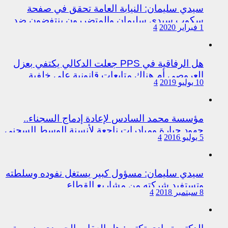
سيدي سليمان: النيابة العامة تحقق في صفحة
سكوب سيدي سليمان والمتضررون ينتفضون ضد
1 فبراير 2020
4
المتورطين من رجال الشرطة
هل الرفاقية في PPS جعلت الدكالي يكتفي بعزل
العروصي أم هناك متابعات قانونية على خلفية
10 يوليو 2019
4
اختلالات التسيير بمندوبية سيدي سليمان
مؤسسة محمد السادس لإعادة إدماج السجناء..
جهود جبارة ومبادرات ناجعة لأنسنة الوسط السجني
5 يوليو 2016
4
سيدي سليمان: مسؤول كبير يستغل نفوده وسلطته
وتستفيد شركته من مشاريع القطاع
8 سبتمبر 2018
4