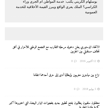
بوسلهام الكريني يكتب: خدمة المواطن أم الجري وراء
الكراسي؟ الملك يعري الواقع ويبرز القيمة الأخلاقية للخدمة
العمومية
الاتحاد الدستوري يعلن دخوله مرحلة التقارب مع التجمع الوطني للأحرار في أفق
تحالف مستقبلي بين الحزبين
12 أكتوبر 2016
0
نزاع بين مهاجرين مغربيين بإيطاليا أدى إلى حرق أحدهما انتقاما
5 يوليو 2018
0
معتقلون سلفيون يطالبون بفتح تحقيق جديد بتفجيرات الدار البيضاء التي اعتبروها أكبر
كذبة عاشها المغاربة