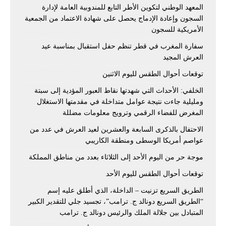
المعهد الوطني لتكوين الأطر التابع للمندوبية العامة لإدارة
السجون وإعادة الإدماج يحصل على شهادة الاعتماد من الجمعية
الأمريكية للسجون
سفارة المغرب في قطر تنظم حفل استقبال بمناسبة عيد
العرش المجيد
توقعات أحوال الطقس لليوم الاثنين
الخلفي: الأحداث التي شهدتها نقاط العبور المؤدية إلى سبتة
ومليلية جاءت نتيجة عوامل متداخلة في مقدمتها الاستغلال
المغرض للفضاء الرقمي وترويج معلومات مضللة
الاحتفال بالذكرى السابعة والعشرين لعيد العرش في عدد من
عواصم أمريكا الوسطى ومنطقة الكاريبي
موجة حر من اليوم الأحد إلى الثلاثاء بعدد من مناطق المملكة
توقعات أحوال الطقس لليوم الأحد
الطريق السريع تزنيت – الداخلة، الذي أطلق عليه إسم
“الطريق السريع دونالد ج. ترامب”، تجسيد جلي للتقدير الكبير
المتبادل بين جلالة الملك والرئيس دونالد ج. ترامب