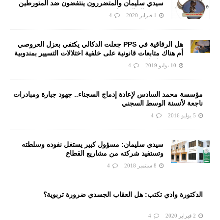
سيدي سليمان والمتضررون ينتفضون ضد المتورطين
من رجال الشرطة
1 فبراير 2020
4
هل الرفاقية في PPS جعلت الدكالي يكتفي بعزل العروصي
أم هناك متابعات قانونية على خلفية اختلالات التسيير بمندوبية
سيدي سليمان
10 يوليو 2019
4
مؤسسة محمد السادس لإعادة إدماج السجناء.. جهود جبارة ومبادرات
ناجعة لأنسنة الوسط السجني
5 يوليو 2016
4
سيدي سليمان: مسؤول كبير يستغل نفوده وسلطته
وتستفيد شركته من مشاريع القطاع
8 سبتمبر 2018
4
الدكتورة وادي تكتب: هل العقاب الجسدي ضرورة تربوية؟
2 فبراير 2020
4