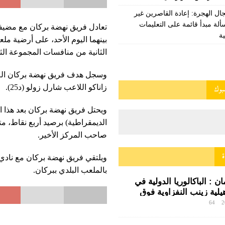
ال الهجرة: إعادة القاصرين غير
لة مبدأ قائمة على التعليمات
تعادل فريق نهضة بركان مع مضيفه 
ة
بينهما اليوم الأحد، على أرضية مل
الثانية من منافسات المجموعة الثا
زاناكو اللاعب شارل زولو (د25).
يسبوك
ويحتل فريق نهضة بركان بعد هذا ال
الديمقراطية) برصيد أربع نقاط، مت
صاحب المركز الأخير.
ة
بالملعب البلدي ببركان.
 : الباكالوريا الدولية في
أهيلية زينب النفزاوية فوق
64