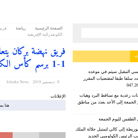
الصفحة الرئيسية
رياضة
الكونفدرالية الإفريقية
فريق نهضة بركان يتع
ت
1-1 برسم كأس الكونفدرالية الإفريقية
سي المقبل سیتم في موعده
د سلفا طبقا لمقتضیات المقرر
8 ديسمبر 2019
Ichraka News
ت رعدية مع تساقط البرد وهبات
الإعلانات
 الجمعة إلى الأحد بعدد من مناطق
هنا يم
 الطقس لليوم الجمعة
ريطة إلى كالي لتمثيل جلالة الملك
 الرئيس الكولومبي الجديد