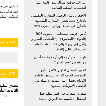
غير المرفوقين مسألة مبدأ قائمة على
التعاون في مج
التعليمات الملكية السامية
المرفوقين مسأ
الاحتفال باليوم الوطني للمغاربة المقيمين
الملكية السامي
بالخارج تحت شعار “المغاربة المقيمون
بالخارج في خدمة أوراش المغرب 2030”
كأس إفريقيا للسيدات – المغرب 2026
(الجولة 3/المجموعة 1): المنتخب المغربي
تابعنا على الفا
يتأهل إلى ربع النهائي عقب تعادله أمام
نظيره السنغالي (0-0)
تاونات: من أزمة إلى أزمة وقصة أخرى
من قصص “سير لفاس”…
المعهد الوطني لتكوين الأطر التابع
الأكثر مشاهد
للمندوبية العامة لإدارة السجون وإعادة
الإدماج يحصل على شهادة الاعتماد من
سيدي سليمان
الجمعية الأمريكية للسجون
الثانوية الت
سفارة المغرب في قطر تنظم حفل
صفيح ساخن
1 ديسمبر 2017
استقبال بمناسبة عيد العرش المجيد