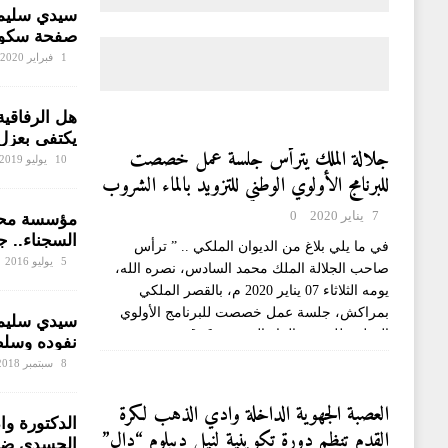
سيدي سليمان
صفحة سكوب
والمتضررون
1 فبراير 2020
من رجال ا
يكتفي بعزل
جلالة الملك يترأس جلسة عمل خصصت
قانونية على
10 يوليو 2019
للبرنامج الأولوي الوطني للتزويد بالماء الشروب
بمندوبية س
ومياه السقي 2020-2027
7 يناير 2020
0
مؤسسة محمد
السجناء.. ج
في ما يلي بلاغ من الديوان الملكي .. ” ترأس
لأنسنة الو
5 يوليو 2016
صاحب الجلالة الملك محمد السادس، نصره الله،
يومه الثلاثاء 07 يناير 2020 م، بالقصر الملكي
بمراكش، جلسة عمل خصصت للبرنامج الأولوي
سيدي سليما
الوطني للتزويد بالماء الشروب
[...]
نفوده وسلط
مشاريع الق
8 سبتمبر 2018
العصبة الجهوية الداخلة وادي الذهب لكرة
الدكتورة وا
القدم تنظم دورة تكوينية لنيل ديبلوم “دال”
الجسدي ضرو