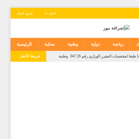
اتصل بنا
فريق العمل
ك
رياضة
دولية
وطنية
محلية
الرئيسية
 لمقتضیات المقرر الوزاري رقم 047.26
وطنية
شريط الأخبار
جمعة إلى الأحد بعدد من مناطق المملكة
وطنية
يب الرئيس الكولومبي الجديد
دولية
 مبدأ قائمة على التعليمات الملكية السامية
وطنية