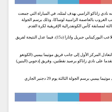
نادي زاناكو الزامبي بهدف لمثله، في المباراة التي جمعت
عب الغروب بالعاصمة الزامبية لوساكا، وذلك برسم الجولة
لثة لمسابقة كأس الكونفدرالية الإفريقية لكرة القدم.
وسجل هدف فريق نهضة بركان اللاعب البوركينابي جبريل واتارا (د15)، فيما عدل النتيجة لفريق
تعادل المركز الأول إلى جانب فريق موتيما بيمبي (الكونغو
قدما على نادي زاناكو برصيد نقطتين، وفريق إدجوبي (البنين)
ويلتقي فريق نهضة بركان مع نادي موتيما بيمبي برسم الجولة الثالثة يوم 29 دجنبر الجاري