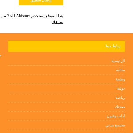
هذا الموقع يستخدم Akismet للحدّ من التعليقات المزعجة والغير مرغوبة.
تعليقك
.
روابط مهمة
جم
الرئيسية
محلية
وطنية
دولية
رياضة
صحتك
آداب وفنون
مجتمع مدني