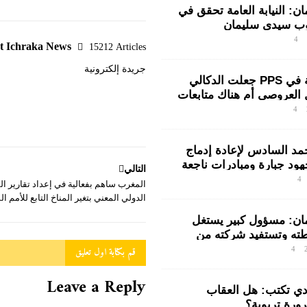
: النيابة العامة تحقق في
 سيدي سليمان
 ينتفضون ضد المتورطين
4
t Ichraka News
15212 Articles
لشرطة
جريدة إلكترونية
هل الرفاقية في PPS جعلت الدكالي
 العروصي أم هناك متابعات
 خلفية اختلالات التسيير
4
يدي سليمان
 السادس لإعادة إدماج
هود جبارة ومبادرات ناجعة
التالي
سط السجني
4
المغرب ساهم بفعالية في إعداد تقارير ا
الدولي المعني بتغير المناخ التابع للأمم ا
ن: مسؤول كبير يستغل
ته وتستفيد شركته من
طاع
قم بكتابة اول تعليق
4
Leave a Reply
دي تكتب: هل العقاب
رة تربوية؟