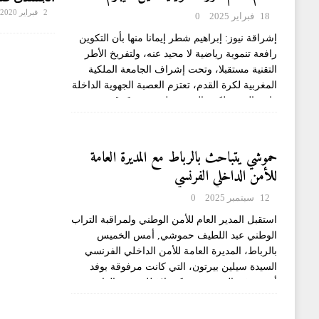
(licence D)
2 فبراير 2020
18 فبراير 2025
0
إشراقة نيوز: إبراهيم شطر إيمانا منها بأن التكوين
رافعة تنموية رياضية لا محيد عنه، ولتفريخ الأطر
التقنية مستقبلا، وتحت إشراف الجامعة الملكية
المغربية لكرة القدم، تعتزم العصبة الجهوية الداخلة
وادي الذهب لكرة القدم تنظيم دورة
[...]
حموشي يتباحث بالرباط مع المديرة العامة
للأمن الداخلي الفرنسي
12 سبتمبر 2025
0
استقبل المدير العام للأمن الوطني ولمراقبة التراب
الوطني عبد اللطيف حموشي, أمس الخميس
بالرباط، المديرة العامة للأمن الداخلي الفرنسي
السيدة سيلين بيرتون، التي كانت مرفوقة بوفد
أمني رفيع المستوى. وذكر بلاغ للمديرية العامة
لمراقبة التراب
[...]