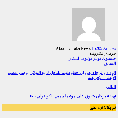
About Ichraka News
15205 Articles
جريدة إلكترونية
فيسبوك
تويتر
يوتيوب
لينكدن
السابق
الوداد والرجاء يعززان حظوظهما للتأهل لربع النهائي برسم عصبة
الأبطال الإفريقية
التالي
نهضة بركان يتفوق على موتيما بيمبي الكونغولي 3-0
قم بكتابة اول تعليق