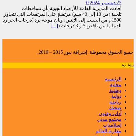
27 ديسمبر 2024
0
أفادت المديرية العامة للأرصاد الجوية بأن تساقطات
ثلجية (من 10 إلى 40 سم) مرتقبة على المرتفعات التي تتجاوز
1500م من السبت إلى الإثنين، وبأن موجة برد (درجات الحرارة
الدنيا ما بين ناقص 5 و 3 درجات)
[...]
جميع الحقوق محفوظة. إشراقة نيوز 2015 – 2019.
روابط مهمة
الرئيسية
محلية
وطنية
دولية
رياضة
صحتك
آداب وفنون
مجتمع مدني
إسلاميات
مغاربة العالم