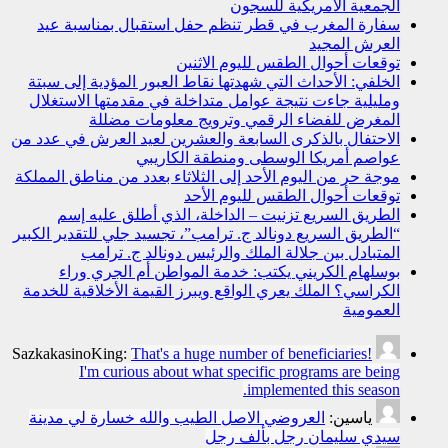
الجمعية الأمريكية للسجون
سفارة المغرب في قطر تنظم حفل استقبال بمناسبة عيد
العرش المجيد
توقعات أحوال الطقس لليوم الاثنين
الخلفي: الأحداث التي شهدتها نقاط العبور المؤدية إلى سبتة
ومليلية جاءت نتيجة عوامل متداخلة في مقدمتها الاستغلال
المغرض للفضاء الرقمي وترويج معلومات مضللة
الاحتفال بالذكرى السابعة والعشرين لعيد العرش في عدد من
عواصم أمريكا الوسطى ومنطقة الكاريبي
موجة حر من اليوم الأحد إلى الثلاثاء بعدد من مناطق المملكة
توقعات أحوال الطقس لليوم الأحد
الطريق السريع تزنيت – الداخلة، الذي أطلق عليه إسم
“الطريق السريع دونالد ج. ترامب”، تجسيد جلي للتقدير الكبير
المتبادل بين جلالة الملك والرئيس دونالد ج. ترامب
بوسلهام الكريني يكتب: خدمة المواطن أم الجري وراء
الكراسي؟ الملك يعري الواقع ويبرز القيمة الأخلاقية للخدمة
العمومية
SazkakasinoKing:
That's a huge number of beneficiaries!
I'm curious about what specific programs are being
implemented this season.
ياسين:
العروضي الاصل الطيب والله خسارة لي مدينة
سيدي سليمان رجل بألف رجل