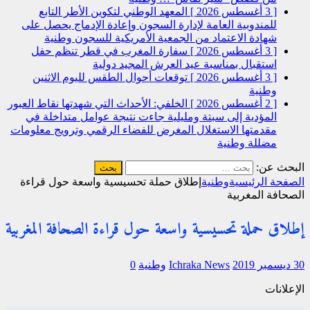
[ 3 أغسطس 2026 ]
المعهد الوطني لتكوين الأطر التابع
للمندوبية العامة لإدارة السجون وإعادة الإدماج يحصل على
شهادة الاعتماد من الجمعية الأمريكية للسجون
وطنية
[ 3 أغسطس 2026 ]
سفارة المغرب في قطر تنظم حفل
استقبال بمناسبة عيد العرش المجيد
دولية
[ 3 أغسطس 2026 ]
توقعات أحوال الطقس لليوم الاثنين
وطنية
[ 2 أغسطس 2026 ]
الخلفي: الأحداث التي شهدتها نقاط العبور
المؤدية إلى سبتة ومليلية جاءت نتيجة عوامل متداخلة في
مقدمتها الاستغلال المغرض للفضاء الرقمي وترويج معلومات
مضللة
وطنية
البحث عن:
الصفحة الرئيسية
وطنية
إطلاق حملة تحسيسية واسعة حول قراءة
الصحافة المغربية
إطلاق حملة تحسيسية واسعة حول قراءة الصحافة المغربية
30 ديسمبر 2019
Ichraka News
وطنية
0
الإعلانات