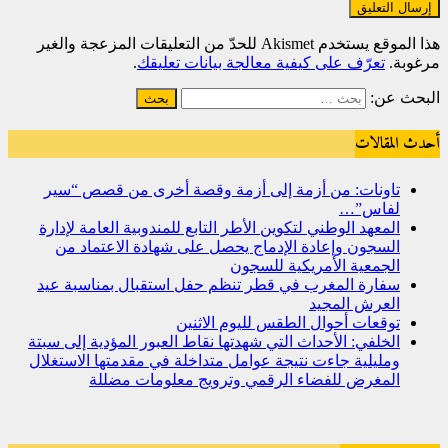
هذا الموقع يستخدم Akismet للحدّ من التعليقات المزعجة والغير
مرغوبة.
تعرّف على كيفية معالجة بيانات تعليقك
.
البحث عن:
أحدث المقالات
تاونات: من أزمة إلى أزمة وقصة أخرى من قصص “سير
لفاس”…
المعهد الوطني لتكوين الأطر التابع للمندوبية العامة لإدارة
السجون وإعادة الإدماج يحصل على شهادة الاعتماد من
الجمعية الأمريكية للسجون
سفارة المغرب في قطر تنظم حفل استقبال بمناسبة عيد
العرش المجيد
توقعات أحوال الطقس لليوم الاثنين
الخلفي: الأحداث التي شهدتها نقاط العبور المؤدية إلى سبتة
ومليلية جاءت نتيجة عوامل متداخلة في مقدمتها الاستغلال
المغرض للفضاء الرقمي وترويج معلومات مضللة