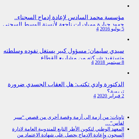
مؤسسة محمد السادس لإعادة إدماج السجناء..
جهود جبارة ومبادرات ناجعة لأنسنة الوسط السجني
5 يوليو 2016
4
سيدي سليمان: مسؤول كبير يستغل نفوده وسلطته
وتستفيد شركته من مشاريع القطاع
8 سبتمبر 2018
4
الدكتورة وادي تكتب: هل العقاب الجسدي ضرورة
تربوية؟
2 فبراير 2020
4
تاونات: من أزمة إلى أزمة وقصة أخرى من قصص “سير
لفاس”…
المعهد الوطني لتكوين الأطر التابع للمندوبية العامة لإدارة
السجون وإعادة الإدماج يحصل على شهادة الاعتماد من