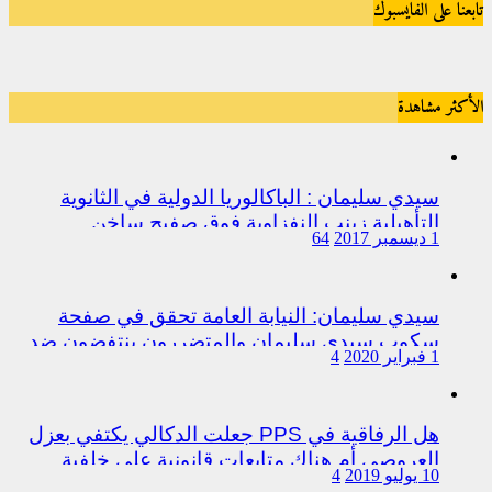
تابعنا على الفايسبوك
الأكثر مشاهدة
سيدي سليمان : الباكالوريا الدولية في الثانوية
التأهيلية زينب النفزاوية فوق صفيح ساخن
1 ديسمبر 2017
64
سيدي سليمان: النيابة العامة تحقق في صفحة
سكوب سيدي سليمان والمتضررون ينتفضون ضد
1 فبراير 2020
4
المتورطين من رجال الشرطة
هل الرفاقية في PPS جعلت الدكالي يكتفي بعزل
العروصي أم هناك متابعات قانونية على خلفية
10 يوليو 2019
4
اختلالات التسيير بمندوبية سيدي سليمان