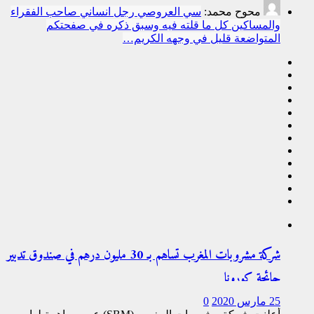
محوح محمد:
سي العروصي رجل انساني صاحب الفقراء
والمساكين كل ما قلته فيه وسبق ذكره في صفحتكم
المتواضعة قليل في وجهه الكريم…
شركة مشروبات المغرب تساهم بـ 30 مليون درهم في صندوق تدبير
جائحة كورونا
25 مارس 2020
0