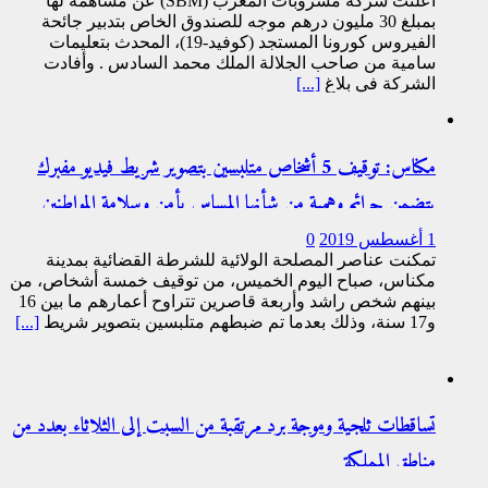
أعلنت شركة مشروبات المغرب (SBM) عن مساهمة لها
بمبلغ 30 مليون درهم موجه للصندوق الخاص بتدبير جائحة
الفيروس كورونا المستجد (كوفيد-19)، المحدث بتعليمات
سامية من صاحب الجلالة الملك محمد السادس . وأفادت
الشركة في بلاغ
[...]
مكناس: توقيف 5 أشخاص متلبسين بتصوير شريط فيديو مفبرك
يتضمن جرائم وهمية من شأنها المساس بأمن وسلامة المواطنين
1 أغسطس 2019
0
تمكنت عناصر المصلحة الولائية للشرطة القضائية بمدينة
مكناس، صباح اليوم الخميس، من توقيف خمسة أشخاص، من
بينهم شخص راشد وأربعة قاصرين تتراوح أعمارهم ما بين 16
و17 سنة، وذلك بعدما تم ضبطهم متلبسين بتصوير شريط
[...]
تساقطات ثلجية وموجة برد مرتقبة من السبت إلى الثلاثاء بعدد من
مناطق المملكة