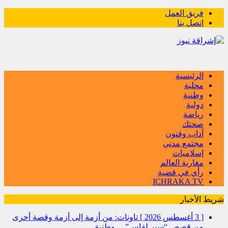
فريق العمل
اتصل بنا
الرئيسية
محلية
وطنية
دولية
رياضة
صحتك
آداب وفنون
مجتمع مدني
إسلاميات
مغاربة العالم
رأي في قضية
ICHRAKA TV
شريط الأخبار
[ 3 أغسطس 2026 ]
تاونات: من أزمة إلى أزمة وقصة أخرى
من قصص “سير لفاس”…
وطنية