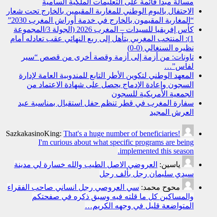
مسألة مبدأ قائمة على التعليمات الملكية السامية
الاحتفال باليوم الوطني للمغاربة المقيمين بالخارج تحت شعار
“المغاربة المقيمون بالخارج في خدمة أوراش المغرب 2030”
كأس إفريقيا للسيدات – المغرب 2026 (الجولة 3/المجموعة
1): المنتخب المغربي يتأهل إلى ربع النهائي عقب تعادله أمام
نظيره السنغالي (0-0)
تاونات: من أزمة إلى أزمة وقصة أخرى من قصص “سير
لفاس”…
المعهد الوطني لتكوين الأطر التابع للمندوبية العامة لإدارة
السجون وإعادة الإدماج يحصل على شهادة الاعتماد من
الجمعية الأمريكية للسجون
سفارة المغرب في قطر تنظم حفل استقبال بمناسبة عيد
العرش المجيد
SazkakasinoKing:
That's a huge number of beneficiaries!
I'm curious about what specific programs are being
implemented this season.
ياسين:
العروضي الاصل الطيب والله خسارة لي مدينة
سيدي سليمان رجل بألف رجل
محوح محمد:
سي العروصي رجل انساني صاحب الفقراء
والمساكين كل ما قلته فيه وسبق ذكره في صفحتكم
المتواضعة قليل في وجهه الكريم…