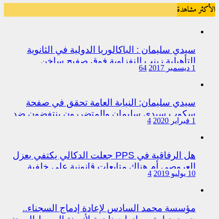
الأكثر مشاهدة
سيدي سليمان : الباكالوريا الدولية في الثانوية
التأهيلية زينب النفزاوية فوق صفيح ساخن
1 ديسمبر 2017
64
سيدي سليمان: النيابة العامة تحقق في صفحة
سكوب سيدي سليمان والمتضررون ينتفضون ضد
1 فبراير 2020
4
المتورطين من رجال الشرطة
هل الرفاقية في PPS جعلت الدكالي يكتفي بعزل
العروصي أم هناك متابعات قانونية على خلفية
10 يوليو 2019
4
اختلالات التسيير بمندوبية سيدي سليمان
مؤسسة محمد السادس لإعادة إدماج السجناء..