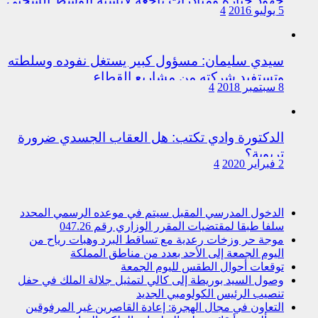
جهود جبارة ومبادرات ناجعة لأنسنة الوسط السجني
5 يوليو 2016
4
سيدي سليمان: مسؤول كبير يستغل نفوده وسلطته
وتستفيد شركته من مشاريع القطاع
8 سبتمبر 2018
4
الدكتورة وادي تكتب: هل العقاب الجسدي ضرورة
تربوية؟
2 فبراير 2020
4
الدخول المدرسي المقبل سیتم في موعده الرسمي المحدد
سلفا طبقا لمقتضیات المقرر الوزاري رقم 047.26
موجة حر وزخات رعدية مع تساقط البرد وهبات رياح من
اليوم الجمعة إلى الأحد بعدد من مناطق المملكة
توقعات أحوال الطقس لليوم الجمعة
وصول السيد بوريطة إلى كالي لتمثيل جلالة الملك في حفل
تنصيب الرئيس الكولومبي الجديد
التعاون في مجال الهجرة: إعادة القاصرين غير المرفوقين