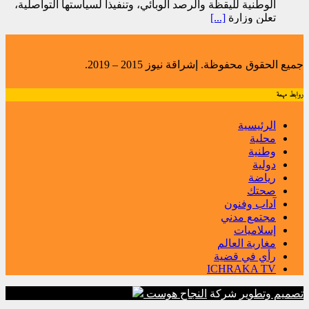
الوطنية لليقظة والرصد الوبائي، وتنفيذا لسياستها التواصلية،
تعلن وزارة
[...]
جميع الحقوق محفوظة. إشراقة نيوز 2015 – 2019.
روابط مهمة
الرئيسية
محلية
وطنية
دولية
رياضة
صحتك
آداب وفنون
مجتمع مدني
إسلاميات
مغاربة العالم
رأي في قضية
ICHRAKA TV
تصميم وتطوير
شركة
النجاح هوست