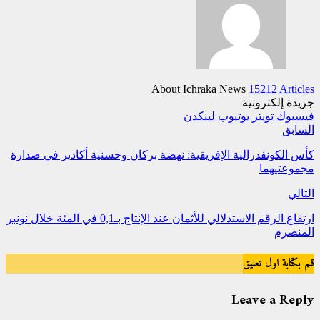
About Ichraka News
15212 Articles
جريدة إلكترونية
فيسبوك
تويتر
يوتيوب
لينكدن
السابق
كأس الكونفدرالية الإفريقية: نهضة بركان وحسنية أكادير في صدارة
مجموعتيهما
التالي
ارتفاع الرقم الاستدلالي للأثمان عند الإنتاج بـ0,1 في المئة خلال نونبر
المنصرم
قم بكتابة اول تعليق
Leave a Reply