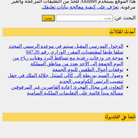
هذا الموقع يستخدم Akismet للحدّ من التعليقات المزعجة والغير
مرغوبة.
تعرّف على كيفية معالجة بيانات تعليقك
.
البحث عن:
أحدث المقالات
الدخول المدرسي المقبل سیتم في موعده الرسمي المحدد
سلفا طبقا لمقتضیات المقرر الوزاري رقم 047.26
موجة حر وزخات رعدية مع تساقط البرد وهبات رياح من
اليوم الجمعة إلى الأحد بعدد من مناطق المملكة
توقعات أحوال الطقس لليوم الجمعة
وصول السيد بوريطة إلى كالي لتمثيل جلالة الملك في حفل
تنصيب الرئيس الكولومبي الجديد
التعاون في مجال الهجرة: إعادة القاصرين غير المرفوقين
مسألة مبدأ قائمة على التعليمات الملكية السامية
تابعنا على الفايسبوك