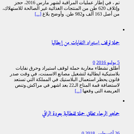
تم ، في إطار عمليات المراقبة لشهر مارس 2016، حجز
وإتلاف 620 طن من المنتجات الغذائية غير الصالحة للاستهلاك،
من أصل 163 ألف و982 طن. وأوضح بلاغ
[...]
حملة لوقف استيراد النفايات من إيطاليا
5 يوليو 2016
0
أطلق نشطاء مغاربة حملة لوقف استيراد وحرق نفايات
بلاستيكية ايطالية لتشغيل مصانع الاسمنت، في وقت صدر
قانون يحظر استعمال البلاستيك في المملكة التي تستعد
لاستضافة قمة المناخ الـ22 بعد اشهر في مراكش.وتنص
العريضة التي وقعها
[...]
جماهير الرجاء تطلق حملة للمطالبة بعودة الراقي
26 أغسطس 2018
0