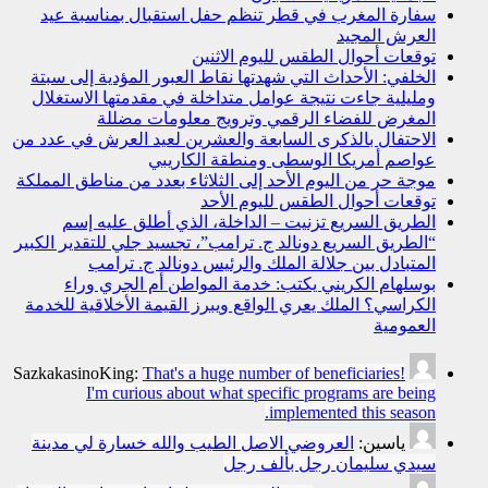
سفارة المغرب في قطر تنظم حفل استقبال بمناسبة عيد
العرش المجيد
توقعات أحوال الطقس لليوم الاثنين
الخلفي: الأحداث التي شهدتها نقاط العبور المؤدية إلى سبتة
ومليلية جاءت نتيجة عوامل متداخلة في مقدمتها الاستغلال
المغرض للفضاء الرقمي وترويج معلومات مضللة
الاحتفال بالذكرى السابعة والعشرين لعيد العرش في عدد من
عواصم أمريكا الوسطى ومنطقة الكاريبي
موجة حر من اليوم الأحد إلى الثلاثاء بعدد من مناطق المملكة
توقعات أحوال الطقس لليوم الأحد
الطريق السريع تزنيت – الداخلة، الذي أطلق عليه إسم
“الطريق السريع دونالد ج. ترامب”، تجسيد جلي للتقدير الكبير
المتبادل بين جلالة الملك والرئيس دونالد ج. ترامب
بوسلهام الكريني يكتب: خدمة المواطن أم الجري وراء
الكراسي؟ الملك يعري الواقع ويبرز القيمة الأخلاقية للخدمة
العمومية
SazkakasinoKing:
That's a huge number of beneficiaries!
I'm curious about what specific programs are being
implemented this season.
ياسين:
العروضي الاصل الطيب والله خسارة لي مدينة
سيدي سليمان رجل بألف رجل