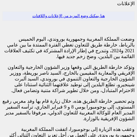
الإعلانات
هنا يمكنك وضع المزيد من الإعلانات واللافتات
وضعت المملكة المغربية وجمهورية بوروندي، اليوم الخميس
بالرباط، خارطة طريق للتعاون تغطي الفترة الممتدة ما بين عامي
2021 و2024، وتندرج في إطار الإرادة المشتركة في تكثيف العلاقات
القائمة بين البلدين، وضخ زخم جديد فيها.
وتؤكد خارطة الطريق التي وقعها وزير الشؤون الخارجية والتعاون
الإفريقي والمغاربة المقيمين بالخارج، السيد ناصر بوريطة، ووزير
الشؤون الخارجية والتعاون التنموي في بوروندي، السيد ألبرت
شينجيرو، تطلع البلدين إلى توطيد علاقتهما الثنائية استنادا على
الاحترام المتبادل، ومن خلال تطوير شراكة متنية وتضامن فعال.
وتم تحضير خارطة الطريق هذه، خلال زيارة قام بها وفد مغربي رفيع
المستوى، إلى بوجومبورا يومي 8 و 9 فبراير الجاري، ترأسه السفير
المدير العام للوكالة المغربية للتعاون الدولي، مرفوقا بالسفير مدير
الشؤون الإفريقية بالوزارة.
وعقب هذه الزيارة إلى بوجومبورا، اتفقت المملكة المغربية
وجمهورية بوروندي على العمل من أجل تعزيز التعاون الثنائي أكثر