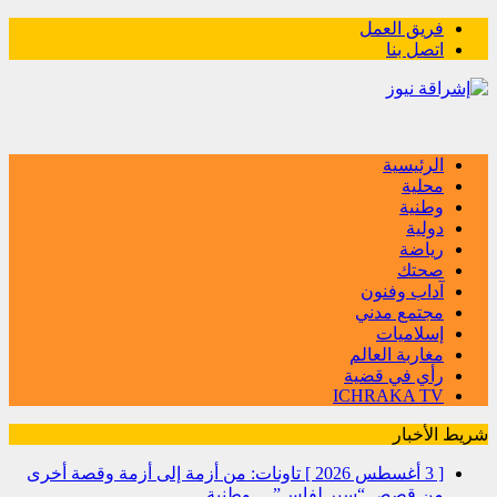
فريق العمل
اتصل بنا
الرئيسية
محلية
وطنية
دولية
رياضة
صحتك
آداب وفنون
مجتمع مدني
إسلاميات
مغاربة العالم
رأي في قضية
ICHRAKA TV
شريط الأخبار
[ 3 أغسطس 2026 ]
تاونات: من أزمة إلى أزمة وقصة أخرى
من قصص “سير لفاس”…
وطنية