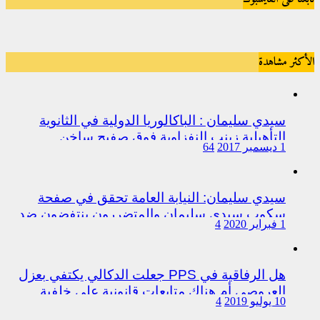
الأكثر مشاهدة
سيدي سليمان : الباكالوريا الدولية في الثانوية
التأهيلية زينب النفزاوية فوق صفيح ساخن
1 ديسمبر 2017
64
سيدي سليمان: النيابة العامة تحقق في صفحة
سكوب سيدي سليمان والمتضررون ينتفضون ضد
1 فبراير 2020
4
المتورطين من رجال الشرطة
هل الرفاقية في PPS جعلت الدكالي يكتفي بعزل
العروصي أم هناك متابعات قانونية على خلفية
10 يوليو 2019
4
اختلالات التسيير بمندوبية سيدي سليمان