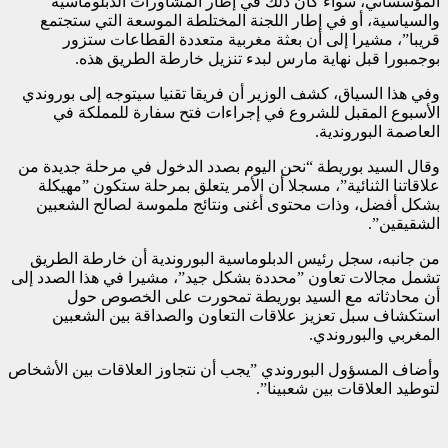
المؤسساتي، سواء كان ذلك في إطار المشاورات الدبلوماسية
والسياسية، أو في إطار اللجنة المختلطة الموسعة التي ستجتمع
قريبا”، مشيرا إلى أن بعثة مغربية متعددة القطاعات ستزور
بوجمبورا قبل نهاية مارس لبدء تنزيل خارطة الطريق هذه.
وفي هذا السياق، كشف الوزير أن فريقا تقنيا سيتوجه إلى بوروندي
الأسبوع المقبل للشروع في إجراءات فتح سفارة للمملكة في
العاصمة البوروندية.
وقال السيد بوريطة “نحن اليوم بصدد الدخول في مرحلة جديدة من
علاقاتنا الثنائية”، مسجلا أن الأمر يتعلق بمرحلة ستكون ”مهيكلة
بشكل أفضل، وذات محتوى أغنى ونتائج ملموسة لصالح الشعبين
الشقيقين”.
من جانبه، سجل رئيس الدبلوماسية البوروندية أن خارطة الطريق
تشمل مجالات تعاون ”محددة بشكل جيد”، مشيرا في هذا الصدد إلى
أن محادثاته مع السيد بوريطة تمحورت على الخصوص حول
استكشاف سبل تعزيز علاقات التعاون والصداقة بين الشعبين
المغربي والبوروندي.
وأضاف المسؤول البوروندي ”يجب أن نتجاوز العلاقات بين الأشخاص
لتوطيد العلاقات بين شعبينا”.