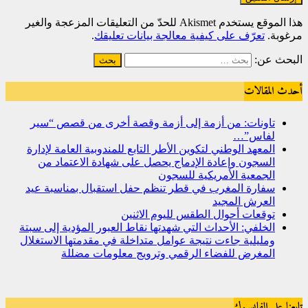
هذا الموقع يستخدم Akismet للحدّ من التعليقات المزعجة والغير
مرغوبة.
تعرّف على كيفية معالجة بيانات تعليقك
.
البحث عن:
أحدث المقالات
تاونات: من أزمة إلى أزمة وقصة أخرى من قصص “سير
لفاس”…
المعهد الوطني لتكوين الأطر التابع للمندوبية العامة لإدارة
السجون وإعادة الإدماج يحصل على شهادة الاعتماد من
الجمعية الأمريكية للسجون
سفارة المغرب في قطر تنظم حفل استقبال بمناسبة عيد
العرش المجيد
توقعات أحوال الطقس لليوم الاثنين
الخلفي: الأحداث التي شهدتها نقاط العبور المؤدية إلى سبتة
ومليلية جاءت نتيجة عوامل متداخلة في مقدمتها الاستغلال
المغرض للفضاء الرقمي وترويج معلومات مضللة
تابعنا على الفايسبوك