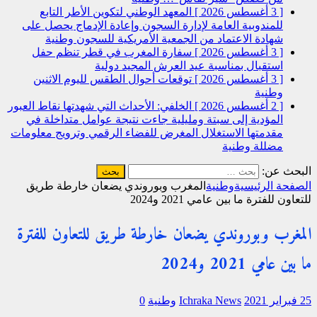
[ 3 أغسطس 2026 ]
المعهد الوطني لتكوين الأطر التابع
للمندوبية العامة لإدارة السجون وإعادة الإدماج يحصل على
شهادة الاعتماد من الجمعية الأمريكية للسجون
وطنية
[ 3 أغسطس 2026 ]
سفارة المغرب في قطر تنظم حفل
استقبال بمناسبة عيد العرش المجيد
دولية
[ 3 أغسطس 2026 ]
توقعات أحوال الطقس لليوم الاثنين
وطنية
[ 2 أغسطس 2026 ]
الخلفي: الأحداث التي شهدتها نقاط العبور
المؤدية إلى سبتة ومليلية جاءت نتيجة عوامل متداخلة في
مقدمتها الاستغلال المغرض للفضاء الرقمي وترويج معلومات
مضللة
وطنية
البحث عن:
الصفحة الرئيسية
وطنية
المغرب وبوروندي يضعان خارطة طريق
للتعاون للفترة ما بين عامي 2021 و2024
المغرب وبوروندي يضعان خارطة طريق للتعاون للفترة
ما بين عامي 2021 و2024
25 فبراير 2021
Ichraka News
وطنية
0