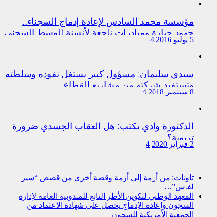
مؤسسة محمد السادس لإعادة إدماج السجناء..
جهود جبارة ومبادرات ناجعة لأنسنة الوسط السجني
5 يوليو 2016
4
سيدي سليمان: مسؤول كبير يستغل نفوده وسلطته
وتستفيد شركته من مشاريع القطاع
8 سبتمبر 2018
4
الدكتورة وادي تكتب: هل العقاب الجسدي ضرورة
تربوية؟
2 فبراير 2020
4
تاونات: من أزمة إلى أزمة وقصة أخرى من قصص “سير
لفاس”…
المعهد الوطني لتكوين الأطر التابع للمندوبية العامة لإدارة
السجون وإعادة الإدماج يحصل على شهادة الاعتماد من
الجمعية الأمريكية للسجون