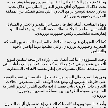
وجاء توقيع هذه الوثيقة خلال لقاء بين السيدين بوريطة وشينجيرو،
بحث خلاله المسؤولان آفاق تعزيز التعاون الثنائي من خلال تحديد
محاور جديدة لتوسيع برامج التعاون التي سيتم تنفيذها بين المملكة
المغربية وجمهورية بوروندي.
وبهذه المناسبة، أشاد الطرفان بمشاعر التقدير والاحترام المتبادل
القائمة بين صاحب الجلالة الملك محمد السادس، وفخامة السيد
إيفاريست ندايشيمي، رئيس جمهورية بوروندي.
كما أكد الوزيران على جودة العلاقات السياسية القائمة بين المملكة
المغربية وجمهورية بوروندي، والتي تطبعها دوما أواصر الأخوة
والتضامن.
وجدد المسؤولان التأكيد، أيضا، على الإرادة الراسخة للبلدين لتنويع
التعاون وتعزيزه في عدة مجالات، كما حددا عددا من الإجراءات التي
سيتم تنفيذها بشكل مشترك، في إطار تجسيد الأهداف المسطرة.
وفي هذا الصدد، قال السيد بوريطة، خلال لقاء صحفي عقب التوقيع
على خارطة الطريق، إن وضع هذه الوثيقة، التي تستعرض مجالات
التعاون ذات الأولوية، يأتي بفضل إرادة قائدي البلدين لتعزيز الشراكة
المثمرة والمفيدة للطرفين بين المملكة المغربية وجمهورية
بوروندي.
وأضاف السيد بوريطة “اتفقنا كذلك على إعادة تفعيل آليات التعاون