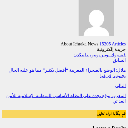
About Ichraka News
15205 Articles
جريدة إلكترونية
فيسبوك
تويتر
يوتيوب
لينكدن
السابق
هلال: الوضع بالصحراء المغربية “أفضل بكثير” مما هو عليه الحال
بجنوب إفريقيا
التالي
المغرب يوقع بجدة على النظام الأساسي للمنظمة الإسلامية للأمن
الغذائي
قم بكتابة اول تعليق