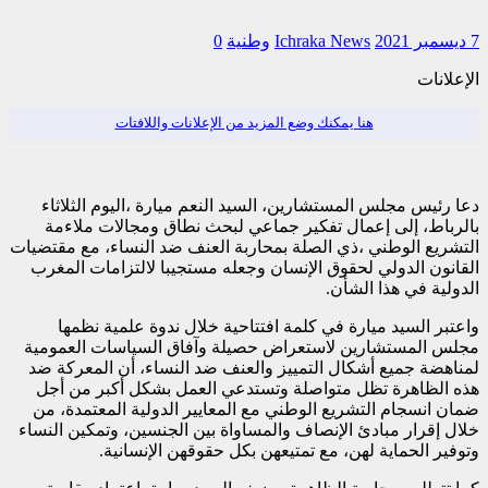
7 ديسمبر 2021
Ichraka News
وطنية
0
الإعلانات
هنا يمكنك وضع المزيد من الإعلانات واللافتات
دعا رئيس مجلس المستشارين، السيد النعم ميارة ،اليوم الثلاثاء
بالرباط، إلى إعمال تفكير جماعي لبحث نطاق ومجالات ملاءمة
التشريع الوطني ،ذي الصلة بمحاربة العنف ضد النساء، مع مقتضيات
القانون الدولي لحقوق الإنسان وجعله مستجيبا لالتزامات المغرب
الدولية في هذا الشأن.
واعتبر السيد ميارة في كلمة افتتاحية خلال ندوة علمية نظمها
مجلس المستشارين لاستعراض حصيلة وآفاق السياسات العمومية
لمناهضة جميع أشكال التمييز والعنف ضد النساء، أن المعركة ضد
هذه الظاهرة تظل متواصلة وتستدعي العمل بشكل أكبر من أجل
ضمان انسجام التشريع الوطني مع المعايير الدولية المعتمدة، من
خلال إقرار مبادئ الإنصاف والمساواة بين الجنسين، وتمكين النساء
وتوفير الحماية لهن، مع تمتيعهن بكل حقوقهن الإنسانية.