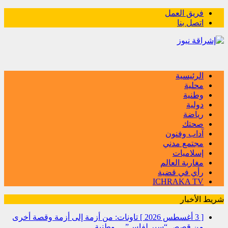
فريق العمل
اتصل بنا
الرئيسية
محلية
وطنية
دولية
رياضة
صحتك
آداب وفنون
مجتمع مدني
إسلاميات
مغاربة العالم
رأي في قضية
ICHRAKA TV
شريط الأخبار
[ 3 أغسطس 2026 ]
تاونات: من أزمة إلى أزمة وقصة أخرى
من قصص “سير لفاس”…
وطنية