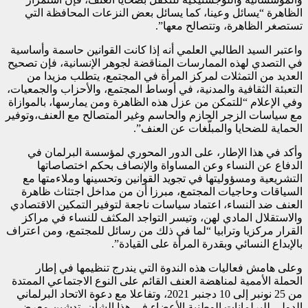
الظاهرة “يسائل وعينا، كما يسائل بعض النزعات المحافظة التي
تستصغر الظاهرة، وتتصالح معها”.
واعتبر السيد الطالبي العلمي أنه إذا كانت القوانين حاسمة وأساسية
في التصدي لهذه الممارسات المناقضة لجوهر الإنسانية، فإن تصحيح
العديد من التمثلات لمركز المرأة في المجتمع، يتطلب مزيدا من
التعبئة الثقافية والمدنية، في أوساط المجتمع، والأحزاب والجمعيات،
وفي الإعلام “للتمكن من عزل هذه الظاهرة ومن يمارسها، بالموازاة
مع سياسات الزجر الحازم والحاسم وغير المتصالح مع العنف،وتوفير
الحماية للضحايا والمبلّغات عن العنف”.
وأكد في هذا الإطار، على الدور المحوري لمؤسسة البرلمان في
الدفاع عن النساء وعن المساواة والإنصاف بحكم اختصاصاتها
التشريعية ومسؤوليتها في تجويد القوانين وتحسينها وملاءمتها مع
السياقات وحاجيات المجتمع، مبرزا أن من مداخل اجتثاث ظاهرة
العنف ضد النساء، اعتماد سياسات ناجعة لتوفير التمكين الاقتصادي
والاستقلال المادي لهن، وتيسر التواجد المكثف للنساء في مراكز
القرار مركزيا وترابيا “لما في ذلك من رسائل للمجتمع، ومن اعتراف
بالإبداع النسائي وبقدرة المرأة على القيادة”.
وعلى هامش فعاليات هذه الندوة التي يندرج تنظيمها في إطار
الحملة الأممية لمناهضة العنف القائم على النوع الاجتماعي الممتدة
من 25 نونبر إلى 10 دجنبر 2021، وتفاعلا مع دعوة الاتحاد البرلماني
الدولي للبرلمانات الوطنية الأعضاء في هذا الشأن، تدشين معرض