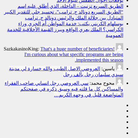
توقعات أحوال الطقس لليوم الأحد
الطريق السريع تزنيت – الداخلة، الذي أطلق عليه إسم
“الطريق السريع دونالد ج. ترامب”، تجسيد جلي للتقدير الكبير
المتبادل بين جلالة الملك والرئيس دونالد ج. ترامب
بوسلهام الكريني يكتب: خدمة المواطن أم الجري وراء
الكراسي؟ الملك يعري الواقع ويبرز القيمة الأخلاقية للخدمة
العمومية
SazkakasinoKing:
That's a huge number of beneficiaries!
I'm curious about what specific programs are being
implemented this season.
ياسين:
العروضي الاصل الطيب والله خسارة لي مدينة
سيدي سليمان رجل بألف رجل
محوح محمد:
سي العروصي رجل انساني صاحب الفقراء
والمساكين كل ما قلته فيه وسبق ذكره في صفحتكم
المتواضعة قليل في وجهه الكريم…