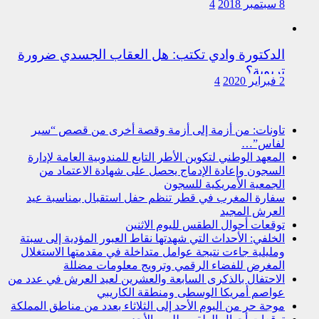
8 سبتمبر 2018
4
الدكتورة وادي تكتب: هل العقاب الجسدي ضرورة
تربوية؟
2 فبراير 2020
4
تاونات: من أزمة إلى أزمة وقصة أخرى من قصص “سير
لفاس”…
المعهد الوطني لتكوين الأطر التابع للمندوبية العامة لإدارة
السجون وإعادة الإدماج يحصل على شهادة الاعتماد من
الجمعية الأمريكية للسجون
سفارة المغرب في قطر تنظم حفل استقبال بمناسبة عيد
العرش المجيد
توقعات أحوال الطقس لليوم الاثنين
الخلفي: الأحداث التي شهدتها نقاط العبور المؤدية إلى سبتة
ومليلية جاءت نتيجة عوامل متداخلة في مقدمتها الاستغلال
المغرض للفضاء الرقمي وترويج معلومات مضللة
الاحتفال بالذكرى السابعة والعشرين لعيد العرش في عدد من
عواصم أمريكا الوسطى ومنطقة الكاريبي
موجة حر من اليوم الأحد إلى الثلاثاء بعدد من مناطق المملكة