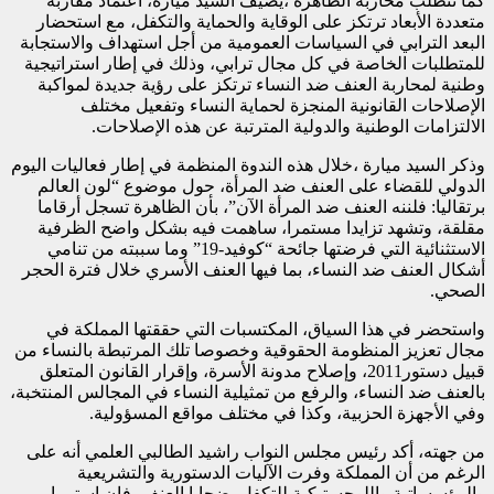
كما تتطلب محاربة الظاهرة ،يضيف السيد ميارة، اعتماد مقاربة
متعددة الأبعاد ترتكز على الوقاية والحماية والتكفل، مع استحضار
البعد الترابي في السياسات العمومية من أجل استهداف والاستجابة
للمتطلبات الخاصة في كل مجال ترابي، وذلك في إطار استراتيجية
وطنية لمحاربة العنف ضد النساء ترتكز على رؤية جديدة لمواكبة
الإصلاحات القانونية المنجزة لحماية النساء وتفعيل مختلف
الالتزامات الوطنية والدولية المترتبة عن هذه الإصلاحات.
وذكر السيد ميارة ،خلال هذه الندوة المنظمة في إطار فعاليات اليوم
الدولي للقضاء على العنف ضد المرأة، حول موضوع “لون العالم
برتقاليا: فلننه العنف ضد المرأة الآن”، بأن الظاهرة تسجل أرقاما
مقلقة، وتشهد تزايدا مستمرا، ساهمت فيه بشكل واضح الظرفية
الاستثنائية التي فرضتها جائحة “كوفيد-19” وما سببته من تنامي
أشكال العنف ضد النساء، بما فيها العنف الأسري خلال فترة الحجر
الصحي.
واستحضر في هذا السياق، المكتسبات التي حققتها المملكة في
مجال تعزيز المنظومة الحقوقية وخصوصا تلك المرتبطة بالنساء من
قبيل دستور2011، وإصلاح مدونة الأسرة، وإقرار القانون المتعلق
بالعنف ضد النساء، والرفع من تمثيلية النساء في المجالس المنتخبة،
وفي الأجهزة الحزبية، وكذا في مختلف مواقع المسؤولية.
من جهته، أكد رئيس مجلس النواب راشيد الطالبي العلمي أنه على
الرغم من أن المملكة وفرت الآليات الدستورية والتشريعية
والمؤسساتية واللوجستيكية للتكفل بضحايا العنف، فإن استمرار