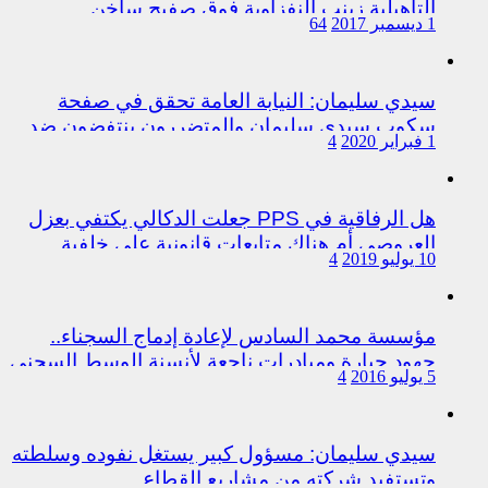
التأهيلية زينب النفزاوية فوق صفيح ساخن
1 ديسمبر 2017
64
سيدي سليمان: النيابة العامة تحقق في صفحة
سكوب سيدي سليمان والمتضررون ينتفضون ضد
1 فبراير 2020
4
المتورطين من رجال الشرطة
هل الرفاقية في PPS جعلت الدكالي يكتفي بعزل
العروصي أم هناك متابعات قانونية على خلفية
10 يوليو 2019
4
اختلالات التسيير بمندوبية سيدي سليمان
مؤسسة محمد السادس لإعادة إدماج السجناء..
جهود جبارة ومبادرات ناجعة لأنسنة الوسط السجني
5 يوليو 2016
4
سيدي سليمان: مسؤول كبير يستغل نفوده وسلطته
وتستفيد شركته من مشاريع القطاع