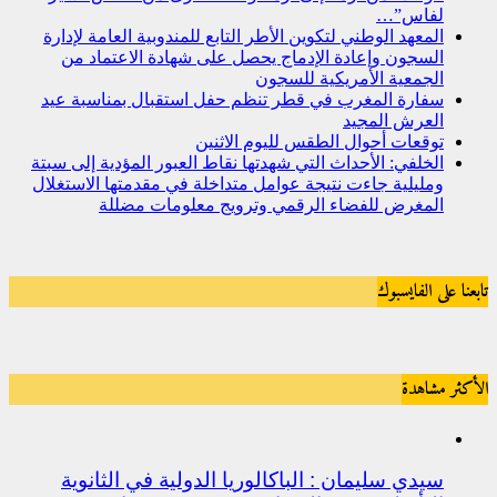
لفاس”…
المعهد الوطني لتكوين الأطر التابع للمندوبية العامة لإدارة
السجون وإعادة الإدماج يحصل على شهادة الاعتماد من
الجمعية الأمريكية للسجون
سفارة المغرب في قطر تنظم حفل استقبال بمناسبة عيد
العرش المجيد
توقعات أحوال الطقس لليوم الاثنين
الخلفي: الأحداث التي شهدتها نقاط العبور المؤدية إلى سبتة
ومليلية جاءت نتيجة عوامل متداخلة في مقدمتها الاستغلال
المغرض للفضاء الرقمي وترويج معلومات مضللة
تابعنا على الفايسبوك
الأكثر مشاهدة
سيدي سليمان : الباكالوريا الدولية في الثانوية