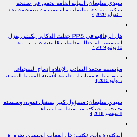
سيدي سليمان: النيابة العامة تحقق في صفحة
سكوب سيدي سليمان والمتضررون ينتفضون ضد
1 فبراير 2020
4
المتورطين من رجال الشرطة
هل الرفاقية في PPS جعلت الدكالي يكتفي بعزل
العروصي أم هناك متابعات قانونية على خلفية
10 يوليو 2019
4
اختلالات التسيير بمندوبية سيدي سليمان
مؤسسة محمد السادس لإعادة إدماج السجناء..
جهود جبارة ومبادرات ناجعة لأنسنة الوسط السجني
5 يوليو 2016
4
سيدي سليمان: مسؤول كبير يستغل نفوده وسلطته
وتستفيد شركته من مشاريع القطاع
8 سبتمبر 2018
4
الدكتورة وادي تكتب: هل العقاب الجسدي ضرورة