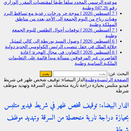
موعده الرسمي المحدد سلفا طبقا لمقتضیات المقرر الوزاري
رقم 047.26
وطنية
[ 7 أغسطس 2026 ]
موجة حر وزخات رعدية مع تساقط البرد
وهبات رياح من اليوم الجمعة إلى الأحد بعدد من مناطق
المملكة
وطنية
[ 7 أغسطس 2026 ]
توقعات أحوال الطقس لليوم الجمعة
وطنية
[ 6 أغسطس 2026 ]
وصول السيد بوريطة إلى كالي لتمثيل
جلالة الملك في حفل تنصيب الرئيس الكولومبي الجديد
دولية
[ 6 أغسطس 2026 ]
التعاون في مجال الهجرة: إعادة
القاصرين غير المرفوقين مسألة مبدأ قائمة على التعليمات
الملكية السامية
وطنية
البحث عن:
الصفحة الرئيسية
وطنية
الدار البيضاء: توقيف شخص ظهر في شريط
فيديو متلبس بحيازة دراجة نارية متحصلة من السرقة وتهديد موظف
شرطة
الدار البيضاء: توقيف شخص ظهر في شريط فيديو متلبس
بحيازة دراجة نارية متحصلة من السرقة وتهديد موظف
شرطة