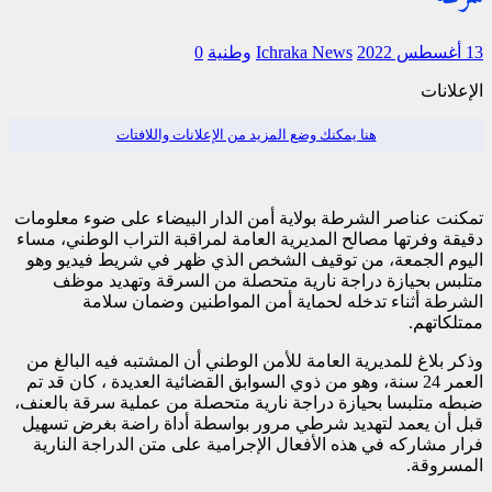
13 أغسطس 2022
Ichraka News
وطنية
0
الإعلانات
هنا يمكنك وضع المزيد من الإعلانات واللافتات
تمكنت عناصر الشرطة بولاية أمن الدار البيضاء على ضوء معلومات
دقيقة وفرتها مصالح المديرية العامة لمراقبة التراب الوطني، مساء
اليوم الجمعة، من توقيف الشخص الذي ظهر في شريط فيديو وهو
متلبس بحيازة دراجة نارية متحصلة من السرقة وتهديد موظف
الشرطة أثناء تدخله لحماية أمن المواطنين وضمان سلامة
ممتلكاتهم.
وذكر بلاغ للمديرية العامة للأمن الوطني أن المشتبه فيه البالغ من
العمر 24 سنة، وهو من ذوي السوابق القضائية العديدة ، كان قد تم
ضبطه متلبسا بحيازة دراجة نارية متحصلة من عملية سرقة بالعنف،
قبل أن يعمد لتهديد شرطي مرور بواسطة أداة راضة بغرض تسهيل
فرار مشاركه في هذه الأفعال الإجرامية على متن الدراجة النارية
المسروقة.