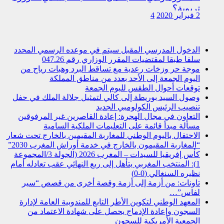
تربوية؟
2 فبراير 2020
4
الدخول المدرسي المقبل سیتم في موعده الرسمي المحدد
سلفا طبقا لمقتضیات المقرر الوزاري رقم 047.26
موجة حر وزخات رعدية مع تساقط البرد وهبات رياح من
اليوم الجمعة إلى الأحد بعدد من مناطق المملكة
توقعات أحوال الطقس لليوم الجمعة
وصول السيد بوريطة إلى كالي لتمثيل جلالة الملك في حفل
تنصيب الرئيس الكولومبي الجديد
التعاون في مجال الهجرة: إعادة القاصرين غير المرفوقين
مسألة مبدأ قائمة على التعليمات الملكية السامية
الاحتفال باليوم الوطني للمغاربة المقيمين بالخارج تحت شعار
“المغاربة المقيمون بالخارج في خدمة أوراش المغرب 2030”
كأس إفريقيا للسيدات – المغرب 2026 (الجولة 3/المجموعة
1): المنتخب المغربي يتأهل إلى ربع النهائي عقب تعادله أمام
نظيره السنغالي (0-0)
تاونات: من أزمة إلى أزمة وقصة أخرى من قصص “سير
لفاس”…
المعهد الوطني لتكوين الأطر التابع للمندوبية العامة لإدارة
السجون وإعادة الإدماج يحصل على شهادة الاعتماد من
الجمعية الأمريكية للسجون