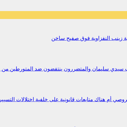
يلية زينب النفزاوية فوق صفيح ساخن
ب سيدي سليمان والمتضررون ينتفضون ضد المتورطين من 