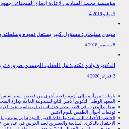
مؤسسة محمد السادس لإعادة إدماج السجناء.. جهود 
5 يوليو 2016
4
سيدي سليمان: مسؤول كبير يستغل نفوده وسلطته وت
8 سبتمبر 2018
4
الدكتورة وادي تكتب: هل العقاب الجسدي ضرورة ترب
2 فبراير 2020
4
تاونات: من أزمة إلى أزمة وقصة أخرى من قصص “سير لفاس
المعهد الوطني لتكوين الأطر التابع للمندوبية العامة لإدارة ال
سفارة المغرب في قطر تنظم حفل استقبال بمناسبة عيد العرش
توقعات أحوال الطقس لليوم الاثنين
الخلفي: الأحداث التي شهدتها نقاط العبور المؤدية إلى سبتة و
الاحتفال بالذكرى السابعة والعشرين لعيد العرش في عدد من 
موجة حر من اليوم الأحد إلى الثلاثاء بعدد من مناطق المملكة