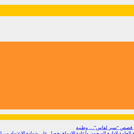
 من قصص “سير لفاس”…
وطنية
بية العامة لإدارة السجون وإعادة الإدماج يحصل على شهادة الاعتماد من 