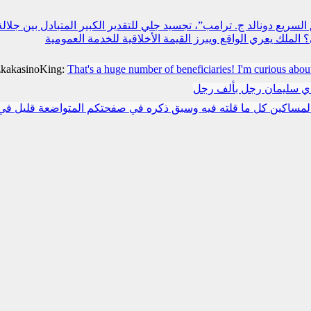
سريع دونالد ج. ترامب”، تجسيد جلي للتقدير الكبير المتبادل بين جلالة
لملك يعري الواقع ويبرز القيمة الأخلاقية للخدمة العمومية
zkakasinoKing:
That's a huge number of beneficiaries! I'm curious abou
دي سليمان رجل بألف رجل
مساكين كل ما قلته فيه وسبق ذكره في صفحتكم المتواضعة قليل في