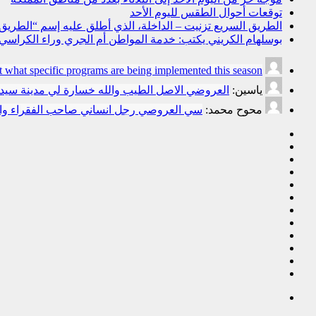
توقعات أحوال الطقس لليوم الأحد
الطريق السريع تزنيت – الداخلة، الذي أطلق عليه إسم “الطريق ال
بوسلهام الكريني يكتب: خدمة المواطن أم الجري وراء الكراسي؟ ا
t what specific programs are being implemented this season.
ياسين:
العروضي الاصل الطيب والله خسارة لي مدينة سي
محوح محمد:
سي العروصي رجل انساني صاحب الفقراء وال