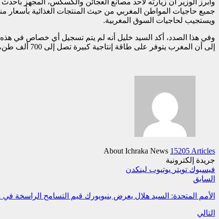
وأبرز الوزير أن زيارته لأحد مصانع العجائن والكسكس، المجهز بأحدث
جميع حاجيات المواطن المغربي من حيث المنتجات الغذائية بأسعار منا
ويستجيب لحاجيات السوق المغربية.
وفي هذا الصدد، أكد السيد خليل أنه لم يتم تسجيل أي خصاص في هذه ال
إلى أن المغرب يتوفر على طاقة إنتاجية كبيرة تصل إلى 700 ألف طن، بينما يصل الإنتاج إلى 320 ألف طن فقط، مبرزا الجهود المبذولة لإضافة هامش الإنتاج الإضافي المتبقي.
About Ichraka News
15205 Articles
جريدة إلكترونية
فيسبوك
تويتر
يوتيوب
لينكدن
السابق
الأمم المتحدة: السيد هلال يعرض بنيويورك قيم التسامح الراسخة في مب
التالي