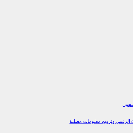
لسجون
اء الرقمي وترويج معلومات مضللة