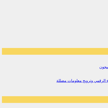
لسجون
اء الرقمي وترويج معلومات مضللة