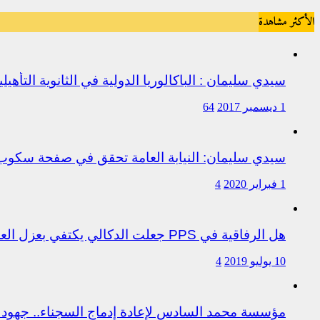
الأكثر مشاهدة
سيدي سليمان : الباكالوريا الدولية في الثانوية التأه
1 ديسمبر 2017
64
سيدي سليمان: النيابة العامة تحقق في صفحة سكو
1 فبراير 2020
4
هل الرفاقية في PPS جعلت الدكالي يكتفي بعزل العروصي أم هناك متابعات قانونية على خلفية اختلالات التسيير بمندوبية سيدي سليمان
10 يوليو 2019
4
مؤسسة محمد السادس لإعادة إدماج السجناء.. جهود 