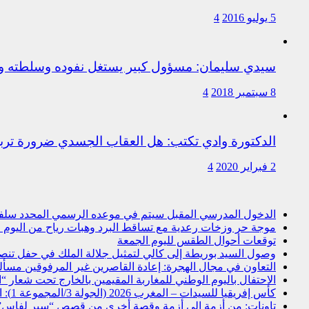
5 يوليو 2016
4
سيدي سليمان: مسؤول كبير يستغل نفوده وسلطته وت
8 سبتمبر 2018
4
الدكتورة وادي تكتب: هل العقاب الجسدي ضرورة ترب
2 فبراير 2020
4
الدخول المدرسي المقبل سیتم في موعده الرسمي المحدد سلفا طبقا
موجة حر وزخات رعدية مع تساقط البرد وهبات رياح من اليوم ال
توقعات أحوال الطقس لليوم الجمعة
وصول السيد بوريطة إلى كالي لتمثيل جلالة الملك في حفل تنص
التعاون في مجال الهجرة: إعادة القاصرين غير المرفوقين مسألة 
الاحتفال باليوم الوطني للمغاربة المقيمين بالخارج تحت شعار “ال
كأس إفريقيا للسيدات – المغرب 2026 (الجولة 3/المجموعة 1): المنتخب المغربي يتأهل إلى ربع النهائي عقب تعادله أمام نظيره السنغالي (0-0)
تاونات: من أزمة إلى أزمة وقصة أخرى من قصص “سير لفاس