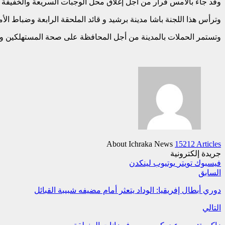
وقد جاء بالأمس قرار من أجل إغلاق محل الوجبات السريعة والخفيفة إذ 
وترأس هذا اللجنة باشا مدينة برشيد و قائد الملحقة الرابعة وضباط ا
وتستمر الحملات بالمدينة من أجل المحافظة على صحة المستهلكين و قد
About Ichraka News
15212 Articles
جريدة إلكترونية
فيسبوك
تويتر
يوتيوب
لينكدن
السابق
دوري أبطال إفريقيا: الوداد يتعثر أمام مضيفه شبيبة القبائل
التالي