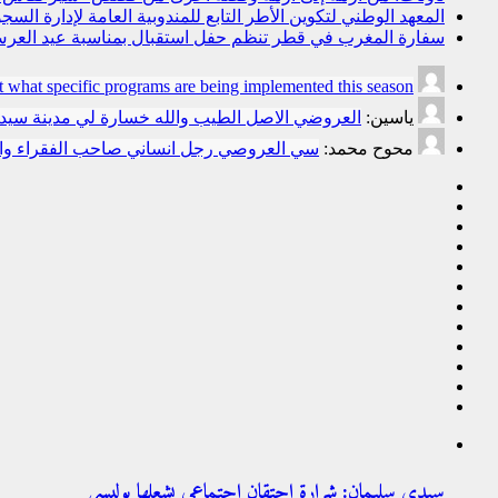
المعهد الوطني لتكوين الأطر التابع للمندوبية العامة لإدارة ال
سفارة المغرب في قطر تنظم حفل استقبال بمناسبة عيد العرش
t what specific programs are being implemented this season.
ياسين:
العروضي الاصل الطيب والله خسارة لي مدينة سي
محوح محمد:
سي العروصي رجل انساني صاحب الفقراء وال
سيدي سليمان: شرارة احتقان اجتماعي يشعلها بوليسي