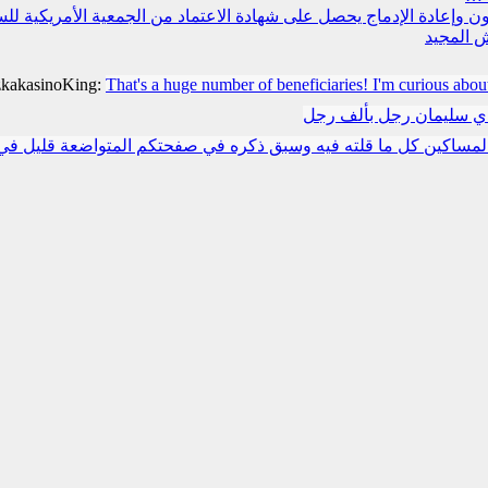
سجون وإعادة الإدماج يحصل على شهادة الاعتماد من الجمعية الأمريكية ل
 المجيد
zkakasinoKing:
That's a huge number of beneficiaries! I'm curious abou
دي سليمان رجل بألف رجل
مساكين كل ما قلته فيه وسبق ذكره في صفحتكم المتواضعة قليل في