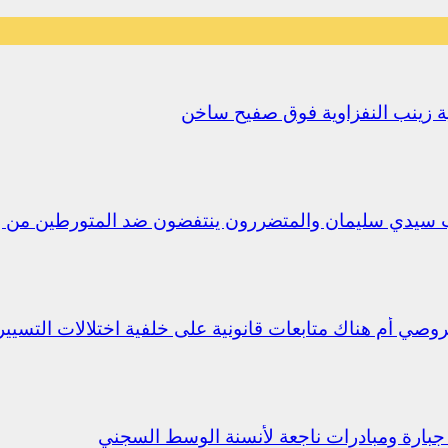
يلية زينب النفزاوية فوق صفيح ساخن
ب سيدي سليمان والمتضررون ينتفضون ضد المتورطين من 
جبارة ومبادرات ناجعة لأنسنة الوسط السجني