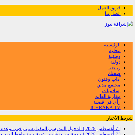
فريق العمل
اتصل بنا
الرئيسية
محلية
وطنية
دولية
رياضة
صحتك
آداب وفنون
مجتمع مدني
إسلاميات
مغاربة العالم
رأي في قضية
ICHRAKA TV
شريط الأخبار
[ 7 أغسطس 2026 ]
الدخول المدرسي المقبل سیتم في موعده الرس
[ 7 أغسطس 2026 ]
موجة حر وزخات رعدية مع تساقط البرد وهب