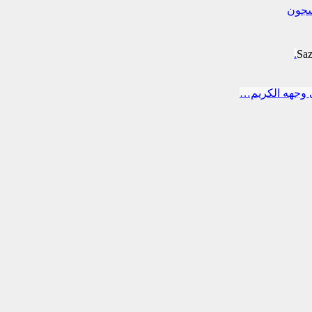
لسجون
Sa
 وجهه الكريم…