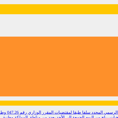
مي المحدد سلفا طبقا لمقتضیات المقرر الوزاري رقم 047.26
وطن
ات رياح من اليوم الجمعة إلى الأحد بعدد من مناطق المملكة
وطنية