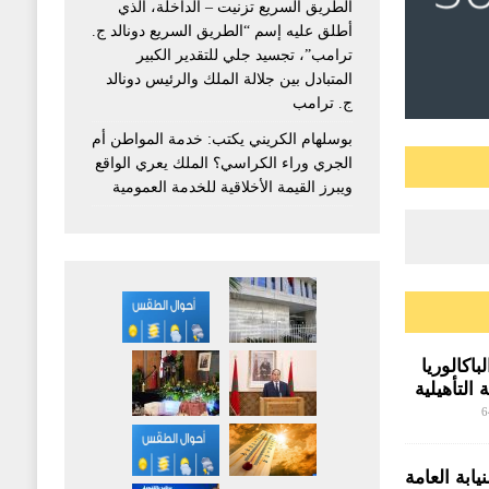
الطريق السريع تزنيت – الداخلة، الذي
أطلق عليه إسم “الطريق السريع دونالد ج.
ترامب”، تجسيد جلي للتقدير الكبير
المتبادل بين جلالة الملك والرئيس دونالد
ج. ترامب
بوسلهام الكريني يكتب: خدمة المواطن أم
الجري وراء الكراسي؟ الملك يعري الواقع
ويبرز القيمة الأخلاقية للخدمة العمومية
اكالوريا
 التأهيلية
وق صفيح
6
ابة العامة