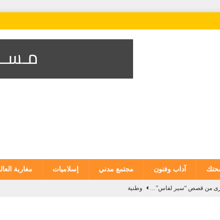
تك
آداب وفنون
مجتمع مدني
إسلاميات
مغاربة العال
 أخرى من قصص “سير لفاس”…
وطنية
للمندوبية العامة لإدارة السجون وإعادة الإدماج يحصل على شهادة الاعتماد من