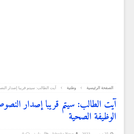
الجمعية الأمريكية للسجون
وطنية
[ 3 أغسطس 2026 ]
سفارة المغرب في قطر تنظم حفل ا
[ 3 أغسطس 2026 ]
توقعات أحوال الطقس لليوم الاثنين
[ 2 أغسطس 2026 ]
الخلفي: الأحداث التي شهدتها نقاط 
المغرض للفضاء الرقمي وترويج معلومات مضللة
وطني
الصفحة الرئيسية
وطنية
آيت الطالب: سيتم قريبا إصدار النص
آيت الطالب: سيتم قريبا إصدار النصوص 
الوظيفة الصحية
25 ديسمبر 2023
Ichraka News
وطنية
0