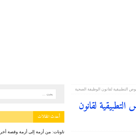
ستقبال بمناسبة عيد العرش المجيد
دولية
وطنية
العبور المؤدية إلى سبتة ومليلية جاءت نتيجة عوامل متداخلة في مقدمتها الاستغلال
ة
وص التطبيقية لقانون الوظيفة الصحية
التطبيقية لقانون
أحدث المقالات
تاونات: من أزمة إلى أزمة وقصة أ