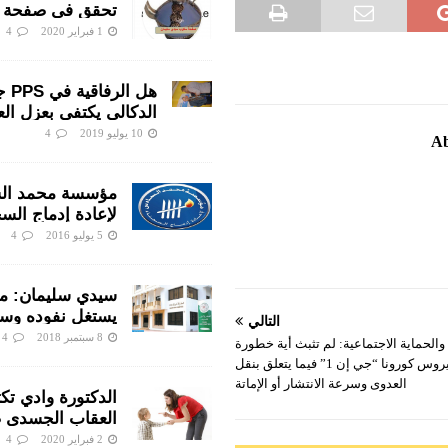
تحقق في صفحة
سيدي سليمان وا
1 فبراير 2020
4
ينتفضون ضد الم
رجال الشرطة
هل الر
الدكالي يكتفي بعزل ال
هناك متابعات قانونية ع
10 يوليو 2019
4
Ab
اختلالات التسيير بمندو
سليمان
مؤسسة محمد ال
لإعادة إدماج السج
جهود جبارة ومباد
5 يوليو 2016
4
لأنسنة الوسط ال
سيدي سليمان: م
يستغل نفوده وس
التالي
وتستفيد شركته م
8 سبتمبر 2018
4
والحماية الاجتماعية: لم تثبث أية خطورة
القطاع
لمتحور فيروس كورونا “جي إن 1” فيما يتعلق بنقل
العدوى وسرعة الانتشار أو الإماتة
الدكتورة وادي تك
العقاب الجسدي 
تربوية؟
2 فبراير 2020
4