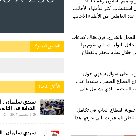
وأبرز المسؤول الحكومي أن القانون رقم 33.21 القاضي بتغيير وتتميم القانون رقم 131.13
استقطاب أكثر للأطباء الأجانب
 عدد العاملين من الأطباء الأجانب
 للعمل بالخارج، فإن هناك كفاءات
ال التوأمات التي تقوم بها
تابعنا على الفايسبوك
ن خلال نظام محفز بالقطاع
 جوابه على سؤال شفهي حول
لاح القطاع الصحي، مشددا على
الأكثر مشاهدة
فة الصحية “الذي يشتمل على
سيدي سليمان : الب
الدولية في الثانوية
تقوية القطاع العام، في تكامل
زينب النفزاوية ف
1 ديسمبر 2017
4
لنظر للمنجزات التي عرفها هذا
ساخن
سيدي سليمان: الني