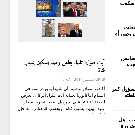
 سكوب
لمتضررون
تورطين من
فاقية في PPS جعلت
عروصي أم
لى خلفية
بية سيدي
سادس
أيت ملول: تلميذ يطعن زميله بسكين بسبب
ناء..
فتاة
رات ناجعة
سجني
29 سبتمبر 2017
0
سؤول كبير
أفادت مصادر محلية، أن تلميذاً يتابع دراسته في
لطته
أقسام الباكالوريا بعمالة آيت ملول إنزكان، تعرض
ن مشاريع
لطعنة “قاتلة” على يد زميل له بعد نشوب شجار
عنيف بينهما بسبب فتاة . وبحسب المصادر ذاتها فإن
التلميذ الجاني
[...]
تب: هل
ضرورة