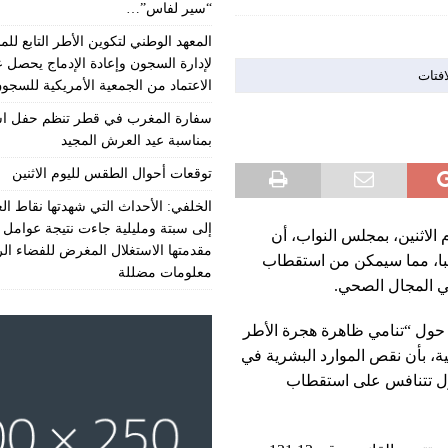
“سير لفاس”…
المعهد الوطني لتكوين الأطر التابع للمن
لإدارة السجون وإعادة الإدماج يحصل 
افتات
الاعتماد من الجمعية الأمريكية للسجو
سفارة المغرب في قطر تنظم حفل اس
بمناسبة عيد العرش المجيد
توقعات أحوال الطقس لليوم الاثنين
الخلفي: الأحداث التي شهدتها نقاط الع
إلى سبتة ومليلية جاءت نتيجة عوامل 
 الاثنين، بمجلس النواب، أن
مقدمتها الاستغلال المغرض للفضاء ال
يبا، مما سيمكن من استقطاب
معلومات مضللة
في المجال الصحي.
حول “تنامي ظاهرة هجرة الأطر
لية، بأن نقص الموارد البشرية في
ول تتنافس على استقطاب