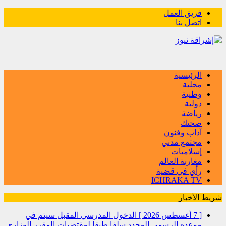
فريق العمل
اتصل بنا
الرئيسية
محلية
وطنية
دولية
رياضة
صحتك
آداب وفنون
مجتمع مدني
إسلاميات
مغاربة العالم
رأي في قضية
ICHRAKA TV
شريط الأخبار
[ 7 أغسطس 2026 ]
الدخول المدرسي المقبل سیتم في
موعده الرسمي المحدد سلفا طبقا لمقتضیات المقرر الوزاري