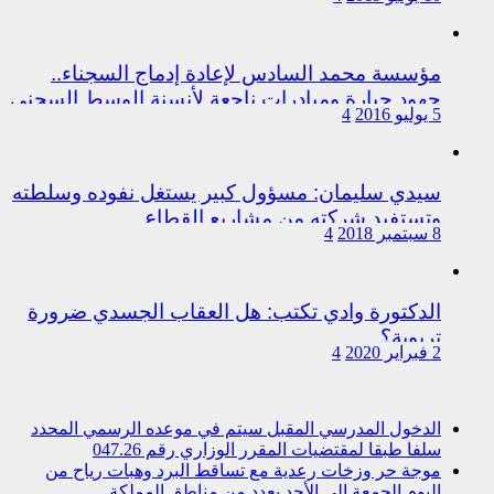
اختلالات التسيير بمندوبية سيدي سليمان
مؤسسة محمد السادس لإعادة إدماج السجناء..
جهود جبارة ومبادرات ناجعة لأنسنة الوسط السجني
5 يوليو 2016
4
سيدي سليمان: مسؤول كبير يستغل نفوده وسلطته
وتستفيد شركته من مشاريع القطاع
8 سبتمبر 2018
4
الدكتورة وادي تكتب: هل العقاب الجسدي ضرورة
تربوية؟
2 فبراير 2020
4
الدخول المدرسي المقبل سیتم في موعده الرسمي المحدد
سلفا طبقا لمقتضیات المقرر الوزاري رقم 047.26
موجة حر وزخات رعدية مع تساقط البرد وهبات رياح من
اليوم الجمعة إلى الأحد بعدد من مناطق المملكة