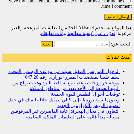
Save my name, email, and website in this browser for the next
time I comment.
هذا الموقع يستخدم Akismet للحدّ من التعليقات المزعجة والغير
مرغوبة.
تعرّف على كيفية معالجة بيانات تعليقك
.
البحث عن:
أحدث المقالات
الدخول المدرسي المقبل سیتم في موعده الرسمي المحدد
سلفا طبقا لمقتضیات المقرر الوزاري رقم 047.26
موجة حر وزخات رعدية مع تساقط البرد وهبات رياح من
اليوم الجمعة إلى الأحد بعدد من مناطق المملكة
توقعات أحوال الطقس لليوم الجمعة
وصول السيد بوريطة إلى كالي لتمثيل جلالة الملك في حفل
تنصيب الرئيس الكولومبي الجديد
التعاون في مجال الهجرة: إعادة القاصرين غير المرفوقين
مسألة مبدأ قائمة على التعليمات الملكية السامية