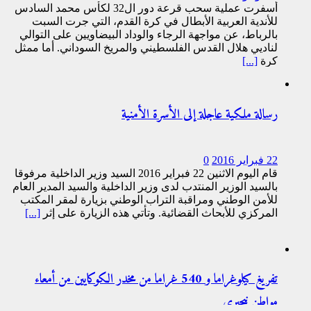
أسفرت عملية سحب قرعة دور ال32 لكأس محمد السادس
للأندية العربية الأبطال في كرة القدم، التي جرت السبت
بالرباط، عن مواجهة الرجاء والوداد البيضاويين على التوالي
لناديي هلال القدس الفلسطيني والمريخ السوداني. أما ممثل
كرة
[...]
رسالة ملكية عاجلة إلى الأسرة الأمنية
22 فبراير 2016
0
قام اليوم الاثنين 22 فبراير 2016 السيد وزير الداخلية مرفوقا
بالسيد الوزير المنتدب لدى وزير الداخلية والسيد المدير العام
للأمن الوطني ومراقبة التراب الوطني بزيارة لمقر المكتب
المركزي للأبحاث القضائية. وتأتي هذه الزيارة على إثر
[...]
تفريغ كيلوغراما و 540 غراما من مخدر الكوكايين من أمعاء
مواطن نيجيري