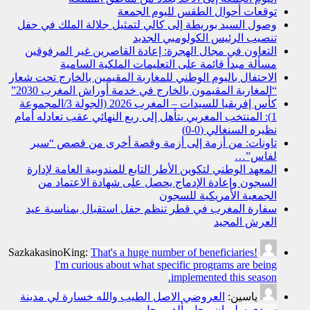
توقعات أحوال الطقس لليوم الجمعة
وصول السيد بوريطة إلى كالي لتمثيل جلالة الملك في حفل
تنصيب الرئيس الكولومبي الجديد
التعاون في مجال الهجرة: إعادة القاصرين غير المرفوقين
مسألة مبدأ قائمة على التعليمات الملكية السامية
الاحتفال باليوم الوطني للمغاربة المقيمين بالخارج تحت شعار
“المغاربة المقيمون بالخارج في خدمة أوراش المغرب 2030”
كأس إفريقيا للسيدات – المغرب 2026 (الجولة 3/المجموعة
1): المنتخب المغربي يتأهل إلى ربع النهائي عقب تعادله أمام
نظيره السنغالي (0-0)
تاونات: من أزمة إلى أزمة وقصة أخرى من قصص “سير
لفاس”…
المعهد الوطني لتكوين الأطر التابع للمندوبية العامة لإدارة
السجون وإعادة الإدماج يحصل على شهادة الاعتماد من
الجمعية الأمريكية للسجون
سفارة المغرب في قطر تنظم حفل استقبال بمناسبة عيد
العرش المجيد
SazkakasinoKing:
That's a huge number of beneficiaries!
I'm curious about what specific programs are being
implemented this season.
ياسين:
العروضي الاصل الطيب والله خسارة لي مدينة
سيدي سليمان رجل بألف رجل