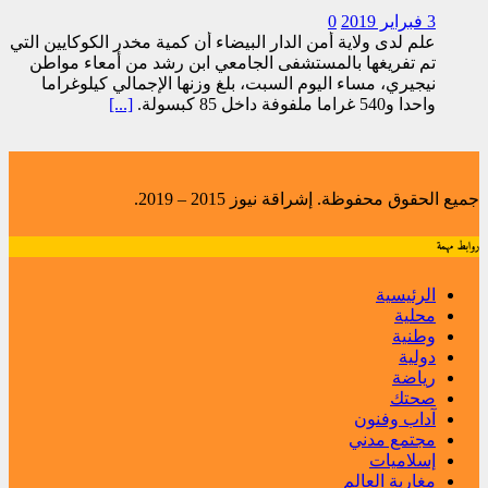
3 فبراير 2019
0
علم لدى ولاية أمن الدار البيضاء أن كمية مخدر الكوكايين التي
تم تفريغها بالمستشفى الجامعي ابن رشد من أمعاء مواطن
نيجيري، مساء اليوم السبت، بلغ وزنها الإجمالي كيلوغراما
واحدا و540 غراما ملفوفة داخل 85 كبسولة.
[...]
جميع الحقوق محفوظة. إشراقة نيوز 2015 – 2019.
روابط مهمة
الرئيسية
محلية
وطنية
دولية
رياضة
صحتك
آداب وفنون
مجتمع مدني
إسلاميات
مغاربة العالم