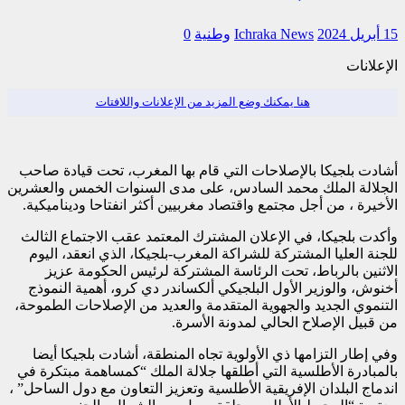
15 أبريل 2024
Ichraka News
وطنية
0
الإعلانات
هنا يمكنك وضع المزيد من الإعلانات واللافتات
أشادت بلجيكا بالإصلاحات التي قام بها المغرب، تحت قيادة صاحب
الجلالة الملك محمد السادس، على مدى السنوات الخمس والعشرين
الأخيرة ، من أجل مجتمع واقتصاد مغربيين أكثر انفتاحا وديناميكية.
وأكدت بلجيكا، في الإعلان المشترك المعتمد عقب الاجتماع الثالث
للجنة العليا المشتركة للشراكة المغرب-بلجيكا، الذي انعقد، اليوم
الاثنين بالرباط، تحت الرئاسة المشتركة لرئيس الحكومة عزيز
أخنوش، والوزير الأول البلجيكي ألكساندر دي كرو، أهمية النموذج
التنموي الجديد والجهوية المتقدمة والعديد من الإصلاحات الطموحة،
من قبيل الإصلاح الحالي لمدونة الأسرة.
وفي إطار التزامها ذي الأولوية تجاه المنطقة، أشادت بلجيكا أيضا
بالمبادرة الأطلسية التي أطلقها جلالة الملك “كمساهمة مبتكرة في
اندماج البلدان الإفريقية الأطلسية وتعزيز التعاون مع دول الساحل” ،