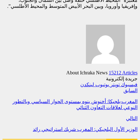
معتبرة “المحيط الأطلسي حلقة وصل بين الشمال والجنوب،
وإفريقيا وأوروبا، وبين البحر الأبيض المتوسط والمحيط الأطلسي”.
About Ichraka News
15212 Articles
جريدة إلكترونية
فيسبوك
تويتر
يوتيوب
لينكدن
السابق
المغرب-بلجيكا: أخنوش ينوه بمستوى الحوار السياسي وبالتطور
النوعي لعلاقات التعاون الثنائي
التالي
الوزير الأول البلجيكي: المغرب شريك استراتيجي رائد