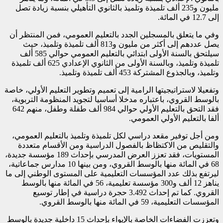
مليون و235 ألف تلميذة وتلميذ بالثانوي التأهيلي بنسبة زيادة تصل
إلى 12.7 في المائة.
وفي ما يتعلق بالمسجلين الجدد بالتعليم العمومي، فمن المنتظر أن
يصل عددهم إلى أكثر من مليون و813 ألف تلميذة وتلميذ، حيث
سيلتحق بالسنة الأولى ابتدائي بالتعليم العمومي حوالي 585 ألف
تلميذة وتلميذ، وبالسنة الأولى من الثانوي الإعدادي 625 ألف تلميذة
وتلميذ، وبالجذوع المشتركة 453 ألف تلميذة وتلميذ.
وتفعيلا لاستراتيجيتها الرامية إلى تعميم وتطوير التعليم الأولي، خاصة
بالوسط القروي، باعتباره مدخلا أساسيا لتجويد المنظومة التربوية،
فقد التحق بالتعليم الأولي حوالي 984 ألف طفلة وطفل، منهم 642
ألفا بالتعليم الأولي العمومي.
ومن أجل توفير مقعد دراسي لكل تلميذة وتلميذ بالتعليم العمومي،
والتقليص من الاكتظاظ بالفصول الدراسية ومن الأقسام متعددة
المستويات، فقد تعزز العرض المدرسي بإحداث 189 مؤسسة جديدة،
68 في المائة منها بالوسط القروي، ومن بينها 10 مدارس جماعاتية،
ليرتفع بذلك عدد المؤسسات التعليمية على المستوى الوطني إلى ما
يناهز 12 ألف و300 مؤسسة تعليمية، 56 في المائة منها بالوسط
القروي. كما تم إحداث 3.492 حجرة دراسية في إطار توسيع
المؤسسات التعليمية، 59 في المائة منها بالوسط القروي.
وتعززت الفضاءات الخاصة بالإيواء بإحداث 15 داخلية جديدة بالوسط