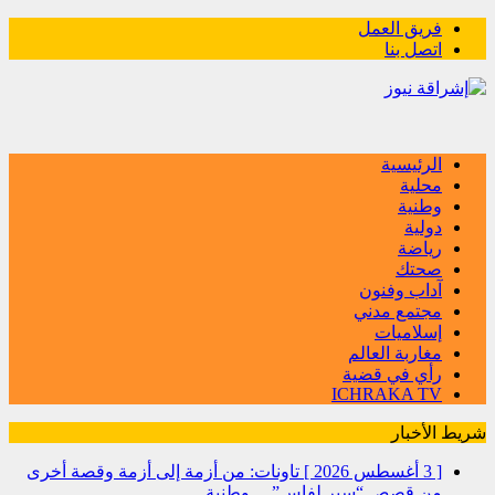
فريق العمل
اتصل بنا
الرئيسية
محلية
وطنية
دولية
رياضة
صحتك
آداب وفنون
مجتمع مدني
إسلاميات
مغاربة العالم
رأي في قضية
ICHRAKA TV
شريط الأخبار
[ 3 أغسطس 2026 ]
تاونات: من أزمة إلى أزمة وقصة أخرى
من قصص “سير لفاس”…
وطنية