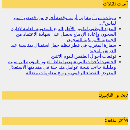
أحدث المقالات
تاونات: من أزمة إلى أزمة وقصة أخرى من قصص “سير
لفاس”…
المعهد الوطني لتكوين الأطر التابع للمندوبية العامة لإدارة
السجون وإعادة الإدماج يحصل على شهادة الاعتماد من
الجمعية الأمريكية للسجون
سفارة المغرب في قطر تنظم حفل استقبال بمناسبة عيد
العرش المجيد
توقعات أحوال الطقس لليوم الاثنين
الخلفي: الأحداث التي شهدتها نقاط العبور المؤدية إلى سبتة
ومليلية جاءت نتيجة عوامل متداخلة في مقدمتها الاستغلال
المغرض للفضاء الرقمي وترويج معلومات مضللة
تابعنا على الفايسبوك
الأكثر مشاهدة