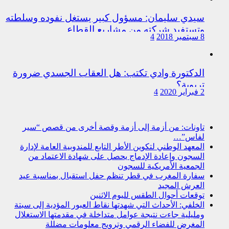
سيدي سليمان: مسؤول كبير يستغل نفوده وسلطته
وتستفيد شركته من مشاريع القطاع
8 سبتمبر 2018
4
الدكتورة وادي تكتب: هل العقاب الجسدي ضرورة
تربوية؟
2 فبراير 2020
4
تاونات: من أزمة إلى أزمة وقصة أخرى من قصص “سير
لفاس”…
المعهد الوطني لتكوين الأطر التابع للمندوبية العامة لإدارة
السجون وإعادة الإدماج يحصل على شهادة الاعتماد من
الجمعية الأمريكية للسجون
سفارة المغرب في قطر تنظم حفل استقبال بمناسبة عيد
العرش المجيد
توقعات أحوال الطقس لليوم الاثنين
الخلفي: الأحداث التي شهدتها نقاط العبور المؤدية إلى سبتة
ومليلية جاءت نتيجة عوامل متداخلة في مقدمتها الاستغلال
المغرض للفضاء الرقمي وترويج معلومات مضللة