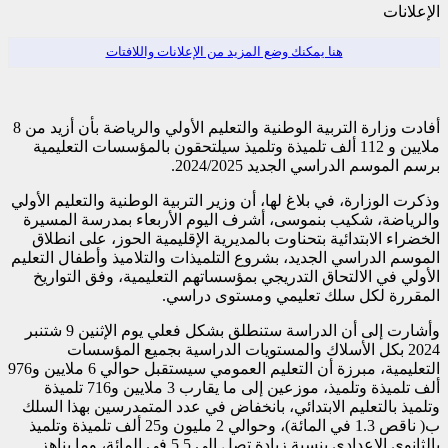
الإعلانات
هنا يمكنك وضع المزيد من الإعلانات واللافتات
أفادت وزارة التربية الوطنية والتعليم الأولي والرياضة بأن أزيد من 8
ملايين و 112 ألف تلميذة وتلميذ سيلتحقون بالمؤسسات التعليمية
برسم الموسم الدراسي الجديد 2024/2025.
وذكرت الوزارة، في بلاغ لها، أن وزير التربية الوطنية والتعليم الأولي
والرياضة، شكيب بنموسى، أشرف اليوم الأربعاء بمدرسة المسيرة
الخضراء الابتدائية بتحناوت بالمديرية الإقليمية الحوز، على انطلاق
الموسم الدراسي الجديد، بشروع التلميذات والتلاميذ وأطفال التعليم
الأولي في الالتحاق التدريجي بمؤسساتهم التعليمية، وفق التواريخ
المقررة لكل سلك تعليمي ومستوى دراسي.
وأشارت إلى أن الدراسة ستنطلق بشكل فعلي يوم الإثنين 9 شتنبر
2024 بكل الأسلاك والمستويات الدراسية بجميع المؤسسات
التعليمية، مبرزة أن التعليم العمومي سيستقبل حوالي 6 ملايين و976
ألف تلميذة وتلميذ، موزعين إلى ما يقارب 3 ملايين و716 تلميذة
وتلميذ بالتعليم الابتدائي، بانخفاض في عدد المتمدرسين بهذا السلك
ب( ناقص 1.3 في المائة)، وحوالي 2 مليون و25 ألف تلميذة وتلميذ
بالثانوي الإعدادي بنسبة زيادة تصل إلى 5.5 في المائة، وما يناهز