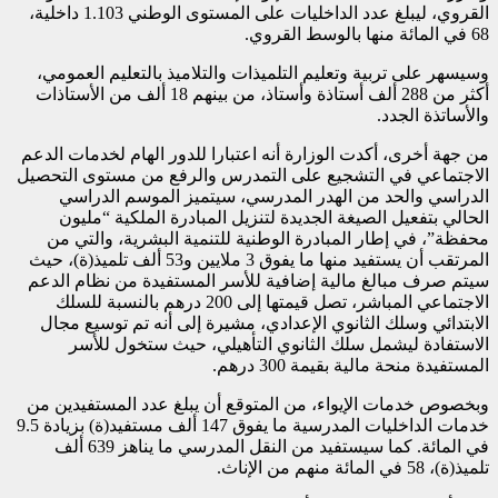
القروي، ليبلغ عدد الداخليات على المستوى الوطني 1.103 داخلية،
68 في المائة منها بالوسط القروي.
وسيسهر على تربية وتعليم التلميذات والتلاميذ بالتعليم العمومي،
أكثر من 288 ألف أستاذة وأستاذ، من بينهم 18 ألف من الأستاذات
والأساتذة الجدد.
من جهة أخرى، أكدت الوزارة أنه اعتبارا للدور الهام لخدمات الدعم
الاجتماعي في التشجيع على التمدرس والرفع من مستوى التحصيل
الدراسي والحد من الهدر المدرسي، سيتميز الموسم الدراسي
الحالي بتفعيل الصيغة الجديدة لتنزيل المبادرة الملكية “مليون
محفظة”، في إطار المبادرة الوطنية للتنمية البشرية، والتي من
المرتقب أن يستفيد منها ما يفوق 3 ملايين و53 ألف تلميذ(ة)، حيث
سيتم صرف مبالغ مالية إضافية للأسر المستفيدة من نظام الدعم
الاجتماعي المباشر، تصل قيمتها إلى 200 درهم بالنسبة للسلك
الابتدائي وسلك الثانوي الإعدادي، مشيرة إلى أنه تم توسيع مجال
الاستفادة ليشمل سلك الثانوي التأهيلي، حيث ستخول للأسر
المستفيدة منحة مالية بقيمة 300 درهم.
وبخصوص خدمات الإيواء، من المتوقع أن يبلغ عدد المستفيدين من
خدمات الداخليات المدرسية ما يفوق 147 ألف مستفيد(ة) بزيادة 9.5
في المائة. كما سيستفيد من النقل المدرسي ما يناهز 639 ألف
تلميذ(ة)، 58 في المائة منهم من الإناث.