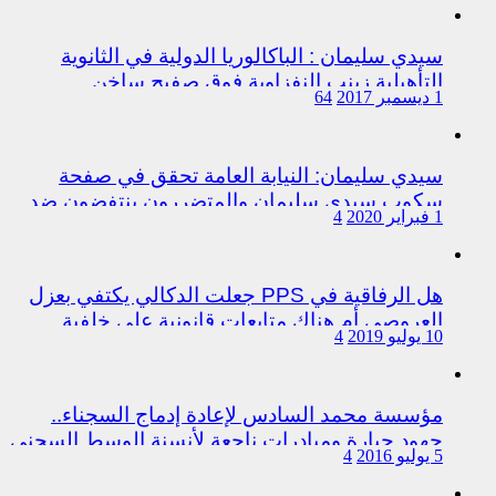
سيدي سليمان : الباكالوريا الدولية في الثانوية
التأهيلية زينب النفزاوية فوق صفيح ساخن
1 ديسمبر 2017
64
سيدي سليمان: النيابة العامة تحقق في صفحة
سكوب سيدي سليمان والمتضررون ينتفضون ضد
1 فبراير 2020
4
المتورطين من رجال الشرطة
هل الرفاقية في PPS جعلت الدكالي يكتفي بعزل
العروصي أم هناك متابعات قانونية على خلفية
10 يوليو 2019
4
اختلالات التسيير بمندوبية سيدي سليمان
مؤسسة محمد السادس لإعادة إدماج السجناء..
جهود جبارة ومبادرات ناجعة لأنسنة الوسط السجني
5 يوليو 2016
4