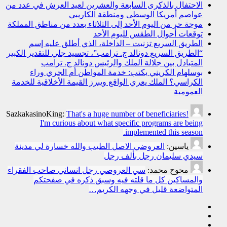
الاحتفال بالذكرى السابعة والعشرين لعيد العرش في عدد من
عواصم أمريكا الوسطى ومنطقة الكاريبي
موجة حر من اليوم الأحد إلى الثلاثاء بعدد من مناطق المملكة
توقعات أحوال الطقس لليوم الأحد
الطريق السريع تزنيت – الداخلة، الذي أطلق عليه إسم
“الطريق السريع دونالد ج. ترامب”، تجسيد جلي للتقدير الكبير
المتبادل بين جلالة الملك والرئيس دونالد ج. ترامب
بوسلهام الكريني يكتب: خدمة المواطن أم الجري وراء
الكراسي؟ الملك يعري الواقع ويبرز القيمة الأخلاقية للخدمة
العمومية
SazkakasinoKing:
That's a huge number of beneficiaries!
I'm curious about what specific programs are being
implemented this season.
ياسين:
العروضي الاصل الطيب والله خسارة لي مدينة
سيدي سليمان رجل بألف رجل
محوح محمد:
سي العروصي رجل انساني صاحب الفقراء
والمساكين كل ما قلته فيه وسبق ذكره في صفحتكم
المتواضعة قليل في وجهه الكريم…