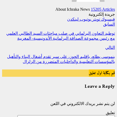
About Ichraka News
15205 Articles
جريدة إلكترونية
فيسبوك
تويتر
يوتيوب
لينكدن
السابق
توطيد التعاون البرلماني في صلب مباحثات السيد الطالبي العلمي
مع رئيس مجموعة الصداقة البرلمانية الأندونيسية- المغربية
التالي
بنموسى يطلع، بإقليم الحوز، على سير تقدم أشغال البناء والتأهيل
بالمؤسسات التعليمية والداخليات المتضررة من الزلزال
قم بكتابة اول تعليق
Leave a Reply
لن يتم نشر بريدك الالكتروني في اللعن
تعليق