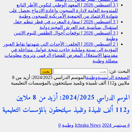
[ 3 أغسطس 2026 ]
المعهد الوطني لتكوين الأطر التابع
للمندوبية العامة لإدارة السجون وإعادة الإدماج يحصل على
شهادة الاعتماد من الجمعية الأمريكية للسجون
وطنية
[ 3 أغسطس 2026 ]
سفارة المغرب في قطر تنظم حفل
استقبال بمناسبة عيد العرش المجيد
دولية
[ 3 أغسطس 2026 ]
توقعات أحوال الطقس لليوم الاثنين
وطنية
[ 2 أغسطس 2026 ]
الخلفي: الأحداث التي شهدتها نقاط العبور
المؤدية إلى سبتة ومليلية جاءت نتيجة عوامل متداخلة في
مقدمتها الاستغلال المغرض للفضاء الرقمي وترويج معلومات
مضللة
وطنية
البحث عن:
الصفحة الرئيسية
وطنية
الموسم الدراسي 2024/2025: أزيد من 8
ملايين و112 ألف تلميذة وتلميذ سيلتحقون بالمؤسسات التعليمية
الموسم الدراسي 2024/2025: أزيد من 8 ملايين
و112 ألف تلميذة وتلميذ سيلتحقون بالمؤسسات التعليمية
4 سبتمبر 2024
Ichraka News
وطنية
0