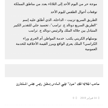
موجة حر من اليوم الأحد إلى الثلاثاء بعدد من مناطق المملكة
توقعات أحوال الطقس لليوم الأحد
الطريق السريع تزنيت – الداخلة، الذي أطلق عليه إسم
“الطريق السريع دونالد ج. ترامب”، تجسيد جلي للتقدير الكبير
المتبادل بين جلالة الملك والرئيس دونالد ج. ترامب
بوسلهام الكريني يكتب: خدمة المواطن أم الجري وراء
الكراسي؟ الملك يعري الواقع ويبرز القيمة الأخلاقية للخدمة
العمومية
صاحب الجلالة الملك “ضون” فيليبي السادس يستقبل رئيس مجلس المستشارين
14 فبراير 2019
0