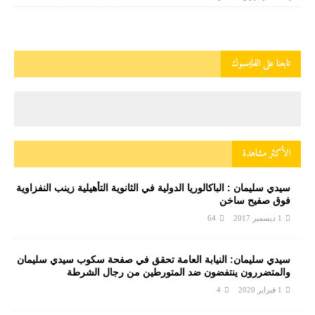
تابعنا على الفايسبوك
الأكثر مشاهدة
سيدي سليمان : الباكالوريا الدولية في الثانوية التأهيلية زينب النفزاوية
فوق صفيح ساخن
1 ديسمبر 2017
64
سيدي سليمان: النيابة العامة تحقق في صفحة سكوب سيدي سليمان
والمتضررون ينتفضون ضد المتورطين من رجال الشرطة
1 فبراير 2020
4