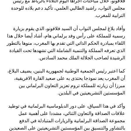
فلافونو، خلال مباحثات أجراها اليوم الثلاثاء بالرباط مع رئيس
مجلس النواب، راشيد الطالبي العلمي، تأكيد دعم بلاده للوحدة
الترابية للمغرب.
وأفاد بلاغ لمجلس النواب أن السيد فلافونو، الذي يقوم بزيارة
رسمية للمملكة على رأس وفد برلماني هام، أشاد أيضا خلال هذا
اللقاء بمبادرة الحكم الذاتي التي تقدم بها المغرب، منوها بالتطور
الذي تعرفه المملكة والتنمية الشاملة التي تشهدها تحت القيادة
الرشيدة لصاحب الجلالة الملك محمد السادس.
كما اعتبر رئيس الجمعية الوطنية لجمهورية البنين، يضيف البلاغ،
أن المغرب يعد نموذجا يحتذى به على صعيد القارة الافريقية،
مبرزا أن زيارته للمملكة تروم تعزيز التعاون البرلماني بين
المؤسستين التشريعيتين في البلدين.
وأكد في هذا السياق، على دور الدبلوماسية البرلمانية في توطيد
علاقات الصداقة والتعاون الثنائي، مشددا على أهمية عمل
مجموعة الصداقة البرلمانية والزيارات المتبادلة في الدفع
بالتشاور والتنسيق بين المؤسستين التشريعيتين على الصعيدين