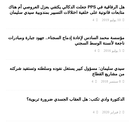
هل الرفاقية في PPS جعلت الدكالي يكتفي بعزل العروصي أم هناك
متابعات قانونية على خلفية اختلالات التسيير بمندوبية سيدي سليمان
10 يوليو 2019
4
مؤسسة محمد السادس لإعادة إدماج السجناء.. جهود جبارة ومبادرات
ناجعة لأنسنة الوسط السجني
5 يوليو 2016
4
سيدي سليمان: مسؤول كبير يستغل نفوده وسلطته وتستفيد شركته
من مشاريع القطاع
8 سبتمبر 2018
4
الدكتورة وادي تكتب: هل العقاب الجسدي ضرورة تربوية؟
2 فبراير 2020
4