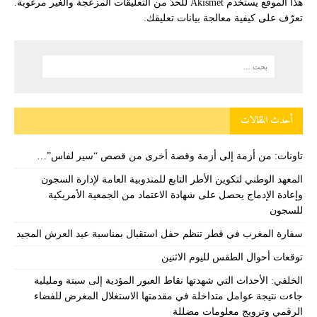
هذا الموقع يستخدم Akismet للحدّ من التعليقات المزعجة والغير مرغوبة.
تعرّف على كيفية معالجة بيانات تعليقك
.
أحدث المقالات
تاونات: من أزمة إلى أزمة وقصة أخرى من قصص “سير لفاس”…
المعهد الوطني لتكوين الأطر التابع للمندوبية العامة لإدارة السجون
وإعادة الإدماج يحصل على شهادة الاعتماد من الجمعية الأمريكية
للسجون
سفارة المغرب في قطر تنظم حفل استقبال بمناسبة عيد العرش المجيد
توقعات أحوال الطقس لليوم الاثنين
الخلفي: الأحداث التي شهدتها نقاط العبور المؤدية إلى سبتة ومليلية
جاءت نتيجة عوامل متداخلة في مقدمتها الاستغلال المغرض للفضاء
الرقمي وترويج معلومات مضللة