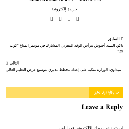
جريدة إلكترونية
السابق
باكو: السيد أخنوش يترأس الوفد المغربي المشارك في مؤتمر المناخ “كوب
29”
التالي
ميداوي: الوزارة منكبة على إعداد مخطط مديري لتوسيع عرض التعليم العالي
قم بكتابة اول تعليق
Leave a Reply
لن يتم نشر بريدك الالكتروني في اللعن