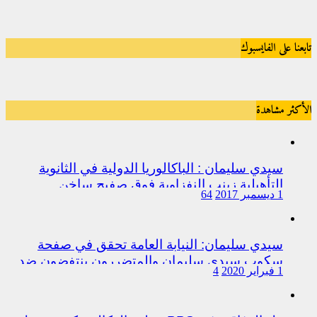
تابعنا على الفايسبوك
الأكثر مشاهدة
سيدي سليمان : الباكالوريا الدولية في الثانوية
التأهيلية زينب النفزاوية فوق صفيح ساخن
1 ديسمبر 2017
64
سيدي سليمان: النيابة العامة تحقق في صفحة
سكوب سيدي سليمان والمتضررون ينتفضون ضد
1 فبراير 2020
4
المتورطين من رجال الشرطة