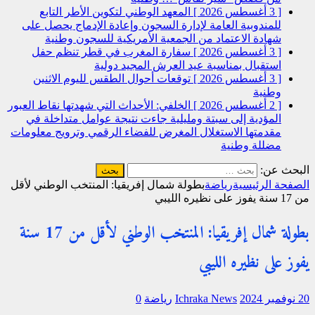
[ 3 أغسطس 2026 ]
المعهد الوطني لتكوين الأطر التابع
للمندوبية العامة لإدارة السجون وإعادة الإدماج يحصل على
شهادة الاعتماد من الجمعية الأمريكية للسجون
وطنية
[ 3 أغسطس 2026 ]
سفارة المغرب في قطر تنظم حفل
استقبال بمناسبة عيد العرش المجيد
دولية
[ 3 أغسطس 2026 ]
توقعات أحوال الطقس لليوم الاثنين
وطنية
[ 2 أغسطس 2026 ]
الخلفي: الأحداث التي شهدتها نقاط العبور
المؤدية إلى سبتة ومليلية جاءت نتيجة عوامل متداخلة في
مقدمتها الاستغلال المغرض للفضاء الرقمي وترويج معلومات
مضللة
وطنية
البحث عن:
الصفحة الرئيسية
رياضة
بطولة شمال إفريقيا: المنتخب الوطني لأقل
من 17 سنة يفوز على نظيره الليبي
بطولة شمال إفريقيا: المنتخب الوطني لأقل من 17 سنة
يفوز على نظيره الليبي
20 نوفمبر 2024
Ichraka News
رياضة
0