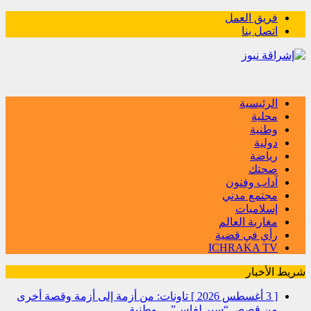
فريق العمل
اتصل بنا
الرئيسية
محلية
وطنية
دولية
رياضة
صحتك
آداب وفنون
مجتمع مدني
إسلاميات
مغاربة العالم
رأي في قضية
ICHRAKA TV
شريط الأخبار
[ 3 أغسطس 2026 ]
تاونات: من أزمة إلى أزمة وقصة أخرى
من قصص “سير لفاس”…
وطنية