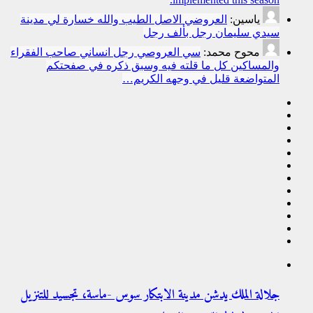
ياسين:
العروضي الاصل الطيب والله خسارة لي مدينة
سيدي سليمان رجل بألف رجل
محوح محمد:
سي العروصي رجل انساني صاحب الفقراء
والمساكين كل ما قلته فيه وسبق ذكره في صفحتكم
المتواضعة قليل في وجهه الكريم…
جلالة الملك يدشن مدينة الابتكار سوس -ماسة، تجسيد للتنزيل