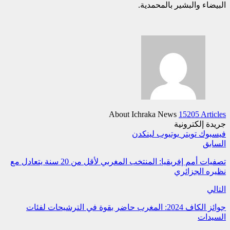
البيضاء والبشير بالمحمدية.
About Ichraka News
15205 Articles
جريدة إلكترونية
فيسبوك
تويتر
يوتيوب
لينكدن
السابق
تصفيات أمم إفريقيا: المنتخب المغربي لأقل من 20 سنة يتعادل مع
نظيره الجزائري
التالي
جوائز الكاف 2024: المغرب حاضر بقوة في الترشيحات لفئات
السيدات