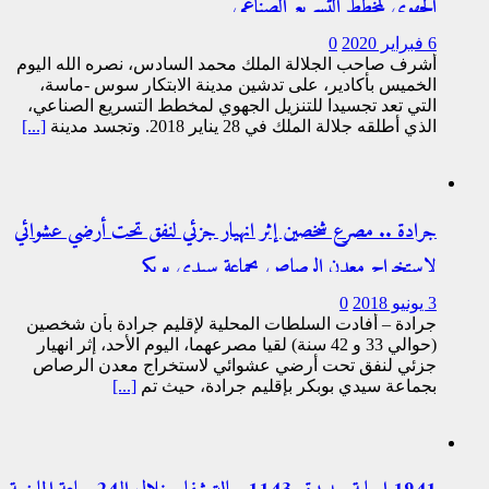
الجهوي لمخطط التسريع الصناعي
6 فبراير 2020
0
أشرف صاحب الجلالة الملك محمد السادس، نصره الله اليوم
الخميس بأكادير، على تدشين مدينة الابتكار سوس -ماسة،
التي تعد تجسيدا للتنزيل الجهوي لمخطط التسريع الصناعي،
الذي أطلقه جلالة الملك في 28 يناير 2018. وتجسد مدينة
[...]
جرادة .. مصرع شخصين إثر انهيار جزئي لنفق تحت أرضي عشوائي
لاستخراج معدن الرصاص بجماعة سيدي بوبكر
3 يونيو 2018
0
جرادة – أفادت السلطات المحلية لإقليم جرادة بأن شخصين
(حوالي 33 و 42 سنة) لقيا مصرعهما، اليوم الأحد، إثر انهيار
جزئي لنفق تحت أرضي عشوائي لاستخراج معدن الرصاص
بجماعة سيدي بوبكر بإقليم جرادة، حيث تم
[...]