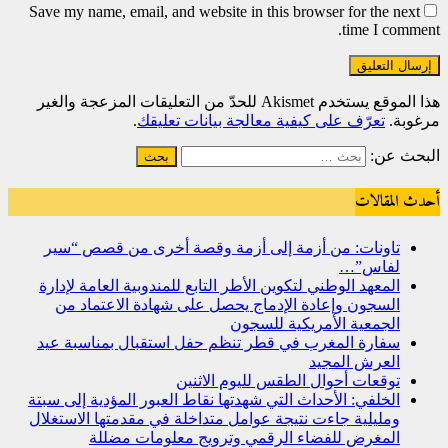
Save my name, email, and website in this browser for the next
time I comment.
هذا الموقع يستخدم Akismet للحدّ من التعليقات المزعجة والغير
مرغوبة.
تعرّف على كيفية معالجة بيانات تعليقك
.
البحث عن:
أحدث المقالات
تاونات: من أزمة إلى أزمة وقصة أخرى من قصص “سير
لفاس”…
المعهد الوطني لتكوين الأطر التابع للمندوبية العامة لإدارة
السجون وإعادة الإدماج يحصل على شهادة الاعتماد من
الجمعية الأمريكية للسجون
سفارة المغرب في قطر تنظم حفل استقبال بمناسبة عيد
العرش المجيد
توقعات أحوال الطقس لليوم الاثنين
الخلفي: الأحداث التي شهدتها نقاط العبور المؤدية إلى سبتة
ومليلية جاءت نتيجة عوامل متداخلة في مقدمتها الاستغلال
المغرض للفضاء الرقمي وترويج معلومات مضللة