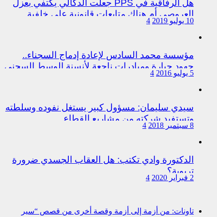
هل الرفاقية في PPS جعلت الدكالي يكتفي بعزل
العروصي أم هناك متابعات قانونية على خلفية
10 يوليو 2019
4
اختلالات التسيير بمندوبية سيدي سليمان
مؤسسة محمد السادس لإعادة إدماج السجناء..
جهود جبارة ومبادرات ناجعة لأنسنة الوسط السجني
5 يوليو 2016
4
سيدي سليمان: مسؤول كبير يستغل نفوده وسلطته
وتستفيد شركته من مشاريع القطاع
8 سبتمبر 2018
4
الدكتورة وادي تكتب: هل العقاب الجسدي ضرورة
تربوية؟
2 فبراير 2020
4
تاونات: من أزمة إلى أزمة وقصة أخرى من قصص “سير