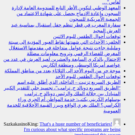
لفاس”…
المعهد الوطني لتكوين الأطر التابع للمندوبية العامة لإدارة
السجون وإعادة الإدماج يحصل على شهادة الاعتماد من
الجمعية الأمريكية للسجون
سفارة المغرب في قطر تنظم حفل استقبال بمناسبة عيد
العرش المجيد
توقعات أحوال الطقس لليوم الاثنين
الخلفي: الأحداث التي شهدتها نقاط العبور المؤدية إلى سبتة
ومليلية جاءت نتيجة عوامل متداخلة في مقدمتها الاستغلال
المغرض للفضاء الرقمي وترويج معلومات مضللة
الاحتفال بالذكرى السابعة والعشرين لعيد العرش في عدد من
عواصم أمريكا الوسطى ومنطقة الكاريبي
موجة حر من اليوم الأحد إلى الثلاثاء بعدد من مناطق المملكة
توقعات أحوال الطقس لليوم الأحد
الطريق السريع تزنيت – الداخلة، الذي أطلق عليه إسم
“الطريق السريع دونالد ج. ترامب”، تجسيد جلي للتقدير الكبير
المتبادل بين جلالة الملك والرئيس دونالد ج. ترامب
بوسلهام الكريني يكتب: خدمة المواطن أم الجري وراء
الكراسي؟ الملك يعري الواقع ويبرز القيمة الأخلاقية للخدمة
العمومية
SazkakasinoKing:
That's a huge number of beneficiaries!
I'm curious about what specific programs are being
implemented this season.