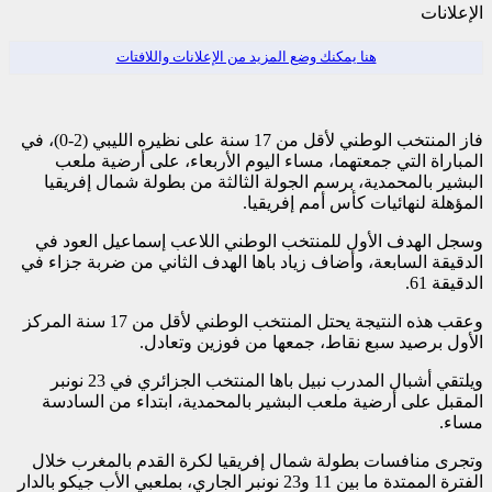
الإعلانات
هنا يمكنك وضع المزيد من الإعلانات واللافتات
فاز المنتخب الوطني لأقل من 17 سنة على نظيره الليبي (2-0)، في
المباراة التي جمعتهما، مساء اليوم الأربعاء، على أرضية ملعب
البشير بالمحمدية، برسم الجولة الثالثة من بطولة شمال إفريقيا
المؤهلة لنهائيات كأس أمم إفريقيا.
وسجل الهدف الأول للمنتخب الوطني اللاعب إسماعيل العود في
الدقيقة السابعة، وأضاف زياد باها الهدف الثاني من ضربة جزاء في
الدقيقة 61.
وعقب هذه النتيجة يحتل المنتخب الوطني لأقل من 17 سنة المركز
الأول برصيد سبع نقاط، جمعها من فوزين وتعادل.
ويلتقي أشبال المدرب نبيل باها المنتخب الجزائري في 23 نونبر
المقبل على أرضية ملعب البشير بالمحمدية، ابتداء من السادسة
مساء.
وتجرى منافسات بطولة شمال إفريقيا لكرة القدم بالمغرب خلال
الفترة الممتدة ما بين 11 و23 نونبر الجاري، بملعبي الأب جيكو بالدار