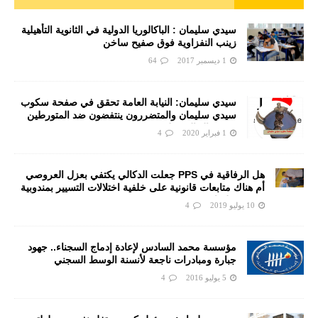
سيدي سليمان : الباكالوريا الدولية في الثانوية التأهيلية
زينب النفزاوية فوق صفيح ساخن
1 ديسمبر 2017
64
سيدي سليمان: النيابة العامة تحقق في صفحة سكوب
سيدي سليمان والمتضررون ينتفضون ضد المتورطين
من رجال الشرطة
1 فبراير 2020
4
هل الرفاقية في PPS جعلت الدكالي يكتفي بعزل العروصي
أم هناك متابعات قانونية على خلفية اختلالات التسيير بمندوبية
سيدي سليمان
10 يوليو 2019
4
مؤسسة محمد السادس لإعادة إدماج السجناء.. جهود
جبارة ومبادرات ناجعة لأنسنة الوسط السجني
5 يوليو 2016
4