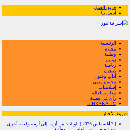
فريق العمل
اتصل بنا
الرئيسية
محلية
وطنية
دولية
رياضة
صحتك
آداب وفنون
مجتمع مدني
إسلاميات
مغاربة العالم
رأي في قضية
ICHRAKA TV
شريط الأخبار
[ 3 أغسطس 2026 ]
تاونات: من أزمة إلى أزمة وقصة أخرى
من قصص “سير لفاس”…
وطنية