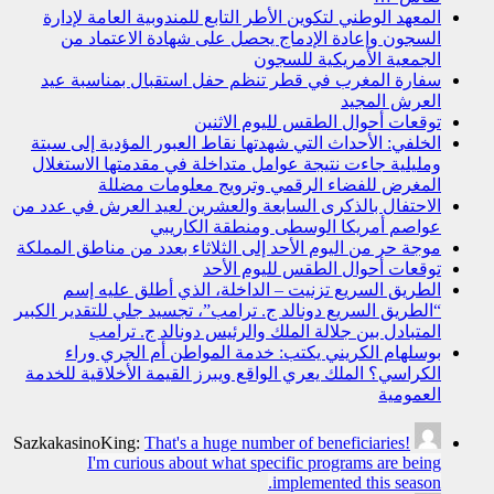
المعهد الوطني لتكوين الأطر التابع للمندوبية العامة لإدارة
السجون وإعادة الإدماج يحصل على شهادة الاعتماد من
الجمعية الأمريكية للسجون
سفارة المغرب في قطر تنظم حفل استقبال بمناسبة عيد
العرش المجيد
توقعات أحوال الطقس لليوم الاثنين
الخلفي: الأحداث التي شهدتها نقاط العبور المؤدية إلى سبتة
ومليلية جاءت نتيجة عوامل متداخلة في مقدمتها الاستغلال
المغرض للفضاء الرقمي وترويج معلومات مضللة
الاحتفال بالذكرى السابعة والعشرين لعيد العرش في عدد من
عواصم أمريكا الوسطى ومنطقة الكاريبي
موجة حر من اليوم الأحد إلى الثلاثاء بعدد من مناطق المملكة
توقعات أحوال الطقس لليوم الأحد
الطريق السريع تزنيت – الداخلة، الذي أطلق عليه إسم
“الطريق السريع دونالد ج. ترامب”، تجسيد جلي للتقدير الكبير
المتبادل بين جلالة الملك والرئيس دونالد ج. ترامب
بوسلهام الكريني يكتب: خدمة المواطن أم الجري وراء
الكراسي؟ الملك يعري الواقع ويبرز القيمة الأخلاقية للخدمة
العمومية
SazkakasinoKing:
That's a huge number of beneficiaries!
I'm curious about what specific programs are being
implemented this season.