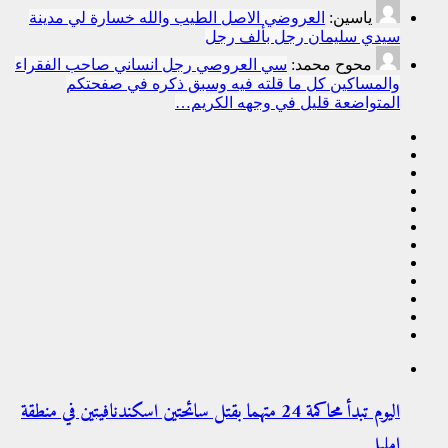
ياسين:
العروضي الاصل الطيب والله خسارة لي مدينة
سيدي سليمان رجل بألف رجل
محوح محمد:
سي العروصي رجل انساني صاحب الفقراء
والمساكين كل ما قلته فيه وسبق ذكره في صفحتكم
المتواضعة قليل في وجهه الكريم…
اليوم تبدأ محاكمة 24 متهما بقتل سائحتين اسكندنافيتين في منطقة
إمليل