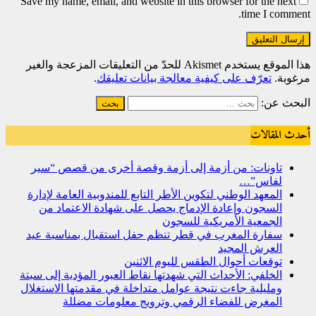
Save my name, email, and website in this browser for the next
time I comment.
هذا الموقع يستخدم Akismet للحدّ من التعليقات المزعجة والغير
مرغوبة.
تعرّف على كيفية معالجة بيانات تعليقك
.
البحث عن:
أحدث المقالات
تاونات: من أزمة إلى أزمة وقصة أخرى من قصص “سير
لفاس”…
المعهد الوطني لتكوين الأطر التابع للمندوبية العامة لإدارة
السجون وإعادة الإدماج يحصل على شهادة الاعتماد من
الجمعية الأمريكية للسجون
سفارة المغرب في قطر تنظم حفل استقبال بمناسبة عيد
العرش المجيد
توقعات أحوال الطقس لليوم الاثنين
الخلفي: الأحداث التي شهدتها نقاط العبور المؤدية إلى سبتة
ومليلية جاءت نتيجة عوامل متداخلة في مقدمتها الاستغلال
المغرض للفضاء الرقمي وترويج معلومات مضللة