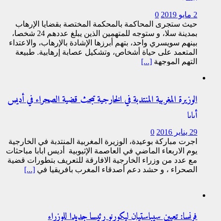
2 مايو 2019
0
حيث ستجرى المحاكمة بالمحكمة المختصة بقضايا الإرهاب
بمدينة سلا، و ستوجه للمتهمين الذين يبلغ عددهم 24 شخصا،
بينهم سويسري واحد، بتهم أبرزها الإشادة بالإرهاب، والاعتداء
المتعمد على حياة أشخاص، وتشكيل عصابة إرهابية. طبيعة
التهم الموجهة
[...]
الوزيرة المغربية المنتدبة في الخارجية تبحث قضية الصحراء في أديس
أبابا
29 يناير 2016
0
اجرت مباركة بوعيدة، الوزيرة المغربية المنتدبة في الخارجية
يوم الاربعاء الماضي في العاصمة الإثيوبية أديس ابابا مباحثات
مع عدد من وزراء الخارجية الافارقة للتعريف بتطورات قضية
الصحراء ، و حشد دعم أصدقاء المغرب بافريقيا في
[...]
فرنسا: تعيين سيباستيان ليكورنو رئيسا جديدا للوزراء