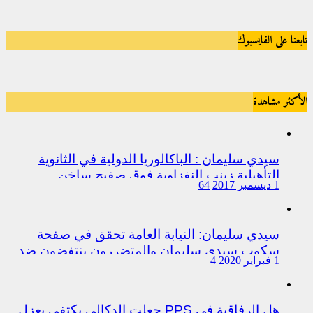
تابعنا على الفايسبوك
الأكثر مشاهدة
سيدي سليمان : الباكالوريا الدولية في الثانوية
التأهيلية زينب النفزاوية فوق صفيح ساخن
1 ديسمبر 2017
64
سيدي سليمان: النيابة العامة تحقق في صفحة
سكوب سيدي سليمان والمتضررون ينتفضون ضد
1 فبراير 2020
4
المتورطين من رجال الشرطة
هل الرفاقية في PPS جعلت الدكالي يكتفي بعزل