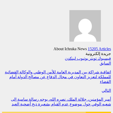
About Ichraka News
15205 Articles
جريدة إلكترونية
فيسبوك
تويتر
يوتيوب
لينكدن
السابق
اتفاقية شراكة بين المديرية العامة للأمن الوطني والوكالة القضائية
للمملكة لتعزيز التعاون في مجال الدفاع عن مصالح الدولة أمام
القضاء
التالي
أمير المؤمنين، جلالة الملك، نصره الله، يوجه رسالة سامية إلى
شعبه الوفي حول موضوع عدم القيام بشعيرة ذبح أضحية العيد