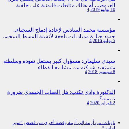
العروصي أم هناك متابعات قانونية على خلفية
10 يوليو 2019
4
اختلالات التسيير بمندوبية سيدي سليمان
مؤسسة محمد السادس لإعادة إدماج السجناء..
جهود جبارة ومبادرات ناجعة لأنسنة الوسط السجني
5 يوليو 2016
4
سيدي سليمان: مسؤول كبير يستغل نفوده وسلطته
وتستفيد شركته من مشاريع القطاع
8 سبتمبر 2018
4
الدكتورة وادي تكتب: هل العقاب الجسدي ضرورة
تربوية؟
2 فبراير 2020
4
تاونات: من أزمة إلى أزمة وقصة أخرى من قصص “سير
لفاس”…