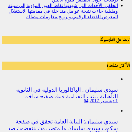
الخلفي: الأحداث التي شهدتها نقاط العبور المؤدية إلى سبتة
ومليلية جاءت نتيجة عوامل متداخلة في مقدمتها الاستغلال
المغرض للفضاء الرقمي وترويج معلومات مضللة
تابعنا على الفايسبوك
الأكثر مشاهدة
سيدي سليمان : الباكالوريا الدولية في الثانوية
التأهيلية زينب النفزاوية فوق صفيح ساخن
1 ديسمبر 2017
64
سيدي سليمان: النيابة العامة تحقق في صفحة
سكوب سيدي سليمان والمتضررون ينتفضون ضد