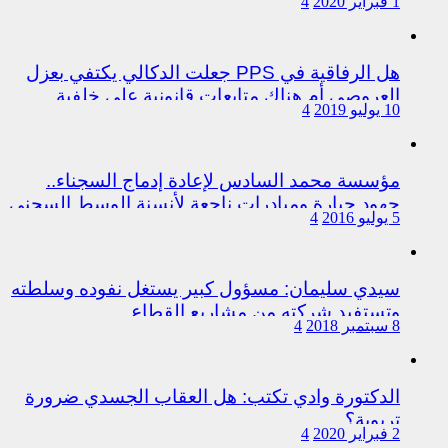
1 فبراير 2020
4
المتورطين من رجال الشرطة
هل الرفاقية في PPS جعلت الدكالي يكتفي بعزل
العروصي أم هناك متابعات قانونية على خلفية
10 يوليو 2019
4
اختلالات التسيير بمندوبية سيدي سليمان
مؤسسة محمد السادس لإعادة إدماج السجناء..
جهود جبارة ومبادرات ناجعة لأنسنة الوسط السجني
5 يوليو 2016
4
سيدي سليمان: مسؤول كبير يستغل نفوده وسلطته
وتستفيد شركته من مشاريع القطاع
8 سبتمبر 2018
4
الدكتورة وادي تكتب: هل العقاب الجسدي ضرورة
تربوية؟
2 فبراير 2020
4