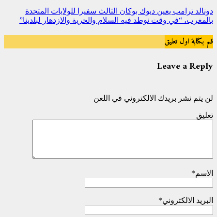
دونالد ترامب يعين ديوك بوكان الثالث سفيرا للولايات المتحدة
بالمغرب، “في وقت نوطد فيه السلام والحرية والازدهار لبلدينا”
قم بكتابة اول تعليق
Leave a Reply
لن يتم نشر بريدك الالكتروني في اللعن
تعليق
الاسم
*
البريد الالكتروني
*