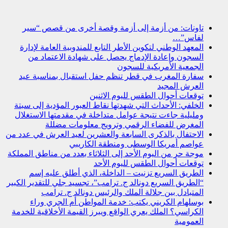
تاونات: من أزمة إلى أزمة وقصة أخرى من قصص “سير
لفاس”…
المعهد الوطني لتكوين الأطر التابع للمندوبية العامة لإدارة
السجون وإعادة الإدماج يحصل على شهادة الاعتماد من
الجمعية الأمريكية للسجون
سفارة المغرب في قطر تنظم حفل استقبال بمناسبة عيد
العرش المجيد
توقعات أحوال الطقس لليوم الاثنين
الخلفي: الأحداث التي شهدتها نقاط العبور المؤدية إلى سبتة
ومليلية جاءت نتيجة عوامل متداخلة في مقدمتها الاستغلال
المغرض للفضاء الرقمي وترويج معلومات مضللة
الاحتفال بالذكرى السابعة والعشرين لعيد العرش في عدد من
عواصم أمريكا الوسطى ومنطقة الكاريبي
موجة حر من اليوم الأحد إلى الثلاثاء بعدد من مناطق المملكة
توقعات أحوال الطقس لليوم الأحد
الطريق السريع تزنيت – الداخلة، الذي أطلق عليه إسم
“الطريق السريع دونالد ج. ترامب”، تجسيد جلي للتقدير الكبير
المتبادل بين جلالة الملك والرئيس دونالد ج. ترامب
بوسلهام الكريني يكتب: خدمة المواطن أم الجري وراء
الكراسي؟ الملك يعري الواقع ويبرز القيمة الأخلاقية للخدمة
العمومية