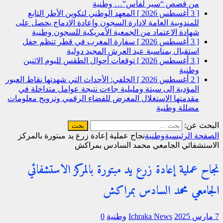
من قصص “سير لفاس”…
وطنية
[ 3 أغسطس 2026 ]
المعهد الوطني لتكوين الأطر التابع
للمندوبية العامة لإدارة السجون وإعادة الإدماج يحصل على
شهادة الاعتماد من الجمعية الأمريكية للسجون
وطنية
[ 3 أغسطس 2026 ]
سفارة المغرب في قطر تنظم حفل
استقبال بمناسبة عيد العرش المجيد
دولية
[ 3 أغسطس 2026 ]
توقعات أحوال الطقس لليوم الاثنين
وطنية
[ 2 أغسطس 2026 ]
الخلفي: الأحداث التي شهدتها نقاط العبور
المؤدية إلى سبتة ومليلية جاءت نتيجة عوامل متداخلة في
مقدمتها الاستغلال المغرض للفضاء الرقمي وترويج معلومات
مضللة
وطنية
البحث عن:
الصفحة الرئيسية
وطنية
نجاح عملية إعادة زرع يد مبتورة بالمركز
الاستشفائي الجامعي محمد السادس بمراكش
نجاح عملية إعادة زرع يد مبتورة بالمركز الاستشفائي
الجامعي محمد السادس بمراكش
7 مارس 2025
Ichraka News
وطنية
0