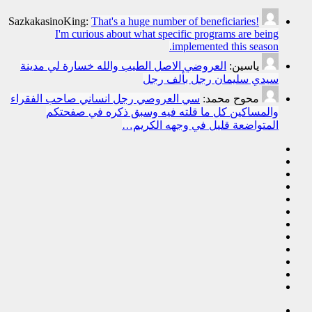
SazkakasinoKing:
That's a huge number of beneficiaries!
I'm curious about what specific programs are being
implemented this season.
ياسين:
العروضي الاصل الطيب والله خسارة لي مدينة
سيدي سليمان رجل بألف رجل
محوح محمد:
سي العروصي رجل انساني صاحب الفقراء
والمساكين كل ما قلته فيه وسبق ذكره في صفحتكم
المتواضعة قليل في وجهه الكريم…