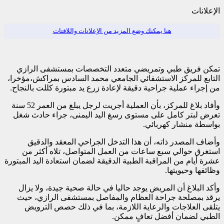
الإعلانات
هنا يمكنك وضع المزيد من الإعلانات واللافتات
تمكن فريق طبي وتمريضي متعدد التخصصات بمستشفى الرازي
التابع للمركز الاستشفائي الجامعي محمد السادس بمراكش،مؤخرا،
من إجراء عملية جراحية دقيقة لإعادة زرع يد مبتورة كللت بالنجاح.
وأفاد بلاغ للمركز، بأن العملية أجريت لرجل يبلغ من العمر 52 سنة
تعرض لبتر كامل على مستوى رسغ اليد اليمنى، جراء حادث شغل
بواسطة منشار كهربائي.
وأضاف المصدر ذاته، أن هذا التدخل الجراحي المعقد والدقيق
استغرق حوالي سبع ساعات من العمل المتواصل، تلاه أكثر من
عشرة أيام من المراقبة الطبية الدقيقة لضمان استعادة اليد المبتورة
وظائفها وحيويتها.
وأكد البلاغ أن المريض يوجد حاليا في حالة صحية جيدة، ولا يزال
يرقد بمصلحة جراحة العظام والمفاصل بمستشفى الرازي، حيث
يتلقى العلاجات والرعاية اللازمة، بما في ذلك حصص الترويض
الطبي لضمان أفضل تعافٍ ممكن.