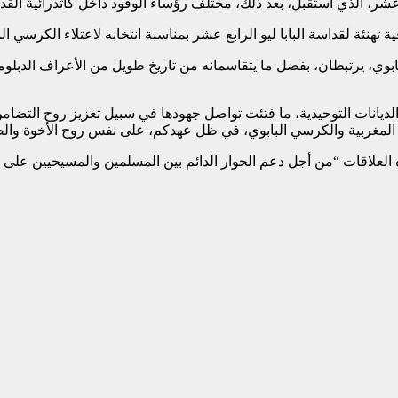
ع عشر، الذي استقبل، بعد ذلك، مختلف رؤساء الوفود داخل كاتدرائية ا
نئة لقداسة البابا ليو الرابع عشر بمناسبة انتخابه لاعتلاء الكرسي الب
بابوي، يرتبطان، بفضل ما يتقاسمانه من تاريخ طويل من الأعراف الدبلوما
 الديانات التوحيدية، ما فتئت تواصل جهودها في سبيل تعزيز روح التض
المغربية والكرسي البابوي، في ظل عهدكم، على نفس روح الأخوة والصد
لعلاقات “من أجل دعم الحوار الدائم بين المسلمين والمسيحيين على أساس