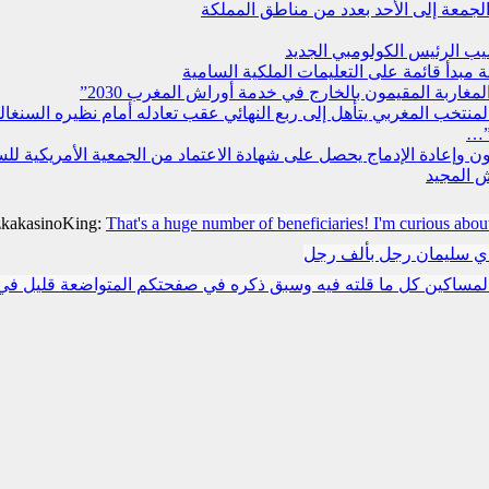
جمعة إلى الأحد بعدد من مناطق المملكة
يب الرئيس الكولومبي الجديد
مبدأ قائمة على التعليمات الملكية السامية
مغاربة المقيمون بالخارج في خدمة أوراش المغرب 2030”
”…
سجون وإعادة الإدماج يحصل على شهادة الاعتماد من الجمعية الأمريكية ل
 المجيد
zkakasinoKing:
That's a huge number of beneficiaries! I'm curious abou
دي سليمان رجل بألف رجل
مساكين كل ما قلته فيه وسبق ذكره في صفحتكم المتواضعة قليل في