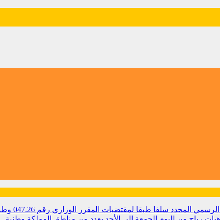
مي المحدد سلفا طبقا لمقتضیات المقرر الوزاري رقم 047.26
وطن
ات رياح من اليوم الجمعة إلى الأحد بعدد من مناطق المملكة
وطنية