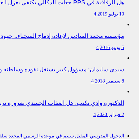
هل الرفاقية في PPS جعلت الدكالي يكتفي بعزل العروصي أم هناك متابعات قانونية على خلفية اختلالات التسيير بمندوبية سيدي سليمان
10 يوليو 2019
4
مؤسسة محمد السادس لإعادة إدماج السجناء.. جهود 
5 يوليو 2016
4
سيدي سليمان: مسؤول كبير يستغل نفوده وسلطته وت
8 سبتمبر 2018
4
الدكتورة وادي تكتب: هل العقاب الجسدي ضرورة ترب
2 فبراير 2020
4
الدخول المدرسي المقبل سیتم في موعده الرسمي المحدد سلفا طبقا