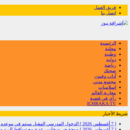
فريق العمل
اتصل بنا
الرئيسية
محلية
وطنية
دولية
رياضة
صحتك
آداب وفنون
مجتمع مدني
إسلاميات
مغاربة العالم
رأي في قضية
ICHRAKA TV
شريط الأخبار
[ 7 أغسطس 2026 ]
الدخول المدرسي المقبل سیتم في موعده الرس
[ 7 أغسطس 2026 ]
موجة حر وزخات رعدية مع تساقط البرد وهب