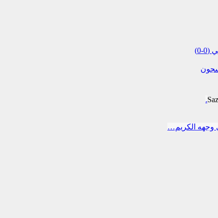
لسجون
Sa
 وجهه الكريم…