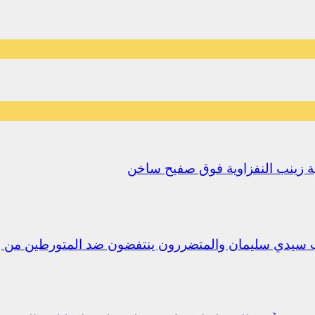
يلية زينب النفزاوية فوق صفيح ساخن
ب سيدي سليمان والمتضررون ينتفضون ضد المتورطين من 