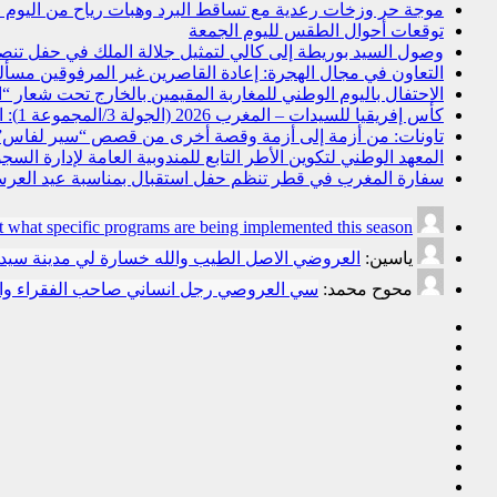
موجة حر وزخات رعدية مع تساقط البرد وهبات رياح من اليوم ال
توقعات أحوال الطقس لليوم الجمعة
وصول السيد بوريطة إلى كالي لتمثيل جلالة الملك في حفل تنص
التعاون في مجال الهجرة: إعادة القاصرين غير المرفوقين مسألة 
الاحتفال باليوم الوطني للمغاربة المقيمين بالخارج تحت شعار “ال
كأس إفريقيا للسيدات – المغرب 2026 (الجولة 3/المجموعة 1): المنتخب المغربي يتأهل إلى ربع النهائي عقب تعادله أمام نظيره السنغالي (0-0)
تاونات: من أزمة إلى أزمة وقصة أخرى من قصص “سير لفاس
المعهد الوطني لتكوين الأطر التابع للمندوبية العامة لإدارة ال
سفارة المغرب في قطر تنظم حفل استقبال بمناسبة عيد العرش
t what specific programs are being implemented this season.
ياسين:
العروضي الاصل الطيب والله خسارة لي مدينة سي
محوح محمد:
سي العروصي رجل انساني صاحب الفقراء وال