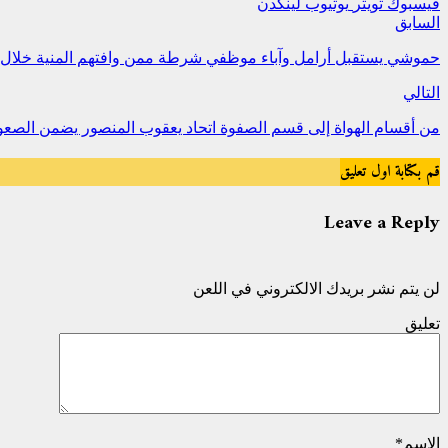
فيسبوك
تويتر
يوتيوب
لينكدن
السابق
حموشي يستقبل أرامل وآباء موظفي شرطة ممن وافتهم المنية خلال أ
التالي
من أقسام الهواة إلى قسم الصفوة اتحاد يعقوب المنصور يضمن الصعود
قم بكتابة اول تعليق
Leave a Reply
لن يتم نشر بريدك الالكتروني في اللعن
تعليق
الاسم
*