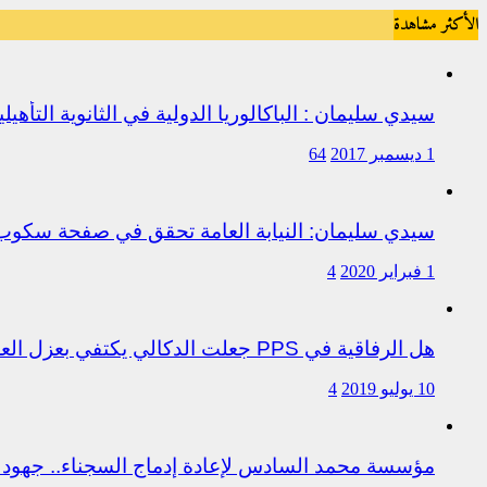
الأكثر مشاهدة
سيدي سليمان : الباكالوريا الدولية في الثانوية التأه
1 ديسمبر 2017
64
سيدي سليمان: النيابة العامة تحقق في صفحة سكو
1 فبراير 2020
4
هل الرفاقية في PPS جعلت الدكالي يكتفي بعزل العروصي أم هناك متابعات قانونية على خلفية اختلالات التسيير بمندوبية سيدي سليمان
10 يوليو 2019
4
مؤسسة محمد السادس لإعادة إدماج السجناء.. جهود 