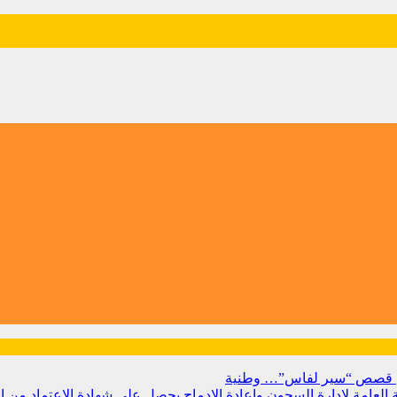
 من قصص “سير لفاس”…
وطنية
بية العامة لإدارة السجون وإعادة الإدماج يحصل على شهادة الاعتماد من 