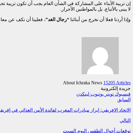
إن تربية الأبناء على المشاركة في الشأن العام يجب أن تكون تربية تحر
لا يبنى بالأتباع، بل بالمواطنين الأحرار.
وإذا أردنا فعلا أن نخرج من أبنائنا
“رجال الغد”
، فعلينا أن نكف عن معام
About Ichraka News
15205 Articles
جريدة إلكترونية
فيسبوك
تويتر
يوتيوب
لينكدن
السابق
الاتحاد الإفريقي: إبراز مبادرات المغرب لفائدة الأمن الغذائي في إفريقي
التالي
توقعات أحوال الطقس اليوم السبت