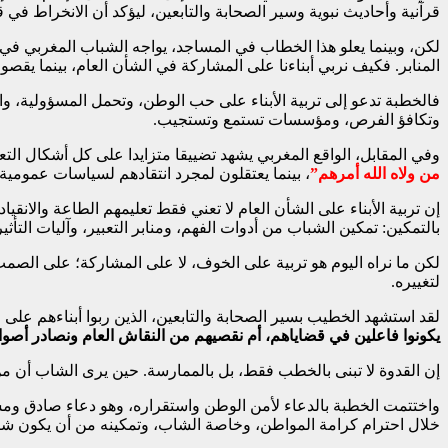
قرآنية وأحاديث نبوية وسير الصحابة والتابعين، ليؤكد أن الانخراط في
لكن، وبينما يعلو هذا الخطاب في المساجد، يواجه الشباب المغربي ف
المنابر. فكيف نربي أبناءنا على المشاركة في الشأن العام، بينما ي
فالخطبة تدعو إلى تربية الأبناء على حب الوطن، وتحمل المسؤولية، والم
وتكافؤ الفرص، ومؤسسات تستمع وتستجيب.
وفي المقابل، الواقع المغربي يشهد تضييقا متزايدا على كل أشكال ال
من ولاه الله أمرهم”
، بينما يعتقلون لمجرد انتقادهم لسياسات عمومية أ
إن تربية الأبناء على الشأن العام لا تعني فقط تعليمهم الطاعة والانقي
بالتمكين: تمكين الشباب من أدوات الفهم، ومنابر التعبير، وآليات التأثير
لكن ما نراه اليوم هو تربية على الخوف، لا على المشاركة؛ على الصمت، 
لتغييره.
لقد استشهد الخطيب بسير الصحابة والتابعين، الذين ربوا أبناءهم على 
يكونوا فاعلين في قضاياهم، أم نقصيهم من النقاش العام ونصادر أصوا
إن القدوة لا تبنى بالخطب فقط، بل بالممارسة. حين يرى الشاب أن من
واختتمت الخطبة بالدعاء لأمن الوطن واستقراره، وهو دعاء صادق ومشروع
خلال احترام كرامة المواطن، وخاصة الشاب، وتمكينه من أن يكون شريك