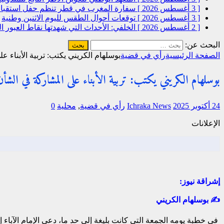
[ 3 أغسطس 2026 ]
سفارة المغرب في قطر تنظم حفل استقبال
[ 3 أغسطس 2026 ]
توقعات أحوال الطقس لليوم الاثنين
وطنية
[ 2 أغسطس 2026 ]
الخلفي: الأحداث التي شهدتها نقاط العبور
البحث عن:
الصفحة الرئيسية
رأي في قضية
بوسلهام الكريني يكتب: تربية الأبناء ع
بوسلهام الكريني يكتب: تربية الأبناء على المشاركة في الشأ
24 أكتوبر 2025
Ichraka News
رأي في قضية
,
محلية
0
الإعلانات
إشراقة نيوز:
✍
بوسلهام الكريني
في خطبة يومه الجمعة التي كانت بليغة إلى حد ما، دعى الإمام الآبا