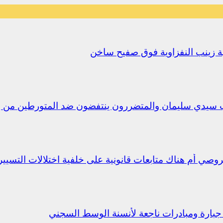
يلية زينب النفزاوية فوق صفيح ساخن
ب سيدي سليمان والمتضررون ينتفضون ضد المتورطين من 
جبارة ومبادرات ناجعة لأنسنة الوسط السجني