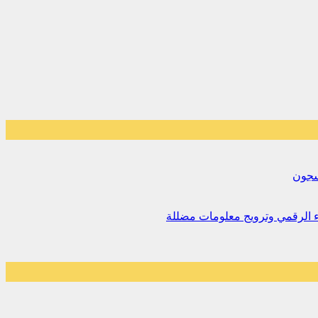
لسجون
اء الرقمي وترويج معلومات مضللة