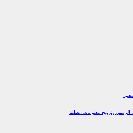
لسجون
اء الرقمي وترويج معلومات مضللة