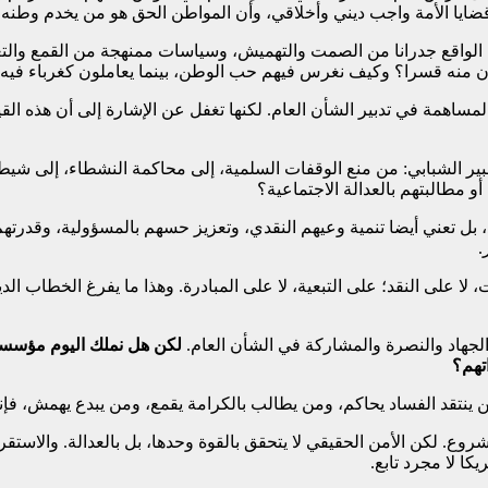
 قضايا الأمة واجب ديني وأخلاقي، وأن المواطن الحق هو من يخدم وطنه 
ي الواقع جدرانا من الصمت والتهميش، وسياسات ممنهجة من القمع والت
قصون منه قسرا؟ وكيف نغرس فيهم حب الوطن، بينما يعاملون كغرباء فيه
ساهمة في تدبير الشأن العام. لكنها تغفل عن الإشارة إلى أن هذه القيم
تعبير الشبابي: من منع الوقفات السلمية، إلى محاكمة النشطاء، إلى ش
و مطالبتهم بالعدالة الاجتماعية؟
اد، بل تعني أيضا تنمية وعيهم النقدي، وتعزيز حسهم بالمسؤولية، وقدرتهم
.
لا على النقد؛ على التبعية، لا على المبادرة. وهذا ما يفرغ الخطاب الد
الجهاد والنصرة والمشاركة في الشأن العام.
لكن هل نملك اليوم مؤسسات 
تهم؟
 ينتقد الفساد يحاكم، ومن يطالب بالكرامة يقمع، ومن يبدع يهمش، فإ
. لكن الأمن الحقيقي لا يتحقق بالقوة وحدها، بل بالعدالة. والاستقرا
ا لا مجرد تابع.