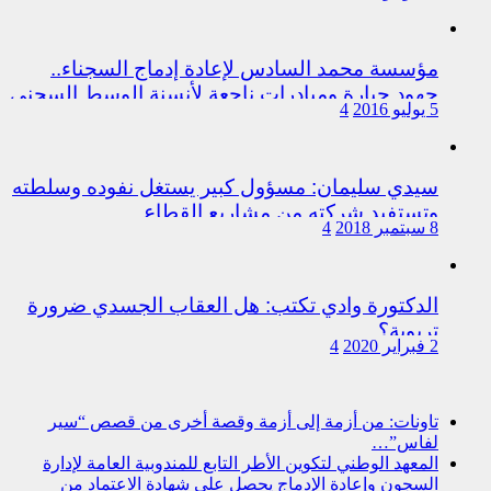
اختلالات التسيير بمندوبية سيدي سليمان
مؤسسة محمد السادس لإعادة إدماج السجناء..
جهود جبارة ومبادرات ناجعة لأنسنة الوسط السجني
5 يوليو 2016
4
سيدي سليمان: مسؤول كبير يستغل نفوده وسلطته
وتستفيد شركته من مشاريع القطاع
8 سبتمبر 2018
4
الدكتورة وادي تكتب: هل العقاب الجسدي ضرورة
تربوية؟
2 فبراير 2020
4
تاونات: من أزمة إلى أزمة وقصة أخرى من قصص “سير
لفاس”…
المعهد الوطني لتكوين الأطر التابع للمندوبية العامة لإدارة
السجون وإعادة الإدماج يحصل على شهادة الاعتماد من