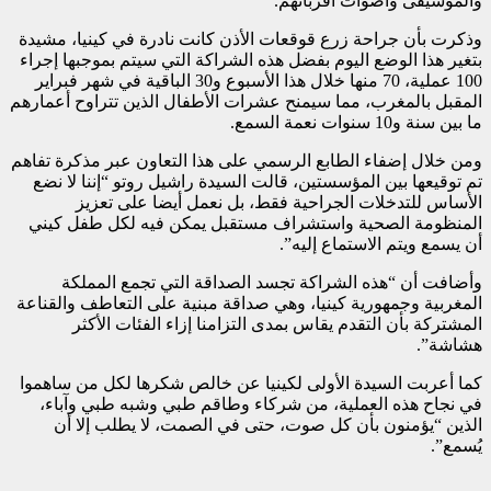
والموسيقى وأصوات أقربائهم.
وذكرت بأن جراحة زرع قوقعات الأذن كانت نادرة في كينيا، مشيدة
بتغير هذا الوضع اليوم بفضل هذه الشراكة التي سيتم بموجبها إجراء
100 عملية، 70 منها خلال هذا الأسبوع و30 الباقية في شهر فبراير
المقبل بالمغرب، مما سيمنح عشرات الأطفال الذين تتراوح أعمارهم
ما بين سنة و10 سنوات نعمة السمع.
ومن خلال إضفاء الطابع الرسمي على هذا التعاون عبر مذكرة تفاهم
تم توقيعها بين المؤسستين، قالت السيدة راشيل روتو “إننا لا نضع
الأساس للتدخلات الجراحية فقط، بل نعمل أيضا على تعزيز
المنظومة الصحية واستشراف مستقبل يمكن فيه لكل طفل كيني
أن يسمع ويتم الاستماع إليه”.
وأضافت أن “هذه الشراكة تجسد الصداقة التي تجمع المملكة
المغربية وجمهورية كينيا، وهي صداقة مبنية على التعاطف والقناعة
المشتركة بأن التقدم يقاس بمدى التزامنا إزاء الفئات الأكثر
هشاشة”.
كما أعربت السيدة الأولى لكينيا عن خالص شكرها لكل من ساهموا
في نجاح هذه العملية، من شركاء وطاقم طبي وشبه طبي وآباء،
الذين “يؤمنون بأن كل صوت، حتى في الصمت، لا يطلب إلا أن
يُسمع”.