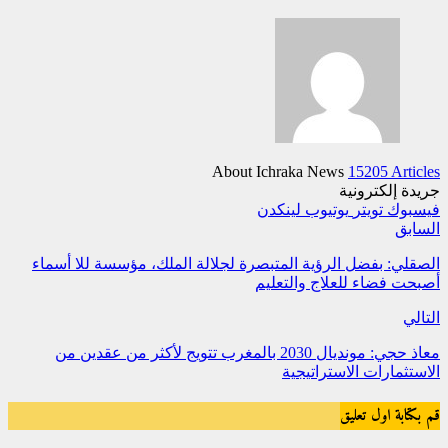
About Ichraka News
15205 Articles
جريدة إلكترونية
فيسبوك
تويتر
يوتيوب
لينكدن
السابق
الصقلي: بفضل الرؤية المتبصرة لجلالة الملك، مؤسسة للا أسماء
أصبحت فضاء للعلاج والتعليم
التالي
معاذ حجي: مونديال 2030 بالمغرب تتويج لأكثر من عقدين من
الاستثمارات الاستراتيجية
قم بكتابة اول تعليق