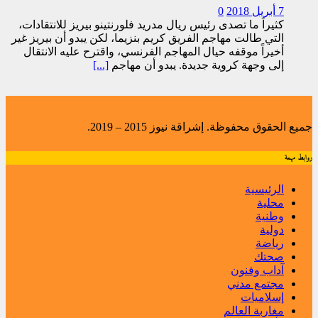
7 أبريل 2018
0
كثيراً ما تصدى رئيس ريال مدريد فلورنتينو بيريز للانتقادات،
التي طالت مهاجم الفريق كريم بنزيما، لكن يبدو أن بيريز غير
أخيراً موقفه حيال المهاجم الفرنسي، واقترح عليه الانتقال
إلى وجهة كروية جديدة. يبدو أن مهاجم
[...]
جميع الحقوق محفوظة. إشراقة نيوز 2015 – 2019.
روابط مهمة
الرئيسية
محلية
وطنية
دولية
رياضة
صحتك
آداب وفنون
مجتمع مدني
إسلاميات
مغاربة العالم