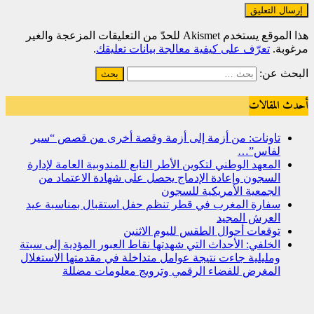
هذا الموقع يستخدم Akismet للحدّ من التعليقات المزعجة والغير
مرغوبة.
تعرّف على كيفية معالجة بيانات تعليقك
.
البحث عن:
أحدث المقالات
تاونات: من أزمة إلى أزمة وقصة أخرى من قصص “سير
لفاس”…
المعهد الوطني لتكوين الأطر التابع للمندوبية العامة لإدارة
السجون وإعادة الإدماج يحصل على شهادة الاعتماد من
الجمعية الأمريكية للسجون
سفارة المغرب في قطر تنظم حفل استقبال بمناسبة عيد
العرش المجيد
توقعات أحوال الطقس لليوم الاثنين
الخلفي: الأحداث التي شهدتها نقاط العبور المؤدية إلى سبتة
ومليلية جاءت نتيجة عوامل متداخلة في مقدمتها الاستغلال
المغرض للفضاء الرقمي وترويج معلومات مضللة