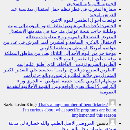
الجمعية الأمريكية للسجون
سفارة المغرب في قطر تنظم حفل استقبال بمناسبة عيد
العرش المجيد
توقعات أحوال الطقس لليوم الاثنين
الخلفي: الأحداث التي شهدتها نقاط العبور المؤدية إلى سبتة
ومليلية جاءت نتيجة عوامل متداخلة في مقدمتها الاستغلال
المغرض للفضاء الرقمي وترويج معلومات مضللة
الاحتفال بالذكرى السابعة والعشرين لعيد العرش في عدد من
عواصم أمريكا الوسطى ومنطقة الكاريبي
موجة حر من اليوم الأحد إلى الثلاثاء بعدد من مناطق المملكة
توقعات أحوال الطقس لليوم الأحد
الطريق السريع تزنيت – الداخلة، الذي أطلق عليه إسم
“الطريق السريع دونالد ج. ترامب”، تجسيد جلي للتقدير الكبير
المتبادل بين جلالة الملك والرئيس دونالد ج. ترامب
بوسلهام الكريني يكتب: خدمة المواطن أم الجري وراء
الكراسي؟ الملك يعري الواقع ويبرز القيمة الأخلاقية للخدمة
العمومية
SazkakasinoKing:
That's a huge number of beneficiaries!
I'm curious about what specific programs are being
implemented this season.
ياسين:
العروضي الاصل الطيب والله خسارة لي مدينة
سيدي سليمان رجل بألف رجل