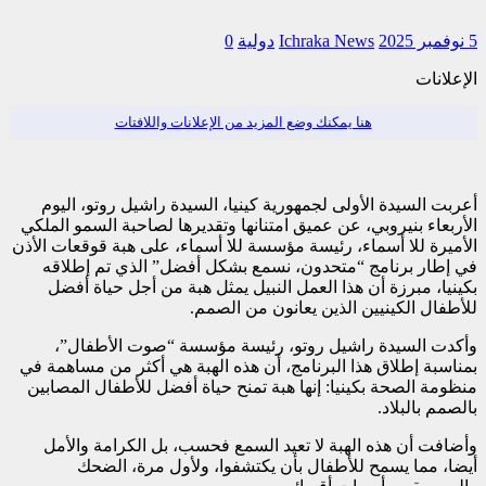
5 نوفمبر 2025
Ichraka News
دولية
0
الإعلانات
هنا يمكنك وضع المزيد من الإعلانات واللافتات
أعربت السيدة الأولى لجمهورية كينيا، السيدة راشيل روتو، اليوم
الأربعاء بنيروبي، عن عميق امتنانها وتقديرها لصاحبة السمو الملكي
الأميرة للا أسماء، رئيسة مؤسسة للا أسماء، على هبة قوقعات الأذن
في إطار برنامج “متحدون، نسمع بشكل أفضل” الذي تم إطلاقه
بكينيا، مبرزة أن هذا العمل النبيل يمثل هبة من أجل حياة أفضل
للأطفال الكينيين الذين يعانون من الصمم.
وأكدت السيدة راشيل روتو، رئيسة مؤسسة “صوت الأطفال”،
بمناسبة إطلاق هذا البرنامج، أن هذه الهبة هي أكثر من مساهمة في
منظومة الصحة بكينيا: إنها هبة تمنح حياة أفضل للأطفال المصابين
بالصمم بالبلاد.
وأضافت أن هذه الهبة لا تعيد السمع فحسب، بل الكرامة والأمل
أيضا، مما يسمح للأطفال بأن يكتشفوا، ولأول مرة، الضحك