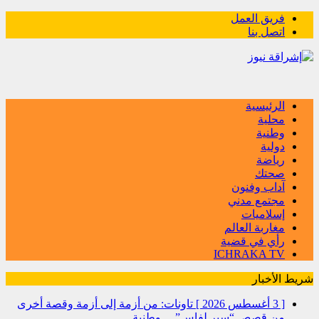
فريق العمل
اتصل بنا
الرئيسية
محلية
وطنية
دولية
رياضة
صحتك
آداب وفنون
مجتمع مدني
إسلاميات
مغاربة العالم
رأي في قضية
ICHRAKA TV
شريط الأخبار
[ 3 أغسطس 2026 ]
تاونات: من أزمة إلى أزمة وقصة أخرى
من قصص “سير لفاس”…
وطنية