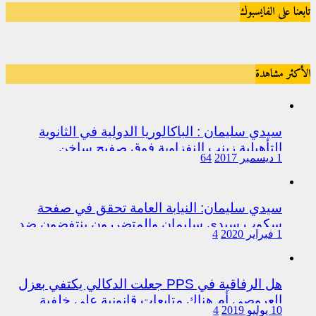
تابعنا على الفايسبوك
الأكثر مشاهدة
سيدي سليمان : الباكالوريا الدولية في الثانوية
التأهيلية زينب النفزاوية فوق صفيح ساخن
1 ديسمبر 2017
64
سيدي سليمان: النيابة العامة تحقق في صفحة
سكوب سيدي سليمان والمتضررون ينتفضون ضد
1 فبراير 2020
4
المتورطين من رجال الشرطة
هل الرفاقية في PPS جعلت الدكالي يكتفي بعزل
العروصي أم هناك متابعات قانونية على خلفية
10 يوليو 2019
4