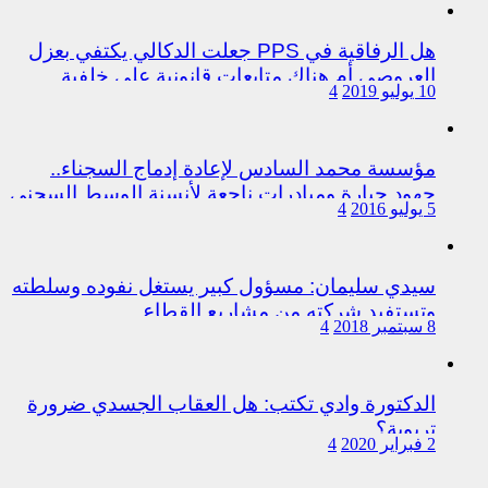
هل الرفاقية في PPS جعلت الدكالي يكتفي بعزل
العروصي أم هناك متابعات قانونية على خلفية
10 يوليو 2019
4
اختلالات التسيير بمندوبية سيدي سليمان
مؤسسة محمد السادس لإعادة إدماج السجناء..
جهود جبارة ومبادرات ناجعة لأنسنة الوسط السجني
5 يوليو 2016
4
سيدي سليمان: مسؤول كبير يستغل نفوده وسلطته
وتستفيد شركته من مشاريع القطاع
8 سبتمبر 2018
4
الدكتورة وادي تكتب: هل العقاب الجسدي ضرورة
تربوية؟
2 فبراير 2020
4