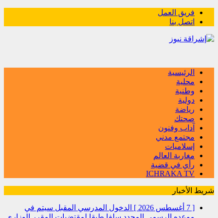
فريق العمل
اتصل بنا
الرئيسية
محلية
وطنية
دولية
رياضة
صحتك
آداب وفنون
مجتمع مدني
إسلاميات
مغاربة العالم
رأي في قضية
ICHRAKA TV
شريط الأخبار
[ 7 أغسطس 2026 ]
الدخول المدرسي المقبل سیتم في
موعده الرسمي المحدد سلفا طبقا لمقتضیات المقرر الوزاري