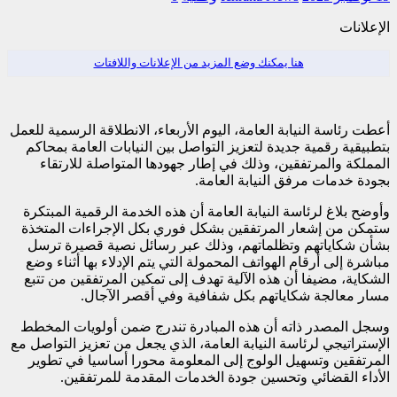
الإعلانات
هنا يمكنك وضع المزيد من الإعلانات واللافتات
أعطت رئاسة النيابة العامة، اليوم الأربعاء، الانطلاقة الرسمية للعمل
بتطبيقية رقمية جديدة لتعزيز التواصل بين النيابات العامة بمحاكم
المملكة والمرتفقين، وذلك في إطار جهودها المتواصلة للارتقاء
بجودة خدمات مرفق النيابة العامة.
وأوضح بلاغ لرئاسة النيابة العامة أن هذه الخدمة الرقمية المبتكرة
ستمكن من إشعار المرتفقين بشكل فوري بكل الإجراءات المتخذة
بشأن شكاياتهم وتظلماتهم، وذلك عبر رسائل نصية قصيرة ترسل
مباشرة إلى أرقام الهواتف المحمولة التي يتم الإدلاء بها أثناء وضع
الشكاية، مضيفا أن هذه الآلية تهدف إلى تمكين المرتفقين من تتبع
مسار معالجة شكاياتهم بكل شفافية وفي أقصر الآجال.
وسجل المصدر ذاته أن هذه المبادرة تندرج ضمن أولويات المخطط
الإستراتيجي لرئاسة النيابة العامة، الذي يجعل من تعزيز التواصل مع
المرتفقين وتسهيل الولوج إلى المعلومة محورا أساسيا في تطوير
الأداء القضائي وتحسين جودة الخدمات المقدمة للمرتفقين.