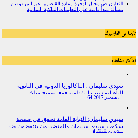
التعاون في مجال الهجرة: إعادة القاصرين غير المرفوقين
مسألة مبدأ قائمة على التعليمات الملكية السامية
تابعنا على الفايسبوك
الأكثر مشاهدة
سيدي سليمان : الباكالوريا الدولية في الثانوية
التأهيلية زينب النفزاوية فوق صفيح ساخن
1 ديسمبر 2017
64
سيدي سليمان: النيابة العامة تحقق في صفحة
سكوب سيدي سليمان والمتضررون ينتفضون ضد
1 فبراير 2020
4
المتورطين من رجال الشرطة