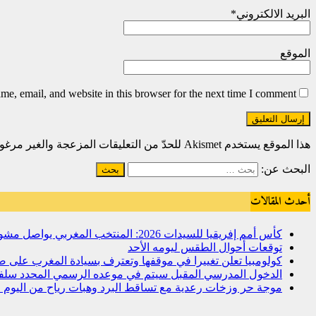
البريد الالكتروني
*
الموقع
e, email, and website in this browser for the next time I comment.
هذا الموقع يستخدم Akismet للحدّ من التعليقات المزعجة والغير مرغوبة.
البحث عن:
أحدث المقالات
كأس أمم إفريقيا للسيدات 2026: المنتخب المغربي يواصل مشواره المتميز بالتأهل إلى المربع الذهبي و يحجز تذكرة العبور إلى مونديال البرازيل 2027
توقعات أحوال الطقس ليومه الأحد
كولومبيا تعلن تغييرا في موقفها وتعترف بسيادة المغرب على ص
الدخول المدرسي المقبل سیتم في موعده الرسمي المحدد سلفا طبقا
موجة حر وزخات رعدية مع تساقط البرد وهبات رياح من اليوم ال