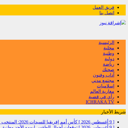
فريق العمل
اتصل بنا
الرئيسية
محلية
وطنية
دولية
رياضة
صحتك
آداب وفنون
مجتمع مدني
إسلاميات
مغاربة العالم
رأي في قضية
ICHRAKA TV
شريط الأخبار
[ 9 أغسطس 2026 ]
كأس أمم إفريقيا للسيدات 2026: المنتخب المغربي يواصل مشواره المتميز بالتأهل إلى المربع الذهبي و يحجز تذكرة العبور إلى مونديال البرازيل 2027
[ 9 أغسطس 2026 ]
توقعات أحوال الطقس ليومه الأحد
وطنية