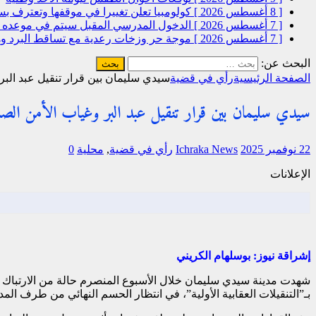
[ 8 أغسطس 2026 ]
كولومبيا تعلن تغييرا في موقفها وتعترف 
[ 7 أغسطس 2026 ]
الدخول المدرسي المقبل سیتم في موعده الرس
[ 7 أغسطس 2026 ]
موجة حر وزخات رعدية مع تساقط البرد وهب
البحث عن:
الصفحة الرئيسية
رأي في قضية
سيدي سليمان بين قرار تنقيل عبد البر
سيدي سليمان بين قرار تنقيل عبد البر وغياب الأمن الصا
22 نوفمبر 2025
Ichraka News
رأي في قضية
,
محلية
0
الإعلانات
إشراقة نيوز: بوسلهام الكريني
شهدت مدينة سيدي سليمان خلال الأسبوع المنصرم حالة من الارتباك ا
بـ”التنقيلات العقابية الأولية”، في انتظار الحسم النهائي من طرف المد