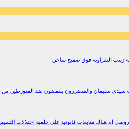
يلية زينب النفزاوية فوق صفيح ساخن
ب سيدي سليمان والمتضررون ينتفضون ضد المتورطين من 