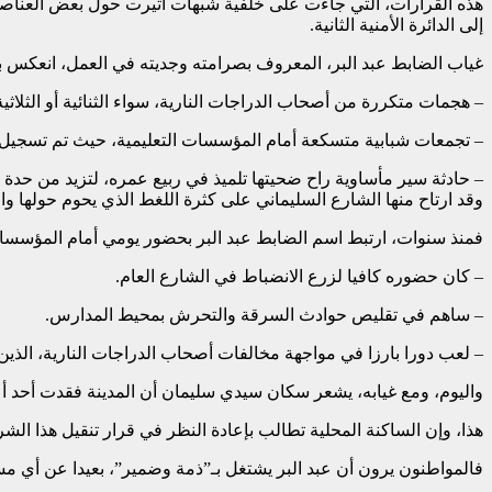
هذه القرارات، التي جاءت على خلفية شبهات أثيرت حول بعض العناصر، 
إلى الدائرة الأمنية الثانية.
غياب الضابط عبد البر، المعروف بصرامته وجديته في العمل، انعكس ب
– هجمات متكررة من أصحاب الدراجات النارية، سواء الثنائية أو الثلاث
– تجمعات شبابية متسكعة أمام المؤسسات التعليمية، حيث تم تسجيل 
– حادثة سير مأساوية راح ضحيتها تلميذ في ربيع عمره، لتزيد من حدة
وقد ارتاح منها الشارع السليماني على كثرة اللغط الذي يحوم حولها وال
فمنذ سنوات، ارتبط اسم الضابط عبد البر بحضور يومي أمام المؤسسات 
– كان حضوره كافيا لزرع الانضباط في الشارع العام.
– ساهم في تقليص حوادث السرقة والتحرش بمحيط المدارس.
– لعب دورا بارزا في مواجهة مخالفات أصحاب الدراجات النارية، الذي
واليوم، ومع غيابه، يشعر سكان سيدي سليمان أن المدينة فقدت أحد أعم
هذا، وإن الساكنة المحلية تطالب بإعادة النظر في قرار تنقيل هذا الش
فالمواطنون يرون أن عبد البر يشتغل بـ”ذمة وضمير”، بعيدا عن أي مس