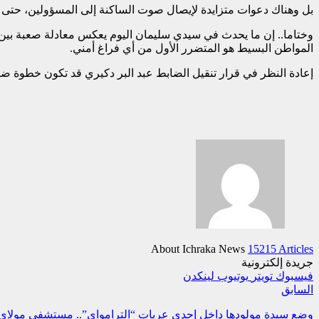
بل وهناك دعوات متزايدة لإيصال صوت الساكنة إلى المسؤولين، حتى يت
وختاما.. إن ما يحدث في سيدي سليمان اليوم يعكس معادلة صعبة بين ال
المواطن البسيط هو المتضرر الأول من أي فراغ أمني.
إعادة النظر في قرار تنقيل الضابط عبد البر دكيري قد تكون خطوة ضرو
About Ichraka News
15215 Articles
جريدة إلكترونية
فيسبوك
تويتر
يوتيوب
لينكدن
السابق
وضع سيدة مولودها داخل إحدى عربات “الترامواي”.. مستشفى مولاي عب