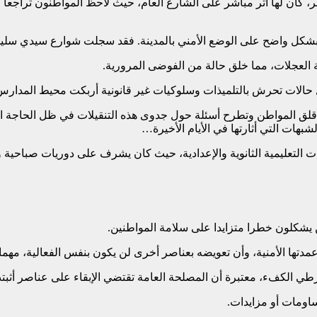
كان لها أثر مباشر على الشارع العام، حيث لاحظ المواطنون تراجعا في
شكل واضح على الوضع الأمني بالمدينة. فقد سجلت شوارع سيدي سليمان 
ية العجلات، مما خلق حالة من الفوضى المرورية.
حالات تحرش بالتلميذات وسلوكيات غير قانونية أربكت محيط المدارس
 قلق المواطن وتطرح أسئلة حول جدوى هذه التنقيلات في ظل الحاجة ال
شبهات التي أثارتها في الأيام الأخيرة…
التعليمية الثانوية والإعدادية، حيث كان يشرف على دوريات صباحية و
ن يشكلون خطرا متزايدا على سلامة المواطنين.
دتها الأمنية، وأن تعويضه بعناصر أخرى لن يكون بنفس الفعالية، مهما
رطي الكفء، معتبرة أن المصلحة العامة تقتضي الإبقاء على عناصر أثبتت
اومات أو مزايدات.