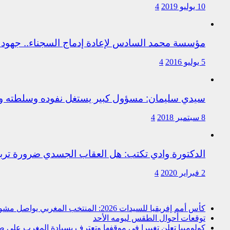
10 يوليو 2019
4
مؤسسة محمد السادس لإعادة إدماج السجناء.. جهود 
5 يوليو 2016
4
سيدي سليمان: مسؤول كبير يستغل نفوده وسلطته وت
8 سبتمبر 2018
4
الدكتورة وادي تكتب: هل العقاب الجسدي ضرورة ترب
2 فبراير 2020
4
كأس أمم إفريقيا للسيدات 2026: المنتخب المغربي يواصل مشواره المتميز بالتأهل إلى المربع الذهبي و يحجز تذكرة العبور إلى مونديال البرازيل 2027
توقعات أحوال الطقس ليومه الأحد
كولومبيا تعلن تغييرا في موقفها وتعترف بسيادة المغرب على ص