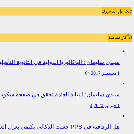
تابعنا على الفايسبوك
الأكثر مشاهدة
سيدي سليمان : الباكالوريا الدولية في الثانوية التأه
1 ديسمبر 2017
64
سيدي سليمان: النيابة العامة تحقق في صفحة سكو
1 فبراير 2020
4
هل الرفاقية في PPS جعلت الدكالي يكتفي بعزل العروصي أم هناك متابعات قانونية على خلفية اختلالات التسيير بمندوبية سيدي سليمان