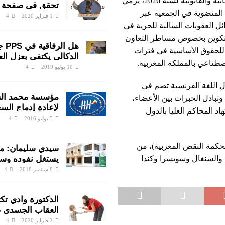
وقرر المكتب، يتابع المصدر، تبني برنامج حافل بالأنشطة القضائية والقانونية لسنة 2026، يرمي
تحقق في صفحة
المنضوية في الجمعية عبر
سيدي سليمان وا
1 فبراير 2020
4
 العقوبات السالبة للحرية في
ينتفضون ضد الم
رجال الشرطة
للتكوين بخصوص مساطر التعاون
هل الر
 للحقوق الأساسية في فترات
الدكالي يكتفي بعزل ال
صطناعي بالمملكة المغربية.
هناك متابعات قانونية ع
10 يوليو 2019
4
اختلالات التسيير بمندو
ال اللغة الفرنسية تضم في
سليمان
مؤسسة محمد ال
من وتبادل الخبرات بين الأعضاء،
لإعادة إدماج السج
 المحاكم العليا بالدول
جهود جبارة ومباد
5 يوليو 2016
4
لأنسنة الوسط ال
محكمة النقض المغربية)، من
سيدي سليمان: م
يستغل نفوده وس
ن والسنغال وسويسرا وكندا
وتستفيد شركته م
8 سبتمبر 2018
4
القطاع
الدكتورة وادي تك
العقاب الجسدي 
تربوية؟
2 فبراير 2020
4