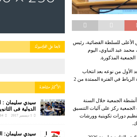
الأعلى ‏للسلطة القضائية، رئيس
تابعنا على الفايسبوك
محمد عبد النباوي، اليوم
لجمعية المذكورة.
د الأول من نوعه بعد انتخاب
السيد عبد النباوي رئيسا للجمعية خلال مؤتمرها المنعقد بمدينة الرباط في الفترة الممتدة من 2
الأكثر مشاهدة
أنشطة الجمعية خلال السنة
سيدي سليمان : الب
لال سنة 2026، مبرزا أن مكتب الجمعية ركز على آليات التنسيق
الدولية في الثانوية
زينب النفزاوية ف
تنظيم دورات تكوينية وورشات
1 ديسمبر 2017
64
ساخن
ك.
سيدي سليمان: الني