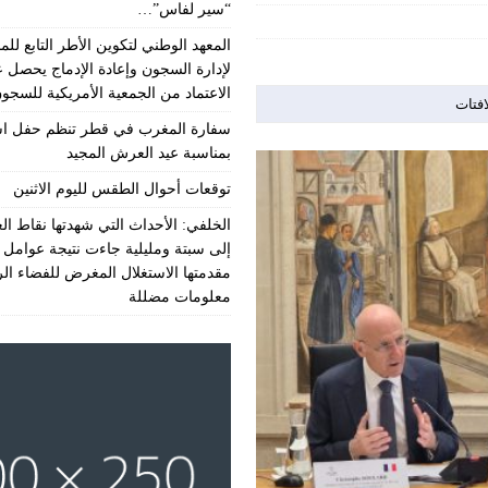
“سير لفاس”…
المعهد الوطني لتكوين الأطر التابع للمن
لإدارة السجون وإعادة الإدماج يحصل 
الاعتماد من الجمعية الأمريكية للسجو
افتات
سفارة المغرب في قطر تنظم حفل اس
بمناسبة عيد العرش المجيد
توقعات أحوال الطقس لليوم الاثنين
الخلفي: الأحداث التي شهدتها نقاط الع
إلى سبتة ومليلية جاءت نتيجة عوامل 
مقدمتها الاستغلال المغرض للفضاء ال
معلومات مضللة