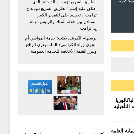
الطريق السريع تزنيت – الداخلة، الذي
أطلق عليه إسم “الطريق السريع دونالد ج.
ترامب”، تجسيد جلي للتقدير الكبير
المتبادل بين جلالة الملك والرئيس دونالد
ج. ترامب
بوسلهام الكريني يكتب: خدمة المواطن أم
الجري وراء الكراسي؟ الملك يعري الواقع
ويبرز القيمة الأخلاقية للخدمة العمومية
اكالوريا
 التأهيلية
وق صفيح
ابة العامة