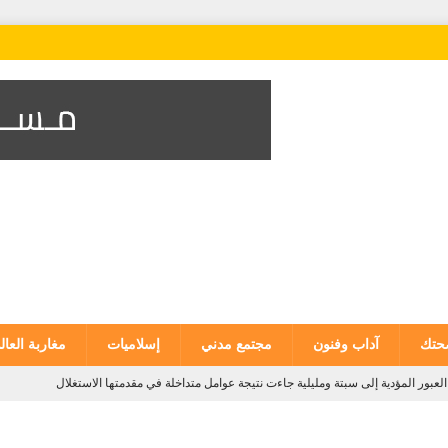
تك
آداب وفنون
مجتمع مدني
إسلاميات
مغاربة العال
لعبور المؤدية إلى سبتة ومليلية جاءت نتيجة عوامل متداخلة في مقدمتها الاستغلال
ة