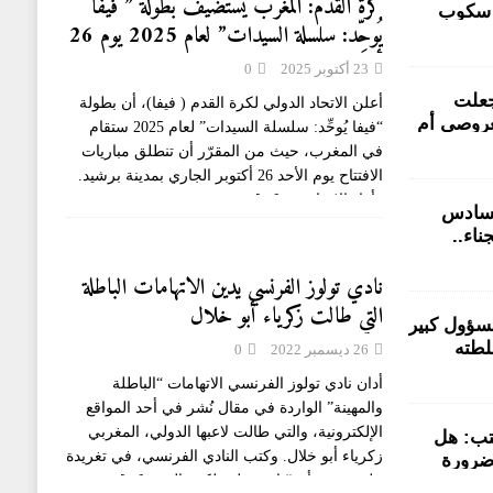
كرة القدم: المغرب يستضيف بطولة ” فيفا
 سكوب
يُوحِّد: سلسلة السيدات” لعام 2025 يوم 26
لمتضررون
أكتوبر الجاري
تورطين من
23 أكتوبر 2025
0
فاقية في PPS جعلت
أعلن الاتحاد الدولي لكرة القدم ( فيفا)، أن بطولة
عروصي أم
“فيفا يُوحِّد: سلسلة السيدات” لعام 2025 ستقام
لى خلفية
في المغرب، حيث من المقرّر أن تنطلق مباريات
بية سيدي
الافتتاح يوم الأحد 26 أكتوبر الجاري بمدينة برشيد.
وأفاد الاتحاد في
[...]
سادس
ناء..
رات ناجعة
نادي تولوز الفرنسي يدين الاتهامات الباطلة
سجني
التي طالت زكرياء أبو خلال
سؤول كبير
لطته
26 ديسمبر 2022
0
ن مشاريع
أدان نادي تولوز الفرنسي الاتهامات “الباطلة
والمهينة” الواردة في مقال نُشر في أحد المواقع
الإلكترونية، والتي طالت لاعبها الدولي، المغربي
تب: هل
زكرياء أبو خلال. وكتب النادي الفرنسي، في تغريدة
ضرورة
على تويتر، أن “نادي تولوز لكرة القدم
[...]