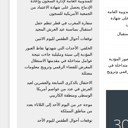
للمندوبية العامة لإدارة السجون وإعادة
الإدماج يحصل على شهادة الاعتماد من
دوبية العامة
الجمعية الأمريكية للسجون
على شهادة
سفارة المغرب في قطر تنظم حفل
ن
استقبال بمناسبة عيد العرش المجيد
تقبال
توقعات أحوال الطقس لليوم الاثنين
الخلفي: الأحداث التي شهدتها نقاط العبور
المؤدية إلى سبتة ومليلية جاءت نتيجة
بور المؤدية
عوامل متداخلة في مقدمتها الاستغلال
متداخلة في
المغرض للفضاء الرقمي وترويج معلومات
رقمي وترويج
مضللة
الاحتفال بالذكرى السابعة والعشرين لعيد
العرش في عدد من عواصم أمريكا
الوسطى ومنطقة الكاريبي
موجة حر من اليوم الأحد إلى الثلاثاء بعدد
من مناطق المملكة
توقعات أحوال الطقس لليوم الأحد