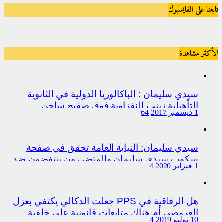
تابعنا على الفايسبوك
الأكثر مشاهدة
سيدي سليمان : الباكالوريا الدولية في الثانوية
التأهيلية زينب النفزاوية فوق صفيح ساخن
1 ديسمبر 2017
64
سيدي سليمان: النيابة العامة تحقق في صفحة
سكوب سيدي سليمان والمتضررون ينتفضون ضد
1 فبراير 2020
4
المتورطين من رجال الشرطة
هل الرفاقية في PPS جعلت الدكالي يكتفي بعزل
العروصي أم هناك متابعات قانونية على خلفية
10 يوليو 2019
4