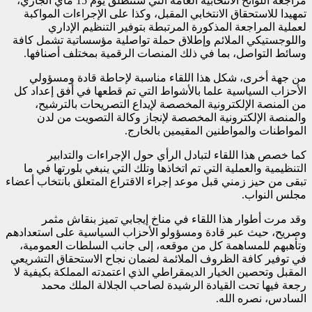
مراجعة اللوائح الانتخابية العامة التي ستنطلق يوم 15 ماي الجاري،
تمهيدا للاستحقاق الانتخابي المقبل، وكذا على الإجراءات المواكبة
لعملية المراجعة المذكورة المرتبطة بتوفير التنظيم الإداري
واللوجستيكي الملائم وإطلاق حملة تواصلية مؤسساتية تشمل كافة
وسائط التواصل، بما في ذلك المنصات الرقمية بمختلف أصنافها.
من جهة أخرى، شكل هذا اللقاء مناسبة لإحاطة قادة ومسؤولي
الأحزاب السياسية علما بالأشواط التي تم قطعها في أفق إعداد كل
من المنصة الإلكترونية المخصصة لإيداع التصريحات بالترشيح،
والمنصة الإلكترونية المخصصة لإنجاز وكالة التصويت من لدن
المواطنات والمواطنين المقيمين بالخارج.
كما خصص هذا اللقاء لتبادل الرأي حول الإجراءات والتدابير
التنظيمية والعملية التي تم اتخاذها وتلك التي ينبغي بلورتها في ما
تبقى من حيز زمني قبل موعد إجراء الاقتراع المتعلق بانتخاب أعضاء
مجلس النواب.
وقد مرت أطوار هذا اللقاء في مناخ إيجابي تميز بنقاش مثمر
وصريح، حيث عبر قادة ومسؤولو الأحزاب السياسية على استعدادهم
وتأهبهم للمساهمة كل من موقعه، إلى جانب السلطات العمومية،
في توفير كافة الظروف الملائمة لضمان نجاح الاستحقاق التشريعي
المقبل وتحصين الخيار الديمقراطي الذي اعتمدته المملكة بكيفية لا
رجعة فيها تحت القيادة الرشيدة لصاحب الجلالة الملك محمد
السادس، نصره الله.