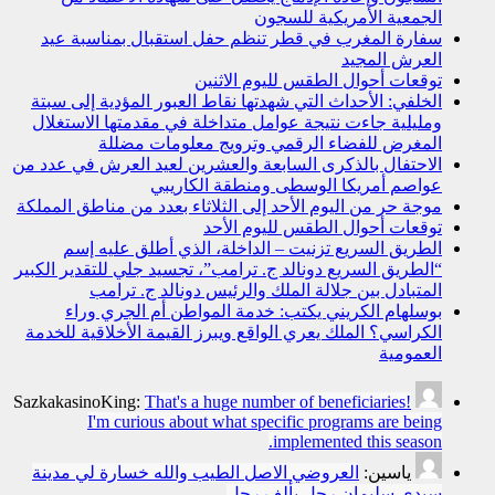
الجمعية الأمريكية للسجون
سفارة المغرب في قطر تنظم حفل استقبال بمناسبة عيد
العرش المجيد
توقعات أحوال الطقس لليوم الاثنين
الخلفي: الأحداث التي شهدتها نقاط العبور المؤدية إلى سبتة
ومليلية جاءت نتيجة عوامل متداخلة في مقدمتها الاستغلال
المغرض للفضاء الرقمي وترويج معلومات مضللة
الاحتفال بالذكرى السابعة والعشرين لعيد العرش في عدد من
عواصم أمريكا الوسطى ومنطقة الكاريبي
موجة حر من اليوم الأحد إلى الثلاثاء بعدد من مناطق المملكة
توقعات أحوال الطقس لليوم الأحد
الطريق السريع تزنيت – الداخلة، الذي أطلق عليه إسم
“الطريق السريع دونالد ج. ترامب”، تجسيد جلي للتقدير الكبير
المتبادل بين جلالة الملك والرئيس دونالد ج. ترامب
بوسلهام الكريني يكتب: خدمة المواطن أم الجري وراء
الكراسي؟ الملك يعري الواقع ويبرز القيمة الأخلاقية للخدمة
العمومية
SazkakasinoKing:
That's a huge number of beneficiaries!
I'm curious about what specific programs are being
implemented this season.
ياسين:
العروضي الاصل الطيب والله خسارة لي مدينة
سيدي سليمان رجل بألف رجل