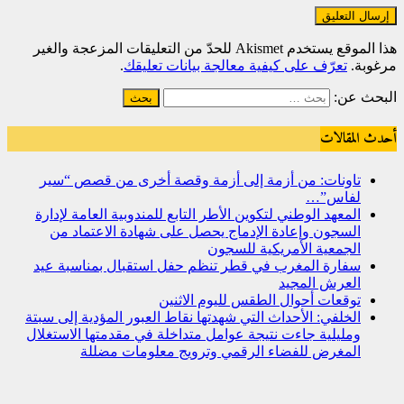
هذا الموقع يستخدم Akismet للحدّ من التعليقات المزعجة والغير
مرغوبة.
تعرّف على كيفية معالجة بيانات تعليقك
.
البحث عن:
أحدث المقالات
تاونات: من أزمة إلى أزمة وقصة أخرى من قصص “سير
لفاس”…
المعهد الوطني لتكوين الأطر التابع للمندوبية العامة لإدارة
السجون وإعادة الإدماج يحصل على شهادة الاعتماد من
الجمعية الأمريكية للسجون
سفارة المغرب في قطر تنظم حفل استقبال بمناسبة عيد
العرش المجيد
توقعات أحوال الطقس لليوم الاثنين
الخلفي: الأحداث التي شهدتها نقاط العبور المؤدية إلى سبتة
ومليلية جاءت نتيجة عوامل متداخلة في مقدمتها الاستغلال
المغرض للفضاء الرقمي وترويج معلومات مضللة