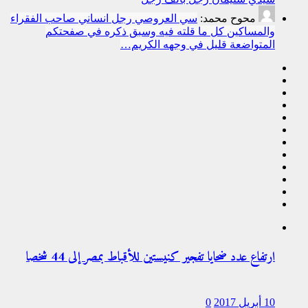
محوح محمد:
سي العروصي رجل انساني صاحب الفقراء
والمساكين كل ما قلته فيه وسبق ذكره في صفحتكم
المتواضعة قليل في وجهه الكريم…
ارتفاع عدد ضحايا تفجير كنيستين للأقباط بمصر إلى 44 شخصا
10 أبريل 2017
0