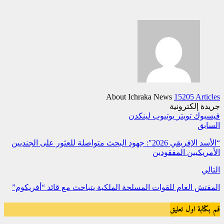
About Ichraka News
15205 Articles
جريدة إلكترونية
فيسبوك
تويتر
يوتيوب
لينكدن
السابق
“الأسد الإفريقي 2026″: جهود البحث متواصلة للعثور على الجنديين
الأمريكيين المفقودين
التالي
المفتش العام للقوات المسلحة الملكية يتباحث مع قائد “أفريكوم”
قم بكتابة اول تعليق