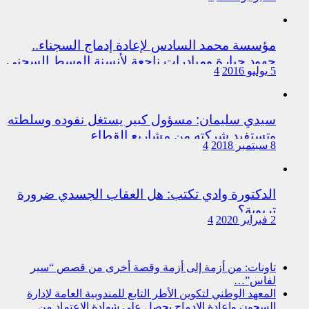
اختلالات التسيير بمندوبية سيدي سليمان
مؤسسة محمد السادس لإعادة إدماج السجناء..
جهود جبارة ومبادرات ناجعة لأنسنة الوسط السجني
5 يوليو 2016
4
سيدي سليمان: مسؤول كبير يستغل نفوده وسلطته
وتستفيد شركته من مشاريع القطاع
8 سبتمبر 2018
4
الدكتورة وادي تكتب: هل العقاب الجسدي ضرورة
تربوية؟
2 فبراير 2020
4
تاونات: من أزمة إلى أزمة وقصة أخرى من قصص “سير
لفاس”…
المعهد الوطني لتكوين الأطر التابع للمندوبية العامة لإدارة
السجون وإعادة الإدماج يحصل على شهادة الاعتماد من