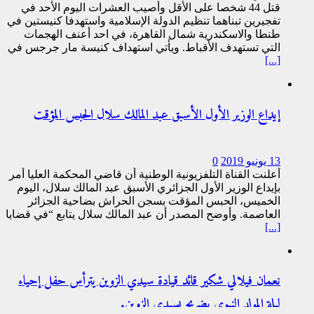
قتل 44 شخصا على الأقل وأصيب العشرات اليوم الأحد في
تفجيرين تبناهما تنظيم الدولة الإسلامية واستهدفا كنيستين في
طنطا والاسكندرية شمال القاهرة، في احد أعنف الهجمات
التي تستهدف الأقباط. ويأتي استهداف كنيسة مار جرجس في
[...]
إيداع الوزير الأول الأسبق عبد المالك سلال الحبس المؤقت
13 يونيو 2019
0
أعلنت القناة التلفزيونية الوطنية أن قاضي المحكمة العليا أمر
بإيداع الوزير الأول الجزائري الأسبق عبد المالك سلال، اليوم
الخميس، الحبس المؤقت بسجن الحراش بضاحية الجزائر
العاصمة. وأوضح المصدر أن عبد المالك سلال يتابع “في قضايا
[...]
نعمان فيلالي شكير قائد قيادة سيدي الزوين يترأس حفل إحياء
ليلة المولد النبوي بضريح بسيدي الزوين.