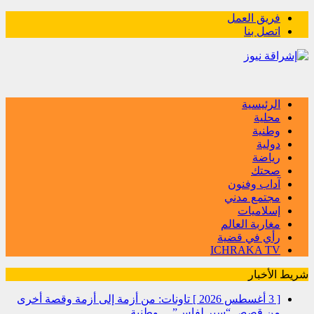
فريق العمل
اتصل بنا
الرئيسية
محلية
وطنية
دولية
رياضة
صحتك
آداب وفنون
مجتمع مدني
إسلاميات
مغاربة العالم
رأي في قضية
ICHRAKA TV
شريط الأخبار
[ 3 أغسطس 2026 ]
تاونات: من أزمة إلى أزمة وقصة أخرى
من قصص “سير لفاس”…
وطنية