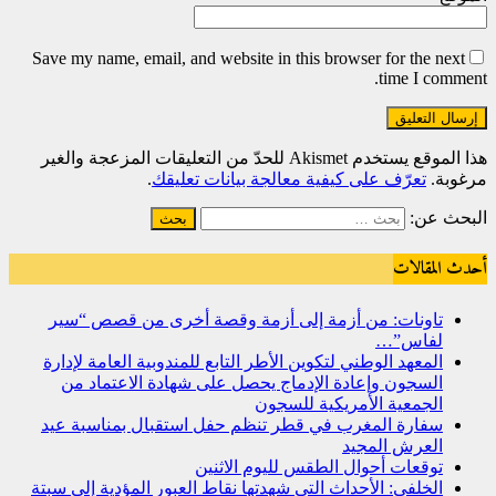
Save my name, email, and website in this browser for the next
time I comment.
هذا الموقع يستخدم Akismet للحدّ من التعليقات المزعجة والغير
مرغوبة.
تعرّف على كيفية معالجة بيانات تعليقك
.
البحث عن:
أحدث المقالات
تاونات: من أزمة إلى أزمة وقصة أخرى من قصص “سير
لفاس”…
المعهد الوطني لتكوين الأطر التابع للمندوبية العامة لإدارة
السجون وإعادة الإدماج يحصل على شهادة الاعتماد من
الجمعية الأمريكية للسجون
سفارة المغرب في قطر تنظم حفل استقبال بمناسبة عيد
العرش المجيد
توقعات أحوال الطقس لليوم الاثنين
الخلفي: الأحداث التي شهدتها نقاط العبور المؤدية إلى سبتة