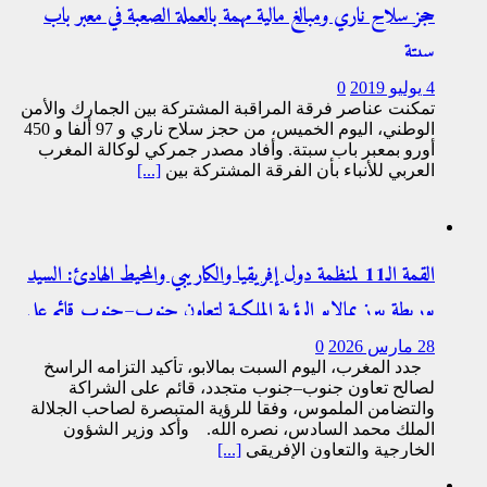
حجز سلاح ناري ومبالغ مالية مهمة بالعملة الصعبة في معبر باب
سبتة
4 يوليو 2019
0
تمكنت عناصر فرقة المراقبة المشتركة بين الجمارك والأمن
الوطني، اليوم الخميس، من حجز سلاح ناري و 97 ألفا و 450
أورو بمعبر باب سبتة. وأفاد مصدر جمركي لوكالة المغرب
العربي للأنباء بأن الفرقة المشتركة بين
[...]
القمة الـ11 لمنظمة دول إفريقيا والكاريبي والمحيط الهادئ: السيد
بوريطة يبرز بمالابو الرؤية الملكية لتعاون جنوب–جنوب قائم على
الشراكة والتضامن الفاعل
28 مارس 2026
0
جدد المغرب، اليوم السبت بمالابو، تأكيد التزامه الراسخ
لصالح تعاون جنوب–جنوب متجدد، قائم على الشراكة
والتضامن الملموس، وفقا للرؤية المتبصرة لصاحب الجلالة
الملك محمد السادس، نصره الله. وأكد وزير الشؤون
الخارجية والتعاون الإفريقي
[...]