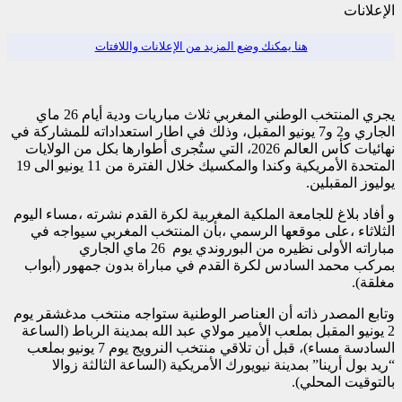
الإعلانات
هنا يمكنك وضع المزيد من الإعلانات واللافتات
يجري المنتخب الوطني المغربي ثلاث مباريات ودية أيام 26 ماي
الجاري و2 و7 يونيو المقبل، وذلك في اطار استعداداته للمشاركة في
نهائيات كأس العالم 2026، التي ستُجرى أطوارها بكل من الولايات
المتحدة الأمريكية وكندا والمكسيك خلال الفترة من 11 يونيو الى 19
يوليوز المقبلين.
و أفاد بلاغ للجامعة الملكية المغربية لكرة القدم نشرته ،مساء اليوم
الثلاثاء ،على موقعها الرسمي ،بأن المنتخب المغربي سيواجه في
مباراته الأولى نظيره من البوروندي يوم 26 ماي الجاري
بمركب محمد السادس لكرة القدم في مباراة بدون جمهور (أبواب
مغلقة).
وتابع المصدر ذاته أن العناصر الوطنية ستواجه منتخب مدغشقر يوم
2 يونيو المقبل بملعب الأمير مولاي عبد الله بمدينة الرباط (الساعة
السادسة مساء)، قبل أن تلاقي منتخب النرويج يوم 7 يونيو بملعب
“ريد بول أرينا” بمدينة نيويورك الأمريكية (الساعة الثالثة زوالا
بالتوقيت المحلي).