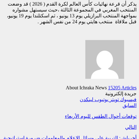
يذكر أن قرعة نهائيات كأس العالم لكرة القدم ( 2026 ) قد وضعت
المنتخب المغربي في المجموعة الثالثة ،حيث سيستهل مشواره
بمواجهة المنتخب البرازيلي يوم 13 يونيو ، ثم اسكتلندا يوم 19 يونيو،
قبل ملاقاة منتخب هايتي يوم 24 من نفس الشهر .
About Ichraka News
15205 Articles
جريدة إلكترونية
فيسبوك
تويتر
يوتيوب
لينكدن
السابق
توقعات أحوال الطقس لليوم الأربعاء
التالي
أخرباش: التربية على وسائل الإعلام والمعلومات ضرورة استراتيجية