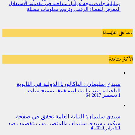
ومليلية جاءت نتيجة عوامل متداخلة في مقدمتها الاستغلال
المغرض للفضاء الرقمي وترويج معلومات مضللة
تابعنا على الفايسبوك
الأكثر مشاهدة
سيدي سليمان : الباكالوريا الدولية في الثانوية
التأهيلية زينب النفزاوية فوق صفيح ساخن
1 ديسمبر 2017
64
سيدي سليمان: النيابة العامة تحقق في صفحة
سكوب سيدي سليمان والمتضررون ينتفضون ضد
1 فبراير 2020
4
المتورطين من رجال الشرطة