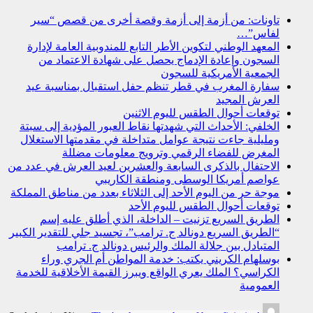
تاونات: من أزمة إلى أزمة وقصة أخرى من قصص “سير
لفاس”…
المعهد الوطني لتكوين الأطر التابع للمندوبية العامة لإدارة
السجون وإعادة الإدماج يحصل على شهادة الاعتماد من
الجمعية الأمريكية للسجون
سفارة المغرب في قطر تنظم حفل استقبال بمناسبة عيد
العرش المجيد
توقعات أحوال الطقس لليوم الاثنين
الخلفي: الأحداث التي شهدتها نقاط العبور المؤدية إلى سبتة
ومليلية جاءت نتيجة عوامل متداخلة في مقدمتها الاستغلال
المغرض للفضاء الرقمي وترويج معلومات مضللة
الاحتفال بالذكرى السابعة والعشرين لعيد العرش في عدد من
عواصم أمريكا الوسطى ومنطقة الكاريبي
موجة حر من اليوم الأحد إلى الثلاثاء بعدد من مناطق المملكة
توقعات أحوال الطقس لليوم الأحد
الطريق السريع تزنيت – الداخلة، الذي أطلق عليه إسم
“الطريق السريع دونالد ج. ترامب”، تجسيد جلي للتقدير الكبير
المتبادل بين جلالة الملك والرئيس دونالد ج. ترامب
بوسلهام الكريني يكتب: خدمة المواطن أم الجري وراء
الكراسي؟ الملك يعري الواقع ويبرز القيمة الأخلاقية للخدمة
العمومية