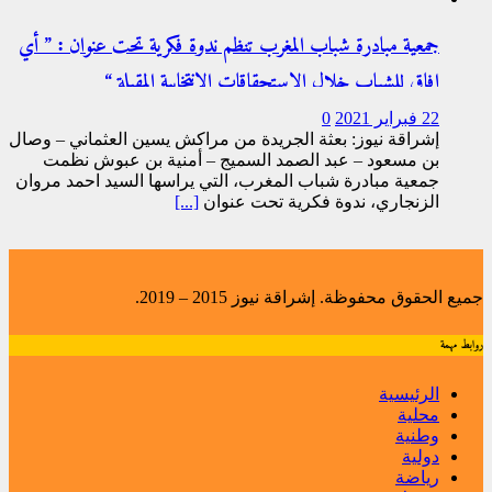
جمعية مبادرة شباب المغرب تنظم ندوة فكرية تحت عنوان ꞉ ” أي
افاق للشباب خلال الاستحقاقات الانتخابية المقبلة “
22 فبراير 2021
0
إشراقة نيوز: بعثة الجريدة من مراكش يسين العثماني – وصال
بن مسعود – عبد الصمد السميج – أمنية بن عبوش نظمت
جمعية مبادرة شباب المغرب، التي يراسها السيد احمد مروان
الزنجاري، ندوة فكرية تحت عنوان
[...]
جميع الحقوق محفوظة. إشراقة نيوز 2015 – 2019.
روابط مهمة
الرئيسية
محلية
وطنية
دولية
رياضة