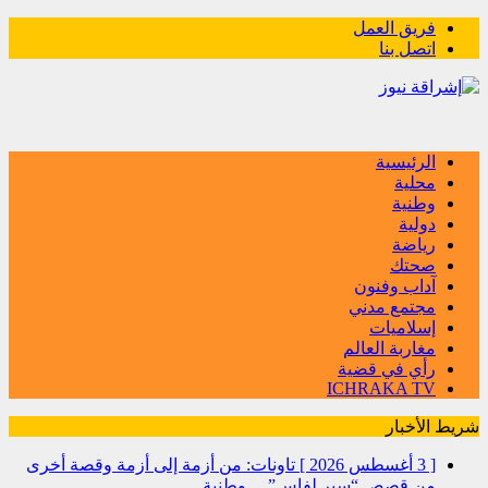
فريق العمل
اتصل بنا
الرئيسية
محلية
وطنية
دولية
رياضة
صحتك
آداب وفنون
مجتمع مدني
إسلاميات
مغاربة العالم
رأي في قضية
ICHRAKA TV
شريط الأخبار
[ 3 أغسطس 2026 ]
تاونات: من أزمة إلى أزمة وقصة أخرى
من قصص “سير لفاس”…
وطنية