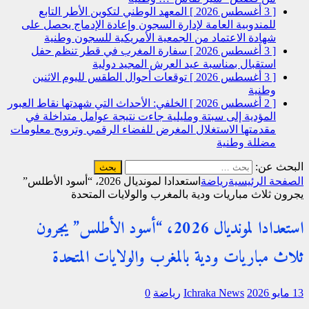
[ 3 أغسطس 2026 ]
المعهد الوطني لتكوين الأطر التابع
للمندوبية العامة لإدارة السجون وإعادة الإدماج يحصل على
شهادة الاعتماد من الجمعية الأمريكية للسجون
وطنية
[ 3 أغسطس 2026 ]
سفارة المغرب في قطر تنظم حفل
استقبال بمناسبة عيد العرش المجيد
دولية
[ 3 أغسطس 2026 ]
توقعات أحوال الطقس لليوم الاثنين
وطنية
[ 2 أغسطس 2026 ]
الخلفي: الأحداث التي شهدتها نقاط العبور
المؤدية إلى سبتة ومليلية جاءت نتيجة عوامل متداخلة في
مقدمتها الاستغلال المغرض للفضاء الرقمي وترويج معلومات
مضللة
وطنية
البحث عن:
الصفحة الرئيسية
رياضة
استعدادا لمونديال 2026، “أسود الأطلس”
يجرون ثلاث مباريات ودية بالمغرب والولايات المتحدة
استعدادا لمونديال 2026، “أسود الأطلس” يجرون
ثلاث مباريات ودية بالمغرب والولايات المتحدة
13 مايو 2026
Ichraka News
رياضة
0