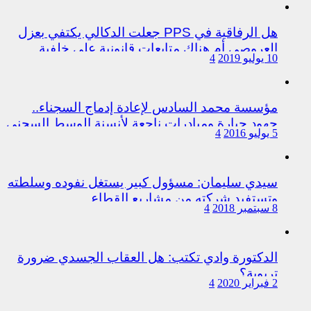
هل الرفاقية في PPS جعلت الدكالي يكتفي بعزل
العروصي أم هناك متابعات قانونية على خلفية
10 يوليو 2019
4
اختلالات التسيير بمندوبية سيدي سليمان
مؤسسة محمد السادس لإعادة إدماج السجناء..
جهود جبارة ومبادرات ناجعة لأنسنة الوسط السجني
5 يوليو 2016
4
سيدي سليمان: مسؤول كبير يستغل نفوده وسلطته
وتستفيد شركته من مشاريع القطاع
8 سبتمبر 2018
4
الدكتورة وادي تكتب: هل العقاب الجسدي ضرورة
تربوية؟
2 فبراير 2020
4