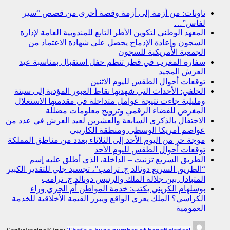
تاونات: من أزمة إلى أزمة وقصة أخرى من قصص “سير
لفاس”…
المعهد الوطني لتكوين الأطر التابع للمندوبية العامة لإدارة
السجون وإعادة الإدماج يحصل على شهادة الاعتماد من
الجمعية الأمريكية للسجون
سفارة المغرب في قطر تنظم حفل استقبال بمناسبة عيد
العرش المجيد
توقعات أحوال الطقس لليوم الاثنين
الخلفي: الأحداث التي شهدتها نقاط العبور المؤدية إلى سبتة
ومليلية جاءت نتيجة عوامل متداخلة في مقدمتها الاستغلال
المغرض للفضاء الرقمي وترويج معلومات مضللة
الاحتفال بالذكرى السابعة والعشرين لعيد العرش في عدد من
عواصم أمريكا الوسطى ومنطقة الكاريبي
موجة حر من اليوم الأحد إلى الثلاثاء بعدد من مناطق المملكة
توقعات أحوال الطقس لليوم الأحد
الطريق السريع تزنيت – الداخلة، الذي أطلق عليه إسم
“الطريق السريع دونالد ج. ترامب”، تجسيد جلي للتقدير الكبير
المتبادل بين جلالة الملك والرئيس دونالد ج. ترامب
بوسلهام الكريني يكتب: خدمة المواطن أم الجري وراء
الكراسي؟ الملك يعري الواقع ويبرز القيمة الأخلاقية للخدمة
العمومية