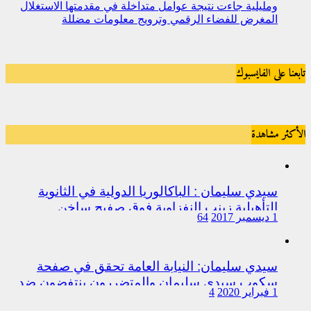
ومليلية جاءت نتيجة عوامل متداخلة في مقدمتها الاستغلال
المغرض للفضاء الرقمي وترويج معلومات مضللة
تابعنا على الفايسبوك
الأكثر مشاهدة
سيدي سليمان : الباكالوريا الدولية في الثانوية
التأهيلية زينب النفزاوية فوق صفيح ساخن
1 ديسمبر 2017
64
سيدي سليمان: النيابة العامة تحقق في صفحة
سكوب سيدي سليمان والمتضررون ينتفضون ضد
1 فبراير 2020
4
المتورطين من رجال الشرطة