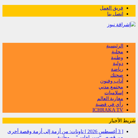
فريق العمل
اتصل بنا
الرئيسية
محلية
وطنية
دولية
رياضة
صحتك
آداب وفنون
مجتمع مدني
إسلاميات
مغاربة العالم
رأي في قضية
ICHRAKA TV
شريط الأخبار
[ 3 أغسطس 2026 ]
تاونات: من أزمة إلى أزمة وقصة أخرى
من قصص “سير لفاس”…
وطنية