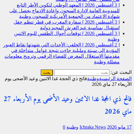
[ 3 أغسطس 2026 ]
المعهد الوطني لتكوين الأطر التابع
للمندوبية العامة لإدارة السجون وإعادة الإدماج يحصل على
شهادة الاعتماد من الجمعية الأمريكية للسجون
وطنية
[ 3 أغسطس 2026 ]
سفارة المغرب في قطر تنظم حفل
استقبال بمناسبة عيد العرش المجيد
دولية
[ 3 أغسطس 2026 ]
توقعات أحوال الطقس لليوم الاثنين
وطنية
[ 2 أغسطس 2026 ]
الخلفي: الأحداث التي شهدتها نقاط العبور
المؤدية إلى سبتة ومليلية جاءت نتيجة عوامل متداخلة في
مقدمتها الاستغلال المغرض للفضاء الرقمي وترويج معلومات
مضللة
وطنية
البحث عن:
الصفحة الرئيسية
وطنية
فاتح ذي الحجة غدا الاثنين وعيد الأضحى يوم
الأربعاء 27 ماي 2026
فاتح ذي الحجة غدا الاثنين وعيد الأضحى يوم الأربعاء 27
ماي 2026
17 مايو 2026
Ichraka News
وطنية
0