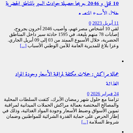
10 قتلى و 2046 جريحا حصيلة حوادث السير بالمناطق الحضرية
‏خلال الأسبوع المنصرم
11 أبريل 2023
0
لقي 10 أشخاص مصرعهم، وأصيب 2046 آخرون بجروح،
إصابات 78 منهم بليغة، في 1595 حادثة سير داخل المناطق
‏الحضرية، خلال الأسبوع الممتد من 03 إلى 09 أبريل الجاري.
وعزا بلاغ للمديرية العامة للأمن الوطني الأسباب
[...]
عمالة مراكش: حملات مكثفة لمراقبة الأسعار وجودة المواد
الغذائية
24 فبراير 2026
0
تزامنا مع حلول شهر رمضان الأبرك، كثفت السلطات المحلية
والمصالح المختصة بعمالة مراكش الحملات الميدانية لمراقبة
تموين الأسواق وضبط الأسعار وجودة المواد الغذائية، وذلك في
إطار الحرص على حماية القدرة الشرائية للمواطنين وضمان
شروط السلامة
[...]