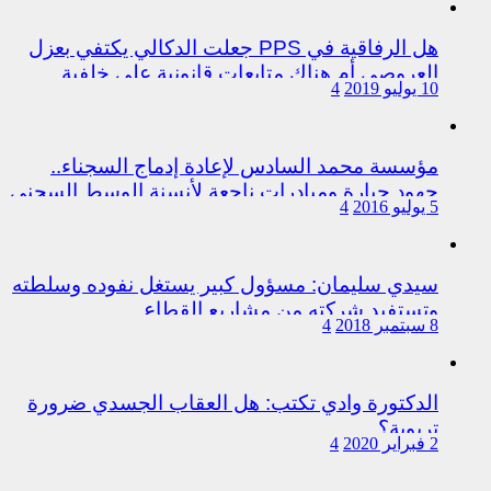
هل الرفاقية في PPS جعلت الدكالي يكتفي بعزل
العروصي أم هناك متابعات قانونية على خلفية
10 يوليو 2019
4
اختلالات التسيير بمندوبية سيدي سليمان
مؤسسة محمد السادس لإعادة إدماج السجناء..
جهود جبارة ومبادرات ناجعة لأنسنة الوسط السجني
5 يوليو 2016
4
سيدي سليمان: مسؤول كبير يستغل نفوده وسلطته
وتستفيد شركته من مشاريع القطاع
8 سبتمبر 2018
4
الدكتورة وادي تكتب: هل العقاب الجسدي ضرورة
تربوية؟
2 فبراير 2020
4