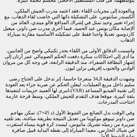
يتوسطهما، في قلب المستطيل الأخضر، مجسم لنجمة كبيرة.
وبالعودة إلى مجريات اللقاء ،فقد اعتمد مدرب الجيش الملكي،
ألكسندر سانتوس، على التشكيلة ذاتها التي خاضت لقاء الذهاب، مع
إجراء تغيير وحيد تمثل في إشراك المدافع فالو ميندي، العائد من
الإصابة مكان يونس عبد الحميد، فيما أجرى مدرب صن داونز، ميغيل
كاردوسو، تعديلا واحدا فقط على تشكيلته الأساسية مقارنة بمباراة
الذهاب.
واتسمت الدقائق الأولى من اللقاء بحذر تكتيكي واضح من الجانبين،
ما أدى إلى احتكاكات مبكرة دفعت الحكم الصومالي عمر أرتان إلى
إشهار البطاقة الصفراء، منذ الدقيقة الرابعة، في وجه كل من مروان
الوادني والجنوب إفريقي براين ليون.
وشهدت الدقيقة الـ34 منعرجا حاسما، إثر تدخل على الجناح رضى
سليم داخل مربع العمليات، ليعلن الحكم عن ضربة جزاء بعد العودة
إلى تقنية الفيديو المساعد (VAR)،انبرى لها العميد حريمات لتنفيذها
بثقة كبيرة، موقعا هدف التقدم للجيش الملكي، وسط فرحة عارمة
اجتاحت المدرجات.
وفي الوقت بدل الضائع من الشوط الأول (د 45+7)، تمكن مهاجم
صن داونز تيبوهو موكوينا من تعديل النتيجة بطريقة مباغتة، بعد تلقيه
تمريرة من زميله تشريك ماتيوس، ليسدد كرة قوية بيمناه استقرت
في شباك الحارس، معيدا المباراة إلى نقطة البداية قبيل صافرة
نهاية الشوط الأول.