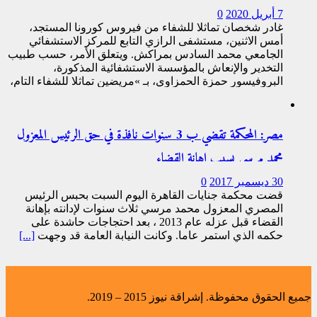
7 أبريل 2020
0
غادر شخصان تماثلا للشفاء من فيروس كورونا المستجد،
أمس الاثنين، مستشفى الرازي التابع للمركز الاستشفائي
الجامعي محمد السادس بمراكش. ويتعلق الأمر، حسب طبيب
التخدير والإنعاش بالمؤسسة الاستشفائية المذكورة،
البروفيسور حمزة الحمزاوي، بـ »مريضين تماثلا للشفاء التام،
[...]
مصر: المحكمة تقضي ب 3 سنوات نافذة في حق الرئيس المعزول
محمد مرسي بسبب إهانة القضاء
30 ديسمبر 2017
0
قضت محكمة جنايات القاهرة اليوم السبت بحبس الرئيس
المصري المعزول محمد مرسي ثلاث سنوات لإدانته بإهانة
القضاء قبل عزله عام 2013 ، بعد احتجاجات حاشدة على
حكمه الذي استمر عاما. وكانت النيابة العامة قد وجهت
[...]
جميع الحقوق محفوظة. إشراقة نيوز 2015 – 2019.