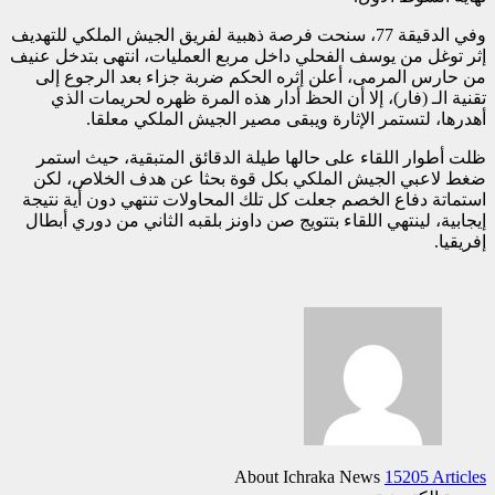
وفي الدقيقة 77، سنحت فرصة ذهبية لفريق الجيش الملكي للتهديف
إثر توغل من يوسف الفحلي داخل مربع العمليات، انتهى بتدخل عنيف
من حارس المرمى، أعلن إثره الحكم ضربة جزاء بعد الرجوع إلى
تقنية الـ (فار)، إلا أن الحظ أدار هذه المرة ظهره لحريمات الذي
أهدرها، لتستمر الإثارة ويبقى مصير الجيش الملكي معلقا.
ظلت أطوار اللقاء على حالها طيلة الدقائق المتبقية، حيث استمر
ضغط لاعبي الجيش الملكي بكل قوة بحثا عن هدف الخلاص، لكن
استماتة دفاع الخصم جعلت كل تلك المحاولات تنتهي دون أية نتيجة
إيجابية، لينتهي اللقاء بتتويج صن داونز بلقبه الثاني من دوري أبطال
إفريقيا.
About Ichraka News
15205 Articles