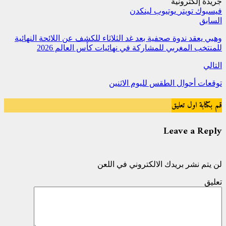
جريدة إلكترونية
فيسبوك
تويتر
يوتيوب
لينكدن
السابق
وهبي يعقد ندوة صحفية بعد غد الثلاثاء للكشف عن اللائحة النهائية
للمنتخب المغربي للمشاركة في نهائيات كأس العالم 2026
التالي
توقعات أحوال الطقس لليوم الاثنين
قم بكتابة اول تعليق
Leave a Reply
لن يتم نشر بريدك الالكتروني في اللعن
تعليق