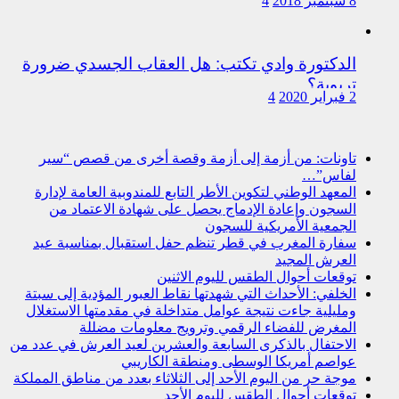
8 سبتمبر 2018
4
الدكتورة وادي تكتب: هل العقاب الجسدي ضرورة
تربوية؟
2 فبراير 2020
4
تاونات: من أزمة إلى أزمة وقصة أخرى من قصص “سير
لفاس”…
المعهد الوطني لتكوين الأطر التابع للمندوبية العامة لإدارة
السجون وإعادة الإدماج يحصل على شهادة الاعتماد من
الجمعية الأمريكية للسجون
سفارة المغرب في قطر تنظم حفل استقبال بمناسبة عيد
العرش المجيد
توقعات أحوال الطقس لليوم الاثنين
الخلفي: الأحداث التي شهدتها نقاط العبور المؤدية إلى سبتة
ومليلية جاءت نتيجة عوامل متداخلة في مقدمتها الاستغلال
المغرض للفضاء الرقمي وترويج معلومات مضللة
الاحتفال بالذكرى السابعة والعشرين لعيد العرش في عدد من
عواصم أمريكا الوسطى ومنطقة الكاريبي
موجة حر من اليوم الأحد إلى الثلاثاء بعدد من مناطق المملكة
توقعات أحوال الطقس لليوم الأحد