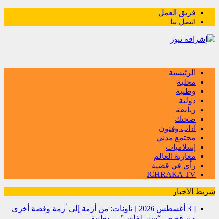
فريق العمل
اتصل بنا
الرئيسية
محلية
وطنية
دولية
رياضة
صحتك
آداب وفنون
مجتمع مدني
إسلاميات
مغاربة العالم
رأي في قضية
ICHRAKA TV
شريط الأخبار
[ 3 أغسطس 2026 ]
تاونات: من أزمة إلى أزمة وقصة أخرى
من قصص “سير لفاس”…
وطنية