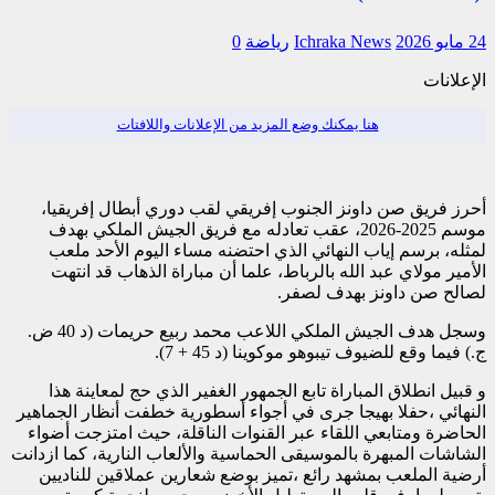
24 مايو 2026
Ichraka News
رياضة
0
الإعلانات
هنا يمكنك وضع المزيد من الإعلانات واللافتات
أحرز فريق صن داونز الجنوب إفريقي لقب دوري أبطال إفريقيا،
موسم 2025-2026، عقب تعادله مع فريق الجيش الملكي بهدف
لمثله، برسم إياب النهائي الذي احتضنه مساء اليوم الأحد ملعب
الأمير مولاي عبد الله بالرباط، علما أن مباراة الذهاب قد انتهت
لصالح صن داونز بهدف لصفر.
وسجل هدف الجيش الملكي اللاعب محمد ربيع حريمات (د 40 ض.
ج.) فيما وقع للضيوف تيبوهو موكوينا (د 45 + 7).
و قبيل انطلاق المباراة تابع الجمهور الغفير الذي حج لمعاينة هذا
النهائي ،حفلا بهيجا جرى في أجواء أسطورية خطفت أنظار الجماهير
الحاضرة ومتابعي اللقاء عبر القنوات الناقلة، حيث امتزجت أضواء
الشاشات المبهرة بالموسيقى الحماسية والألعاب النارية، كما ازدانت
أرضية الملعب بمشهد رائع ،تميز بوضع شعارين عملاقين للناديين