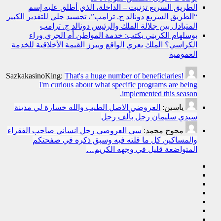
الطريق السريع تزنيت – الداخلة، الذي أطلق عليه إسم
“الطريق السريع دونالد ج. ترامب”، تجسيد جلي للتقدير الكبير
المتبادل بين جلالة الملك والرئيس دونالد ج. ترامب
بوسلهام الكريني يكتب: خدمة المواطن أم الجري وراء
الكراسي؟ الملك يعري الواقع ويبرز القيمة الأخلاقية للخدمة
العمومية
SazkakasinoKing:
That's a huge number of beneficiaries!
I'm curious about what specific programs are being
implemented this season.
ياسين:
العروضي الاصل الطيب والله خسارة لي مدينة
سيدي سليمان رجل بألف رجل
محوح محمد:
سي العروصي رجل انساني صاحب الفقراء
والمساكين كل ما قلته فيه وسبق ذكره في صفحتكم
المتواضعة قليل في وجهه الكريم…