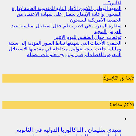
لفاس”…
المعهد الوطني لتكوين الأطر التابع للمندوبية العامة لإدارة
السجون وإعادة الإدماج يحصل على شهادة الاعتماد من
الجمعية الأمريكية للسجون
سفارة المغرب في قطر تنظم حفل استقبال بمناسبة عيد
العرش المجيد
توقعات أحوال الطقس لليوم الاثنين
الخلفي: الأحداث التي شهدتها نقاط العبور المؤدية إلى سبتة
ومليلية جاءت نتيجة عوامل متداخلة في مقدمتها الاستغلال
المغرض للفضاء الرقمي وترويج معلومات مضللة
تابعنا على الفايسبوك
الأكثر مشاهدة
سيدي سليمان : الباكالوريا الدولية في الثانوية