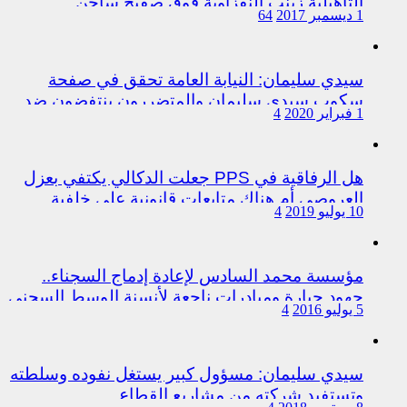
التأهيلية زينب النفزاوية فوق صفيح ساخن
1 ديسمبر 2017
64
سيدي سليمان: النيابة العامة تحقق في صفحة
سكوب سيدي سليمان والمتضررون ينتفضون ضد
1 فبراير 2020
4
المتورطين من رجال الشرطة
هل الرفاقية في PPS جعلت الدكالي يكتفي بعزل
العروصي أم هناك متابعات قانونية على خلفية
10 يوليو 2019
4
اختلالات التسيير بمندوبية سيدي سليمان
مؤسسة محمد السادس لإعادة إدماج السجناء..
جهود جبارة ومبادرات ناجعة لأنسنة الوسط السجني
5 يوليو 2016
4
سيدي سليمان: مسؤول كبير يستغل نفوده وسلطته
وتستفيد شركته من مشاريع القطاع