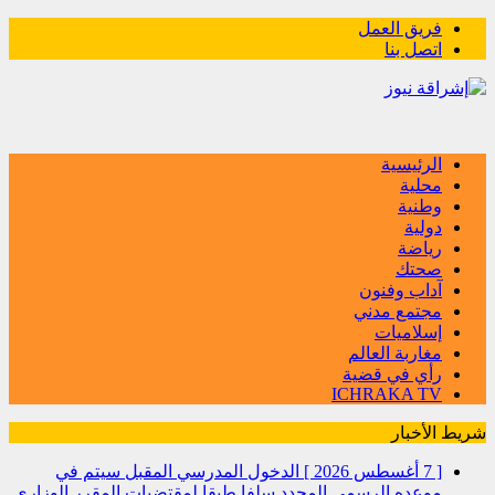
فريق العمل
اتصل بنا
الرئيسية
محلية
وطنية
دولية
رياضة
صحتك
آداب وفنون
مجتمع مدني
إسلاميات
مغاربة العالم
رأي في قضية
ICHRAKA TV
شريط الأخبار
[ 7 أغسطس 2026 ]
الدخول المدرسي المقبل سیتم في
موعده الرسمي المحدد سلفا طبقا لمقتضیات المقرر الوزاري