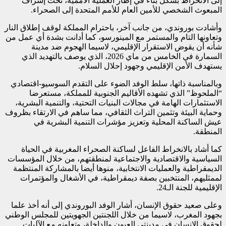
إلى الانخراط بشكل بناء في إطار العملية الأممية، تحت إشراف
المبعوث الشخصي للأمين العام للأمم المتحدة إلى الصحراء.
وأشادت بوروندي، من جانب آخر، باحترام المملكة لوقف إطلاق النار
وتعاونها التام والمستمر مع المينورسو، كما أدانت بشدة أي عمل من
شأنه أن يقوض الاستقرار الإقليمي، لاسيما الهجوم ضد مدينة
السمارة في الخامس من ماي 2026، الذي يوصف بالتهديد الذي
يستهدف الأمن الإقليمي وجهود إحلال السلام.
وبالمناسبة ذاتها، سلط الوفد الضوء على التقدم السوسيو-اقتصادي
“الملحوظ” الذي تشهده الأقاليم الجنوبية للمملكة، مستعرضا
الاستثمارات الهامة في مجالات البنيات التحتية، والتنمية البشرية،
وحماية البيئة وتثمين التراث الثقافي، مما ساهم في الارتقاء بظروف
عيش الساكنة المحلية وتعزيز مؤشرات التنمية البشرية في
المنطقة.
كما أشاد بالانخراط الفاعل لساكنة الصحراء المغربية في الحياة
السياسية والاقتصادية والاجتماعية لمنطقتهم، من خلال المؤسسات
الديمقراطية والعمليات الانتخابية، منوها أيضا بالمشاركة المنتظمة
لممثليهم، المنتخبين بصفة ديمقراطية، في الأشغال والمؤتمرات
الإقليمية للجنة الـ24.
وعلى صعيد حقوق الإنسان، أشار الوفد البوروندي إلى أنه أخذ علما
بجهود المغرب، لاسيما من خلال اللجنتين الجهويتين للمجلس الوطني
لحقوق الإنسان في مدينتي العيون والداخلة، وتعاونه مع الآليات