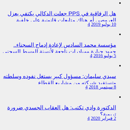
هل الرفاقية في PPS جعلت الدكالي يكتفي بعزل
العروصي أم هناك متابعات قانونية على خلفية
10 يوليو 2019
4
اختلالات التسيير بمندوبية سيدي سليمان
مؤسسة محمد السادس لإعادة إدماج السجناء..
جهود جبارة ومبادرات ناجعة لأنسنة الوسط السجني
5 يوليو 2016
4
سيدي سليمان: مسؤول كبير يستغل نفوده وسلطته
وتستفيد شركته من مشاريع القطاع
8 سبتمبر 2018
4
الدكتورة وادي تكتب: هل العقاب الجسدي ضرورة
تربوية؟
2 فبراير 2020
4