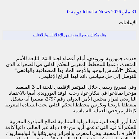
31 مايو 2026
Ichraka News
دولية
0
الإعلانات
هنا يمكنك وضع المزيد من الإعلانات واللافتات
جددت جمهورية بوروندي، أمام أعضاء لجنة الـ24 التابعة للأمم
المتحدة، دعمها للمخطط المغربي للحكم الذاتي في الصحراء، الذي
يشكل “الأساس الوحيد والأوحد الجاد وذا المصداقية والواقعي”
للتوصل إلى حل سياسي دائم لهذا النزاع الإقليمي.
وفي تصريح رسمي خلال المؤتمر الإقليمي للجنة الـ24 المنعقد
مؤخرا بماناغوا في نيكاراغوا، رحب الوفد البوروندي أيضا بالاعتماد
التاريخي لقرار مجلس الأمن الدولي رقم 2797، معتبرا أنه يشكل
منعطفا تاريخيا ويكرس مخطط الحكم الذاتي تحت السيادة المغربية
كإطار مرجعي للعملية السياسية.
كما أبرز الوفد الدينامية الدولية المتنامية لصالح المبادرة المغربية
للحكم الذاتي، التي تدعمها أزيد من 130 دولة عبر العالم، داعيا كافة
الأطراف المعنية، وهي المغرب والجزائر وموريتانيا و”البوليساريو”،