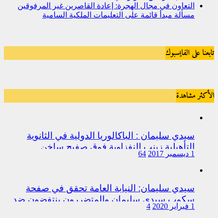
التعاون في مجال الهجرة: إعادة القاصرين غير المرفوقين
مسألة مبدأ قائمة على التعليمات الملكية السامية
تابعنا على الفايسبوك
الأكثر مشاهدة
سيدي سليمان : الباكالوريا الدولية في الثانوية
التأهيلية زينب النفزاوية فوق صفيح ساخن
1 ديسمبر 2017
64
سيدي سليمان: النيابة العامة تحقق في صفحة
سكوب سيدي سليمان والمتضررون ينتفضون ضد
1 فبراير 2020
4
المتورطين من رجال الشرطة