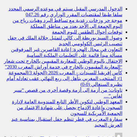
الدخول المدرسي المقبل سیتم في موعده الرسمي المحدد
سلفا طبقا لمقتضیات المقرر الوزاري رقم 047.26
موجة حر وزخات رعدية مع تساقط البرد وهبات رياح من
اليوم الجمعة إلى الأحد بعدد من مناطق المملكة
توقعات أحوال الطقس لليوم الجمعة
وصول السيد بوريطة إلى كالي لتمثيل جلالة الملك في حفل
تنصيب الرئيس الكولومبي الجديد
التعاون في مجال الهجرة: إعادة القاصرين غير المرفوقين
مسألة مبدأ قائمة على التعليمات الملكية السامية
الاحتفال باليوم الوطني للمغاربة المقيمين بالخارج تحت شعار
“المغاربة المقيمون بالخارج في خدمة أوراش المغرب 2030”
كأس إفريقيا للسيدات – المغرب 2026 (الجولة 3/المجموعة
1): المنتخب المغربي يتأهل إلى ربع النهائي عقب تعادله أمام
نظيره السنغالي (0-0)
تاونات: من أزمة إلى أزمة وقصة أخرى من قصص “سير
لفاس”…
المعهد الوطني لتكوين الأطر التابع للمندوبية العامة لإدارة
السجون وإعادة الإدماج يحصل على شهادة الاعتماد من
الجمعية الأمريكية للسجون
سفارة المغرب في قطر تنظم حفل استقبال بمناسبة عيد
العرش المجيد