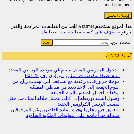
time I comment.
هذا الموقع يستخدم Akismet للحدّ من التعليقات المزعجة والغير
مرغوبة.
تعرّف على كيفية معالجة بيانات تعليقك
.
البحث عن:
أحدث المقالات
الدخول المدرسي المقبل سیتم في موعده الرسمي المحدد
سلفا طبقا لمقتضیات المقرر الوزاري رقم 047.26
موجة حر وزخات رعدية مع تساقط البرد وهبات رياح من
اليوم الجمعة إلى الأحد بعدد من مناطق المملكة
توقعات أحوال الطقس لليوم الجمعة
وصول السيد بوريطة إلى كالي لتمثيل جلالة الملك في حفل
تنصيب الرئيس الكولومبي الجديد
التعاون في مجال الهجرة: إعادة القاصرين غير المرفوقين
مسألة مبدأ قائمة على التعليمات الملكية السامية