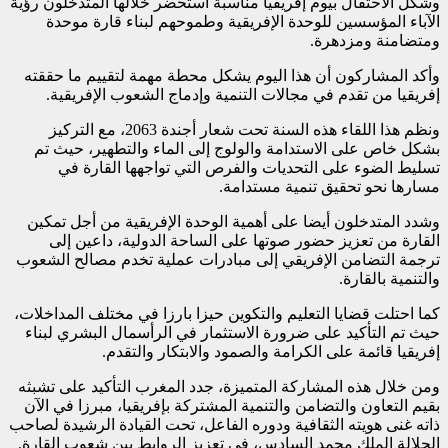
وشكل الاحتفال بيوم إفريقيا مناسبة استحضر خلالها المتدخلون رؤية
الآباء المؤسسين للوحدة الإفريقية وطموحهم لبناء قارة موحدة
ومتضامنة ومزدهرة.
وأكد المشاركون أن هذا اليوم يشكل محطة مهمة لتقييم ما حققته
إفريقيا من تقدم في مجالات التنمية وإدماج الشعوب الإفريقية.
ونظم هذا اللقاء هذه السنة تحت شعار أجندة 2063، مع التركيز
بشكل خاص على الاستدامة والولوج إلى الماء والتطهير، حيث تم
تسليط الضوء على التحديات والفرص التي تواجهها القارة في
مسارها نحو تحقيق تنمية مستدامة.
وشدد المتدخلون أيضا على أهمية الوحدة الإفريقية من أجل تمكين
القارة من تعزيز حضور صوتها على الساحة الدولية، داعين إلى
ترجمة التضامن الإفريقي إلى مبادرات عملية تخدم مصالح الشعوب
والتنمية بالقارة.
كما احتلت قضايا التعليم والتكوين حيزا بارزا في مختلف المداخلات،
حيث تم التأكيد على ضرورة الاستثمار في الرأسمال البشري لبناء
إفريقيا قائمة على الكرامة والصمود والابتكار والتقدم.
ومن خلال هذه المشاركة المتميزة، جدد المغرب التأكيد على تشبثه
بقيم التعاون والتضامن والتنمية المشتركة بإفريقيا، مبرزا في الآن
ذاته غنى هويته الثقافية ودوره الفاعل، تحت القيادة الرشيدة لصاحب
الجلالة الملك محمد السادس، في تعزيز الروابط بين شعوب القارة.