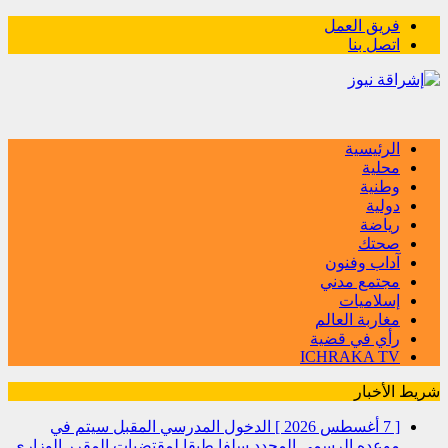
فريق العمل
اتصل بنا
الرئيسية
محلية
وطنية
دولية
رياضة
صحتك
آداب وفنون
مجتمع مدني
إسلاميات
مغاربة العالم
رأي في قضية
ICHRAKA TV
شريط الأخبار
[ 7 أغسطس 2026 ]
الدخول المدرسي المقبل سیتم في
موعده الرسمي المحدد سلفا طبقا لمقتضیات المقرر الوزاري