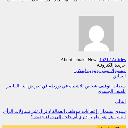
About Ichraka News
15212 Articles
جريدة إلكترونية
فيسبوك
تويتر
يوتيوب
لينكدن
السابق
سطات: توقيف شخص للاشتباه في تورطه في تعريض ابنه القاصر
للعنف الجسدي
التالي
سيدي سليمان: إعفاءات موظفي العمالة لا تزال تثير تساؤلات الرأي
العام.. هل هو تطهير إداري أم حاجة إلى دماء جديدة؟