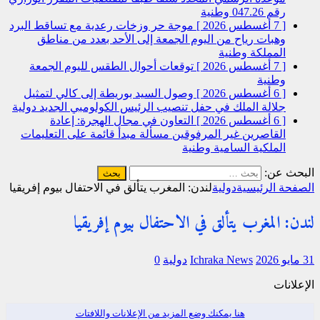
رقم 047.26
وطنية
[ 7 أغسطس 2026 ]
موجة حر وزخات رعدية مع تساقط البرد
وهبات رياح من اليوم الجمعة إلى الأحد بعدد من مناطق
المملكة
وطنية
[ 7 أغسطس 2026 ]
توقعات أحوال الطقس لليوم الجمعة
وطنية
[ 6 أغسطس 2026 ]
وصول السيد بوريطة إلى كالي لتمثيل
جلالة الملك في حفل تنصيب الرئيس الكولومبي الجديد
دولية
[ 6 أغسطس 2026 ]
التعاون في مجال الهجرة: إعادة
القاصرين غير المرفوقين مسألة مبدأ قائمة على التعليمات
الملكية السامية
وطنية
البحث عن:
الصفحة الرئيسية
دولية
لندن: المغرب يتألق في الاحتفال بيوم إفريقيا
لندن: المغرب يتألق في الاحتفال بيوم إفريقيا
31 مايو 2026
Ichraka News
دولية
0
الإعلانات
هنا يمكنك وضع المزيد من الإعلانات واللافتات