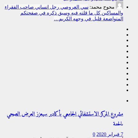
محوح محمد:
سي العروصي رجل انساني صاحب الفقراء
والمساكين كل ما قلته فيه وسبق ذكره في صفحتكم
المتواضعة قليل في وجهه الكريم…
مشروع المركز الاستشفائي الجامعي بأكادير سيعزز العرض الصحي
بالجهة
7 فبراير 2020
0