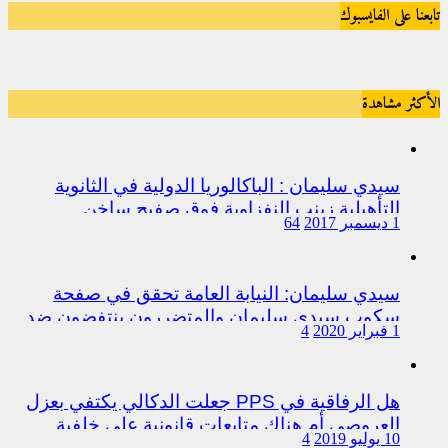
تابعنا على الفايسبوك
الأكثر مشاهدة
سيدي سليمان : الباكالوريا الدولية في الثانوية
التأهيلية زينب النفزاوية فوق صفيح ساخن
1 ديسمبر 2017
64
سيدي سليمان: النيابة العامة تحقق في صفحة
سكوب سيدي سليمان والمتضررون ينتفضون ضد
1 فبراير 2020
4
المتورطين من رجال الشرطة
هل الرفاقية في PPS جعلت الدكالي يكتفي بعزل
العروصي أم هناك متابعات قانونية على خلفية
10 يوليو 2019
4
اختلالات التسيير بمندوبية سيدي سليمان