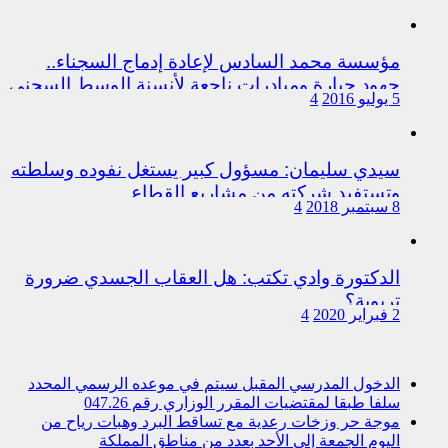
مؤسسة محمد السادس لإعادة إدماج السجناء..
جهود جبارة ومبادرات ناجعة لأنسنة الوسط السجني
5 يوليو 2016
4
سيدي سليمان: مسؤول كبير يستغل نفوده وسلطته
وتستفيد شركته من مشاريع القطاع
8 سبتمبر 2018
4
الدكتورة وادي تكتب: هل العقاب الجسدي ضرورة
تربوية؟
2 فبراير 2020
4
الدخول المدرسي المقبل سیتم في موعده الرسمي المحدد
سلفا طبقا لمقتضیات المقرر الوزاري رقم 047.26
موجة حر وزخات رعدية مع تساقط البرد وهبات رياح من
اليوم الجمعة إلى الأحد بعدد من مناطق المملكة