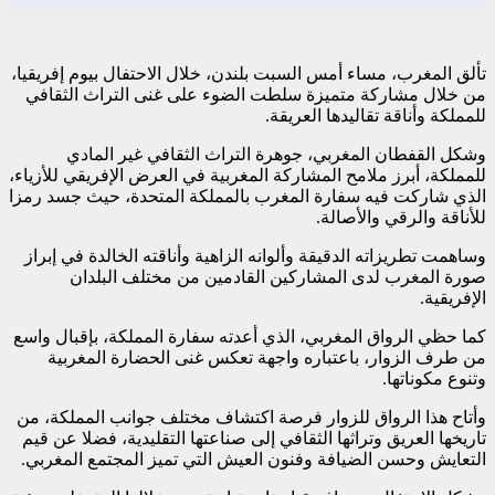
تألق المغرب، مساء أمس السبت بلندن، خلال الاحتفال بيوم إفريقيا،
من خلال مشاركة متميزة سلطت الضوء على غنى التراث الثقافي
للمملكة وأناقة تقاليدها العريقة.
وشكل القفطان المغربي، جوهرة التراث الثقافي غير المادي
للمملكة، أبرز ملامح المشاركة المغربية في العرض الإفريقي للأزياء،
الذي شاركت فيه سفارة المغرب بالمملكة المتحدة، حيث جسد رمزا
للأناقة والرقي والأصالة.
وساهمت تطريزاته الدقيقة وألوانه الزاهية وأناقته الخالدة في إبراز
صورة المغرب لدى المشاركين القادمين من مختلف البلدان
الإفريقية.
كما حظي الرواق المغربي، الذي أعدته سفارة المملكة، بإقبال واسع
من طرف الزوار، باعتباره واجهة تعكس غنى الحضارة المغربية
وتنوع مكوناتها.
وأتاح هذا الرواق للزوار فرصة اكتشاف مختلف جوانب المملكة، من
تاريخها العريق وتراثها الثقافي إلى صناعتها التقليدية، فضلا عن قيم
التعايش وحسن الضيافة وفنون العيش التي تميز المجتمع المغربي.