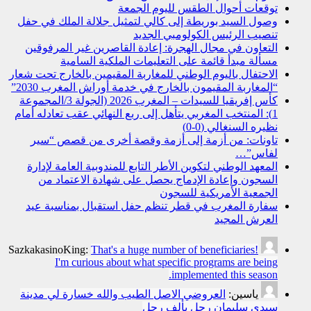
توقعات أحوال الطقس لليوم الجمعة
وصول السيد بوريطة إلى كالي لتمثيل جلالة الملك في حفل
تنصيب الرئيس الكولومبي الجديد
التعاون في مجال الهجرة: إعادة القاصرين غير المرفوقين
مسألة مبدأ قائمة على التعليمات الملكية السامية
الاحتفال باليوم الوطني للمغاربة المقيمين بالخارج تحت شعار
“المغاربة المقيمون بالخارج في خدمة أوراش المغرب 2030”
كأس إفريقيا للسيدات – المغرب 2026 (الجولة 3/المجموعة
1): المنتخب المغربي يتأهل إلى ربع النهائي عقب تعادله أمام
نظيره السنغالي (0-0)
تاونات: من أزمة إلى أزمة وقصة أخرى من قصص “سير
لفاس”…
المعهد الوطني لتكوين الأطر التابع للمندوبية العامة لإدارة
السجون وإعادة الإدماج يحصل على شهادة الاعتماد من
الجمعية الأمريكية للسجون
سفارة المغرب في قطر تنظم حفل استقبال بمناسبة عيد
العرش المجيد
SazkakasinoKing:
That's a huge number of beneficiaries!
I'm curious about what specific programs are being
implemented this season.
ياسين:
العروضي الاصل الطيب والله خسارة لي مدينة
سيدي سليمان رجل بألف رجل