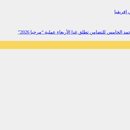
 إفريقيا
خامس للتضامن تطلق غدا الأربعاء عملية “مرحبا 2026”