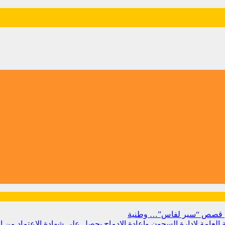
 من قصص “سير لفاس”…
وطنية
بية العامة لإدارة السجون وإعادة الإدماج يحصل على شهادة الاعتماد من 