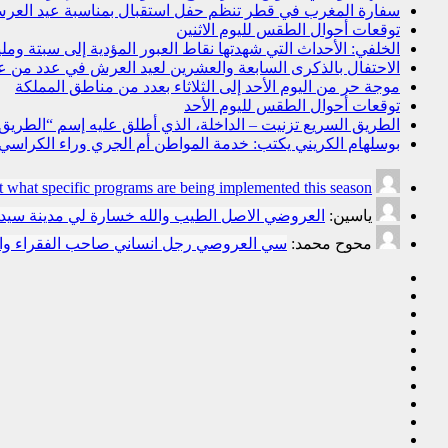
سفارة المغرب في قطر تنظم حفل استقبال بمناسبة عيد العرش
توقعات أحوال الطقس لليوم الاثنين
الخلفي: الأحداث التي شهدتها نقاط العبور المؤدية إلى سبتة و
الاحتفال بالذكرى السابعة والعشرين لعيد العرش في عدد من 
موجة حر من اليوم الأحد إلى الثلاثاء بعدد من مناطق المملكة
توقعات أحوال الطقس لليوم الأحد
الطريق السريع تزنيت – الداخلة، الذي أطلق عليه إسم “الطريق ال
بوسلهام الكريني يكتب: خدمة المواطن أم الجري وراء الكراسي؟ ا
t what specific programs are being implemented this season.
ياسين:
العروضي الاصل الطيب والله خسارة لي مدينة سي
محوح محمد:
سي العروصي رجل انساني صاحب الفقراء وال