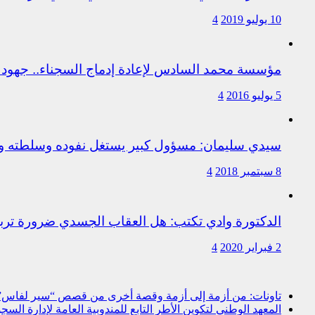
10 يوليو 2019
4
مؤسسة محمد السادس لإعادة إدماج السجناء.. جهود 
5 يوليو 2016
4
سيدي سليمان: مسؤول كبير يستغل نفوده وسلطته وت
8 سبتمبر 2018
4
الدكتورة وادي تكتب: هل العقاب الجسدي ضرورة ترب
2 فبراير 2020
4
تاونات: من أزمة إلى أزمة وقصة أخرى من قصص “سير لفاس
المعهد الوطني لتكوين الأطر التابع للمندوبية العامة لإدارة ال