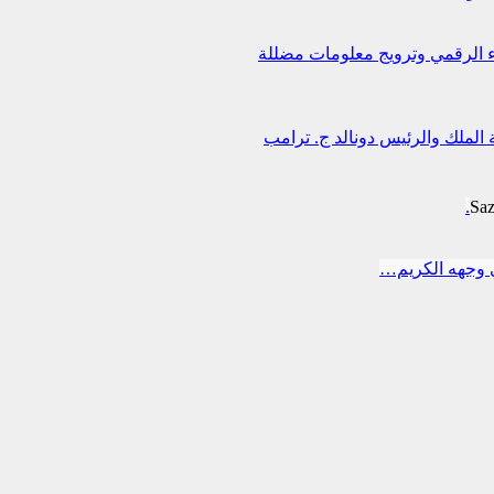
اء الرقمي وترويج معلومات مضللة
 الملك والرئيس دونالد ج. ترامب
Sa
 وجهه الكريم…