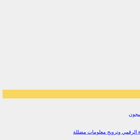
لسجون
اء الرقمي وترويج معلومات مضللة