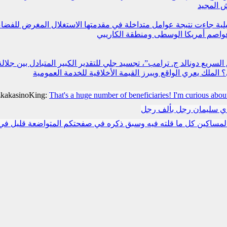
 المجيد
مليلية جاءت نتيجة عوامل متداخلة في مقدمتها الاستغلال المغرض للفض
عواصم أمريكا الوسطى ومنطقة الكاريبي
سريع دونالد ج. ترامب”، تجسيد جلي للتقدير الكبير المتبادل بين جلالة
لملك يعري الواقع ويبرز القيمة الأخلاقية للخدمة العمومية
zkakasinoKing:
That's a huge number of beneficiaries! I'm curious abou
دي سليمان رجل بألف رجل
مساكين كل ما قلته فيه وسبق ذكره في صفحتكم المتواضعة قليل في