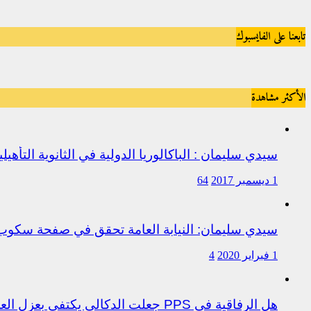
تابعنا على الفايسبوك
الأكثر مشاهدة
سيدي سليمان : الباكالوريا الدولية في الثانوية التأه
1 ديسمبر 2017
64
سيدي سليمان: النيابة العامة تحقق في صفحة سكو
1 فبراير 2020
4
هل الرفاقية في PPS جعلت الدكالي يكتفي بعزل العروصي أم هناك متابعات قانونية على خلفية اختلالات التسيير بمندوبية سيدي سليمان