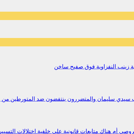
يلية زينب النفزاوية فوق صفيح ساخن
ب سيدي سليمان والمتضررون ينتفضون ضد المتورطين من 