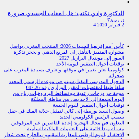
الدكتورة وادي تكتب: هل العقاب الجسدي ضرورة
تربوية؟
2 فبراير 2020
4
كأس أمم إفريقيا للسيدات 2026: المنتخب المغربي يواصل
مشواره المتميز بالتأهل إلى المربع الذهبي و يحجز تذكرة
العبور إلى مونديال البرازيل 2027
توقعات أحوال الطقس ليومه الأحد
كولومبيا تعلن تغييرا في موقفها وتعترف بسيادة المغرب على
صحرائه
الدخول المدرسي المقبل سیتم في موعده الرسمي المحدد
سلفا طبقا لمقتضیات المقرر الوزاري رقم 047.26
موجة حر وزخات رعدية مع تساقط البرد وهبات رياح من
اليوم الجمعة إلى الأحد بعدد من مناطق المملكة
توقعات أحوال الطقس لليوم الجمعة
وصول السيد بوريطة إلى كالي لتمثيل جلالة الملك في حفل
تنصيب الرئيس الكولومبي الجديد
التعاون في مجال الهجرة: إعادة القاصرين غير المرفوقين
مسألة مبدأ قائمة على التعليمات الملكية السامية
الاحتفال باليوم الوطني للمغاربة المقيمين بالخارج تحت شعار