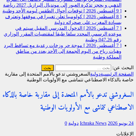
الذهبي و يحجز تذكرة العبور إلى مونديال البرازيل 2027
رياضة
[ 9 أغسطس 2026 ]
توقعات أحوال الطقس ليومه الأحد
وطنية
[ 8 أغسطس 2026 ]
كولومبيا تعلن تغييرا في موقفها وتعترف
بسيادة المغرب على صحرائه
دولية
[ 7 أغسطس 2026 ]
الدخول المدرسي المقبل سیتم في
موعده الرسمي المحدد سلفا طبقا لمقتضیات المقرر الوزاري
رقم 047.26
وطنية
[ 7 أغسطس 2026 ]
موجة حر وزخات رعدية مع تساقط البرد
وهبات رياح من اليوم الجمعة إلى الأحد بعدد من مناطق
المملكة
وطنية
البحث عن:
الصفحة الرئيسية
دولية
السغروشني تدعو بالأمم المتحدة إلى مقاربة
خاصة بالذكاء الاصطناعي تتماشى مع الأولويات الوطنية
السغروشني تدعو بالأمم المتحدة إلى مقاربة خاصة بالذكاء
الاصطناعي تتماشى مع الأولويات الوطنية
24 يونيو 2026
Ichraka News
دولية
0
الإعلانات