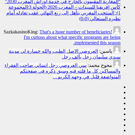
“المغاربة المقيمون بالخارج في خدمة أوراش المغرب 2030”
كأس إفريقيا للسيدات – المغرب 2026 (الجولة 3/المجموعة
1): المنتخب المغربي يتأهل إلى ربع النهائي عقب تعادله أمام
نظيره السنغالي (0-0)
SazkakasinoKing:
That's a huge number of beneficiaries!
I'm curious about what specific programs are being
implemented this season.
ياسين:
العروضي الاصل الطيب والله خسارة لي مدينة
سيدي سليمان رجل بألف رجل
محوح محمد:
سي العروصي رجل انساني صاحب الفقراء
والمساكين كل ما قلته فيه وسبق ذكره في صفحتكم
المتواضعة قليل في وجهه الكريم…