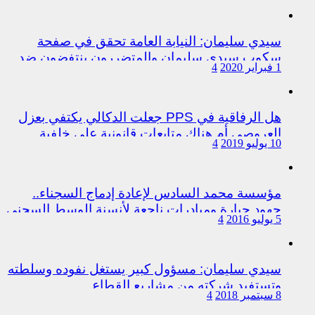
سيدي سليمان: النيابة العامة تحقق في صفحة
سكوب سيدي سليمان والمتضررون ينتفضون ضد
1 فبراير 2020
4
المتورطين من رجال الشرطة
هل الرفاقية في PPS جعلت الدكالي يكتفي بعزل
العروصي أم هناك متابعات قانونية على خلفية
10 يوليو 2019
4
اختلالات التسيير بمندوبية سيدي سليمان
مؤسسة محمد السادس لإعادة إدماج السجناء..
جهود جبارة ومبادرات ناجعة لأنسنة الوسط السجني
5 يوليو 2016
4
سيدي سليمان: مسؤول كبير يستغل نفوده وسلطته
وتستفيد شركته من مشاريع القطاع
8 سبتمبر 2018
4