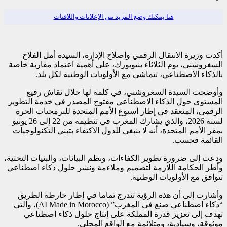
هنا يمكنك وضع المزيد من الإعلانات واللافتات
أكدت وزيرة الانتقال الرقمي وإصلاح الإدارة، السيدة أمل الفلاح
السغروشني، يوم الثلاثاء بنيويورك، على أهمية اعتماد مقاربة خاصة
بالذكاء الاصطناعي، تتماشى مع الأولويات الوطنية لكل بلد.
وأوضحت السيدة السغروشني، في كلمة لها خلال نقاش رفيع
المستوى حول الذكاء الاصطناعي مفتوح المصدر في خدمة التطوير
الرقمي، المنعقد في إطار أسبوع الأمم المتحدة للبرمجيات الحرة
لسنة 2026، والذي يشارك المغرب في تنظيمه من 22 إلى 26 يونيو
بمقر الأمم المتحدة، أنه لا ينبغي للدول الاكتفاء بتبني التكنولوجيات
القائمة فحسب.
ودعت إلى ضرورة تطوير الكفاءات، ونظم البيانات، والبنيات التحتية،
وأطر الحكامة اللازمة لتصميم وملاءمة ونشر حلول ذكاء اصطناعي
تتوافق مع الأولويات الوطنية.
وأشارت إلى أن هذه الرؤية تندرج تماما في إطار خارطة الطريق
“ذكاء اصطناعي صنع في المغرب” (AI Made in Morocco)، والتي
تهدف إلى تعزيز قدرة المملكة على إنتاج حلول ذكاء اصطناعي
موثوقة، وسيادية، ومتلائمة مع الواقع المحلي.