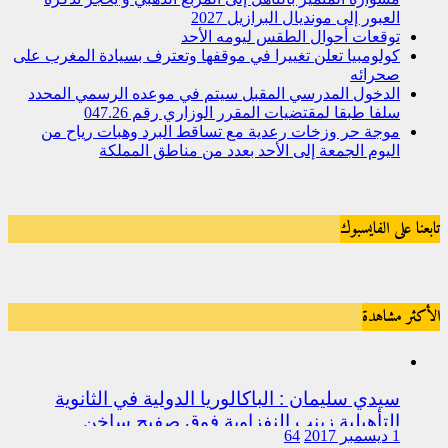
العبور إلى مونديال البرازيل 2027
توقعات أحوال الطقس ليومه الأحد
كولومبيا تعلن تغييرا في موقفها وتعترف بسيادة المغرب على
صحرائه
الدخول المدرسي المقبل سیتم في موعده الرسمي المحدد
سلفا طبقا لمقتضیات المقرر الوزاري رقم 047.26
موجة حر وزخات رعدية مع تساقط البرد وهبات رياح من
اليوم الجمعة إلى الأحد بعدد من مناطق المملكة
تابعنا على الفايسبوك
الأكثر مشاهدة
سيدي سليمان : الباكالوريا الدولية في الثانوية
التأهيلية زينب النفزاوية فوق صفيح ساخن
1 ديسمبر 2017
64