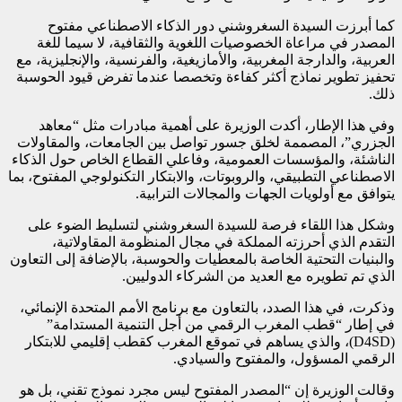
كما أبرزت السيدة السغروشني دور الذكاء الاصطناعي مفتوح
المصدر في مراعاة الخصوصيات اللغوية والثقافية، لا سيما للغة
العربية، والدارجة المغربية، والأمازيغية، والفرنسية، والإنجليزية، مع
تحفيز تطوير نماذج أكثر كفاءة وتخصصا عندما تفرض قيود الحوسبة
ذلك.
وفي هذا الإطار، أكدت الوزيرة على أهمية مبادرات مثل “معاهد
الجزري”، المصممة لخلق جسور تواصل بين الجامعات، والمقاولات
الناشئة، والمؤسسات العمومية، وفاعلي القطاع الخاص حول الذكاء
الاصطناعي التطبيقي، والروبوتات، والابتكار التكنولوجي المفتوح، بما
يتوافق مع أولويات الجهات والمجالات الترابية.
وشكل هذا اللقاء فرصة للسيدة السغروشني لتسليط الضوء على
التقدم الذي أحرزته المملكة في مجال المنظومة المقاولاتية،
والبنيات التحتية الخاصة بالمعطيات والحوسبة، بالإضافة إلى التعاون
الذي تم تطويره مع العديد من الشركاء الدوليين.
وذكرت، في هذا الصدد، بالتعاون مع برنامج الأمم المتحدة الإنمائي،
في إطار “قطب المغرب الرقمي من أجل التنمية المستدامة”
(D4SD)، والذي يساهم في تموقع المغرب كقطب إقليمي للابتكار
الرقمي المسؤول، والمفتوح والسيادي.
وقالت الوزيرة إن “المصدر المفتوح ليس مجرد نموذج تقني، بل هو