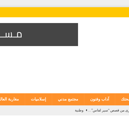
تك
آداب وفنون
مجتمع مدني
إسلاميات
مغاربة العال
 أخرى من قصص “سير لفاس”…
وطنية
للمندوبية العامة لإدارة السجون وإعادة الإدماج يحصل على شهادة الاعتماد من