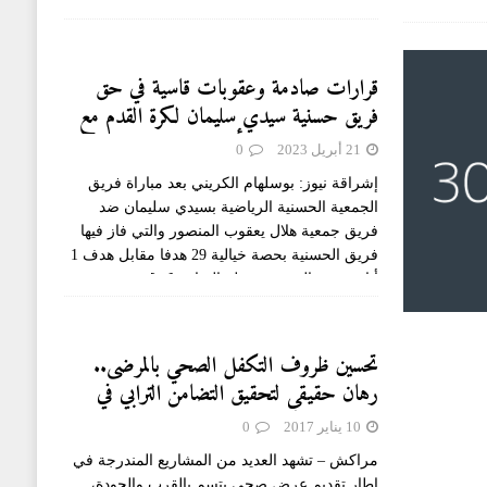
الدوري الافريقي لكرة القدم، واللتين كان
[...]
قرارات صادمة وعقوبات قاسية في حق
فريق حسنية سيدي سليمان لكرة القدم مع
النزول إلى القسم الأخير من منافسات
21 أبريل 2023
0
العصبة الجهوية
إشراقة نيوز: بوسلهام الكريني بعد مباراة فريق
الجمعية الحسنية الرياضية بسيدي سليمان ضد
فريق جمعية هلال يعقوب المنصور والتي فاز فيها
فريق الحسنية بحصة خيالية 29 هدفا مقابل هدف 1
أثارت هذه النتيجة حفيظة الشارع
[...]
تحسين ظروف التكفل الصحي بالمرضى..
رهان حقيقي لتحقيق التضامن الترابي في
المجال الصحي
10 يناير 2017
0
مراكش – تشهد العديد من المشاريع المندرجة في
إطار تقديم عرض صحي يتسم بالقرب والجودة،