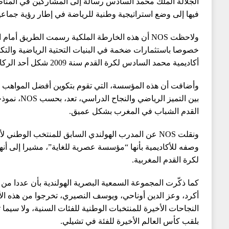
الجلالة الملك محمد السادس رسالة إلى المشاركين في المناظ
فيها إلى وضع استراتيجية وطنية للرياضة في إطار رؤية جماع
ولاحظت NOS أن هذه الخارطة الملكية رسمت الطريق أم
خصوصا باستثمارات ضخمة في البنيات التحتية الرياضية والتك
أكاديمية محمد السادس لكرة القدم سنة 2009 شكل أحد الركائز الأساسية لهذا التحول.
وأضافت أن هذه المؤسسة، التي تقوم بتكوين أفضل المواهب الش
بين التميز الري
القدم الشباب في المغرب بشكل عميق.
وصفه للأكاديمية بأنها “مؤسسة عصرية للغاية”، مشيرا إلى أ
لكرة القدم المغربية.
كما ذكّرت المجموعة السمعية البصرية الهولندية بأن عددا من ا
أكرد، وعز الدين أوناحي، ويوسف النصيري، تخرجوا من هذه الأ
بلقب كأس العالم الأخيرة للفئة في تشيلي.