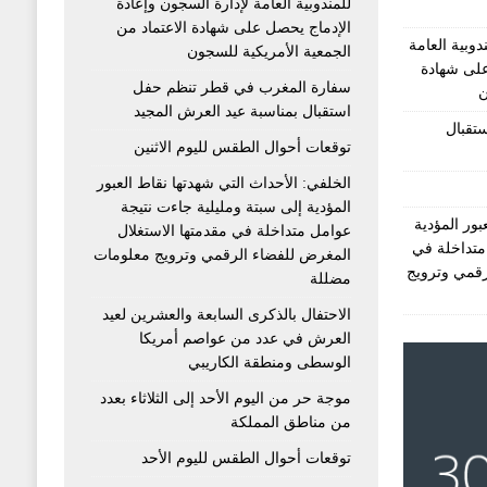
للمندوبية العامة لإدارة السجون وإعادة
الإدماج يحصل على شهادة الاعتماد من
دوبية العامة
الجمعية الأمريكية للسجون
على شهادة
سفارة المغرب في قطر تنظم حفل
ن
استقبال بمناسبة عيد العرش المجيد
تقبال
توقعات أحوال الطقس لليوم الاثنين
الخلفي: الأحداث التي شهدتها نقاط العبور
المؤدية إلى سبتة ومليلية جاءت نتيجة
بور المؤدية
عوامل متداخلة في مقدمتها الاستغلال
متداخلة في
المغرض للفضاء الرقمي وترويج معلومات
رقمي وترويج
مضللة
الاحتفال بالذكرى السابعة والعشرين لعيد
العرش في عدد من عواصم أمريكا
الوسطى ومنطقة الكاريبي
موجة حر من اليوم الأحد إلى الثلاثاء بعدد
من مناطق المملكة
توقعات أحوال الطقس لليوم الأحد