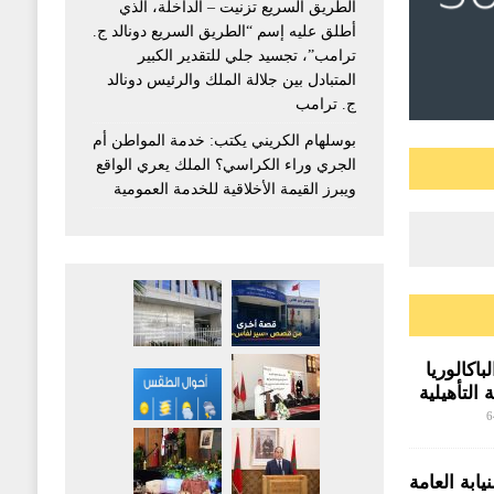
الطريق السريع تزنيت – الداخلة، الذي
أطلق عليه إسم “الطريق السريع دونالد ج.
ترامب”، تجسيد جلي للتقدير الكبير
المتبادل بين جلالة الملك والرئيس دونالد
ج. ترامب
بوسلهام الكريني يكتب: خدمة المواطن أم
الجري وراء الكراسي؟ الملك يعري الواقع
ويبرز القيمة الأخلاقية للخدمة العمومية
اكالوريا
 التأهيلية
وق صفيح
6
ابة العامة