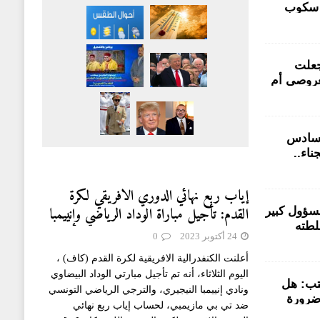
 سكوب
لمتضررون
تورطين من
فاقية في PPS جعلت
عروصي أم
لى خلفية
بية سيدي
سادس
ناء..
رات ناجعة
سجني
إياب ربع نهائي الدوري الافريقي لكرة
القدم: تأجيل مباراة الوداد الرياضي وإنييمبا
سؤول كبير
لطته
النيجيري الى بعد غد الخميس
24 أكتوبر 2023
0
ن مشاريع
أعلنت الكنفدرالية الافريقية لكرة القدم (كاف) ،
اليوم الثلاثاء، أنه تم تأجيل مبارتي الوداد البيضاوي
تب: هل
ونادي إنييمبا النيجيري، والترجي الرياضي التونسي
ضرورة
ضد تي بي مازيمبي، لحساب إياب ربع نهائي