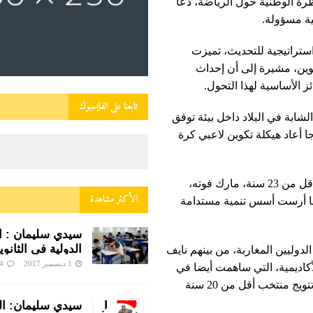
رة الوطنية حول الرياضة، دعا
ية مسؤولة.
ام استراتيجية للتحديث، تميزت
وين، مشيرة إلى أن إحداث
تابعنا على الفايسبوك
ابة في البلاد داخل بيئة توفق
اضي والنجاح الدراسي، تعد، بحسب NOS، نموذجا أعاد هيكلة تكوين لاعبي كرة
ونقلت NOS عن المدرب الهولندي السابق للمنتخب الوطني لأقل من 23 سنة، مارك فوته،
الأكثر مشاهدة
نها أرست أسس تنمية مستدامة
سيدي سليمان : الب
الدولية في الثانوية
لدوليين المغاربة، من بينهم نايف
زينب النفزاوية ف
1 ديسمبر 2017
4
كاديمية، التي ساهمت أيضا في
ساخن
النجاحات الأخيرة للمنتخبات الوطنية للفئات السنية، ولا سيما تتويج منتخب أقل من 20 سنة
سيدي سليمان: الني