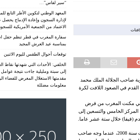
“سير لفاس”…
المعهد الوطني لتكوين الأطر التابع للمن
لإدارة السجون وإعادة الإدماج يحصل 
الاعتماد من الجمعية الأمريكية للسجو
افتات
سفارة المغرب في قطر تنظم حفل اس
بمناسبة عيد العرش المجيد
توقعات أحوال الطقس لليوم الاثنين
الخلفي: الأحداث التي شهدتها نقاط الع
إلى سبتة ومليلية جاءت نتيجة عوامل 
مقدمتها الاستغلال المغرض للفضاء ال
لهولندية NOS الضوء على رؤية صاحب الجلالة الملك محمد
معلومات مضللة
القدم في الصعود اللافت لكرة
 القرارات الكبرى التي مكنت المغرب من فرض
المركز الخامس والتسعين إلى
دم (فيفا) خلال ستة عشر عاما.
وأوضحت المجموعة الإعلامية الهولندية أن نقطة التحول جاءت سنة 2008، عندما وجه صاحب