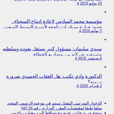
10 يوليو 2019
4
اختلالات التسيير بمندوبية سيدي سليمان
مؤسسة محمد السادس لإعادة إدماج السجناء..
جهود جبارة ومبادرات ناجعة لأنسنة الوسط السجني
5 يوليو 2016
4
سيدي سليمان: مسؤول كبير يستغل نفوده وسلطته
وتستفيد شركته من مشاريع القطاع
8 سبتمبر 2018
4
الدكتورة وادي تكتب: هل العقاب الجسدي ضرورة
تربوية؟
2 فبراير 2020
4
الدخول المدرسي المقبل سیتم في موعده الرسمي المحدد
سلفا طبقا لمقتضیات المقرر الوزاري رقم 047.26
موجة حر وزخات رعدية مع تساقط البرد وهبات رياح من