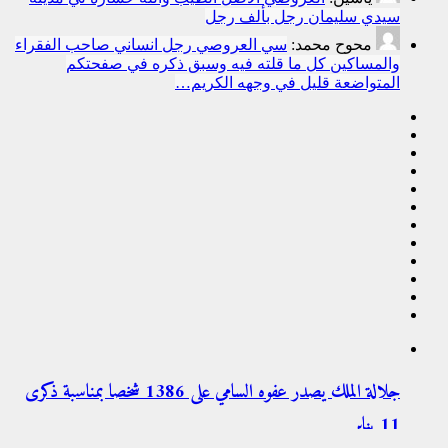
سيدي سليمان رجل بألف رجل
محوح محمد:
سي العروصي رجل انساني صاحب الفقراء
والمساكين كل ما قلته فيه وسبق ذكره في صفحتكم
المتواضعة قليل في وجهه الكريم…
جلالة الملك يصدر عفوه السامي على 1386 شخصا بمناسبة ذكرى
11 ینایر