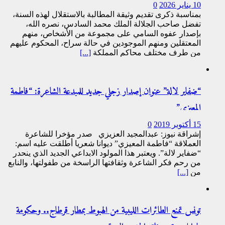
10 يناير 2026
0
بمناسبة ذكرى تقدیم وثیقة المطالبة بالاستقلال لھذه السنة،
تفضل صاحب الجلالة الملك محمد السادس، نصره الله،
بإصدار عفوه السامي على مجموعة من الأشخاص، منھم
المعتقلین ومنھم الموجودین في حالة سراح، المحكوم علیھم
من طرف مختلف محاكم المملكة
[...]
“ضفاير لالة” عنوان إصدار زجلي جديد للمبدعة الشاعرة: “فاطمة
المعيزي”
15 أكتوبر 2019
0
إشراقة نيوز: عبدالمجيد العزيزي صدر مؤخرا للشاعرة
العملاقة “فاطمة المعيزي” ديوانا شعريا أطلقت عليه اسم:
“ضفاير لالة”. ويعتبر هذا المولود الابداعي الجديد الذي ينحدر
من رحم فكر الشاعرة وثقافتها الراسخة من طفولتها، والنابع
من
[...]
تونس تمنع الطائرات الليبية من الهبوط بمطار قرطاج.. وحكومة