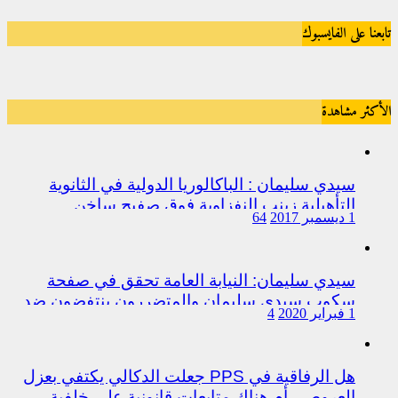
تابعنا على الفايسبوك
الأكثر مشاهدة
سيدي سليمان : الباكالوريا الدولية في الثانوية
التأهيلية زينب النفزاوية فوق صفيح ساخن
1 ديسمبر 2017
64
سيدي سليمان: النيابة العامة تحقق في صفحة
سكوب سيدي سليمان والمتضررون ينتفضون ضد
1 فبراير 2020
4
المتورطين من رجال الشرطة
هل الرفاقية في PPS جعلت الدكالي يكتفي بعزل
العروصي أم هناك متابعات قانونية على خلفية