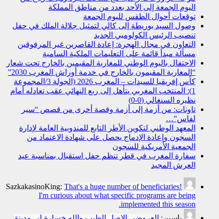
اليوم الجمعة إلى الأحد بعدد من مناطق المملكة
توقعات أحوال الطقس لليوم الجمعة
وصول السيد بوريطة إلى كالي لتمثيل جلالة الملك في حفل
تنصيب الرئيس الكولومبي الجديد
التعاون في مجال الهجرة: إعادة القاصرين غير المرفوقين
مسألة مبدأ قائمة على التعليمات الملكية السامية
الاحتفال باليوم الوطني للمغاربة المقيمين بالخارج تحت شعار
“المغاربة المقيمون بالخارج في خدمة أوراش المغرب 2030”
كأس إفريقيا للسيدات – المغرب 2026 (الجولة 3/المجموعة
1): المنتخب المغربي يتأهل إلى ربع النهائي عقب تعادله أمام
نظيره السنغالي (0-0)
تاونات: من أزمة إلى أزمة وقصة أخرى من قصص “سير
لفاس”…
المعهد الوطني لتكوين الأطر التابع للمندوبية العامة لإدارة
السجون وإعادة الإدماج يحصل على شهادة الاعتماد من
الجمعية الأمريكية للسجون
سفارة المغرب في قطر تنظم حفل استقبال بمناسبة عيد
العرش المجيد
SazkakasinoKing:
That's a huge number of beneficiaries!
I'm curious about what specific programs are being
implemented this season.
ياسين:
العروضي الاصل الطيب والله خسارة لي مدينة