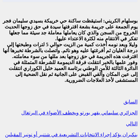
بوسلهام الكريني: استيقظت ساكنة حي خريبكة بسيدي سليمان فجر
يوم الجمعة على جريمة بشعة اقترفتها سيدة في حق زوجها الحديث
الخروج من السجن والذي كان يعاملها معاملة جد سيئة مما جعلها
تفكر في الانتقام منه لكثرة الاعتداء عليها.
وليلا وبعد نومه أخذت كمية من الزيت حوالي 5 لترات وطبختها إلى
درجة الغليان ثم أفرغتها عليه وهو نائم. واتصلت بالشرطة تخبرها أنها
اقترفت هذه الجريمة في حق زوجها بعد مللها من سوء معاملته.
وفور علمها بالخبر انتقلت فرقة الديمومة للشرطة المتمثلة في
الدائرة الثالثة للأمن الوطني برئاسة العميد خليل الكوراري انتقلت
إلى عين المكان وألقي القبض على الجانية ثم نقل الضحية إلى
المستشفى لأخذ العلاجات الضرورية.
السابق
الجزائري سليماني يقهر بورتو ويخطف الأضواء في البرتغال
التالي
بنكيران يؤكد إجراء الانتخابات التشريعية في شتنبر أو نونبر المقبلين