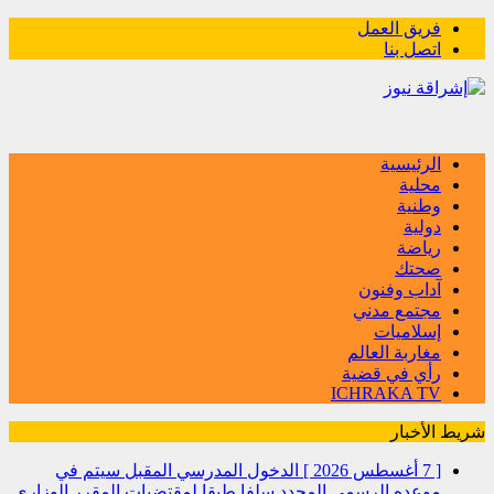
فريق العمل
اتصل بنا
الرئيسية
محلية
وطنية
دولية
رياضة
صحتك
آداب وفنون
مجتمع مدني
إسلاميات
مغاربة العالم
رأي في قضية
ICHRAKA TV
شريط الأخبار
[ 7 أغسطس 2026 ]
الدخول المدرسي المقبل سیتم في
موعده الرسمي المحدد سلفا طبقا لمقتضیات المقرر الوزاري