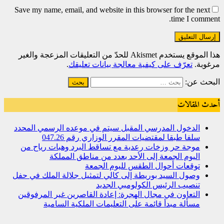
Save my name, email, and website in this browser for the next
time I comment.
هذا الموقع يستخدم Akismet للحدّ من التعليقات المزعجة والغير
مرغوبة.
تعرّف على كيفية معالجة بيانات تعليقك
.
البحث عن:
أحدث المقالات
الدخول المدرسي المقبل سیتم في موعده الرسمي المحدد
سلفا طبقا لمقتضیات المقرر الوزاري رقم 047.26
موجة حر وزخات رعدية مع تساقط البرد وهبات رياح من
اليوم الجمعة إلى الأحد بعدد من مناطق المملكة
توقعات أحوال الطقس لليوم الجمعة
وصول السيد بوريطة إلى كالي لتمثيل جلالة الملك في حفل
تنصيب الرئيس الكولومبي الجديد
التعاون في مجال الهجرة: إعادة القاصرين غير المرفوقين
مسألة مبدأ قائمة على التعليمات الملكية السامية