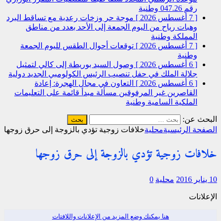
رقم 047.26
وطنية
[ 7 أغسطس 2026 ]
موجة حر وزخات رعدية مع تساقط البرد
وهبات رياح من اليوم الجمعة إلى الأحد بعدد من مناطق
المملكة
وطنية
[ 7 أغسطس 2026 ]
توقعات أحوال الطقس لليوم الجمعة
وطنية
[ 6 أغسطس 2026 ]
وصول السيد بوريطة إلى كالي لتمثيل
جلالة الملك في حفل تنصيب الرئيس الكولومبي الجديد
دولية
[ 6 أغسطس 2026 ]
التعاون في مجال الهجرة: إعادة
القاصرين غير المرفوقين مسألة مبدأ قائمة على التعليمات
الملكية السامية
وطنية
البحث عن:
الصفحة الرئيسية
محلية
خلافات زوجية تؤدي بالزوجة إلى حرق زوجها
خلافات زوجية تؤدي بالزوجة إلى حرق زوجها
10 يناير 2016
محلية
0
الإعلانات
هنا يمكنك وضع المزيد من الإعلانات واللافتات