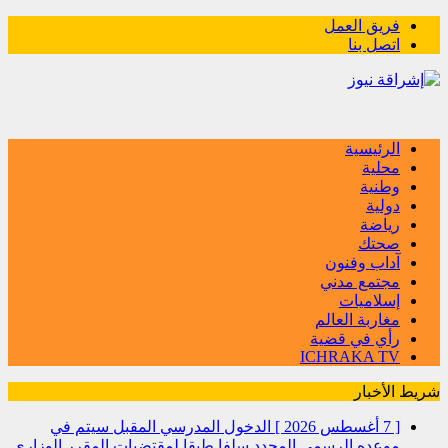
فريق العمل
اتصل بنا
الرئيسية
محلية
وطنية
دولية
رياضة
صحتك
آداب وفنون
مجتمع مدني
إسلاميات
مغاربة العالم
رأي في قضية
ICHRAKA TV
شريط الأخبار
[ 7 أغسطس 2026 ]
الدخول المدرسي المقبل سیتم في
موعده الرسمي المحدد سلفا طبقا لمقتضیات المقرر الوزاري