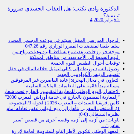
الدكتورة وادي تكتب: هل العقاب الجسدي ضرورة
تربوية؟
2 فبراير 2020
4
الدخول المدرسي المقبل سیتم في موعده الرسمي المحدد
سلفا طبقا لمقتضیات المقرر الوزاري رقم 047.26
موجة حر وزخات رعدية مع تساقط البرد وهبات رياح من
اليوم الجمعة إلى الأحد بعدد من مناطق المملكة
توقعات أحوال الطقس لليوم الجمعة
وصول السيد بوريطة إلى كالي لتمثيل جلالة الملك في حفل
تنصيب الرئيس الكولومبي الجديد
التعاون في مجال الهجرة: إعادة القاصرين غير المرفوقين
مسألة مبدأ قائمة على التعليمات الملكية السامية
الاحتفال باليوم الوطني للمغاربة المقيمين بالخارج تحت شعار
“المغاربة المقيمون بالخارج في خدمة أوراش المغرب 2030”
كأس إفريقيا للسيدات – المغرب 2026 (الجولة 3/المجموعة
1): المنتخب المغربي يتأهل إلى ربع النهائي عقب تعادله أمام
نظيره السنغالي (0-0)
تاونات: من أزمة إلى أزمة وقصة أخرى من قصص “سير
لفاس”…
المعهد الوطني لتكوين الأطر التابع للمندوبية العامة لإدارة