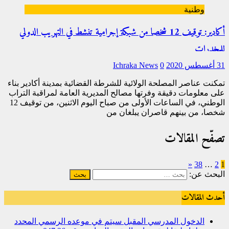
وطنية
أكادير: توقيف 12 شخصا من شبكة إجرامية تنشط في التهريب الدولي
للمخدرات
31 أغسطس 2020
0
Ichraka News
تمكنت عناصر المصلحة الولائية للشرطة القضائية بمدينة أكادير بناء
على معلومات دقيقة وفرتها مصالح المديرية العامة لمراقبة التراب
الوطني، في الساعات الأولى من صباح اليوم الاثنين، من توقيف 12
شخصا، من بينهم قاصران يبلغان من
[…]
تصفّح المقالات
«
38
…
2
1
البحث عن:
أحدث المقالات
الدخول المدرسي المقبل سیتم في موعده الرسمي المحدد