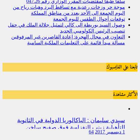
سلفا طبقا لمقتضیات المقرر الوزاري رقم 047.26
موجة حر وزخات رعدية مع تساقط البرد وهبات رياح من
اليوم الجمعة إلى الأحد بعدد من مناطق المملكة
توقعات أحوال الطقس لليوم الجمعة
وصول السيد بوريطة إلى كالي لتمثيل جلالة الملك في حفل
تنصيب الرئيس الكولومبي الجديد
التعاون في مجال الهجرة: إعادة القاصرين غير المرفوقين
مسألة مبدأ قائمة على التعليمات الملكية السامية
تابعنا على الفايسبوك
الأكثر مشاهدة
سيدي سليمان : الباكالوريا الدولية في الثانوية
التأهيلية زينب النفزاوية فوق صفيح ساخن
1 ديسمبر 2017
64