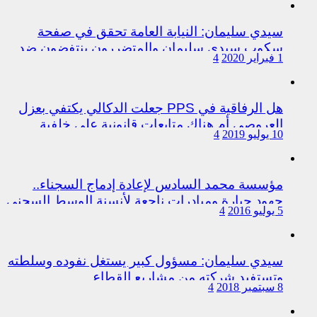
سيدي سليمان: النيابة العامة تحقق في صفحة
سكوب سيدي سليمان والمتضررون ينتفضون ضد
1 فبراير 2020
4
المتورطين من رجال الشرطة
هل الرفاقية في PPS جعلت الدكالي يكتفي بعزل
العروصي أم هناك متابعات قانونية على خلفية
10 يوليو 2019
4
اختلالات التسيير بمندوبية سيدي سليمان
مؤسسة محمد السادس لإعادة إدماج السجناء..
جهود جبارة ومبادرات ناجعة لأنسنة الوسط السجني
5 يوليو 2016
4
سيدي سليمان: مسؤول كبير يستغل نفوده وسلطته
وتستفيد شركته من مشاريع القطاع
8 سبتمبر 2018
4