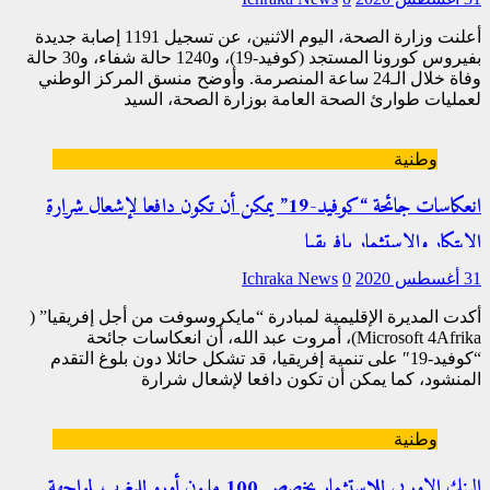
أعلنت وزارة الصحة، اليوم الاثنين، عن تسجيل 1191 إصابة جديدة
بفيروس كورونا المستجد (كوفيد-19)، و1240 حالة شفاء، و30 حالة
وفاة خلال الـ24 ساعة المنصرمة. وأوضح منسق المركز الوطني
لعمليات طوارئ الصحة العامة بوزارة الصحة، السيد
[…]
وطنية
انعكاسات جائحة “كوفيد-19” يمكن أن تكون دافعا لإشعال شرارة
الابتكار والاستثمار بإفريقيا
31 أغسطس 2020
0
Ichraka News
أكدت المديرة الإقليمية لمبادرة “مايكروسوفت من أجل إفريقيا” (
Microsoft 4Afrika)، أمروت عبد الله، أن انعكاسات جائحة
“كوفيد-19″ على تنمية إفريقيا، قد تشكل حائلا دون بلوغ التقدم
المنشود، كما يمكن أن تكون دافعا لإشعال شرارة
[…]
وطنية
البنك الاوربي للاستثمار يخصص 100 مليون أورو للمغرب لمواجهة