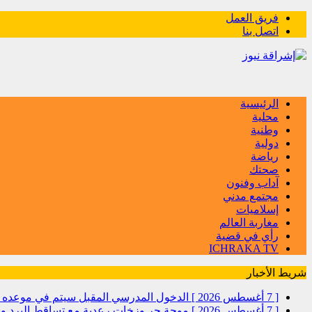
فريق العمل
اتصل بنا
الرئيسية
محلية
وطنية
دولية
رياضة
صحتك
آداب وفنون
مجتمع مدني
إسلاميات
مغاربة العالم
رأي في قضية
ICHRAKA TV
شريط الأخبار
[ 7 أغسطس 2026 ]
الدخول المدرسي المقبل سیتم في موعده الرس
[ 7 أغسطس 2026 ]
موجة حر وزخات رعدية مع تساقط البرد وهب