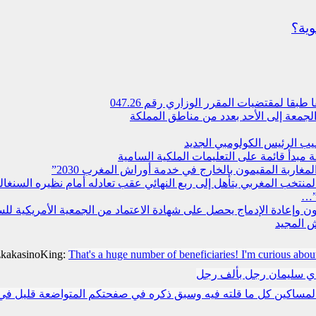
وية؟
 لمقتضیات المقرر الوزاري رقم 047.26
جمعة إلى الأحد بعدد من مناطق المملكة
يب الرئيس الكولومبي الجديد
مبدأ قائمة على التعليمات الملكية السامية
مغاربة المقيمون بالخارج في خدمة أوراش المغرب 2030”
”…
سجون وإعادة الإدماج يحصل على شهادة الاعتماد من الجمعية الأمريكية ل
 المجيد
zkakasinoKing:
That's a huge number of beneficiaries! I'm curious abou
دي سليمان رجل بألف رجل
مساكين كل ما قلته فيه وسبق ذكره في صفحتكم المتواضعة قليل في