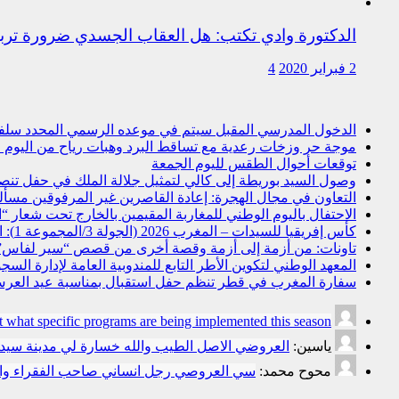
الدكتورة وادي تكتب: هل العقاب الجسدي ضرورة ترب
2 فبراير 2020
4
الدخول المدرسي المقبل سیتم في موعده الرسمي المحدد سلفا طبقا
موجة حر وزخات رعدية مع تساقط البرد وهبات رياح من اليوم ال
توقعات أحوال الطقس لليوم الجمعة
وصول السيد بوريطة إلى كالي لتمثيل جلالة الملك في حفل تنص
التعاون في مجال الهجرة: إعادة القاصرين غير المرفوقين مسألة 
الاحتفال باليوم الوطني للمغاربة المقيمين بالخارج تحت شعار “ال
كأس إفريقيا للسيدات – المغرب 2026 (الجولة 3/المجموعة 1): المنتخب المغربي يتأهل إلى ربع النهائي عقب تعادله أمام نظيره السنغالي (0-0)
تاونات: من أزمة إلى أزمة وقصة أخرى من قصص “سير لفاس
المعهد الوطني لتكوين الأطر التابع للمندوبية العامة لإدارة ال
سفارة المغرب في قطر تنظم حفل استقبال بمناسبة عيد العرش
t what specific programs are being implemented this season.
ياسين:
العروضي الاصل الطيب والله خسارة لي مدينة سي
محوح محمد:
سي العروصي رجل انساني صاحب الفقراء وال