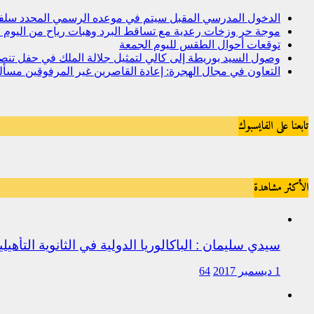
الدخول المدرسي المقبل سیتم في موعده الرسمي المحدد سلفا طبقا
موجة حر وزخات رعدية مع تساقط البرد وهبات رياح من اليوم ال
توقعات أحوال الطقس لليوم الجمعة
وصول السيد بوريطة إلى كالي لتمثيل جلالة الملك في حفل تنص
التعاون في مجال الهجرة: إعادة القاصرين غير المرفوقين مسألة 
تابعنا على الفايسبوك
الأكثر مشاهدة
سيدي سليمان : الباكالوريا الدولية في الثانوية التأه
1 ديسمبر 2017
64