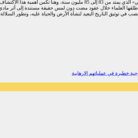
وهو عصر «السانتونيان» الذي يقع بين الطابقين «الكوناسي» و«الكمباني» الذي يمت
 أطلقها العلماء خلال عقود مضت دون لمس حقيقة مستندة إلى أثر ماد
 تصب في توثيق التاريخ البعيد لنشأة الأرض والحياة عليه، وتطور السلال
جية خطيرة في عملياتهم الإرهابية