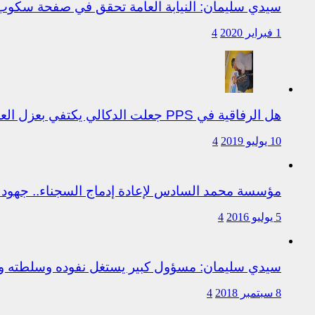
سيدي سليمان: النيابة العامة تحقق في صفحة سكو
1 فبراير 2020
4
هل الرفاقية في PPS جعلت الدكالي يكتفي بعزل العروصي أم هناك متابعات قانونية على خلفية اختلالات التسيير بمندوبية سيدي سليمان
10 يوليو 2019
4
مؤسسة محمد السادس لإعادة إدماج السجناء.. جهود 
5 يوليو 2016
4
سيدي سليمان: مسؤول كبير يستغل نفوده وسلطته وت
8 سبتمبر 2018
4