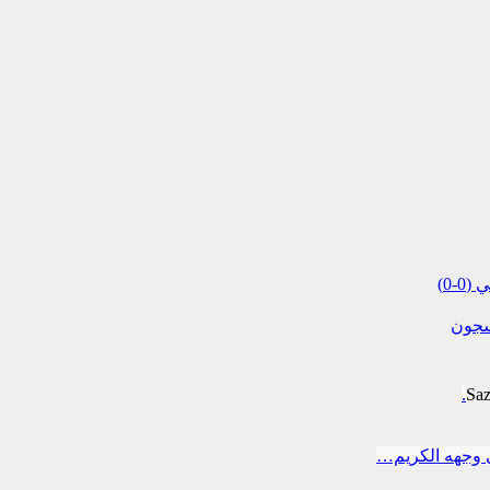
لسجون
Sa
 وجهه الكريم…