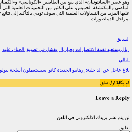
الماضي والمكتشفة الخميس، على الكثير من التخمينات العلمية التي
عليها المزيد من التساؤلات العلمية التي سوف تؤدي بالتأكيد إلى نتائج
بمراحل الديناصورات.
السابق
ريال يستعيد نغمة الانتصارات وفياريال يفشل في تضييق الخناق عليه
التالي
بلاغ عاجل عن الداخلية: إرهابيو الجديدة كانوا سيستعملون أسلحة بيولو
قم بكتابة اول تعليق
Leave a Reply
لن يتم نشر بريدك الالكتروني في اللعن
تعليق