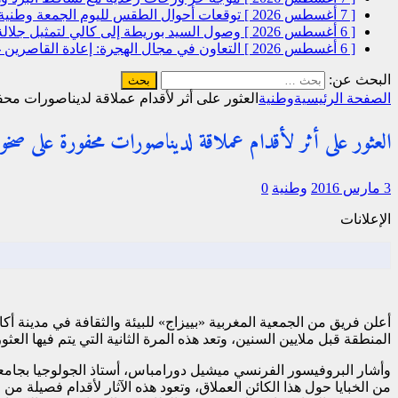
[ 7 أغسطس 2026 ]
توقعات أحوال الطقس لليوم الجمعة
وطنية
[ 6 أغسطس 2026 ]
وصول السيد بوريطة إلى كالي لتمثيل جلال
[ 6 أغسطس 2026 ]
التعاون في مجال الهجرة: إعادة القاصرين غ
البحث عن:
الصفحة الرئيسية
وطنية
العثور على أثر لأقدام عملاقة لديناصورات م
العثور على أثر لأقدام عملاقة لديناصورات محفورة على صخو
3 مارس 2016
وطنية
0
الإعلانات
أعلن فريق من الجمعية المغربية «بييزاج» للبيئة والثقافة في مدينة
المنطقة قبل ملايين السنين، وتعد هذه المرة الثانية التي يتم فيها العثور على مثل هذه الآثار، حيث تمكنت 
وأشار البروفيسور الفرنسي ميشيل دورامباس، أستاذ الجولوجيا بجامعة 
من الخبايا حول هذا الكائن العملاق، وتعود هذه الآثار لأقدام فصيل