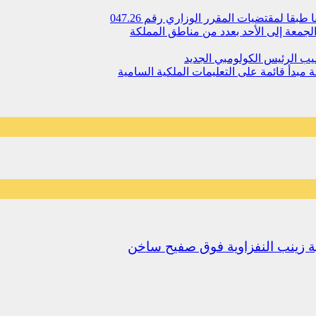
 لمقتضیات المقرر الوزاري رقم 047.26
جمعة إلى الأحد بعدد من مناطق المملكة
يب الرئيس الكولومبي الجديد
مبدأ قائمة على التعليمات الملكية السامية
يلية زينب النفزاوية فوق صفيح ساخن