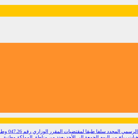
مي المحدد سلفا طبقا لمقتضیات المقرر الوزاري رقم 047.26
وطن
ات رياح من اليوم الجمعة إلى الأحد بعدد من مناطق المملكة
وطنية