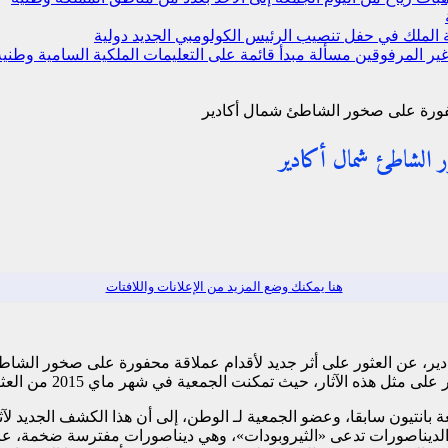
ة الملك في حفل تنصيب الرئيس الكولومبي الجديد
دولية
ير المرفوقين مسألة مبدأ قائمة على التعليمات الملكية السامية
وطنية
حفورة على صخور الشاطئ شمال أكادير
ر الشاطئ شمال أكادير
هنا يمكنك وضع المزيد من الإعلانات واللافتات
 أكادير، عن العثور على أثر جديد لأقدام عملاقة محفورة على صخور الش
الجمعية في شهر ماي 2015 من العثور على آثار مشابهة بمنطقة «إنزا» جنوب مدينة أكادير.
بانتيون سابقا، وعضو الجمعية لـ الوطن، إلى أن هذا الكشف الجديد لآث
ة من الديناصورات تدعى «الثيروبودات»، وهي ديناصورات مفترسة ضخمة، 