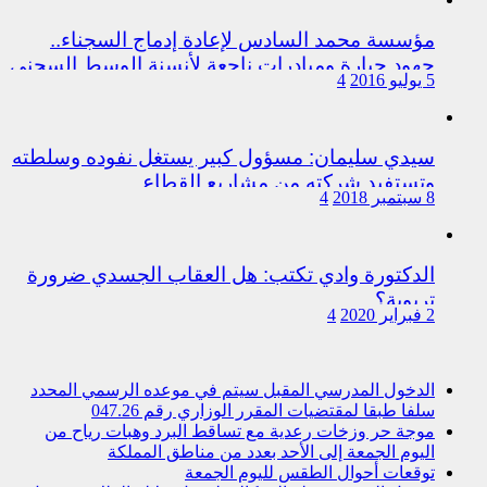
مؤسسة محمد السادس لإعادة إدماج السجناء..
جهود جبارة ومبادرات ناجعة لأنسنة الوسط السجني
5 يوليو 2016
4
سيدي سليمان: مسؤول كبير يستغل نفوده وسلطته
وتستفيد شركته من مشاريع القطاع
8 سبتمبر 2018
4
الدكتورة وادي تكتب: هل العقاب الجسدي ضرورة
تربوية؟
2 فبراير 2020
4
الدخول المدرسي المقبل سیتم في موعده الرسمي المحدد
سلفا طبقا لمقتضیات المقرر الوزاري رقم 047.26
موجة حر وزخات رعدية مع تساقط البرد وهبات رياح من
اليوم الجمعة إلى الأحد بعدد من مناطق المملكة
توقعات أحوال الطقس لليوم الجمعة