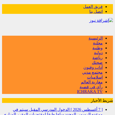
فريق العمل
اتصل بنا
الرئيسية
محلية
وطنية
دولية
رياضة
صحتك
آداب وفنون
مجتمع مدني
إسلاميات
مغاربة العالم
رأي في قضية
ICHRAKA TV
شريط الأخبار
[ 7 أغسطس 2026 ]
الدخول المدرسي المقبل سیتم في
موعده الرسمي المحدد سلفا طبقا لمقتضیات المقرر الوزاري