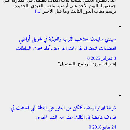
على نظيره الغيني بنتيجة ثلاث أهداف نظيفة، في المباراة التي
جمعتهما، اليوم الأحد على أرضية ملعب العبدي بالجديدة،
برسم ذهاب الدور الثالث وما قبل الأخير
[...]
سيدي سليمان: ملاعب القرب والعبثية في تحويل أراضي
الفضاءات الخضراء بقرارات انفرادية وأمام صمت السلطات
(بالفيديو)
3 فبراير 2025
0
إشراقة نيوز: “برنامج بالتفصيل”
شرطة الدار البيضاء تتمكن من العثور على الفتاة التي اختفت في
ظروف غامضة في الثالث عشر من الشهر الجاري
24 مايو 2018
0