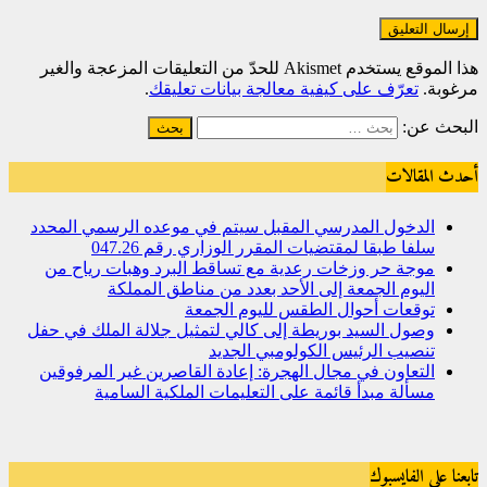
هذا الموقع يستخدم Akismet للحدّ من التعليقات المزعجة والغير
مرغوبة.
تعرّف على كيفية معالجة بيانات تعليقك
.
البحث عن:
أحدث المقالات
الدخول المدرسي المقبل سیتم في موعده الرسمي المحدد
سلفا طبقا لمقتضیات المقرر الوزاري رقم 047.26
موجة حر وزخات رعدية مع تساقط البرد وهبات رياح من
اليوم الجمعة إلى الأحد بعدد من مناطق المملكة
توقعات أحوال الطقس لليوم الجمعة
وصول السيد بوريطة إلى كالي لتمثيل جلالة الملك في حفل
تنصيب الرئيس الكولومبي الجديد
التعاون في مجال الهجرة: إعادة القاصرين غير المرفوقين
مسألة مبدأ قائمة على التعليمات الملكية السامية
تابعنا على الفايسبوك