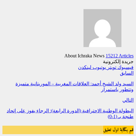
About Ichraka News
15212 Articles
جريدة إلكترونية
فيسبوك
تويتر
يوتيوب
لينكدن
السابق
السيد ولد الشيخ أحمد: العلاقات المغربية – الموريتانية متميزة
وتتطور باستمرار
التالي
البطولة الوطنية الاحترافية (الدورة الرابعة): الرجاء يفوز على إتحاد
طنجة بـ (1-0)
قم بكتابة اول تعليق