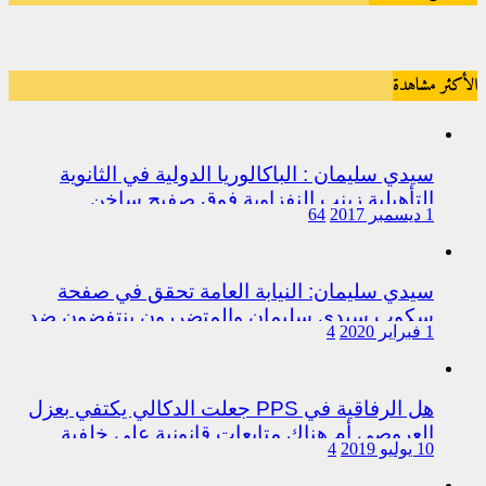
الأكثر مشاهدة
سيدي سليمان : الباكالوريا الدولية في الثانوية
التأهيلية زينب النفزاوية فوق صفيح ساخن
1 ديسمبر 2017
64
سيدي سليمان: النيابة العامة تحقق في صفحة
سكوب سيدي سليمان والمتضررون ينتفضون ضد
1 فبراير 2020
4
المتورطين من رجال الشرطة
هل الرفاقية في PPS جعلت الدكالي يكتفي بعزل
العروصي أم هناك متابعات قانونية على خلفية
10 يوليو 2019
4
اختلالات التسيير بمندوبية سيدي سليمان