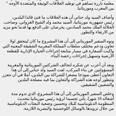
معلمة بارزة تساهم في توطيد العلاقات الوثيقة والمتعددة الأوجه ”
بين المغرب وموريتانيا.
وأضاف السيد ولد حناني أن هذه العلاقات ما فتئ قائدا البلدين،
رئيس جمهورية موريتانيا، السيد محمد ولد الشيخ الغزواني، وصاحب
الجلالة الملك محمد السادس، يحرصان على الدفع بها قدما نحو مزيد
من الارتقاء والتطور.
ونوه السفير الموريتاني إلى أن هذا المشروع ما كان ليتحقق لولا
تعاون ودعم مختلف سلطات المملكة المغربية الشقيقة المعنية التي
واكبت السفارة في مسار متابعة إجراءات الحيازة الإدارية للقطعة
الأرضية وتسهيل إجراءات رخصة البناء.
وبعد أن أعرب عن شكره لتحالف الشركتين الموريتانية والمغربية
المسؤولتين عن بناء المركب، لفت السيد ولد حناني إلى أن هذا
التعاون أعطى نموذجا مصغرا للشراكة بين البلدين، آملا في أن تتعزز
وتتطور أوجه هذه الشراكة والتعاون بما فيه مصلحة البلدين
والشعبين الشقيقين.
وخلص السفير الموريتاني إلى أن هذا المشروع، الذي تدوم مدة
أشغاله 18 شهرا، يأتي تجسيدا لرؤية رئيس موريتانيا بتحديث
المنظومة الدبلوماسية للبلاد وتحسين وضعية البعثات الدبلوماسية
من خلال تزويدها بالوسائل اللوجستية والبشرية اللازمة.