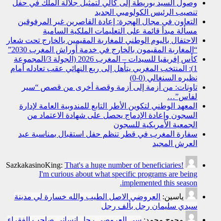
وصول السيد بوريطة إلى كالي لتمثيل جلالة الملك في حفل
تنصيب الرئيس الكولومبي الجديد
التعاون في مجال الهجرة: إعادة القاصرين غير المرفوقين
مسألة مبدأ قائمة على التعليمات الملكية السامية
الاحتفال باليوم الوطني للمغاربة المقيمين بالخارج تحت شعار
“المغاربة المقيمون بالخارج في خدمة أوراش المغرب 2030”
كأس إفريقيا للسيدات – المغرب 2026 (الجولة 3/المجموعة
1): المنتخب المغربي يتأهل إلى ربع النهائي عقب تعادله أمام
نظيره السنغالي (0-0)
تاونات: من أزمة إلى أزمة وقصة أخرى من قصص “سير
لفاس”…
المعهد الوطني لتكوين الأطر التابع للمندوبية العامة لإدارة
السجون وإعادة الإدماج يحصل على شهادة الاعتماد من
الجمعية الأمريكية للسجون
سفارة المغرب في قطر تنظم حفل استقبال بمناسبة عيد
العرش المجيد
SazkakasinoKing:
That's a huge number of beneficiaries!
I'm curious about what specific programs are being
implemented this season.
ياسين:
العروضي الاصل الطيب والله خسارة لي مدينة
سيدي سليمان رجل بألف رجل
محوح محمد:
سي العروصي رجل انساني صاحب الفقراء