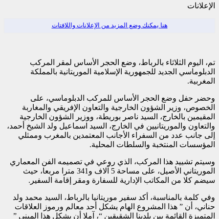
الإعلانات
هنا يمكنك وضع المزيد من الإعلانات واللافتات
تم، اليوم الثلاثاء بالرباط، وضع الحجر الأساس لمقر المركب
الدبلوماسي الجديد للجمهورية الإسلامية الموريتانية بالمملكة
المغربية.
وحضر حفل وضع الحجر الأساس للمركب الدبلوماسي، على
الخصوص، وزير الشؤون الخارجية والتعاون الإفريقي والمغاربة
المقيمين بالخارج، السيد ناصر بوريطة، ووزير الشؤون الخارجية
والتعاون والموريتانيين في الخارج، السيد اسماعيل ولد الشيخ أحمد،
إلى جانب عدد من السفراء الأجانب المعتمدين بالمغرب وممثلي
المؤسسات المنتخبة والسلطات المحلية.
وسيتم تشييد هذا المركب، الذي روعي في تصميمه الفن المعماري
الموريتاني الأصيل، على مساحة 5 آلاف و341 مترا مربعا، حيث
سيضم كلا من المكاتب الإدارية للسفارة ومقر إقامة السفير.
وفي كلمة بالمناسبة، أكد سفير موريتانيا بالرباط، السيد محمد ولد
حناني، أن ” هذا المشروع الهام يشكل أحد معالم ورموز العلاقات
المتميزة القائمة بين بلدينا الشقيقين “، آملا أن يشكل هذا المبنى ”