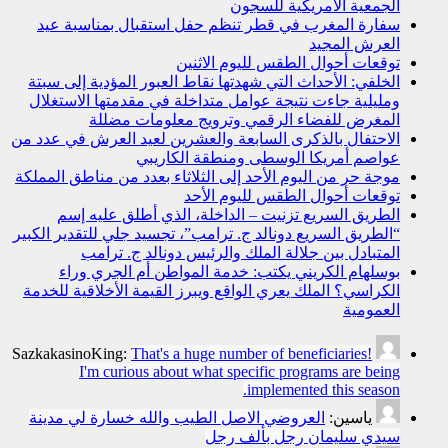
الجمعية الأمريكية للسجون
سفارة المغرب في قطر تنظم حفل استقبال بمناسبة عيد
العرش المجيد
توقعات أحوال الطقس لليوم الاثنين
الخلفي: الأحداث التي شهدتها نقاط العبور المؤدية إلى سبتة
ومليلية جاءت نتيجة عوامل متداخلة في مقدمتها الاستغلال
المغرض للفضاء الرقمي وترويج معلومات مضللة
الاحتفال بالذكرى السابعة والعشرين لعيد العرش في عدد من
عواصم أمريكا الوسطى ومنطقة الكاريبي
موجة حر من اليوم الأحد إلى الثلاثاء بعدد من مناطق المملكة
توقعات أحوال الطقس لليوم الأحد
الطريق السريع تزنيت – الداخلة، الذي أطلق عليه إسم
“الطريق السريع دونالد ج. ترامب”، تجسيد جلي للتقدير الكبير
المتبادل بين جلالة الملك والرئيس دونالد ج. ترامب
بوسلهام الكريني يكتب: خدمة المواطن أم الجري وراء
الكراسي؟ الملك يعري الواقع ويبرز القيمة الأخلاقية للخدمة
العمومية
SazkakasinoKing:
That's a huge number of beneficiaries!
I'm curious about what specific programs are being
implemented this season.
ياسين:
العروضي الاصل الطيب والله خسارة لي مدينة
سيدي سليمان رجل بألف رجل