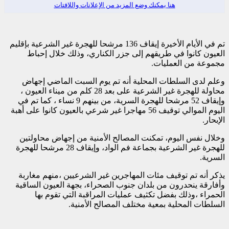
هنا يمكنك وضع المزيد من الإعلانات واللافتات
تم في الأيام الأخيرة إيقاف 136 مرشحا للهجرة غير الشرعية بإقليم
العيون كانوا في طريقهم إلى جزر الكناري، وذلك خلال إحباط
مجموعة من العمليات.
وعلم لدى السلطات المحلية أنه تم يوم السبت الماضي إجهاض
محاولة للهجرة غير الشرعية على بعد 28 كلم من ميناء العيون ،
وإيقاف 52 مرشحا للهجرة السرية، من بينهم 9 نساء ، كما تم في
اليوم الموالي توقيف 56 مهاجرا غير شرعي بالعيون كانوا على أهبة
الإبحار.
وخلال نفس اليوم، تمكنت المصالح الأمنية من إجهاض محاولتين
للهجرة غير الشرعية بجماعة فم الواد، وإيقاف 28 مرشحا للهجرة
السرية.
يذكر أنه تم توقيف مئات المهاجرين غير الشرعيين ،منهم مغاربة
وأفارقة ينحدرون من بلدان جنوب الصحراء، بجهة العيون الساقية
الحمراء ،وذلك بفضل تكثيف عمليات المراقبة التي تقوم بها
السلطات المحلية بمعية مختلف المصالح الأمنية.