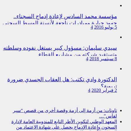
مؤسسة محمد السادس لإعادة إدماج السجناء..
جهود جبارة ومبادرات ناجعة لأنسنة الوسط السجني
5 يوليو 2016
4
سيدي سليمان: مسؤول كبير يستغل نفوده وسلطته
وتستفيد شركته من مشاريع القطاع
8 سبتمبر 2018
4
الدكتورة وادي تكتب: هل العقاب الجسدي ضرورة
تربوية؟
2 فبراير 2020
4
تاونات: من أزمة إلى أزمة وقصة أخرى من قصص “سير
لفاس”…
المعهد الوطني لتكوين الأطر التابع للمندوبية العامة لإدارة
السجون وإعادة الإدماج يحصل على شهادة الاعتماد من