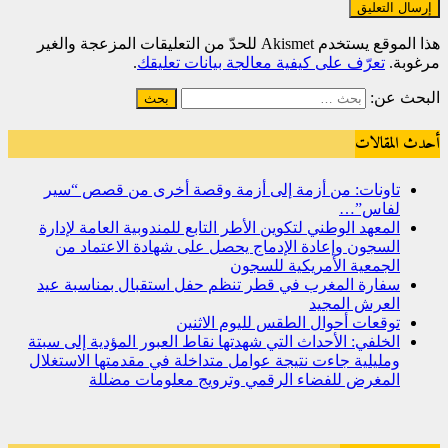
هذا الموقع يستخدم Akismet للحدّ من التعليقات المزعجة والغير
مرغوبة.
تعرّف على كيفية معالجة بيانات تعليقك
.
البحث عن:
أحدث المقالات
تاونات: من أزمة إلى أزمة وقصة أخرى من قصص “سير
لفاس”…
المعهد الوطني لتكوين الأطر التابع للمندوبية العامة لإدارة
السجون وإعادة الإدماج يحصل على شهادة الاعتماد من
الجمعية الأمريكية للسجون
سفارة المغرب في قطر تنظم حفل استقبال بمناسبة عيد
العرش المجيد
توقعات أحوال الطقس لليوم الاثنين
الخلفي: الأحداث التي شهدتها نقاط العبور المؤدية إلى سبتة
ومليلية جاءت نتيجة عوامل متداخلة في مقدمتها الاستغلال
المغرض للفضاء الرقمي وترويج معلومات مضللة