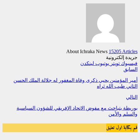
About Ichraka News
15205 Articles
جريدة إلكترونية
فيسبوك
تويتر
يوتيوب
لينكدن
السابق
أمير المؤمنين يحيي ذكرى وفاة المغفور له جلالة الملك الحسن
الثاني طيب الله ثراه
التالي
بوريطة يتباحث مع مفوض الاتحاد الإفريقي للشؤون السياسية
والسلم والأمن
قم بكتابة اول تعليق