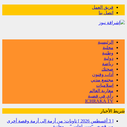
فريق العمل
اتصل بنا
الرئيسية
محلية
وطنية
دولية
رياضة
صحتك
آداب وفنون
مجتمع مدني
إسلاميات
مغاربة العالم
رأي في قضية
ICHRAKA TV
شريط الأخبار
[ 3 أغسطس 2026 ]
تاونات: من أزمة إلى أزمة وقصة أخرى
من قصص “سير لفاس”…
وطنية