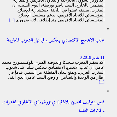
أكد وزير الشؤون الخارجية والتعاون الإفريقي والمغاربة
المقيمين بالخارج، السيد ناصر بوريطة، اليوم السبت، أن
المغرب، بصفته عضوا في اللجنة الاستشارية للإصلاح
المؤسساتي للاتحاد الإفريقي، يدعم مسلسل الإصلاح
المؤسساتي للاتحاد الإفريقي منذ إطلاقه، لأنه ضروري
[...]
غياب الاندماج الاقتصادي ينعكس سلبا على الشعوب المغاربية
11 يناير 2019
0
أكد سفير المغرب ببلجيكا والدوقية الكبرى للوكسمبورغ محمد
عامر، أن غياب الاندماج الاقتصادي ينعكس سلبا على شعوب
المغرب العربي، ويمنع بلدان المنطقة من المضي قدما في
إطار من الوحدة والتضامن. وأوضح السيد عامر، الذي ألقى
[...]
فاس : توقيف شخصين للاشتباه في تورطهما في الاتجار في المخدرات
والمؤثرات العقلية