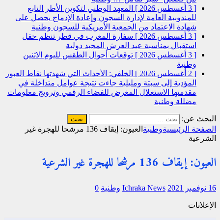
[ 3 أغسطس 2026 ]
المعهد الوطني لتكوين الأطر التابع
للمندوبية العامة لإدارة السجون وإعادة الإدماج يحصل على
شهادة الاعتماد من الجمعية الأمريكية للسجون
وطنية
[ 3 أغسطس 2026 ]
سفارة المغرب في قطر تنظم حفل
استقبال بمناسبة عيد العرش المجيد
دولية
[ 3 أغسطس 2026 ]
توقعات أحوال الطقس لليوم الاثنين
وطنية
[ 2 أغسطس 2026 ]
الخلفي: الأحداث التي شهدتها نقاط العبور
المؤدية إلى سبتة ومليلية جاءت نتيجة عوامل متداخلة في
مقدمتها الاستغلال المغرض للفضاء الرقمي وترويج معلومات
مضللة
وطنية
البحث عن:
الصفحة الرئيسية
وطنية
العيون: إيقاف 136 مرشحا للهجرة غير
الشرعية
العيون: إيقاف 136 مرشحا للهجرة غير الشرعية
16 نوفمبر 2021
Ichraka News
وطنية
0
الإعلانات