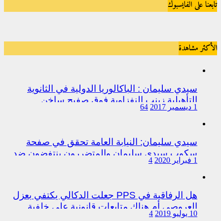
تابعنا على الفايسبوك
الأكثر مشاهدة
سيدي سليمان : الباكالوريا الدولية في الثانوية
التأهيلية زينب النفزاوية فوق صفيح ساخن
1 ديسمبر 2017
64
سيدي سليمان: النيابة العامة تحقق في صفحة
سكوب سيدي سليمان والمتضررون ينتفضون ضد
1 فبراير 2020
4
المتورطين من رجال الشرطة
هل الرفاقية في PPS جعلت الدكالي يكتفي بعزل
العروصي أم هناك متابعات قانونية على خلفية
10 يوليو 2019
4
اختلالات التسيير بمندوبية سيدي سليمان