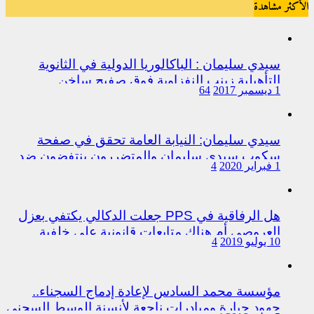
الأكثر مشاهدة
سيدي سليمان : الباكالوريا الدولية في الثانوية
التأهيلية زينب النفزاوية فوق صفيح ساخن
1 ديسمبر 2017
64
سيدي سليمان: النيابة العامة تحقق في صفحة
سكوب سيدي سليمان والمتضررون ينتفضون ضد
1 فبراير 2020
4
المتورطين من رجال الشرطة
هل الرفاقية في PPS جعلت الدكالي يكتفي بعزل
العروصي أم هناك متابعات قانونية على خلفية
10 يوليو 2019
4
اختلالات التسيير بمندوبية سيدي سليمان
مؤسسة محمد السادس لإعادة إدماج السجناء..
جهود جبارة ومبادرات ناجعة لأنسنة الوسط السجني