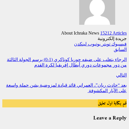
About Ichraka News
15212 Articles
جريدة إلكترونية
فيسبوك
تويتر
يوتيوب
لينكدن
السابق
الرجاء يتغلب على ضيفه حوريا كوناكري (1-0) برسم الجولة الثالثة
من دور مجموعات دوري أبطال إفريقيا لكرة القدم
التالي
بعد “حادث ريان”‎، العمراني قائد قيادة لمزوضية يشن حملة واسعة
على الآبار المكشوفة
قم بكتابة اول تعليق
Leave a Reply