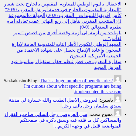
الاحتفال باليوم الوطني للمغاربة المقيمين بالخارج تحت شعار
“المغاربة المقيمون بالخارج في خدمة أوراش المغرب 2030”
كأس إفريقيا للسيدات – المغرب 2026 (الجولة 3/المجموعة
1): المنتخب المغربي يتأهل إلى ربع النهائي عقب تعادله أمام
نظيره السنغالي (0-0)
تاونات: من أزمة إلى أزمة وقصة أخرى من قصص “سير
لفاس”…
المعهد الوطني لتكوين الأطر التابع للمندوبية العامة لإدارة
السجون وإعادة الإدماج يحصل على شهادة الاعتماد من
الجمعية الأمريكية للسجون
سفارة المغرب في قطر تنظم حفل استقبال بمناسبة عيد
العرش المجيد
SazkakasinoKing:
That's a huge number of beneficiaries!
I'm curious about what specific programs are being
implemented this season.
ياسين:
العروضي الاصل الطيب والله خسارة لي مدينة
سيدي سليمان رجل بألف رجل
محوح محمد:
سي العروصي رجل انساني صاحب الفقراء
والمساكين كل ما قلته فيه وسبق ذكره في صفحتكم
المتواضعة قليل في وجهه الكريم…