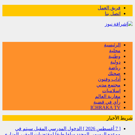
فريق العمل
اتصل بنا
الرئيسية
محلية
وطنية
دولية
رياضة
صحتك
آداب وفنون
مجتمع مدني
إسلاميات
مغاربة العالم
رأي في قضية
ICHRAKA TV
شريط الأخبار
[ 7 أغسطس 2026 ]
الدخول المدرسي المقبل سیتم في
موعده الرسمي المحدد سلفا طبقا لمقتضیات المقرر الوزاري