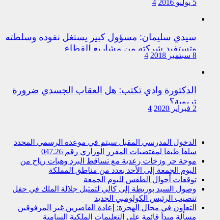
5 يوليو 2016
4
سيدي سليمان: مسؤول كبير يستغل نفوده وسلطته
وتستفيد شركته من مشاريع القطاع
8 سبتمبر 2018
4
الدكتورة وادي تكتب: هل العقاب الجسدي ضرورة
تربوية؟
2 فبراير 2020
4
الدخول المدرسي المقبل سیتم في موعده الرسمي المحدد
سلفا طبقا لمقتضیات المقرر الوزاري رقم 047.26
موجة حر وزخات رعدية مع تساقط البرد وهبات رياح من
اليوم الجمعة إلى الأحد بعدد من مناطق المملكة
توقعات أحوال الطقس لليوم الجمعة
وصول السيد بوريطة إلى كالي لتمثيل جلالة الملك في حفل
تنصيب الرئيس الكولومبي الجديد
التعاون في مجال الهجرة: إعادة القاصرين غير المرفوقين
مسألة مبدأ قائمة على التعليمات الملكية السامية