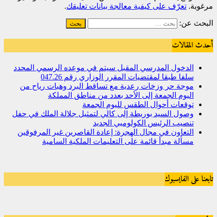
مرغوبة.
تعرّف على كيفية معالجة بيانات تعليقك
.
البحث عن:
أحدث المقالات
الدخول المدرسي المقبل سیتم في موعده الرسمي المحدد
سلفا طبقا لمقتضیات المقرر الوزاري رقم 047.26
موجة حر وزخات رعدية مع تساقط البرد وهبات رياح من
اليوم الجمعة إلى الأحد بعدد من مناطق المملكة
توقعات أحوال الطقس لليوم الجمعة
وصول السيد بوريطة إلى كالي لتمثيل جلالة الملك في حفل
تنصيب الرئيس الكولومبي الجديد
التعاون في مجال الهجرة: إعادة القاصرين غير المرفوقين
مسألة مبدأ قائمة على التعليمات الملكية السامية
تابعنا على الفايسبوك