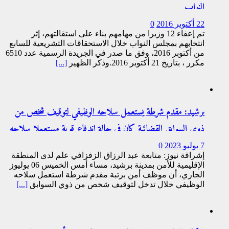
النواب
22 أكتوبر 2016
0
تم إعفاء 12 وزيرا من مهامهم بناء على استقالتهم، إثر
انتخابهم بمجلس النواب خلال الاستحقاقات التشريعية للسابع
من أكتوبر 2016، وفق ما صدر في الجريدة الرسمية عدد 6510
مكرر ، بتاريخ 21 أكتوبر 2016.وذكر الظهير
[...]
برشيد: مقدم شرطة يستعمل سلاحه الوظيفي لتوقيف شخص من
ذوي السوابق القضائية كان في حالة اندفاع قوية مستعملا سلاحه
الأبيض وكلب شرش
7 يوليو 2023
0
إشراقة نيوز: متابعة عبد الرزاق الزفزافي علم لدى المنطقة
الإقليمية للأمن بمدينة برشيد، مساء أمس الخميس 06 يوليوز
الجاري، أن موظف أمن برتبة مقدم شرطة استعمل سلاحه
الوظيفي خلال تدخل لتوقيف شخص من ذوي السوابق
[...]