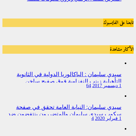
تابعنا على الفايسبوك
الأكثر مشاهدة
سيدي سليمان : الباكالوريا الدولية في الثانوية
التأهيلية زينب النفزاوية فوق صفيح ساخن
1 ديسمبر 2017
64
سيدي سليمان: النيابة العامة تحقق في صفحة
سكوب سيدي سليمان والمتضررون ينتفضون ضد
1 فبراير 2020
4
المتورطين من رجال الشرطة