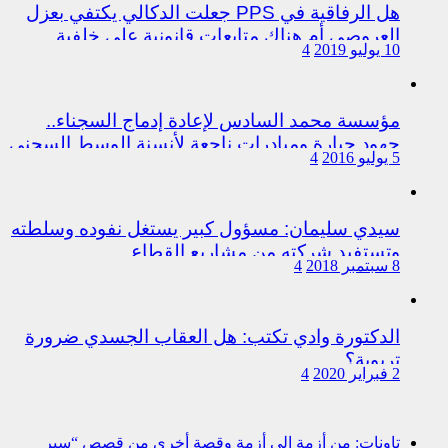
هل الرفاقية في PPS جعلت الدكالي يكتفي بعزل
العروصي أم هناك متابعات قانونية على خلفية
10 يوليو 2019
4
اختلالات التسيير بمندوبية سيدي سليمان
مؤسسة محمد السادس لإعادة إدماج السجناء..
جهود جبارة ومبادرات ناجعة لأنسنة الوسط السجني
5 يوليو 2016
4
سيدي سليمان: مسؤول كبير يستغل نفوده وسلطته
وتستفيد شركته من مشاريع القطاع
8 سبتمبر 2018
4
الدكتورة وادي تكتب: هل العقاب الجسدي ضرورة
تربوية؟
2 فبراير 2020
4
تاونات: من أزمة إلى أزمة وقصة أخرى من قصص “سير