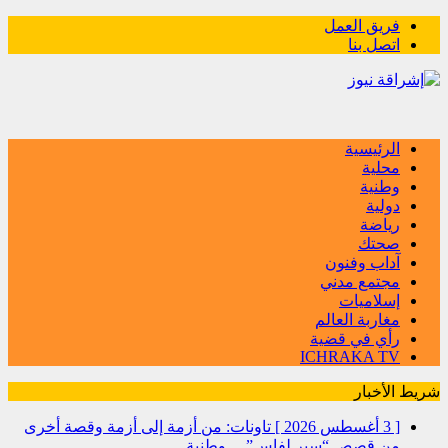
فريق العمل
اتصل بنا
الرئيسية
محلية
وطنية
دولية
رياضة
صحتك
آداب وفنون
مجتمع مدني
إسلاميات
مغاربة العالم
رأي في قضية
ICHRAKA TV
شريط الأخبار
[ 3 أغسطس 2026 ]
تاونات: من أزمة إلى أزمة وقصة أخرى
من قصص “سير لفاس”…
وطنية