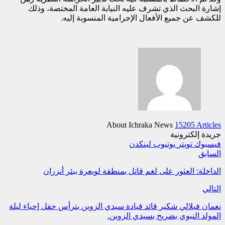
إشارة البحث الذي تشرف عليه النيابة العامة المختصة، وذلك
للكشف عن جميع الأفعال الإجرامية المنسوبة إليه.
About Ichraka News
15205 Articles
جريدة إلكترونية
فيسبوك
تويتر
يوتيوب
لينكدن
السابق
الداخلة: العثور على لغم قاتل بمنطقة لويعرة ببئر أنزران
التالي
نعمان فيلالي شكير قائد قيادة سيدي الزوين يترأس حفل إحياء ليلة
المولد النبوي بضريح بسيدي الزوين.