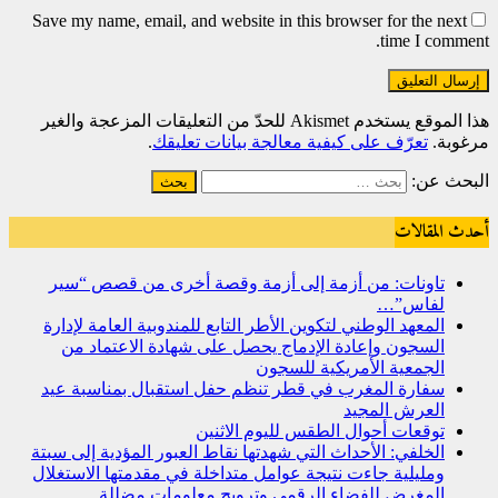
Save my name, email, and website in this browser for the next
time I comment.
هذا الموقع يستخدم Akismet للحدّ من التعليقات المزعجة والغير
مرغوبة.
تعرّف على كيفية معالجة بيانات تعليقك
.
البحث عن:
أحدث المقالات
تاونات: من أزمة إلى أزمة وقصة أخرى من قصص “سير
لفاس”…
المعهد الوطني لتكوين الأطر التابع للمندوبية العامة لإدارة
السجون وإعادة الإدماج يحصل على شهادة الاعتماد من
الجمعية الأمريكية للسجون
سفارة المغرب في قطر تنظم حفل استقبال بمناسبة عيد
العرش المجيد
توقعات أحوال الطقس لليوم الاثنين
الخلفي: الأحداث التي شهدتها نقاط العبور المؤدية إلى سبتة
ومليلية جاءت نتيجة عوامل متداخلة في مقدمتها الاستغلال
المغرض للفضاء الرقمي وترويج معلومات مضللة