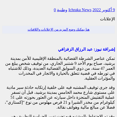
9 أكتوبر 2022
Ichraka News
وطنية
0
الإعلانات
هنا يمكنك وضع المزيد من الإعلانات واللافتات
إشراقة نيوز: عبد الرزاق الزفزافي
تمكن عناصر الشرطة القضائية بالمنطقة الإقليمية للأمن بمدينة
برشيد، صباح يوم الأحد 9 شتنبر الجاري، من توقيف شخص يبلغ من
العمر 47 سنة، من ذوي السوابق القضائية العديدة، وذلك للاشتباه
في تورطه في قضية تتعلق بالحيازة والاتجار في المخدرات
والمؤثرات العقلية.
وقد جرى توقيف المشتبه فيه على خلفية إرتكابه حادثة سير مادية
على مستوى شارع محمد الخامس بمدينة برشيد، قبل أن تسفر
عملية التفتيش المنجزة داخل سيارته عن العثور بحوزته على 51
كيلوغرام من مخدر الشيرا و 21 قرص مهلوس من نوع “إكستازي”،
فضلا عن مبالغ مالية وهواتف نقالة.
وقد تم الاحتفاظ بالمشتبه فيه تحت تدبير الحراسة النظرية رهن