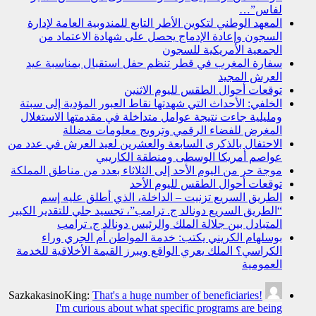
لفاس”…
المعهد الوطني لتكوين الأطر التابع للمندوبية العامة لإدارة
السجون وإعادة الإدماج يحصل على شهادة الاعتماد من
الجمعية الأمريكية للسجون
سفارة المغرب في قطر تنظم حفل استقبال بمناسبة عيد
العرش المجيد
توقعات أحوال الطقس لليوم الاثنين
الخلفي: الأحداث التي شهدتها نقاط العبور المؤدية إلى سبتة
ومليلية جاءت نتيجة عوامل متداخلة في مقدمتها الاستغلال
المغرض للفضاء الرقمي وترويج معلومات مضللة
الاحتفال بالذكرى السابعة والعشرين لعيد العرش في عدد من
عواصم أمريكا الوسطى ومنطقة الكاريبي
موجة حر من اليوم الأحد إلى الثلاثاء بعدد من مناطق المملكة
توقعات أحوال الطقس لليوم الأحد
الطريق السريع تزنيت – الداخلة، الذي أطلق عليه إسم
“الطريق السريع دونالد ج. ترامب”، تجسيد جلي للتقدير الكبير
المتبادل بين جلالة الملك والرئيس دونالد ج. ترامب
بوسلهام الكريني يكتب: خدمة المواطن أم الجري وراء
الكراسي؟ الملك يعري الواقع ويبرز القيمة الأخلاقية للخدمة
العمومية
SazkakasinoKing:
That's a huge number of beneficiaries!
I'm curious about what specific programs are being