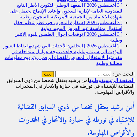
[ 3 أغسطس 2026 ]
المعهد الوطني لتكوين الأطر التابع
للمندوبية العامة لإدارة السجون وإعادة الإدماج يحصل على
شهادة الاعتماد من الجمعية الأمريكية للسجون
وطنية
[ 3 أغسطس 2026 ]
سفارة المغرب في قطر تنظم حفل
استقبال بمناسبة عيد العرش المجيد
دولية
[ 3 أغسطس 2026 ]
توقعات أحوال الطقس لليوم الاثنين
وطنية
[ 2 أغسطس 2026 ]
الخلفي: الأحداث التي شهدتها نقاط العبور
المؤدية إلى سبتة ومليلية جاءت نتيجة عوامل متداخلة في
مقدمتها الاستغلال المغرض للفضاء الرقمي وترويج معلومات
مضللة
وطنية
البحث عن:
الصفحة الرئيسية
وطنية
أمن برشيد يعتقل شخصا من ذوي السوابق
القضائية للإشتباه في تورطه في حيازة والاتجار في المخدرات
والأقراص المهلوسة.
أمن برشيد يعتقل شخصا من ذوي السوابق القضائية
للإشتباه في تورطه في حيازة والاتجار في المخدرات
والأقراص المهلوسة.