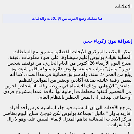
الإعلانات
هنا يمكنك وضع المزيد من الإعلانات واللافتات
إشراقة نيوز: زكرياء حجي
تمكن المكتب المركزي للأبحاث القضائية بتنسيق مع السلطات
المحلية بقيادة بوابوض إقليم شيشاوة، على ضوء معلومات دقيقة،
صباح اليوم الأربعاء 26 أكتوبر من العام الجاري، من توقيف شخص
بدوار ” ماتيل” بتراب جماعة بوابوض دائرة متوكة إقليم شيشاوة،
يبلغ من العمر 27 سنة، وله سوابق قضائية في هذا الصدد، كما أنه
يقطن رفقة عائلته بمدينة أكادير، ويعتبر من الموالين لتنظيم
“داعش” الإرهابي، وذلك للاشتباه في تورطه رفقة 4 أشخاص آخرين
في التحضير لتنفيذ مخططات إرهابية لها علاقة عمدا بمشروع فردي
أو جماعي يهدف إلى المس الخطير بالنظام العام.
وترجع الأحداث الى ان المشتبه فيه جاء لمناسبة عرس أحد أفراد
أقاربه بدوار ” ماتيل” بجماعة بوابوض لكن فوجئ صباح اليوم بعناصر
مركز الابحاث القضائية تداهم المنزل لإلقاء القبض عليه وهو لا زال
نائما بفراشه.