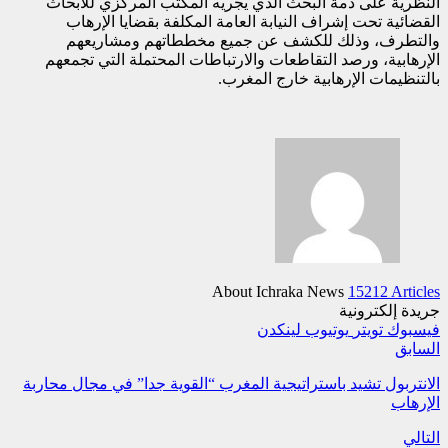
النظرية على ذمة البحث الذي يجريه المكتب المركزي للأبحاث
القضائية تحت إشراف النيابة العامة المكلفة بقضايا الإرهاب
والتطرف، وذلك للكشف عن جميع مخططاتهم ومشاريعهم
الإرهابية، ورصد التقاطعات والارتباطات المحتملة التي تجمعهم
بالتنظيمات الإرهابية خارج المغرب.
About Ichraka News
15212 Articles
جريدة إلكترونية
فيسبوك
تويتر
يوتيوب
لينكدن
السابق
الانتربول تشيد باستراتيجية المغرب “القوية جدا” في مجال محاربة
الإرهاب
التالي