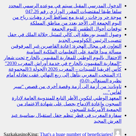
الدخول المدرسي المقبل سیتم في موعده الرسمي المحدد
سلفا طبقا لمقتضیات المقرر الوزاري رقم 047.26
موجة حر وزخات رعدية مع تساقط البرد وهبات رياح من
اليوم الجمعة إلى الأحد بعدد من مناطق المملكة
توقعات أحوال الطقس لليوم الجمعة
وصول السيد بوريطة إلى كالي لتمثيل جلالة الملك في حفل
تنصيب الرئيس الكولومبي الجديد
التعاون في مجال الهجرة: إعادة القاصرين غير المرفوقين
مسألة مبدأ قائمة على التعليمات الملكية السامية
الاحتفال باليوم الوطني للمغاربة المقيمين بالخارج تحت شعار
“المغاربة المقيمون بالخارج في خدمة أوراش المغرب 2030”
كأس إفريقيا للسيدات – المغرب 2026 (الجولة 3/المجموعة
1): المنتخب المغربي يتأهل إلى ربع النهائي عقب تعادله أمام
نظيره السنغالي (0-0)
تاونات: من أزمة إلى أزمة وقصة أخرى من قصص “سير
لفاس”…
المعهد الوطني لتكوين الأطر التابع للمندوبية العامة لإدارة
السجون وإعادة الإدماج يحصل على شهادة الاعتماد من
الجمعية الأمريكية للسجون
سفارة المغرب في قطر تنظم حفل استقبال بمناسبة عيد
العرش المجيد
SazkakasinoKing:
That's a huge number of beneficiaries!