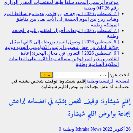
موعده الرسمي المحدد سلفا طبقا لمقتضیات المقرر الوزاري
رقم 047.26
وطنية
[ 7 أغسطس 2026 ]
موجة حر وزخات رعدية مع تساقط البرد
وهبات رياح من اليوم الجمعة إلى الأحد بعدد من مناطق
المملكة
وطنية
[ 7 أغسطس 2026 ]
توقعات أحوال الطقس لليوم الجمعة
وطنية
[ 6 أغسطس 2026 ]
وصول السيد بوريطة إلى كالي لتمثيل
جلالة الملك في حفل تنصيب الرئيس الكولومبي الجديد
دولية
[ 6 أغسطس 2026 ]
التعاون في مجال الهجرة: إعادة
القاصرين غير المرفوقين مسألة مبدأ قائمة على التعليمات
الملكية السامية
وطنية
البحث عن:
الصفحة الرئيسية
وطنية
إقليم شيشاوة: توقيف شخص يشتبه في
انضمامه لداعش بجماعة بوابوض اقليم شيشاوة
إقليم شيشاوة: توقيف شخص يشتبه في انضمامه لداعش
بجماعة بوابوض اقليم شيشاوة
26 أكتوبر 2022
Ichraka News
وطنية
0