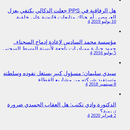
هل الرفاقية في PPS جعلت الدكالي يكتفي بعزل
العروصي أم هناك متابعات قانونية على خلفية
10 يوليو 2019
4
اختلالات التسيير بمندوبية سيدي سليمان
مؤسسة محمد السادس لإعادة إدماج السجناء..
جهود جبارة ومبادرات ناجعة لأنسنة الوسط السجني
5 يوليو 2016
4
سيدي سليمان: مسؤول كبير يستغل نفوده وسلطته
وتستفيد شركته من مشاريع القطاع
8 سبتمبر 2018
4
الدكتورة وادي تكتب: هل العقاب الجسدي ضرورة
تربوية؟
2 فبراير 2020
4