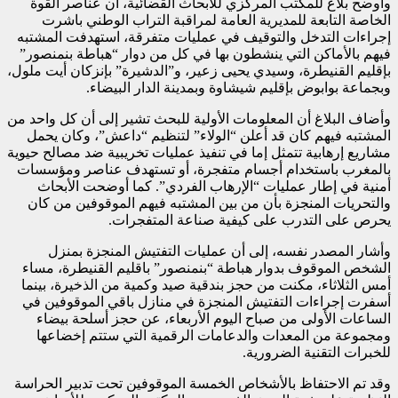
وأوضح بلاغ للمكتب المركزي للأبحاث القضائية، أن عناصر القوة
الخاصة التابعة للمديرية العامة لمراقبة التراب الوطني باشرت
إجراءات التدخل والتوقيف في عمليات متفرقة، استهدفت المشتبه
فيهم بالأماكن التي ينشطون بها في كل من دوار “هباطة بنمنصور”
بإقليم القنيطرة، وسيدي يحيى زعير، و”الدشيرة” بإنزكان أيت ملول،
وبجماعة بوابوض بإقليم شيشاوة وبمدينة الدار البيضاء.
وأضاف البلاغ أن المعلومات الأولية للبحث تشير إلى أن كل واحد من
المشتبه فيهم كان قد أعلن “الولاء” لتنظيم “داعش”، وكان يحمل
مشاريع إرهابية تتمثل إما في تنفيذ عمليات تخريبية ضد مصالح حيوية
بالمغرب باستخدام أجسام متفجرة، أو تستهدف عناصر ومؤسسات
أمنية في إطار عمليات “الإرهاب الفردي”. كما أوضحت الأبحاث
والتحريات المنجزة بأن من بين المشتبه فيهم الموقوفين من كان
يحرص على التدرب على كيفية صناعة المتفجرات.
وأشار المصدر نفسه، إلى أن عمليات التفتيش المنجزة بمنزل
الشخص الموقوف بدوار هباطة “بنمنصور” باقليم القنيطرة، مساء
أمس الثلاثاء، مكنت من حجز بندقية صيد وكمية من الذخيرة، بينما
أسفرت إجراءات التفتيش المنجزة في منازل باقي الموقوفين في
الساعات الأولى من صباح اليوم الأربعاء، عن حجز أسلحة بيضاء
ومجموعة من المعدات والدعامات الرقمية التي ستتم إخضاعها
للخبرات التقنية الضرورية.
وقد تم الاحتفاظ بالأشخاص الخمسة الموقوفين تحت تدبير الحراسة