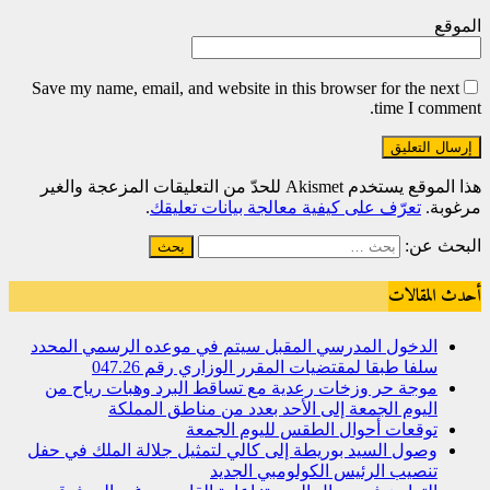
الموقع
Save my name, email, and website in this browser for the next
time I comment.
هذا الموقع يستخدم Akismet للحدّ من التعليقات المزعجة والغير
مرغوبة.
تعرّف على كيفية معالجة بيانات تعليقك
.
البحث عن:
أحدث المقالات
الدخول المدرسي المقبل سیتم في موعده الرسمي المحدد
سلفا طبقا لمقتضیات المقرر الوزاري رقم 047.26
موجة حر وزخات رعدية مع تساقط البرد وهبات رياح من
اليوم الجمعة إلى الأحد بعدد من مناطق المملكة
توقعات أحوال الطقس لليوم الجمعة
وصول السيد بوريطة إلى كالي لتمثيل جلالة الملك في حفل
تنصيب الرئيس الكولومبي الجديد