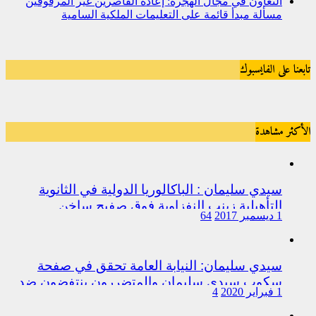
التعاون في مجال الهجرة: إعادة القاصرين غير المرفوقين
مسألة مبدأ قائمة على التعليمات الملكية السامية
تابعنا على الفايسبوك
الأكثر مشاهدة
سيدي سليمان : الباكالوريا الدولية في الثانوية
التأهيلية زينب النفزاوية فوق صفيح ساخن
1 ديسمبر 2017
64
سيدي سليمان: النيابة العامة تحقق في صفحة
سكوب سيدي سليمان والمتضررون ينتفضون ضد
1 فبراير 2020
4
المتورطين من رجال الشرطة