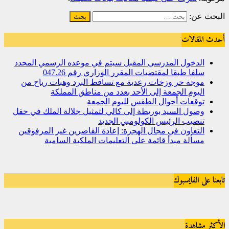
البحث عن:
أحدث المقالات
الدخول المدرسي المقبل سیتم في موعده الرسمي المحدد
سلفا طبقا لمقتضیات المقرر الوزاري رقم 047.26
موجة حر وزخات رعدية مع تساقط البرد وهبات رياح من
اليوم الجمعة إلى الأحد بعدد من مناطق المملكة
توقعات أحوال الطقس لليوم الجمعة
وصول السيد بوريطة إلى كالي لتمثيل جلالة الملك في حفل
تنصيب الرئيس الكولومبي الجديد
التعاون في مجال الهجرة: إعادة القاصرين غير المرفوقين
مسألة مبدأ قائمة على التعليمات الملكية السامية
تابعنا على الفايسبوك
الأكثر مشاهدة