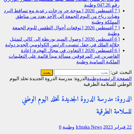
رقم 047.26
وطنية
[ 7 أغسطس 2026 ]
موجة حر وزخات رعدية مع تساقط البرد
وهبات رياح من اليوم الجمعة إلى الأحد بعدد من مناطق
المملكة
وطنية
[ 7 أغسطس 2026 ]
توقعات أحوال الطقس لليوم الجمعة
وطنية
[ 6 أغسطس 2026 ]
وصول السيد بوريطة إلى كالي لتمثيل
جلالة الملك في حفل تنصيب الرئيس الكولومبي الجديد
دولية
[ 6 أغسطس 2026 ]
التعاون في مجال الهجرة: إعادة
القاصرين غير المرفوقين مسألة مبدأ قائمة على التعليمات
الملكية السامية
وطنية
البحث عن:
الصفحة الرئيسية
وطنية
الدروة: مدرسة الدروة الجديدة تخلد اليوم
الوطني للسلامة الطرقية
الدروة: مدرسة الدروة الجديدة تخلد اليوم الوطني
للسلامة الطرقية
22 فبراير 2023
Ichraka News
وطنية
0