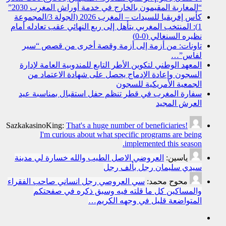
“المغاربة المقيمون بالخارج في خدمة أوراش المغرب 2030”
كأس إفريقيا للسيدات – المغرب 2026 (الجولة 3/المجموعة
1): المنتخب المغربي يتأهل إلى ربع النهائي عقب تعادله أمام
نظيره السنغالي (0-0)
تاونات: من أزمة إلى أزمة وقصة أخرى من قصص “سير
لفاس”…
المعهد الوطني لتكوين الأطر التابع للمندوبية العامة لإدارة
السجون وإعادة الإدماج يحصل على شهادة الاعتماد من
الجمعية الأمريكية للسجون
سفارة المغرب في قطر تنظم حفل استقبال بمناسبة عيد
العرش المجيد
SazkakasinoKing:
That's a huge number of beneficiaries!
I'm curious about what specific programs are being
implemented this season.
ياسين:
العروضي الاصل الطيب والله خسارة لي مدينة
سيدي سليمان رجل بألف رجل
محوح محمد:
سي العروصي رجل انساني صاحب الفقراء
والمساكين كل ما قلته فيه وسبق ذكره في صفحتكم
المتواضعة قليل في وجهه الكريم…