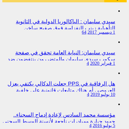
سيدي سليمان : الباكالوريا الدولية في الثانوية
التأهيلية زينب النفزاوية فوق صفيح ساخن
1 ديسمبر 2017
64
سيدي سليمان: النيابة العامة تحقق في صفحة
سكوب سيدي سليمان والمتضررون ينتفضون ضد
1 فبراير 2020
4
المتورطين من رجال الشرطة
هل الرفاقية في PPS جعلت الدكالي يكتفي بعزل
العروصي أم هناك متابعات قانونية على خلفية
10 يوليو 2019
4
اختلالات التسيير بمندوبية سيدي سليمان
مؤسسة محمد السادس لإعادة إدماج السجناء..
جهود جبارة ومبادرات ناجعة لأنسنة الوسط السجني
5 يوليو 2016
4