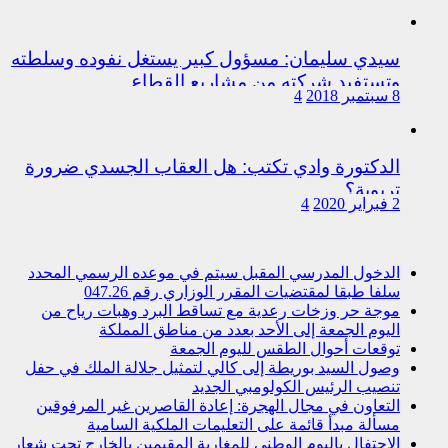
سيدي سليمان: مسؤول كبير يستغل نفوده وسلطته
وتستفيد شركته من مشاريع القطاع
8 سبتمبر 2018
4
الدكتورة وادي تكتب: هل العقاب الجسدي ضرورة
تربوية؟
2 فبراير 2020
4
الدخول المدرسي المقبل سیتم في موعده الرسمي المحدد
سلفا طبقا لمقتضیات المقرر الوزاري رقم 047.26
موجة حر وزخات رعدية مع تساقط البرد وهبات رياح من
اليوم الجمعة إلى الأحد بعدد من مناطق المملكة
توقعات أحوال الطقس لليوم الجمعة
وصول السيد بوريطة إلى كالي لتمثيل جلالة الملك في حفل
تنصيب الرئيس الكولومبي الجديد
التعاون في مجال الهجرة: إعادة القاصرين غير المرفوقين
مسألة مبدأ قائمة على التعليمات الملكية السامية
الاحتفال باليوم الوطني للمغاربة المقيمين بالخارج تحت شعار