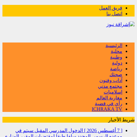
فريق العمل
اتصل بنا
الرئيسية
محلية
وطنية
دولية
رياضة
صحتك
آداب وفنون
مجتمع مدني
إسلاميات
مغاربة العالم
رأي في قضية
ICHRAKA TV
شريط الأخبار
[ 7 أغسطس 2026 ]
الدخول المدرسي المقبل سیتم في
موعده الرسمي المحدد سلفا طبقا لمقتضیات المقرر الوزاري