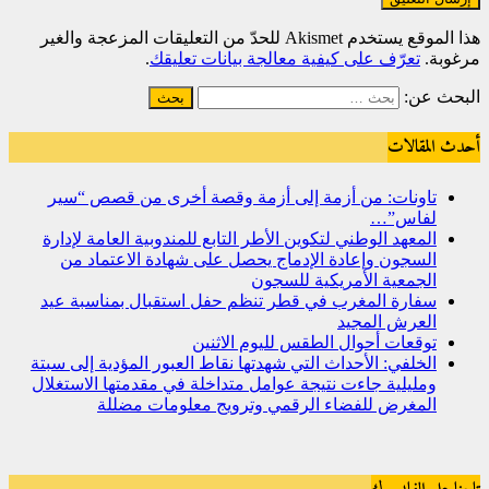
هذا الموقع يستخدم Akismet للحدّ من التعليقات المزعجة والغير
مرغوبة.
تعرّف على كيفية معالجة بيانات تعليقك
.
البحث عن:
أحدث المقالات
تاونات: من أزمة إلى أزمة وقصة أخرى من قصص “سير
لفاس”…
المعهد الوطني لتكوين الأطر التابع للمندوبية العامة لإدارة
السجون وإعادة الإدماج يحصل على شهادة الاعتماد من
الجمعية الأمريكية للسجون
سفارة المغرب في قطر تنظم حفل استقبال بمناسبة عيد
العرش المجيد
توقعات أحوال الطقس لليوم الاثنين
الخلفي: الأحداث التي شهدتها نقاط العبور المؤدية إلى سبتة
ومليلية جاءت نتيجة عوامل متداخلة في مقدمتها الاستغلال
المغرض للفضاء الرقمي وترويج معلومات مضللة