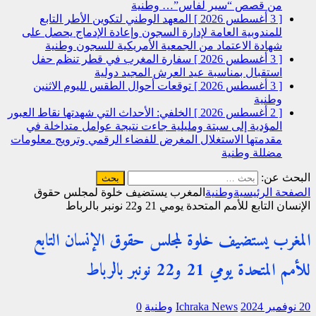
من قصص “سير لفاس”…
وطنية
[ 3 أغسطس 2026 ]
المعهد الوطني لتكوين الأطر التابع
للمندوبية العامة لإدارة السجون وإعادة الإدماج يحصل على
شهادة الاعتماد من الجمعية الأمريكية للسجون
وطنية
[ 3 أغسطس 2026 ]
سفارة المغرب في قطر تنظم حفل
استقبال بمناسبة عيد العرش المجيد
دولية
[ 3 أغسطس 2026 ]
توقعات أحوال الطقس لليوم الاثنين
وطنية
[ 2 أغسطس 2026 ]
الخلفي: الأحداث التي شهدتها نقاط العبور
المؤدية إلى سبتة ومليلية جاءت نتيجة عوامل متداخلة في
مقدمتها الاستغلال المغرض للفضاء الرقمي وترويج معلومات
مضللة
وطنية
البحث عن:
الصفحة الرئيسية
وطنية
المغرب يستضيف خلوة لمجلس حقوق
الإنسان التابع للأمم المتحدة يومي 21 و22 نونبر بالرباط
المغرب يستضيف خلوة لمجلس حقوق الإنسان التابع
للأمم المتحدة يومي 21 و22 نونبر بالرباط
20 نوفمبر 2024
Ichraka News
وطنية
0