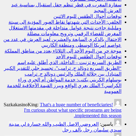
سفارة المغرب في قطر تنظم حفل استقبال بمناسبة عيد
العرش المجيد
توقعات أحوال الطقس لليوم الاثنين
الخلفي: الأحداث التي شهدتها نقاط العبور المؤدية إلى سبتة
ومليلية جاءت نتيجة عوامل متداخلة في مقدمتها الاستغلال
المغرض للفضاء الرقمي وترويج معلومات مضللة
الاحتفال بالذكرى السابعة والعشرين لعيد العرش في عدد من
عواصم أمريكا الوسطى ومنطقة الكاريبي
موجة حر من اليوم الأحد إلى الثلاثاء بعدد من مناطق المملكة
توقعات أحوال الطقس لليوم الأحد
الطريق السريع تزنيت – الداخلة، الذي أطلق عليه إسم
“الطريق السريع دونالد ج. ترامب”، تجسيد جلي للتقدير الكبير
المتبادل بين جلالة الملك والرئيس دونالد ج. ترامب
بوسلهام الكريني يكتب: خدمة المواطن أم الجري وراء
الكراسي؟ الملك يعري الواقع ويبرز القيمة الأخلاقية للخدمة
العمومية
SazkakasinoKing:
That's a huge number of beneficiaries!
I'm curious about what specific programs are being
implemented this season.
ياسين:
العروضي الاصل الطيب والله خسارة لي مدينة
سيدي سليمان رجل بألف رجل