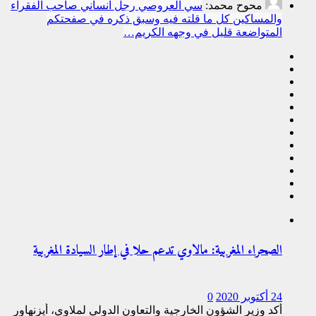
محوح محمد:
سي العروصي رجل انساني صاحب الفقراء
والمساكين كل ما قلته فيه وسبق ذكره في صفحتكم
المتواضعة قليل في وجهه الكريم…
الصحراء المغربية: مالاوي تدعم حلا في إطار السيادة المغربية
24 أكتوبر 2020
0
أكد وزير الشؤون الخارجية والتعاون الدولي لملاوي، أيزنهاور