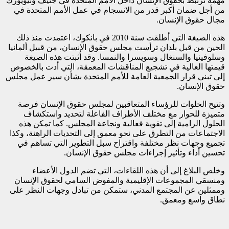
مهمة ترتبط بحقوق الإنسان داخل الأمم المتحدة في جنيف ونيويورك
من أجل ضمان أكبر قدر من الانسجام في عمل الأمم المتحدة في
مجال حقوق الإنسان.
هذه الصيغة التي أطلقت سنة 2010 في بانكوك، اعتمدت منذ ذلك
الحين من قبل بلدان ترأست مجلس حقوق الإنسان، من قبيل ألمانيا
وسلوفينيا والسنغال وسويسرا والنمسا. وقد أثبتت هذه الصيغة
قيمتها العالية في تشجيع المناقشات المعمقة، التي أدت بالخصوص
إلى تبني قرار الجمعية العامة للأمم المتحدة بشأن سير عمل مجلس
حقوق الإنسان.
وتتيح الخلوات للرؤساء المتعاقبين لمجلس حقوق الإنسان فرصة
متميزة للحوار مع مختلف الأطراف الفاعلة لتحديد واستكشاف
الحلول الرامية إلى تقوية فعالية ونجاعة المجلس. كما تمكن هذه
الاجتماعات من التطرق على نحو معمق إلى التحديات الراهنة، وكذا
تجميع وجهات نظر مختلفة واقتراح سبل التطوير التي تساهم في
تحسين أداء وتأثير إجراءات مجلس حقوق الإنسان.
وخلص البلاغ إلى أن هذه اللقاءات، التي تضم الدول الأعضاء
ومنسقي المجموعات الإقليمية والمفوض السامي لحقوق الإنسان
وممثلين عن المجتمع المدني، ستمكن من تبادل وجهات النظر على
نطاق واسع ومعمق.