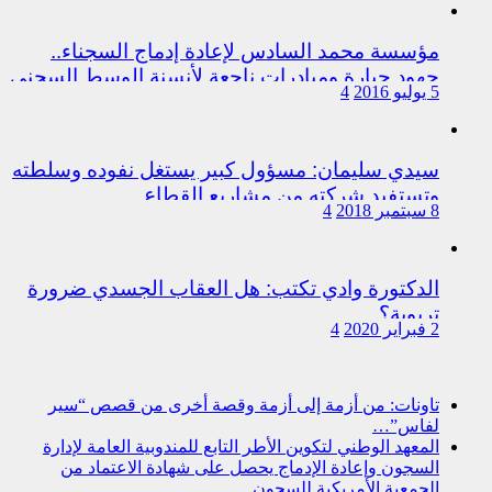
مؤسسة محمد السادس لإعادة إدماج السجناء..
جهود جبارة ومبادرات ناجعة لأنسنة الوسط السجني
5 يوليو 2016
4
سيدي سليمان: مسؤول كبير يستغل نفوده وسلطته
وتستفيد شركته من مشاريع القطاع
8 سبتمبر 2018
4
الدكتورة وادي تكتب: هل العقاب الجسدي ضرورة
تربوية؟
2 فبراير 2020
4
تاونات: من أزمة إلى أزمة وقصة أخرى من قصص “سير
لفاس”…
المعهد الوطني لتكوين الأطر التابع للمندوبية العامة لإدارة
السجون وإعادة الإدماج يحصل على شهادة الاعتماد من
الجمعية الأمريكية للسجون