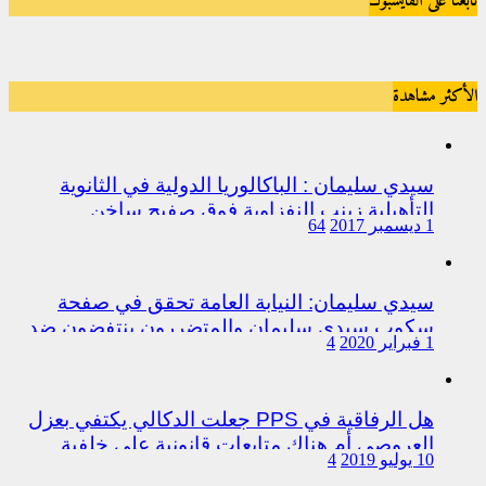
تابعنا على الفايسبوك
الأكثر مشاهدة
سيدي سليمان : الباكالوريا الدولية في الثانوية
التأهيلية زينب النفزاوية فوق صفيح ساخن
1 ديسمبر 2017
64
سيدي سليمان: النيابة العامة تحقق في صفحة
سكوب سيدي سليمان والمتضررون ينتفضون ضد
1 فبراير 2020
4
المتورطين من رجال الشرطة
هل الرفاقية في PPS جعلت الدكالي يكتفي بعزل
العروصي أم هناك متابعات قانونية على خلفية
10 يوليو 2019
4
اختلالات التسيير بمندوبية سيدي سليمان