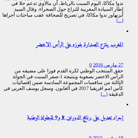
ندوا مكاكا، اليوم السبت بالرباط، أن مالاوي تدعم حلا في
إطار السيادة المغربية للنزاع حول الصحراء. وقال السيد
أيزنهاور ندوا مكاكا، في تصريح للصحافة عقب مباحثات أجراها
[...]
المغرب ينتزع الصدارة بفوزه على الرأس الاخضر
27 مارس 2016
0
حقق المنتخب الوطني لكرة القدم فوزا على مضيفه من
الرأس الاخضر بصعوبة وبنتيجة 1-صفر السبت في الجولة
الثالثة من منافسات المجموعة السادسة ضمن إقصائيات
كأس امم افريقيا 2017 في الغابون. وسجل يوسف العربي في
الدقيقة
[...]
إجراء تعديل على برنامج الدورتين 8 و9 للبطولة الوطنية
18 نوفمبر 2015
0