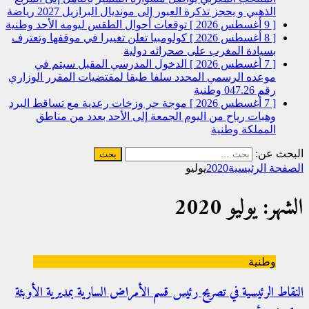
الذهبي و يحجز تذكرة العبور إلى مونديال البرازيل 2027
رياضة
[ 9 أغسطس 2026 ]
توقعات أحوال الطقس ليومه الأحد
وطنية
[ 8 أغسطس 2026 ]
كولومبيا تعلن تغييرا في موقفها وتعترف
بسيادة المغرب على صحرائه
دولية
[ 7 أغسطس 2026 ]
الدخول المدرسي المقبل سیتم في
موعده الرسمي المحدد سلفا طبقا لمقتضیات المقرر الوزاري
رقم 047.26
وطنية
[ 7 أغسطس 2026 ]
موجة حر وزخات رعدية مع تساقط البرد
وهبات رياح من اليوم الجمعة إلى الأحد بعدد من مناطق
المملكة
وطنية
البحث عن:
الصفحة الرئيسية
2020
يوليو
الشهر: يوليو 2020
وطنية
النقاط الرئيسية في تصريح رئيس قسم الأمراض السارية بمديرية الأوبئة