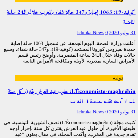
كوفيد-19: 1063 إصابة و347 حالة شفاء بالمغرب خلال الـ24 ساعة
الماضية
31 يوليو 2020
0
Ichraka News
أعلنت وزارة الصحة، اليوم الجمعة، عن تسجيل 1063 حالة إصابة
جديدة بفيروس كورونا المستجد (كوفيد-19)، و347 حالة شفاء، وسبع
حالات وفاة خلال الـ24 ساعة المنصرمة. وأوضح رئيس قسم
الأمراض السارية بمديرية الأوبئة ومكافحة الأمراض التابعة
[…]
دولية
L’Économiste-maghrébin: حلول عيد العرش يقترن كل سنة
بإحراز أوجه تقدم جديدة في المغرب
31 يوليو 2020
0
Ichraka News
كتبت مجلة (L’Économiste-maghrébin) نصف الشهرية التونسية، في
طبعتها الأخيرة، أن حلول عيد العرش يقترن كل سنة بإحراز أوجه
تقدم جديدة في المغرب. وأكدت المجلة، في مقال بعنون “عيد