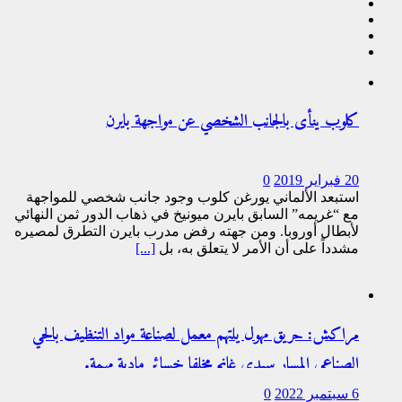
كلوب ينأى بالجانب الشخصي عن مواجهة بايرن
20 فبراير 2019
0
استبعد الألماني يورغن كلوب وجود جانب شخصي للمواجهة
مع “غريمه” السابق بايرن ميونيخ في ذهاب الدور ثمن النهائي
لأبطال أوروبا. ومن جهته رفض مدرب بايرن التطرق لمصيره
مشدداً على أن الأمر لا يتعلق به، بل
[...]
مراكش: حريق مهول يلتهم معمل لصناعة مواد التنظيف بالحي
الصناعي المسار سيدي غانم مخلفا خسائر مادية مهمة.
6 سبتمبر 2022
0