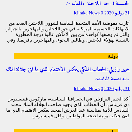
الجسيمة في حق اللاجئين والمهاجرين
31 يوليو 2020
0
Ichraka News
أثارت مفوضية الأمم المتحدة السامية لشؤون اللاجئين العديد من
الانتهاكات الجسيمة المرتكبة في حق اللاجئين والمهاجرين بالجزائر،
والتي تم وصفها كواحدة من بين الأماكن عالية درجة الخطورة
بالنسبة لهؤلاء اللاجئين، وطالبي اللجوء، والمهاجرين بإفريقيا. وفي
[…]
دولية
خبير برازيلي: الخطاب الملكي يعكس الاهتمام الذي ما فتئ جلالة الملك
يوليه لصحة المواطنين
31 يوليو 2020
0
Ichraka News
أكد الخبير البرازيلي في الجغرافيا السياسية، ماركوس فينيسيوس
دي فريتاس، أن الخطاب الذي وجهه صاحب الجلالة الملك محمد
السادس للأمة بمناسبة عيد العرش المجيد يعكس الاهتمام الذي ما
فتئ جلالته يوليه لصحة المواطنين. وقال فينيسيوس
[…]
وطنية