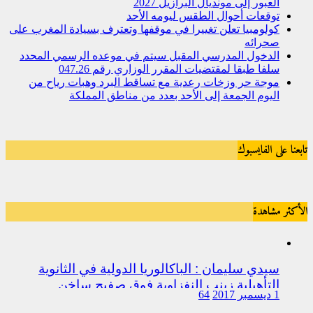
العبور إلى مونديال البرازيل 2027
توقعات أحوال الطقس ليومه الأحد
كولومبيا تعلن تغييرا في موقفها وتعترف بسيادة المغرب على
صحرائه
الدخول المدرسي المقبل سیتم في موعده الرسمي المحدد
سلفا طبقا لمقتضیات المقرر الوزاري رقم 047.26
موجة حر وزخات رعدية مع تساقط البرد وهبات رياح من
اليوم الجمعة إلى الأحد بعدد من مناطق المملكة
تابعنا على الفايسبوك
الأكثر مشاهدة
سيدي سليمان : الباكالوريا الدولية في الثانوية
التأهيلية زينب النفزاوية فوق صفيح ساخن
1 ديسمبر 2017
64