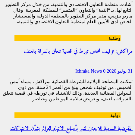
أشادت منظمة التعاون الاقتصادي والتنمية، من خلال مركز التطوير
التابع لها، بـ “الثقة” والتعاون “المتميز” للمملكة المغربية. وقال
ماريو بيزيني، مدير مركز التطوير بالمنظمة الدولية والمستشار
الخاص لدى الأمين العام لمنظمة التعاون الاقتصادي والتنمية،
المكلف
[…]
وطنية
مراكش: توقيف شخص تورط في قضية تتعلق بالسرقة بالعنف
31 يوليو 2020
0
Ichraka News
تمكنت المصلحة الولائية للشرطة القضائية بمراكش، مساء أمس
الخميس، من توقيف شخص يبلغ من العمر 24 سنة، من ذوي
السوابق القضائية العديدة، وذلك للاشتباه في تورطه في قضية تتعلق
بالسرقة بالعنف، وتعريض سلامة المواطنين وعناصر
[…]
دولية
المفوضية السامية للاجئين تشير بأصابع الاتهام للجزائر بشأن الانتهاكات