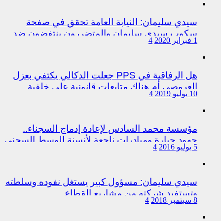
سيدي سليمان: النيابة العامة تحقق في صفحة
سكوب سيدي سليمان والمتضررون ينتفضون ضد
1 فبراير 2020
4
المتورطين من رجال الشرطة
هل الرفاقية في PPS جعلت الدكالي يكتفي بعزل
العروصي أم هناك متابعات قانونية على خلفية
10 يوليو 2019
4
اختلالات التسيير بمندوبية سيدي سليمان
مؤسسة محمد السادس لإعادة إدماج السجناء..
جهود جبارة ومبادرات ناجعة لأنسنة الوسط السجني
5 يوليو 2016
4
سيدي سليمان: مسؤول كبير يستغل نفوده وسلطته
وتستفيد شركته من مشاريع القطاع
8 سبتمبر 2018
4