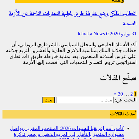
الخطاب الملكي وضع خارطة طريق لمجابهة التحديات الناجمة عن الأزمة
الصحية
31 يوليو 2020
0
Ichraka News
أكد الأستاذ الجامعي والمحلل السياسي، الشرقاوي الروداني، أن
خطاب جلالة الملك بمناسبة الذكرى الحادية والعشرين لتربع جلالته
على عرش أسلافه المنعمين، يعد بمثابة خارطة طريق ذات نطاق
استراتيجي تروم التصدي للتحديات التي أفضت إليها الأزمة
[…]
تصفّح المقالات
«
30
…
2
1
البحث عن:
أحدث المقالات
كأس أمم إفريقيا للسيدات 2026: المنتخب المغربي يواصل
مشواره المتميز بالتأهل إلى المربع الذهبي و يحجز تذكرة