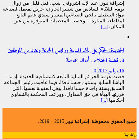
إشراقة نيوز: عبد الإله اشروقي شب، قبل قليل من زوال
يومه الثلاثاء السادس من شتنبر الجاري، حريق بمعمل لصناعة
مواد التنظيف بالحي الصناعي المسار سيدي غانم التابع
لمقاطعة المنارة… وحسب المعطيات المتوفرة من عين
المكان،
[...]
الجديدة: الحكم على باشا المدينة ورئيس الجماعة وعدد من الموظفين
في قضية اختلاس أموال عمومية
16 يوليو 2017
0
قضت غرفة الجرائم المالية التابعة لاستئنافية الجديدة بإدانة
الباشا السابق بسنتين حبسا نافذا، فيما عاقبت رئيس الجماعة
السابق بسنة واحدة حبسا نافذا، وهي العقوبة نفسها، التي
قررتها الهيأة في حق المقاول. ووزعت المحكمة بالتساوي
أحكامها
[...]
جميع الحقوق محفوظة. إشراقة نيوز 2015 – 2019.
روابط مهمة