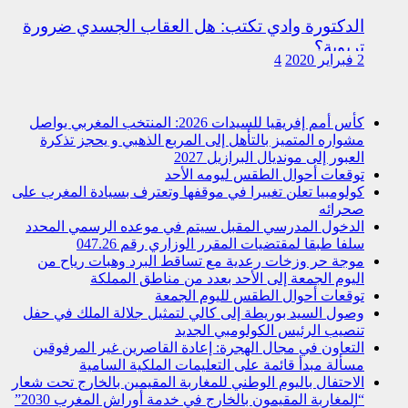
الدكتورة وادي تكتب: هل العقاب الجسدي ضرورة
تربوية؟
2 فبراير 2020
4
كأس أمم إفريقيا للسيدات 2026: المنتخب المغربي يواصل
مشواره المتميز بالتأهل إلى المربع الذهبي و يحجز تذكرة
العبور إلى مونديال البرازيل 2027
توقعات أحوال الطقس ليومه الأحد
كولومبيا تعلن تغييرا في موقفها وتعترف بسيادة المغرب على
صحرائه
الدخول المدرسي المقبل سیتم في موعده الرسمي المحدد
سلفا طبقا لمقتضیات المقرر الوزاري رقم 047.26
موجة حر وزخات رعدية مع تساقط البرد وهبات رياح من
اليوم الجمعة إلى الأحد بعدد من مناطق المملكة
توقعات أحوال الطقس لليوم الجمعة
وصول السيد بوريطة إلى كالي لتمثيل جلالة الملك في حفل
تنصيب الرئيس الكولومبي الجديد
التعاون في مجال الهجرة: إعادة القاصرين غير المرفوقين
مسألة مبدأ قائمة على التعليمات الملكية السامية
الاحتفال باليوم الوطني للمغاربة المقيمين بالخارج تحت شعار
“المغاربة المقيمون بالخارج في خدمة أوراش المغرب 2030”