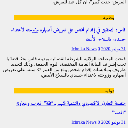
العرش: حدث كبير”، أن كل عيد للعرش،
[…]
وطنية
فاس: التحقيق في إقدام شخص على تعريض أصهاره وزوجته لاعتداء
جسدي بالسلاح الأبيض
31 يوليو 2020
0
Ichraka News
فتحت المصلحة الولائية للشرطة القضائية بمدينة فاس بحثا قضائيا
تحت إشراف النيابة العامة المختصة، اليوم الجمعة، وذلك لتحديد
ظروف وملابسات إقدام شخص يبلغ من العمر 37 سنة، على تعريض
أصهاره وزوجته لاعتداء جسدي بالسلاح الأبيض،
[…]
دولية
منظمة التعاون الاقتصادي والتنمية تشيد بـ “ثقة” المغرب وبتعاونه
“المتميز”
31 يوليو 2020
0
Ichraka News