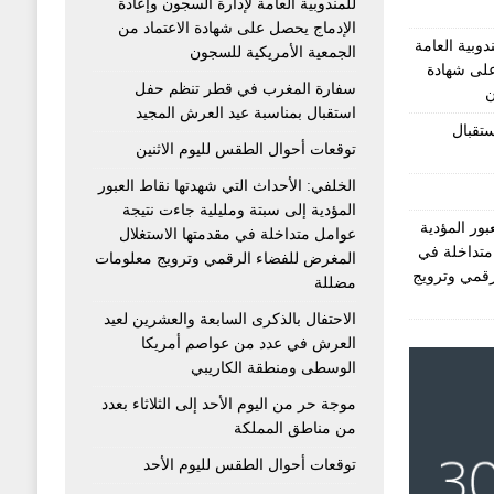
للمندوبية العامة لإدارة السجون وإعادة
الإدماج يحصل على شهادة الاعتماد من
دوبية العامة
الجمعية الأمريكية للسجون
على شهادة
سفارة المغرب في قطر تنظم حفل
ن
استقبال بمناسبة عيد العرش المجيد
تقبال
توقعات أحوال الطقس لليوم الاثنين
الخلفي: الأحداث التي شهدتها نقاط العبور
المؤدية إلى سبتة ومليلية جاءت نتيجة
بور المؤدية
عوامل متداخلة في مقدمتها الاستغلال
متداخلة في
المغرض للفضاء الرقمي وترويج معلومات
رقمي وترويج
مضللة
الاحتفال بالذكرى السابعة والعشرين لعيد
العرش في عدد من عواصم أمريكا
الوسطى ومنطقة الكاريبي
موجة حر من اليوم الأحد إلى الثلاثاء بعدد
من مناطق المملكة
توقعات أحوال الطقس لليوم الأحد