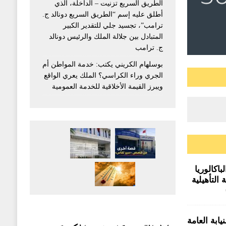
الطريق السريع تزنيت – الداخلة، الذي
أطلق عليه إسم “الطريق السريع دونالد ج.
ترامب”، تجسيد جلي للتقدير الكبير
المتبادل بين جلالة الملك والرئيس دونالد
ج. ترامب
بوسلهام الكريني يكتب: خدمة المواطن أم
الجري وراء الكراسي؟ الملك يعري الواقع
ويبرز القيمة الأخلاقية للخدمة العمومية
اكالوريا
 التأهيلية
وق صفيح
ابة العامة