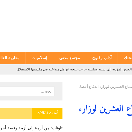
تك
آداب وفنون
مجتمع مدني
إسلاميات
مغاربة العال
 أخرى من قصص “سير لفاس”…
وطنية
للمندوبية العامة لإدارة السجون وإعادة الإدماج يحصل على شهادة الاعتماد من
ماع العشرين لوزارء الدفاع أعضاء
ستقبال بمناسبة عيد العرش المجيد
دولية
ع العشرين لوزارء
وطنية
أحدث المقالات
لعبور المؤدية إلى سبتة ومليلية جاءت نتيجة عوامل متداخلة في مقدمتها الاستغلال
تاونات: من أزمة إلى أزمة وقصة أ
ة