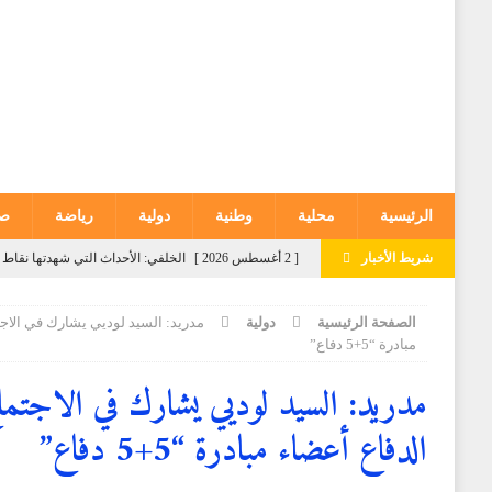
الرئيسية
محلية
وطنية
دولية
رياضة
صح
شريط الأخبار
[ 3 أغسطس 2026 ]
تاونات: من أزمة إلى أزمة وقصة
[ 3 أغسطس 2026 ]
المعهد الوطني لتكوين الأطر التابع 
الصفحة الرئيسية
دولية
مدريد: السيد لوديي يشارك في الاجت
الجمعية الأمريكية للسجون
وطنية
مبادرة “5+5 دفاع”
[ 3 أغسطس 2026 ]
سفارة المغرب في قطر تنظم حفل ا
مدريد: السيد لوديي يشارك في الاجتما
[ 3 أغسطس 2026 ]
توقعات أحوال الطقس لليوم الاثنين
الدفاع أعضاء مبادرة “5+5 دفاع”
[ 2 أغسطس 2026 ]
الخلفي: الأحداث التي شهدتها نقاط ا
المغرض للفضاء الرقمي وترويج معلومات مضللة
وطني