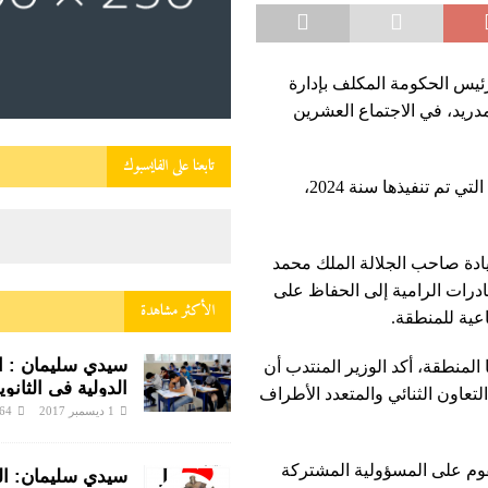
رئيس الحكومة المكلف بإدارة
دريد، في الاجتماع العشرين
تابعنا على الفايسبوك
وشكل هذا الاجتماع مناسبة لاستعراض حصيلة أنشطة التعاون التي تم تنفيذها سنة 2024،
يادة صاحب الجلالة الملك محمد
درات الرامية إلى الحفاظ على
الأكثر مشاهدة
اعية للمنطقة.
سيدي سليمان : الب
لمنطقة، أكد الوزير المنتدب أن
الدولية في الثانوية
عاون الثنائي والمتعدد الأطراف
زينب النفزاوية ف
1 ديسمبر 2017
64
ساخن
قوم على المسؤولية المشتركة
سيدي سليمان: الني