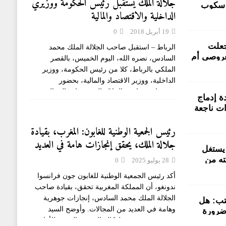
جلالة الملك يستقبل رئيس الحكومة ووزيري
 سكوب
الداخلية والاقتصاد والمالية
لمتضررون
تورطين من
19 أبريل 2018
0
فاقية في PPS جعلت
الرباط – استقبل صاحب الجلالة الملك محمد
عروصي أم
السادس، نصره الله، اليوم الخميس، بالقصر
لى خلفية
الملكي بالرباط، كلا من رئيس الحكومة، ووزير
بية سيدي
الداخلية، ووزير الاقتصاد والمالية، بحضور
مستشاري صاحب الجلالة السيد فؤاد عالي الهمة
 إدماج
والسيد ياسر الزناكي.
[...]
ات ناجعة
رئيس الجمعية الوطنية للغابون: المغرب، بقيادة
جلالة الملك، يحقق إنجازات هامة في العديد
يستغل
من المجالات
ته من
28 يوليو 2025
0
أكد رئيس الجمعية الوطنية للغابون جون فرانسوا
ندونغو، أن المملكة المغربية تحقق، بقيادة صاحب
الجلالة الملك محمد السادس، إنجازات جوهرية
تب: هل
وهامة في العديد من المجالات. وأوضح السيد
ضرورة
ندونغو، في تصريح لوكالة المغرب العربي للأنباء،