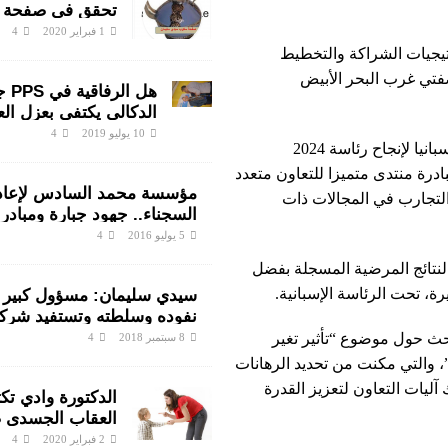
تحقق في صفحة
سيدي سليمان وا
1 فبراير 2020
4
ينتفضون ضد الم
اتيجيات الشراكة والتخطيط
رجال الشرطة
ضفتي غرب البحر الأبيض
هل الر
الدكالي يكتفي بعزل ال
هناك متابعات قانونية ع
10 يوليو 2019
4
وفي هذا الإطار، أشاد السيد لوديي بالجهود القيمة التي بذلتها إسبانيا لإنجاح رئاسة 2024
اختلالات التسيير بمندو
ادرة منتدى متميزا للتعاون متعدد
سليمان
مؤسسة محمد السادس لإعادة
التجارب في المجالات ذات
السجناء.. جهود جبارة ومبادر
لأنسنة الوسط السجني
5 يوليو 2016
4
ب الوزير المنتدب بالنتائج المرضية المسجلة بفضل
يرة، تحت الرئاسة الإسبانية.
سيدي سليمان: مسؤول كبير 
نفوده وسلطته وتستفيد شرك
مشاريع القطاع
بحث حول موضوع “تأثير تغير
8 سبتمبر 2018
4
، والتي مكنت من تحديد الرهانات
آليات التعاون لتعزيز القدرة
الدكتورة وادي تك
العقاب الجسدي 
تربوية؟
2 فبراير 2020
4